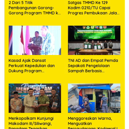
2 Dari 5 Titik
Satgas TMMD Ke 129
Pembangunan Gorong-
Kodim 0210/TU Capai
Gorong Program TMMD ke
Progres Pembukaan Jalan
129 Kodim 0210/TU Capai
98,11 Persen
100 Persen
Kasad Ajak Dansat
TNI AD dan Empat Pemda
Perkuat Kepedulian dan
Sepakati Pengelolaan
Dukung Program
Sampah Berbasis
Pemerintah
Teknologi
Menkopolkam Kunjungi
‎Menggoreskan Warna,
Makodam III/Siliwangi,
Menguatkan
Pangdam Tegaskan
Persaudaraan: Kodaeral I