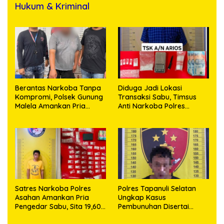
Hukum & Kriminal
Berantas Narkoba Tanpa
Diduga Jadi Lokasi
Kompromi, Polsek Gunung
Transaksi Sabu, Timsus
Malela Amankan Pria
Anti Narkoba Polres
Bawa Sabu di Nagori
Asahan Amankan Seorang
Karangsari
Pria dengan Barang Bukti
63,67 Gram Sabu
Satres Narkoba Polres
Polres Tapanuli Selatan
Asahan Amankan Pria
Ungkap Kasus
Pengedar Sabu, Sita 19,60
Pembunuhan Disertai
Gram Barang Bukti
Kekerasan Seksual