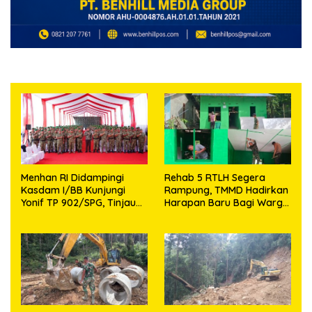
Menhan RI Didampingi
Rehab 5 RTLH Segera
Kasdam I/BB Kunjungi
Rampung, TMMD Hadirkan
Yonif TP 902/SPG, Tinjau
Harapan Baru Bagi Warga
Fasilitas dan Beri Motivasi
Desa Sijarango
Prajurit