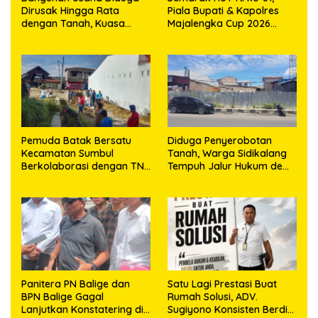
Dirusak Hingga Rata
Piala Bupati & Kapolres
dengan Tanah, Kuasa
Majalengka Cup 2026
Hukum Dike Kirana Ujung
Kobarkan Semangat
dan Masro Ujung Resmi
Generasi Muda
Tempuh Jalur Hukum
Pemuda Batak Bersatu
Diduga Penyerobotan
Kecamatan Sumbul
Tanah, Warga Sidikalang
Berkolaborasi dengan TNI
Tempuh Jalur Hukum demi
Gelar Pembersihan Massal
Memperjuangkan Hak
Sambut HUT Korem
Kepemilikan
023/KS dan HUT Ke-81
Kemerdekaan RI
Panitera PN Balige dan
Satu Lagi Prestasi Buat
BPN Balige Gagal
Rumah Solusi, ADV.
Lanjutkan Konstatering di
Sugiyono Konsisten Berdiri