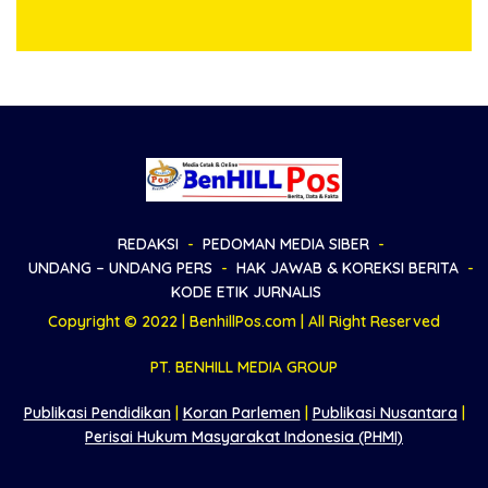
Ajibata, Warga Sebut
di Garis Keadilan
Objek Salah Lokasi
REDAKSI
PEDOMAN MEDIA SIBER
UNDANG – UNDANG PERS
HAK JAWAB & KOREKSI BERITA
KODE ETIK JURNALIS
Copyright © 2022 | BenhillPos.com | All Right Reserved
PT. BENHILL MEDIA GROUP
Publikasi Pendidikan
|
Koran Parlemen
|
Publikasi Nusantara
|
Perisai Hukum Masyarakat Indonesia (PHMI)