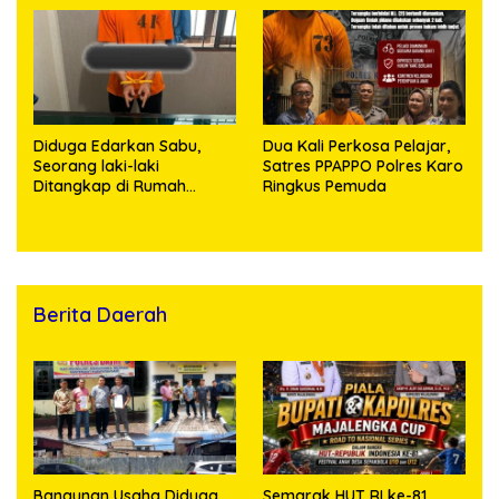
terhadap Anak, Pelaku
Ditangkap
Diduga Edarkan Sabu,
Dua Kali Perkosa Pelajar,
Seorang laki-laki
Satres PPAPPO Polres Karo
Ditangkap di Rumah
Ringkus Pemuda
Kosong, Polisi Sita
Timbangan Digital dan
Puluhan Plastik Klip
Berita Daerah
Bangunan Usaha Diduga
Semarak HUT RI ke-81,