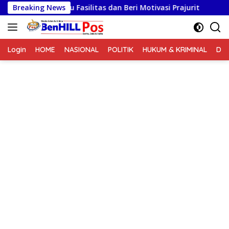
Langsung
njau Fasilitas dan Beri Motivasi Prajurit
Breaking News
Rehab 5 RTLH
ke
konten
Login
HOME
NASIONAL
POLITIK
HUKUM & KRIMINAL
DA