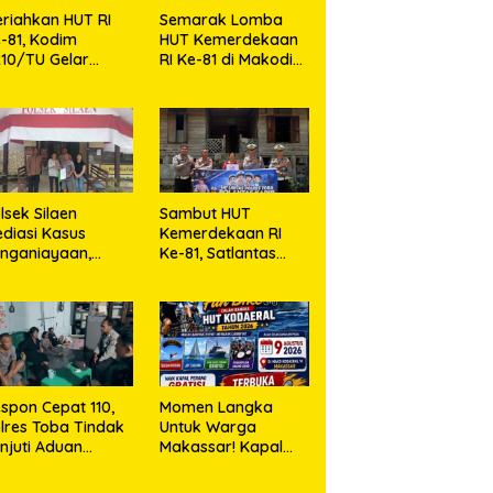
riahkan HUT RI
Semarak Lomba
-81, Kodim
HUT Kemerdekaan
10/TU Gelar
RI Ke-81 di Makodim
erbagai Lomba
0210/TU
lsek Silaen
Sambut HUT
diasi Kasus
Kemerdekaan RI
nganiayaan,
Ke-81, Satlantas
dua Belah Pihak
Polres Toba Bagi
epakat Damai
Sembako Kepada
Warga Kurang
Mampu
spon Cepat 110,
Momen Langka
lres Toba Tindak
Untuk Warga
njuti Aduan
Makassar! Kapal
asyarakat
Perang Dibuka
Untuk Masyarakat