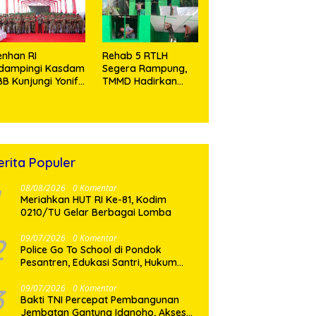
Tramadol
nhan RI
Rehab 5 RTLH
idampingi Kasdam
Segera Rampung,
BB Kunjungi Yonif
TMMD Hadirkan
 902/SPG, Tinjau
Harapan Baru Bagi
silitas dan Beri
Warga Desa
tivasi Prajurit
Sijarango
erita Populer
08/08/2026
0 Komentar
Meriahkan HUT RI Ke-81, Kodim
0210/TU Gelar Berbagai Lomba
2
09/07/2026
0 Komentar
Police Go To School di Pondok
Pesantren, Edukasi Santri, Hukum
dan Pembentukan Karakter Generasi
Muda
3
09/07/2026
0 Komentar
Bakti TNI Percepat Pembangunan
Jembatan Gantung Idanoho, Akses