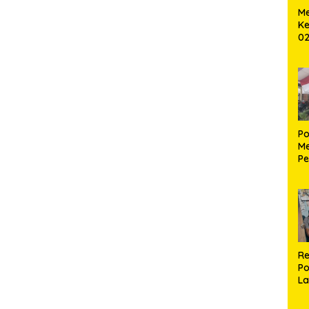
Me
Ke
02
B
Po
Me
Pe
Ke
S
Re
Po
La
M