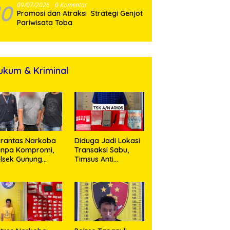
10
09/07/2026
0 Komentar
Promosi dan Atraksi Strategi Genjot
Pariwisata Toba
ukum & Kriminal
rantas Narkoba
Diduga Jadi Lokasi
anpa Kompromi,
Transaksi Sabu,
lsek Gunung
Timsus Anti
alela Amankan
Narkoba Polres
ia Bawa Sabu di
Asahan Amankan
gori Karangsari
Seorang Pria
dengan Barang
Bukti 63,67 Gram
Sabu