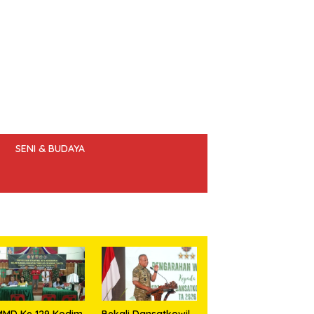
SENI & BUDAYA
 ETIK JURNALIS
MMD Ke 129 Kodim
Bekali Dansatkowil,