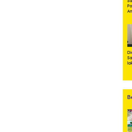
Sa
Po
Am
Pe
19
Bu
Di
Sa
la
R
Po
Ti
da
Kl
B