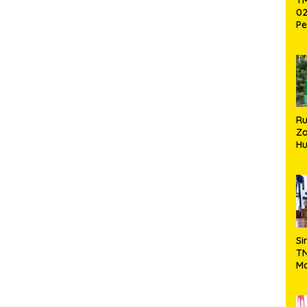
02
Pe
Pe
Ke
St
Si
R
Za
Hu
TN
Ha
Ni
Si
TN
Ma
Ku
Ko
Ko