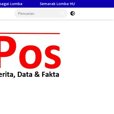
Semarak Lomba HUT Kemerdekaan RI Ke-81 di Makodi