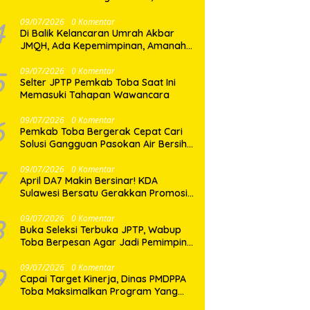
Dua Desa di Nias Selatan Segera
Pulih
4
09/07/2026
0 Komentar
Di Balik Kelancaran Umrah Akbar
JMQH, Ada Kepemimpinan, Amanah,
dan Pelayanan Sepenuh Hati
5
09/07/2026
0 Komentar
Selter JPTP Pemkab Toba Saat Ini
Memasuki Tahapan Wawancara
6
09/07/2026
0 Komentar
Pemkab Toba Bergerak Cepat Cari
Solusi Gangguan Pasokan Air Bersih
di Balige
7
09/07/2026
0 Komentar
April DA7 Makin Bersinar! KDA
Sulawesi Bersatu Gerakkan Promosi
Besar-Besaran di Makassar
8
09/07/2026
0 Komentar
Buka Seleksi Terbuka JPTP, Wabup
Toba Berpesan Agar Jadi Pemimpin
yang Baik
9
09/07/2026
0 Komentar
Capai Target Kinerja, Dinas PMDPPA
Toba Maksimalkan Program Yang
Ditetapkan.