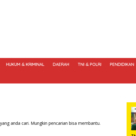
HUKUM & KRIMINAL
DAERAH
TNI & POLRI
PENDIDIKAN
DANG – UNDANG PERS
HAK JAWAB & KOREKSI BERITA
KODE
yang anda cari. Mungkin pencarian bisa membantu.
T