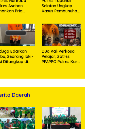
tres Narkoba
Polres Tapanuli
lres Asahan
Selatan Ungkap
ankan Pria
Kasus Pembunuhan
ngedar Sabu, Sita
Disertai Kekerasan
,60 Gram Barang
Seksual terhadap
kti
Anak, Pelaku
Ditangkap
duga Edarkan
Dua Kali Perkosa
bu, Seorang laki-
Pelajar, Satres
ki Ditangkap di
PPAPPO Polres Karo
umah Kosong,
Ringkus Pemuda
lisi Sita
mbangan Digital
n Puluhan Plastik
ip
erita Daerah