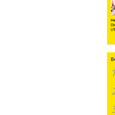
Me
D
I/
TP
Fa
Mo
B
1