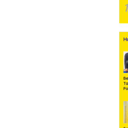
H
Be
T
Po
M
Pr
Na