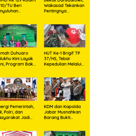
10/TU Beri
Wakasad Tekankan
nyuluhan
Pentingnya
layanan
Komunikasi
sehatan, KB dan
unting di Desa
jarango
umah Duhuaro
HUT Ke-1 Brigif TP
lukhu Kini Layak
37/HS, Tebar
ni, Program Bakti
Kepedulian Melalui
I Hadirkan
Aksi Sosial,Setetes
rapan Baru di
Darah Menjadi
as Utara
Harapan Hidup Bagi
Yang
Membutuhkan
nergi Pemerintah,
KDM dan Kapolda
I, Polri, dan
Jabar Musnahkan
syarakat Jadi
Barang Bukti
nci Ciptakan
Kejahatan,
ndisi Aman dan
Termasuk Knalpot
ndusif
Brong dan