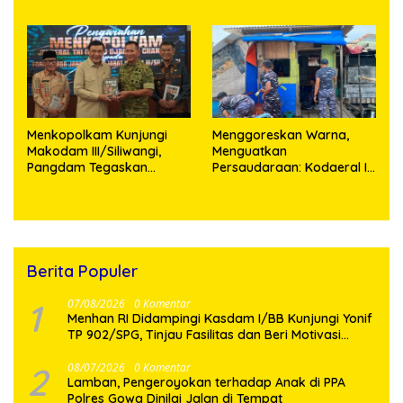
Pemerintah
Teknologi
Menkopolkam Kunjungi
‎Menggoreskan Warna,
Makodam III/Siliwangi,
Menguatkan
Pangdam Tegaskan
Persaudaraan: Kodaeral I
Komitmen Perkuat Sinergi
Bangun Kedekatan
Menjaga Stabilitas
Dengan Masyarakat
Nasional
Pesisir
Berita Populer
1
07/08/2026
0 Komentar
Menhan RI Didampingi Kasdam I/BB Kunjungi Yonif
TP 902/SPG, Tinjau Fasilitas dan Beri Motivasi
Prajurit
2
08/07/2026
0 Komentar
Lamban, Pengeroyokan terhadap Anak di PPA
Polres Gowa Dinilai Jalan di Tempat