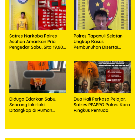
63,67 Gram Sabu
Satres Narkoba Polres
Polres Tapanuli Selatan
Asahan Amankan Pria
Ungkap Kasus
Pengedar Sabu, Sita 19,60
Pembunuhan Disertai
Gram Barang Bukti
Kekerasan Seksual
terhadap Anak, Pelaku
Ditangkap
Diduga Edarkan Sabu,
Dua Kali Perkosa Pelajar,
Seorang laki-laki
Satres PPAPPO Polres Karo
Ditangkap di Rumah
Ringkus Pemuda
Kosong, Polisi Sita
Timbangan Digital dan
Puluhan Plastik Klip