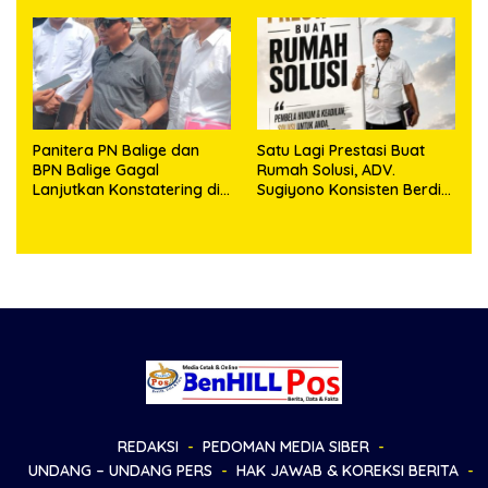
Sambut HUT Korem
Kepemilikan
023/KS dan HUT Ke-81
Kemerdekaan RI
Panitera PN Balige dan
Satu Lagi Prestasi Buat
BPN Balige Gagal
Rumah Solusi, ADV.
Lanjutkan Konstatering di
Sugiyono Konsisten Berdiri
Ajibata, Warga Sebut
di Garis Keadilan
Objek Salah Lokasi
REDAKSI
PEDOMAN MEDIA SIBER
UNDANG – UNDANG PERS
HAK JAWAB & KOREKSI BERITA