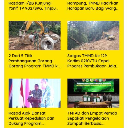
Kasdam I/BB Kunjungi
Rampung, TMMD Hadirkan
Yonif TP 902/SPG, Tinjau
Harapan Baru Bagi Warga
Fasilitas dan Beri Motivasi
Desa Sijarango
Prajurit
2 Dari 5 Titik
Satgas TMMD Ke 129
Pembangunan Gorong-
Kodim 0210/TU Capai
Gorong Program TMMD ke
Progres Pembukaan Jalan
129 Kodim 0210/TU Capai
98,11 Persen
100 Persen
Kasad Ajak Dansat
TNI AD dan Empat Pemda
Perkuat Kepedulian dan
Sepakati Pengelolaan
Dukung Program
Sampah Berbasis