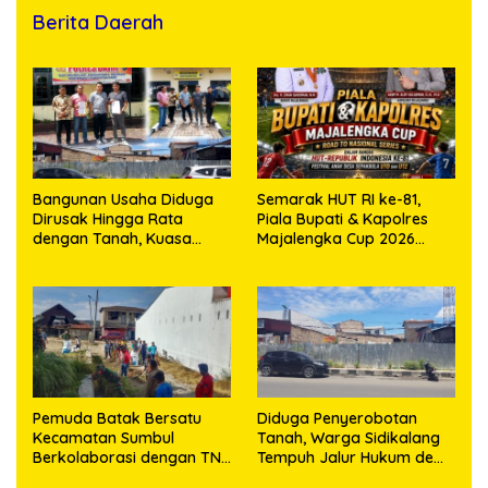
Berita Daerah
Bangunan Usaha Diduga
Semarak HUT RI ke-81,
Dirusak Hingga Rata
Piala Bupati & Kapolres
dengan Tanah, Kuasa
Majalengka Cup 2026
Hukum Dike Kirana Ujung
Kobarkan Semangat
dan Masro Ujung Resmi
Generasi Muda
Tempuh Jalur Hukum
Pemuda Batak Bersatu
Diduga Penyerobotan
Kecamatan Sumbul
Tanah, Warga Sidikalang
Berkolaborasi dengan TNI
Tempuh Jalur Hukum demi
Gelar Pembersihan Massal
Memperjuangkan Hak