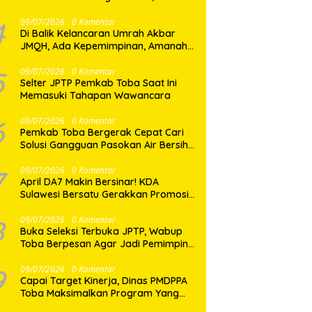
Dua Desa di Nias Selatan Segera
Pulih
4
09/07/2026
0 Komentar
Di Balik Kelancaran Umrah Akbar
JMQH, Ada Kepemimpinan, Amanah,
dan Pelayanan Sepenuh Hati
5
09/07/2026
0 Komentar
Selter JPTP Pemkab Toba Saat Ini
Memasuki Tahapan Wawancara
6
09/07/2026
0 Komentar
Pemkab Toba Bergerak Cepat Cari
Solusi Gangguan Pasokan Air Bersih
di Balige
7
09/07/2026
0 Komentar
April DA7 Makin Bersinar! KDA
Sulawesi Bersatu Gerakkan Promosi
Besar-Besaran di Makassar
8
09/07/2026
0 Komentar
Buka Seleksi Terbuka JPTP, Wabup
Toba Berpesan Agar Jadi Pemimpin
yang Baik
9
09/07/2026
0 Komentar
Capai Target Kinerja, Dinas PMDPPA
Toba Maksimalkan Program Yang
Ditetapkan.