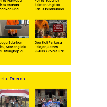
tres Narkoba
Polres Tapanuli
lres Asahan
Selatan Ungkap
ankan Pria
Kasus Pembunuhan
ngedar Sabu, Sita
Disertai Kekerasan
,60 Gram Barang
Seksual terhadap
kti
Anak, Pelaku
Ditangkap
duga Edarkan
Dua Kali Perkosa
bu, Seorang laki-
Pelajar, Satres
ki Ditangkap di
PPAPPO Polres Karo
umah Kosong,
Ringkus Pemuda
lisi Sita
mbangan Digital
n Puluhan Plastik
ip
erita Daerah