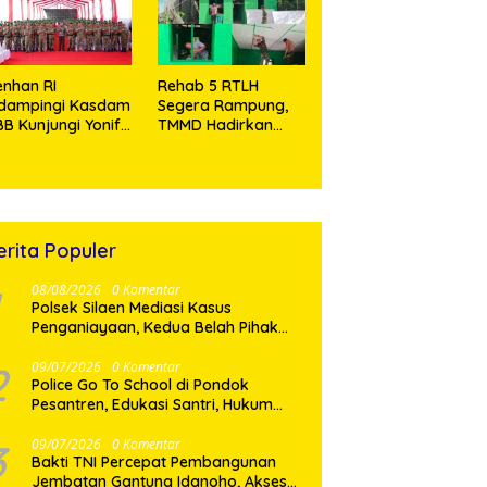
Tramadol
nhan RI
Rehab 5 RTLH
idampingi Kasdam
Segera Rampung,
BB Kunjungi Yonif
TMMD Hadirkan
 902/SPG, Tinjau
Harapan Baru Bagi
silitas dan Beri
Warga Desa
tivasi Prajurit
Sijarango
erita Populer
08/08/2026
0 Komentar
Polsek Silaen Mediasi Kasus
Penganiayaan, Kedua Belah Pihak
Sepakat Damai
2
09/07/2026
0 Komentar
Police Go To School di Pondok
Pesantren, Edukasi Santri, Hukum
dan Pembentukan Karakter Generasi
Muda
3
09/07/2026
0 Komentar
Bakti TNI Percepat Pembangunan
Jembatan Gantung Idanoho, Akses