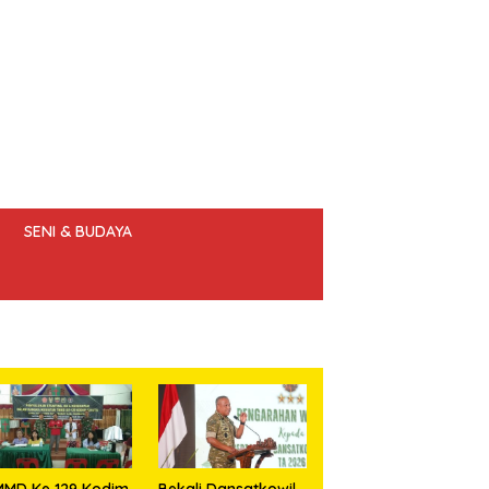
SENI & BUDAYA
 ETIK JURNALIS
MMD Ke 129 Kodim
Bekali Dansatkowil,