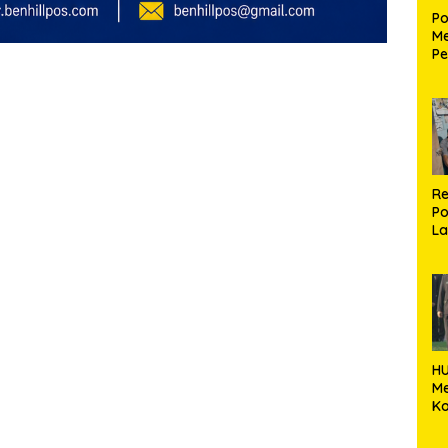
Po
Me
Pe
Ke
S
Re
Po
La
M
HU
M
Ko
k
Ka