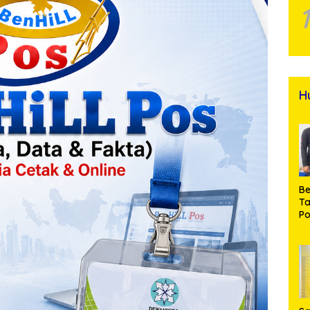
H
Be
T
Po
M
Pr
Na