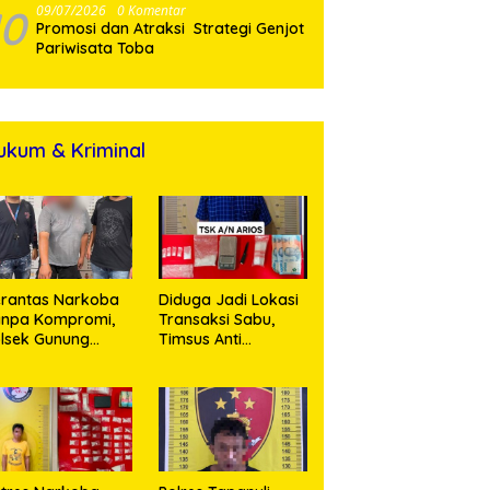
10
09/07/2026
0 Komentar
Promosi dan Atraksi Strategi Genjot
Pariwisata Toba
ukum & Kriminal
rantas Narkoba
Diduga Jadi Lokasi
anpa Kompromi,
Transaksi Sabu,
lsek Gunung
Timsus Anti
alela Amankan
Narkoba Polres
ia Bawa Sabu di
Asahan Amankan
gori Karangsari
Seorang Pria
dengan Barang
Bukti 63,67 Gram
Sabu