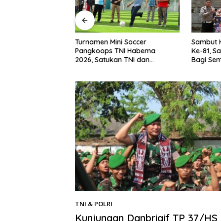
Turnamen Mini Soccer
n Mediasi Kasus
Sambut 
Pangkoops TNI Habema
n, Kedua Belah
Ke-81, S
2026, Satukan TNI dan
at Damai
Bagi Se
Masyarakat Timika
Kurang 
TNI & POLRI
15/03/2026
Kunjungan Danbrigif TP 37/HS