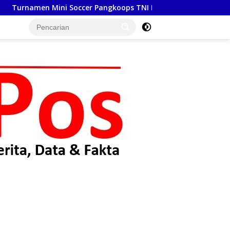
ngkoops TNI Habema 2026, Satukan TNI dan Masyarakat Timik