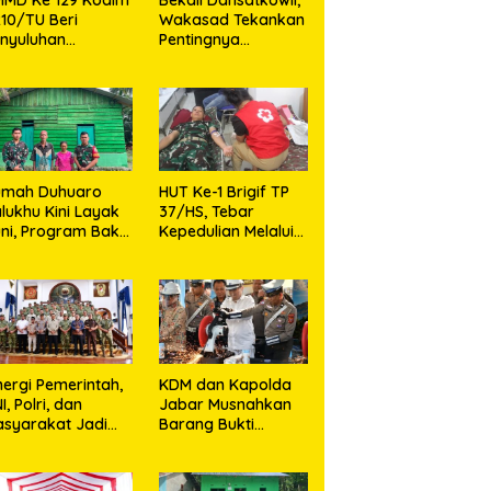
10/TU Beri
Wakasad Tekankan
nyuluhan
Pentingnya
layanan
Komunikasi
sehatan, KB dan
i Dansatkowil, Wakasad
Rumah Duhuaro Zalukhu Kini
H
unting di Desa
nkan Pentingnya
Layak Huni, Program Bakti TNI
K
jarango
nikasi
Hadirkan Harapan Baru di Nias
S
Utara
H
M
umah Duhuaro
HUT Ke-1 Brigif TP
lukhu Kini Layak
37/HS, Tebar
ni, Program Bakti
Kepedulian Melalui
I Hadirkan
Aksi Sosial,Setetes
rapan Baru di
Darah Menjadi
as Utara
Harapan Hidup Bagi
Yang
Membutuhkan
nergi Pemerintah,
KDM dan Kapolda
I, Polri, dan
Jabar Musnahkan
syarakat Jadi
Barang Bukti
nci Ciptakan
Kejahatan,
ndisi Aman dan
Termasuk Knalpot
ndusif
Brong dan