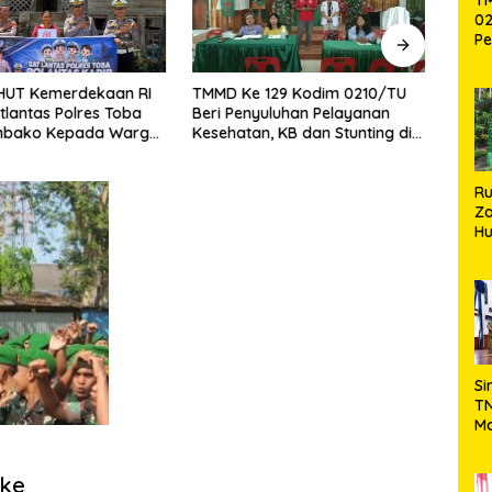
02
Pe
Pe
Ke
HUT Kemerdekaan RI
TMMD Ke 129 Kodim 0210/TU
Bekal
St
atlantas Polres Toba
Beri Penyuluhan Pelayanan
Teka
Si
mbako Kepada Warga
Kesehatan, KB dan Stunting di
Komu
Mampu
Desa Sijarango
R
Za
Hu
TN
Ha
Ni
Si
TN
Ma
Ku
Ko
 ke
Ko