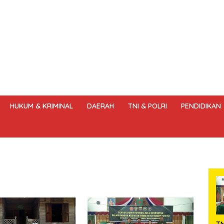
HUKUM & KRIMINAL
DAERAH
TNI & POLRI
PENDIDIKAN
DANG – UNDANG PERS
HAK JAWAB & KOREKSI BERITA
KODE
T