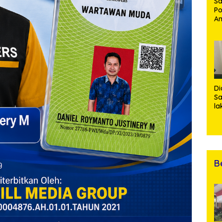
Sa
Po
Am
Pe
19
Bu
Di
Sa
la
R
Po
Ti
da
Kl
B