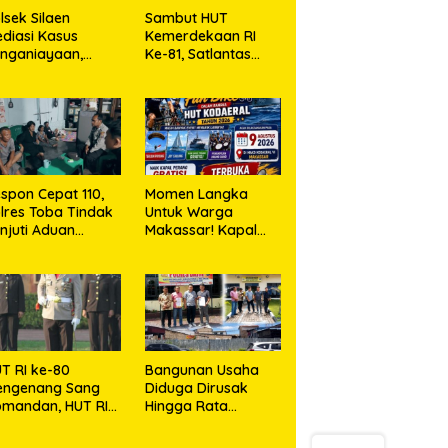
lsek Silaen
Sambut HUT
diasi Kasus
Kemerdekaan RI
nganiayaan,
Ke-81, Satlantas
dua Belah Pihak
Polres Toba Bagi
epakat Damai
Sembako Kepada
Warga Kurang
Mampu
spon Cepat 110,
Momen Langka
lres Toba Tindak
Untuk Warga
njuti Aduan
Makassar! Kapal
asyarakat
Perang Dibuka
Untuk Masyarakat
T RI ke-80
Bangunan Usaha
engenang Sang
Diduga Dirusak
mandan, HUT RI
Hingga Rata
e-81 Menyambut
dengan Tanah,
polresta Kendari
Kuasa Hukum Dike