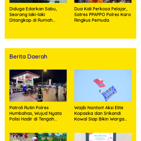
Diduga Edarkan Sabu,
Dua Kali Perkosa Pelajar,
Seorang laki-laki
Satres PPAPPO Polres Karo
Ditangkap di Rumah
Ringkus Pemuda
Kosong, Polisi Sita
Timbangan Digital dan
Puluhan Plastik Klip
Berita Daerah
Patroli Rutin Polres
Wajib Nonton! Aksi Elite
Humbahas, Wujud Nyata
Kopaska dan Srikandi
Polisi Hadir di Tengah
Kowal Siap Bikin Warga
Masyarakat
Makassar Terpukau