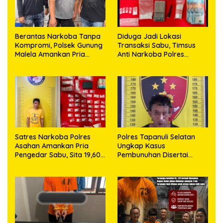
Berantas Narkoba Tanpa
Diduga Jadi Lokasi
Kompromi, Polsek Gunung
Transaksi Sabu, Timsus
Malela Amankan Pria
Anti Narkoba Polres
Bawa Sabu di Nagori
Asahan Amankan Seorang
Karangsari
Pria dengan Barang Bukti
63,67 Gram Sabu
Satres Narkoba Polres
Polres Tapanuli Selatan
Asahan Amankan Pria
Ungkap Kasus
Pengedar Sabu, Sita 19,60
Pembunuhan Disertai
Gram Barang Bukti
Kekerasan Seksual
terhadap Anak, Pelaku
Ditangkap