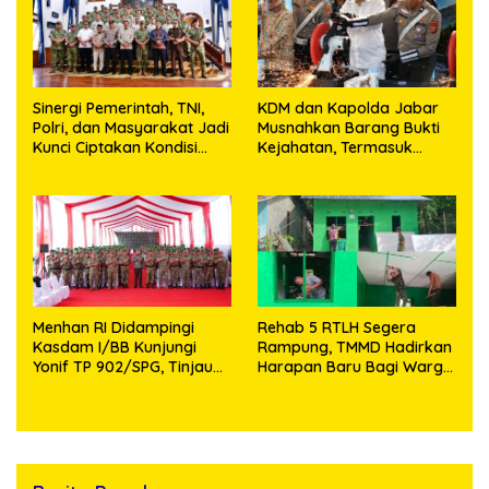
Sinergi Pemerintah, TNI,
KDM dan Kapolda Jabar
Polri, dan Masyarakat Jadi
Musnahkan Barang Bukti
Kunci Ciptakan Kondisi
Kejahatan, Termasuk
Aman dan Kondusif
Knalpot Brong dan
Tramadol
Menhan RI Didampingi
Rehab 5 RTLH Segera
Kasdam I/BB Kunjungi
Rampung, TMMD Hadirkan
Yonif TP 902/SPG, Tinjau
Harapan Baru Bagi Warga
Fasilitas dan Beri Motivasi
Desa Sijarango
Prajurit