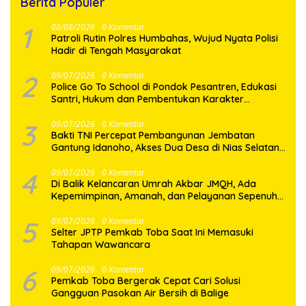
Berita Populer
1
08/08/2026
0 Komentar
Patroli Rutin Polres Humbahas, Wujud Nyata Polisi
Hadir di Tengah Masyarakat
2
09/07/2026
0 Komentar
Police Go To School di Pondok Pesantren, Edukasi
Santri, Hukum dan Pembentukan Karakter
Generasi Muda
3
09/07/2026
0 Komentar
Bakti TNI Percepat Pembangunan Jembatan
Gantung Idanoho, Akses Dua Desa di Nias Selatan
Segera Pulih
4
09/07/2026
0 Komentar
Di Balik Kelancaran Umrah Akbar JMQH, Ada
Kepemimpinan, Amanah, dan Pelayanan Sepenuh
Hati
5
09/07/2026
0 Komentar
Selter JPTP Pemkab Toba Saat Ini Memasuki
Tahapan Wawancara
6
09/07/2026
0 Komentar
Pemkab Toba Bergerak Cepat Cari Solusi
Gangguan Pasokan Air Bersih di Balige