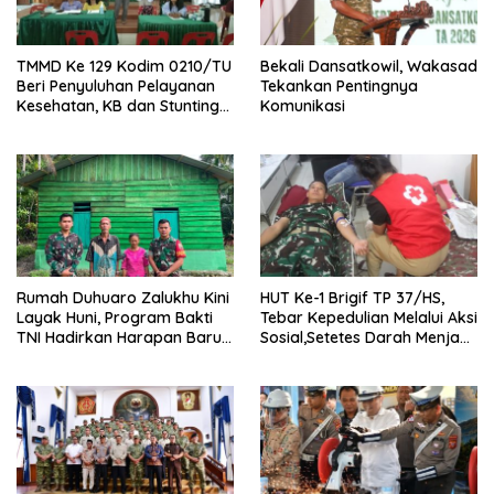
TMMD Ke 129 Kodim 0210/TU
Bekali Dansatkowil, Wakasad
Beri Penyuluhan Pelayanan
Tekankan Pentingnya
Kesehatan, KB dan Stunting
Komunikasi
di Desa Sijarango
Rumah Duhuaro Zalukhu Kini
HUT Ke-1 Brigif TP 37/HS,
Layak Huni, Program Bakti
Tebar Kepedulian Melalui Aksi
TNI Hadirkan Harapan Baru
Sosial,Setetes Darah Menjadi
di Nias Utara
Harapan Hidup Bagi Yang
Membutuhkan