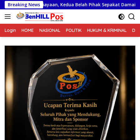
Langsung
aniayaan, Kedua Belah Pihak Sepakat Damai
Breaking News
ke
konten
Login
HOME
NASIONAL
POLITIK
HUKUM & KRIMINAL
DA