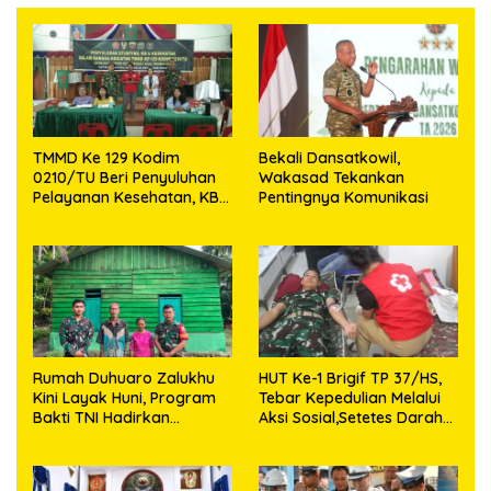
TMMD Ke 129 Kodim
Bekali Dansatkowil,
0210/TU Beri Penyuluhan
Wakasad Tekankan
Pelayanan Kesehatan, KB
Pentingnya Komunikasi
dan Stunting di Desa
Sijarango
Rumah Duhuaro Zalukhu
HUT Ke-1 Brigif TP 37/HS,
Kini Layak Huni, Program
Tebar Kepedulian Melalui
Bakti TNI Hadirkan
Aksi Sosial,Setetes Darah
Harapan Baru di Nias
Menjadi Harapan Hidup
Utara
Bagi Yang Membutuhkan