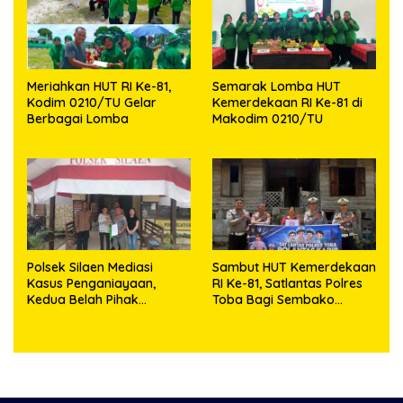
Meriahkan HUT RI Ke-81,
Semarak Lomba HUT
Kodim 0210/TU Gelar
Kemerdekaan RI Ke-81 di
Berbagai Lomba
Makodim 0210/TU
Polsek Silaen Mediasi
Sambut HUT Kemerdekaan
Kasus Penganiayaan,
RI Ke-81, Satlantas Polres
Kedua Belah Pihak
Toba Bagi Sembako
Sepakat Damai
Kepada Warga Kurang
Mampu