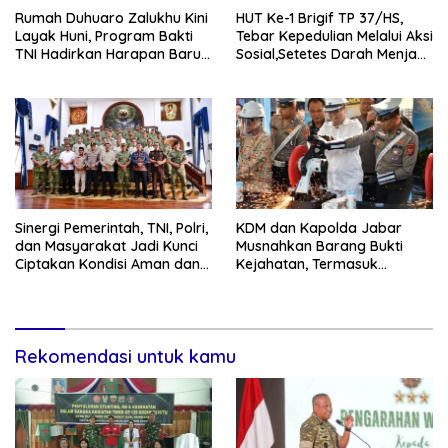
Rumah Duhuaro Zalukhu Kini
HUT Ke-1 Brigif TP 37/HS,
Layak Huni, Program Bakti
Tebar Kepedulian Melalui Aksi
TNI Hadirkan Harapan Baru
Sosial,Setetes Darah Menjadi
di Nias Utara
Harapan Hidup Bagi Yang
Membutuhkan
Sinergi Pemerintah, TNI, Polri,
KDM dan Kapolda Jabar
dan Masyarakat Jadi Kunci
Musnahkan Barang Bukti
Ciptakan Kondisi Aman dan
Kejahatan, Termasuk
Kondusif
Knalpot Brong dan Tramadol
Rekomendasi untuk kamu