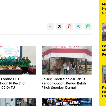
Me
Ke
02
B
Po
Me
Pe
Ke
S
 Lomba HUT
Polsek Silaen Mediasi Kasus
aan RI Ke-81 di
Penganiayaan, Kedua Belah
Re
 0210/TU
Pihak Sepakat Damai
Po
La
M