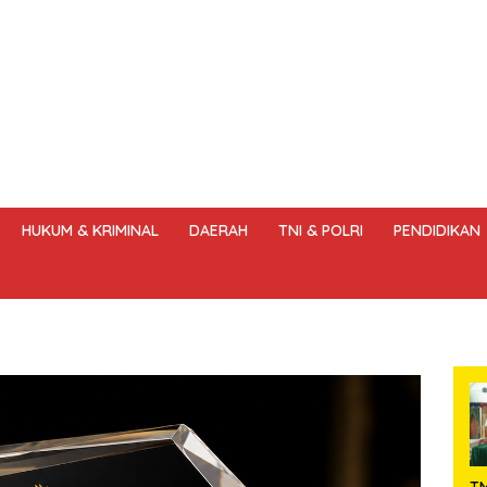
HUKUM & KRIMINAL
DAERAH
TNI & POLRI
PENDIDIKAN
DANG – UNDANG PERS
HAK JAWAB & KOREKSI BERITA
KODE
T