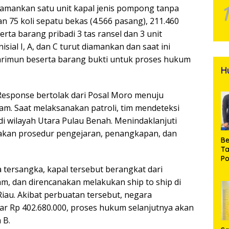
amankan satu unit kapal jenis pompong tanpa
5 koli sepatu bekas (4.566 pasang), 211.460
erta barang pribadi 3 tas ransel dan 3 unit
ial I, A, dan C turut diamankan dan saat ini
Karimun beserta barang bukti untuk proses hukum
H
Response bertolak dari Posal Moro menuju
am. Saat melaksanakan patroli, tim mendeteksi
di wilayah Utara Pulau Benah. Menindaklanjuti
nakan prosedur pengejaran, penangkapan, dan
Be
T
Po
M
 tersangka, kapal tersebut berangkat dari
Pr
m, dan direncanakan melakukan ship to ship di
Na
iau. Akibat perbuatan tersebut, negara
ar Rp 402.680.000, proses hukum selanjutnya akan
 B.