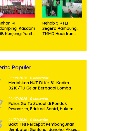
Tramadol
nhan RI
Rehab 5 RTLH
idampingi Kasdam
Segera Rampung,
BB Kunjungi Yonif
TMMD Hadirkan
 902/SPG, Tinjau
Harapan Baru Bagi
silitas dan Beri
Warga Desa
tivasi Prajurit
Sijarango
erita Populer
08/08/2026
0 Komentar
Meriahkan HUT RI Ke-81, Kodim
0210/TU Gelar Berbagai Lomba
2
09/07/2026
0 Komentar
Police Go To School di Pondok
Pesantren, Edukasi Santri, Hukum
dan Pembentukan Karakter Generasi
Muda
3
09/07/2026
0 Komentar
Bakti TNI Percepat Pembangunan
Jembatan Gantung Idanoho, Akses