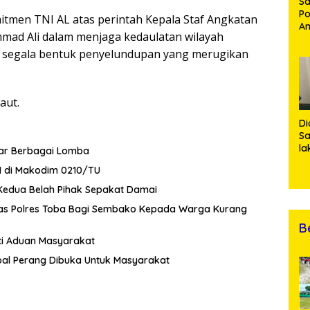
Sa
Po
itmen TNI AL atas perintah Kepala Staf Angkatan
Am
mad Ali dalam menjaga kedaulatan wilayah
Pe
19
s segala bentuk penyelundupan yang merugikan
Bu
aut.
Di
Sa
la
lar Berbagai Lomba
R
 di Makodim 0210/TU
Po
Ti
 Kedua Belah Pihak Sepakat Damai
da
tas Polres Toba Bagi Sembako Kepada Warga Kurang
Kl
B
uti Aduan Masyarakat
al Perang Dibuka Untuk Masyarakat