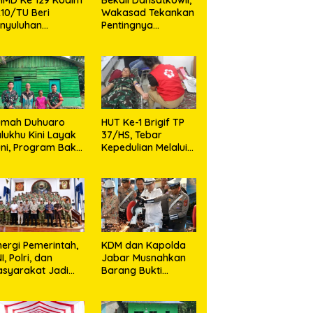
10/TU Beri
Wakasad Tekankan
nyuluhan
Pentingnya
layanan
Komunikasi
sehatan, KB dan
unting di Desa
jarango
umah Duhuaro
HUT Ke-1 Brigif TP
lukhu Kini Layak
37/HS, Tebar
ni, Program Bakti
Kepedulian Melalui
I Hadirkan
Aksi Sosial,Setetes
rapan Baru di
Darah Menjadi
as Utara
Harapan Hidup Bagi
Yang
Membutuhkan
nergi Pemerintah,
KDM dan Kapolda
I, Polri, dan
Jabar Musnahkan
syarakat Jadi
Barang Bukti
nci Ciptakan
Kejahatan,
ndisi Aman dan
Termasuk Knalpot
ndusif
Brong dan