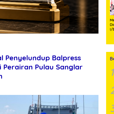
Me
D
I/
TP
Fa
Mo
l Penyelundup Balpress
B
i Perairan Pulau Sanglar
1
n