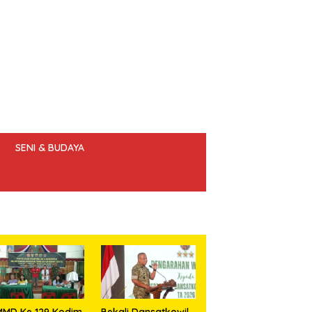
SENI & BUDAYA
 ETIK JURNALIS
MMD Ke 129 Kodim
Bekali Dansatkowil,