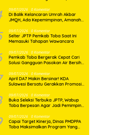
Dua Desa di Nias Selatan Segera
Pulih
4
09/07/2026
0 Komentar
Di Balik Kelancaran Umrah Akbar
JMQH, Ada Kepemimpinan, Amanah,
dan Pelayanan Sepenuh Hati
5
09/07/2026
0 Komentar
Selter JPTP Pemkab Toba Saat Ini
Memasuki Tahapan Wawancara
6
09/07/2026
0 Komentar
Pemkab Toba Bergerak Cepat Cari
Solusi Gangguan Pasokan Air Bersih
di Balige
7
09/07/2026
0 Komentar
April DA7 Makin Bersinar! KDA
Sulawesi Bersatu Gerakkan Promosi
Besar-Besaran di Makassar
8
09/07/2026
0 Komentar
Buka Seleksi Terbuka JPTP, Wabup
Toba Berpesan Agar Jadi Pemimpin
yang Baik
9
09/07/2026
0 Komentar
Capai Target Kinerja, Dinas PMDPPA
Toba Maksimalkan Program Yang
Ditetapkan.