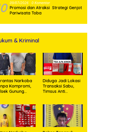
10
09/07/2026
0 Komentar
Promosi dan Atraksi Strategi Genjot
Pariwisata Toba
ukum & Kriminal
rantas Narkoba
Diduga Jadi Lokasi
anpa Kompromi,
Transaksi Sabu,
lsek Gunung
Timsus Anti
alela Amankan
Narkoba Polres
ia Bawa Sabu di
Asahan Amankan
gori Karangsari
Seorang Pria
dengan Barang
Bukti 63,67 Gram
Sabu