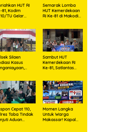
riahkan HUT RI
Semarak Lomba
-81, Kodim
HUT Kemerdekaan
10/TU Gelar
RI Ke-81 di Makodim
erbagai Lomba
0210/TU
lsek Silaen
Sambut HUT
diasi Kasus
Kemerdekaan RI
nganiayaan,
Ke-81, Satlantas
dua Belah Pihak
Polres Toba Bagi
epakat Damai
Sembako Kepada
Warga Kurang
Mampu
spon Cepat 110,
Momen Langka
lres Toba Tindak
Untuk Warga
njuti Aduan
Makassar! Kapal
asyarakat
Perang Dibuka
Untuk Masyarakat