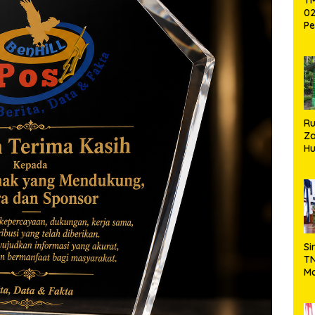
02
Pe
Pe
Ke
St
Si
R
Za
Hu
TN
Ha
Ni
Si
TN
Ma
Ku
Ko
Ko