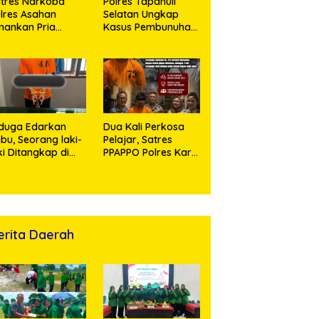
tres Narkoba
Polres Tapanuli
lres Asahan
Selatan Ungkap
ankan Pria
Kasus Pembunuhan
ngedar Sabu, Sita
Disertai Kekerasan
,60 Gram Barang
Seksual terhadap
kti
Anak, Pelaku
Ditangkap
duga Edarkan
Dua Kali Perkosa
bu, Seorang laki-
Pelajar, Satres
ki Ditangkap di
PPAPPO Polres Karo
umah Kosong,
Ringkus Pemuda
lisi Sita
mbangan Digital
n Puluhan Plastik
ip
erita Daerah