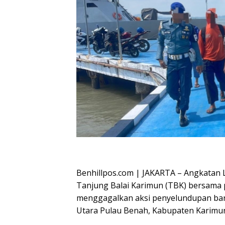
Oplus_16908288
Benhillpos.com | JAKARTA – Angkatan L
Tanjung Balai Karimun (TBK) bersama p
menggagalkan aksi penyelundupan baran
Utara Pulau Benah, Kabupaten Karimun