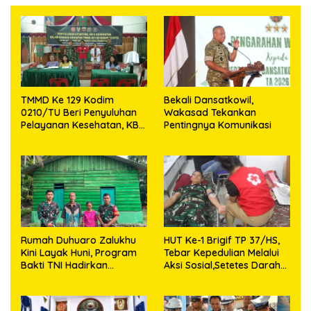
TMMD Ke 129 Kodim
Bekali Dansatkowil,
0210/TU Beri Penyuluhan
Wakasad Tekankan
Pelayanan Kesehatan, KB
Pentingnya Komunikasi
dan Stunting di Desa
Sijarango
Rumah Duhuaro Zalukhu
HUT Ke-1 Brigif TP 37/HS,
Kini Layak Huni, Program
Tebar Kepedulian Melalui
Bakti TNI Hadirkan
Aksi Sosial,Setetes Darah
Harapan Baru di Nias
Menjadi Harapan Hidup
Utara
Bagi Yang Membutuhkan