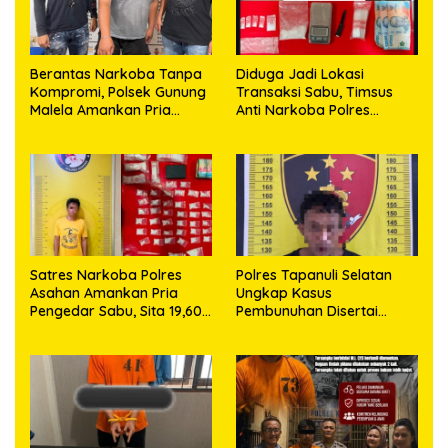
Berantas Narkoba Tanpa
Diduga Jadi Lokasi
Kompromi, Polsek Gunung
Transaksi Sabu, Timsus
Malela Amankan Pria
Anti Narkoba Polres
Bawa Sabu di Nagori
Asahan Amankan Seorang
Karangsari
Pria dengan Barang Bukti
63,67 Gram Sabu
Satres Narkoba Polres
Polres Tapanuli Selatan
Asahan Amankan Pria
Ungkap Kasus
Pengedar Sabu, Sita 19,60
Pembunuhan Disertai
Gram Barang Bukti
Kekerasan Seksual
terhadap Anak, Pelaku
Ditangkap