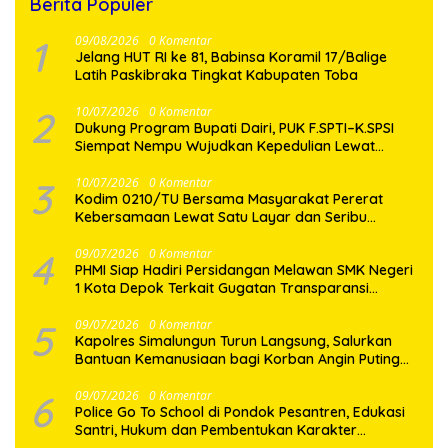
Berita Populer
1
09/08/2026
0 Komentar
Jelang HUT RI ke 81, Babinsa Koramil 17/Balige
Latih Paskibraka Tingkat Kabupaten Toba
2
10/07/2026
0 Komentar
Dukung Program Bupati Dairi, PUK F.SPTI–K.SPSI
Siempat Nempu Wujudkan Kepedulian Lewat
Gotong Royong Perbaikan Jalan Desa
3
10/07/2026
0 Komentar
Kodim 0210/TU Bersama Masyarakat Pererat
Kebersamaan Lewat Satu Layar dan Seribu
Semangat di Keseruan Nobar Piala Dunia 2026
4
09/07/2026
0 Komentar
PHMI Siap Hadiri Persidangan Melawan SMK Negeri
1 Kota Depok Terkait Gugatan Transparansi
Penggunaan Dana BOS Berkisar 6,9 Miliar
5
09/07/2026
0 Komentar
Kapolres Simalungun Turun Langsung, Salurkan
Bantuan Kemanusiaan bagi Korban Angin Puting
Beliung di Pematang Bandar
6
09/07/2026
0 Komentar
Police Go To School di Pondok Pesantren, Edukasi
Santri, Hukum dan Pembentukan Karakter
Generasi Muda