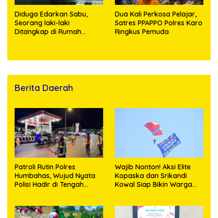
Diduga Edarkan Sabu,
Dua Kali Perkosa Pelajar,
Seorang laki-laki
Satres PPAPPO Polres Karo
Ditangkap di Rumah
Ringkus Pemuda
Kosong, Polisi Sita
Timbangan Digital dan
Puluhan Plastik Klip
Berita Daerah
Patroli Rutin Polres
Wajib Nonton! Aksi Elite
Humbahas, Wujud Nyata
Kopaska dan Srikandi
Polisi Hadir di Tengah
Kowal Siap Bikin Warga
Masyarakat
Makassar Terpukau