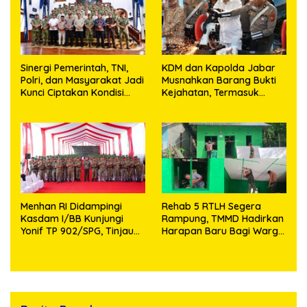
Sinergi Pemerintah, TNI,
KDM dan Kapolda Jabar
Polri, dan Masyarakat Jadi
Musnahkan Barang Bukti
Kunci Ciptakan Kondisi
Kejahatan, Termasuk
Aman dan Kondusif
Knalpot Brong dan
Tramadol
Menhan RI Didampingi
Rehab 5 RTLH Segera
Kasdam I/BB Kunjungi
Rampung, TMMD Hadirkan
Yonif TP 902/SPG, Tinjau
Harapan Baru Bagi Warga
Fasilitas dan Beri Motivasi
Desa Sijarango
Prajurit