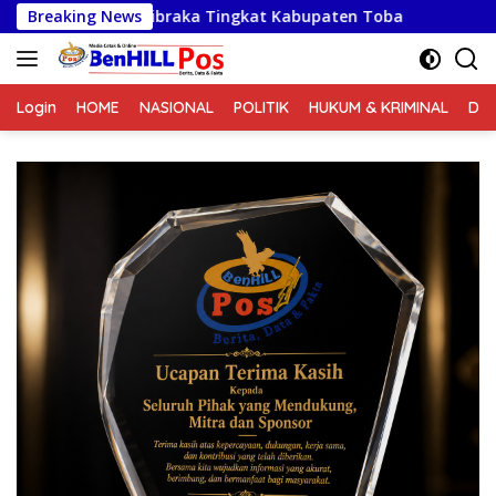
Langsung
h Paskibraka Tingkat Kabupaten Toba
Breaking News
Babinsa Jalin Kom
ke
konten
Login
HOME
NASIONAL
POLITIK
HUKUM & KRIMINAL
DA