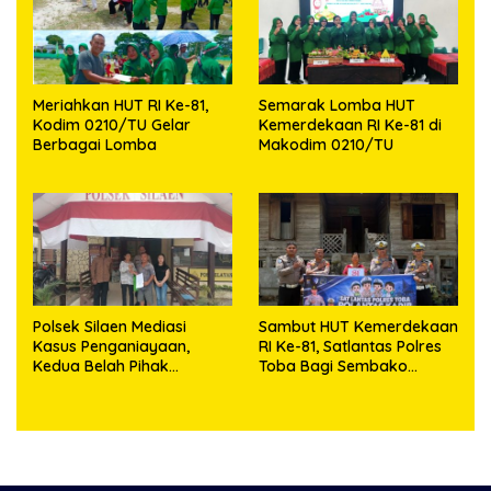
Meriahkan HUT RI Ke-81,
Semarak Lomba HUT
Kodim 0210/TU Gelar
Kemerdekaan RI Ke-81 di
Berbagai Lomba
Makodim 0210/TU
Polsek Silaen Mediasi
Sambut HUT Kemerdekaan
Kasus Penganiayaan,
RI Ke-81, Satlantas Polres
Kedua Belah Pihak
Toba Bagi Sembako
Sepakat Damai
Kepada Warga Kurang
Mampu