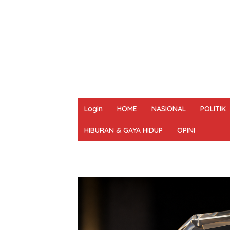
Login
HOME
NASIONAL
POLITIK
HIBURAN & GAYA HIDUP
OPINI
REDAKSI
PEDOMAN MEDIA SIBER
UN