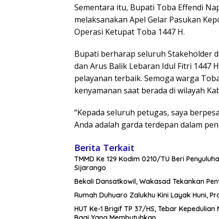
Sementara itu, Bupati Toba Effendi Na
melaksanakan Apel Gelar Pasukan Kep
Operasi Ketupat Toba 1447 H.
Bupati berharap seluruh Stakeholder 
dan Arus Balik Lebaran Idul Fitri 1447
pelayanan terbaik. Semoga warga Tob
kenyamanan saat berada di wilayah K
“Kepada seluruh petugas, saya berpes
Anda adalah garda terdepan dalam penga
Berita Terkait
TMMD Ke 129 Kodim 0210/TU Beri Penyuluha
Sijarango
Bekali Dansatkowil, Wakasad Tekankan Pen
Rumah Duhuaro Zalukhu Kini Layak Huni, Pr
HUT Ke-1 Brigif TP 37/HS, Tebar Kepedulian 
Bagi Yang Membutuhkan