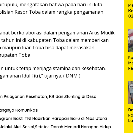
pitupulu, mengatakan bahwa pada hari ini kita
Me
Ke
olisian Resor Toba dalam rangka pengamanan
02
B
dapat berkolaborasi dalam pengamanan Arus Mudik
 H tahun ini di kabupaten Toba dalam memberikan
a maupun luar Toba bisa dapat merasakan
abupaten Toba
Po
Me
an untuk tetap menjaga stamina dan kesehatan.
Pe
Ke
manan Idul Fitri,” ujarnya. ( DNM )
S
n Pelayanan Kesehatan, KB dan Stunting di Desa
Re
tingnya Komunikasi
Po
ogram Bakti TNI Hadirkan Harapan Baru di Nias Utara
La
M
Melalui Aksi Sosial,Setetes Darah Menjadi Harapan Hidup