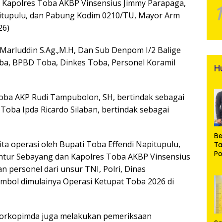
h Kapolres Toba AKBP Vinsensius Jimmy Parapaga,
apitupulu, dan Pabung Kodim 0210/TU, Mayor Arm
26)
Marluddin S.Ag.,M.H, Dan Sub Denpom I/2 Balige
ba, BPBD Toba, Dinkes Toba, Personel Koramil
H
Toba AKP Rudi Tampubolon, SH, bertindak sebagai
 Toba Ipda Ricardo Silaban, bertindak sebagai
Be
ta operasi oleh Bupati Toba Effendi Napitupulu,
T
Po
tur Sebayang dan Kapolres Toba AKBP Vinsensius
M
n personel dari unsur TNI, Polri, Dinas
Pr
mbol dimulainya Operasi Ketupat Toba 2026 di
Na
 Forkopimda juga melakukan pemeriksaan