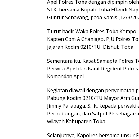
Apel Polres Toba dengan dipimpin ole
S.I.K, bersama Bupati Toba Effendi N
Guntur Sebayang, pada Kamis (12/3/20
Turut hadir Waka Polres Toba Kompol 
Kapten Cpm A Chaniago, PJU Polres To
jajaran Kodim 0210/TU, Dishub Toba,
Sementara itu, Kasat Samapta Polres 
Perwira Apel dan Kanit Regident Polres
Komandan Apel.
Kegiatan diawali dengan penyematan pi
Pabung Kodim 0210/TU Mayor Arm Gun
Jimmy Parapaga, S.I.K, kepada perwakila
Perhubungan, dan Satpol PP sebagai si
wilayah Kabupaten Toba
Selanjutnya, Kapolres bersama unsur