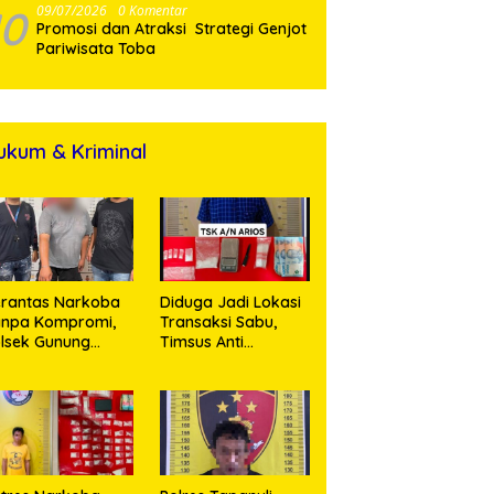
10
09/07/2026
0 Komentar
Promosi dan Atraksi Strategi Genjot
Pariwisata Toba
ukum & Kriminal
rantas Narkoba
Diduga Jadi Lokasi
anpa Kompromi,
Transaksi Sabu,
lsek Gunung
Timsus Anti
alela Amankan
Narkoba Polres
ia Bawa Sabu di
Asahan Amankan
gori Karangsari
Seorang Pria
dengan Barang
Bukti 63,67 Gram
Sabu