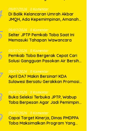
Dua Desa di Nias Selatan Segera
Pulih
4
09/07/2026
0 Komentar
Di Balik Kelancaran Umrah Akbar
JMQH, Ada Kepemimpinan, Amanah,
dan Pelayanan Sepenuh Hati
5
09/07/2026
0 Komentar
Selter JPTP Pemkab Toba Saat Ini
Memasuki Tahapan Wawancara
6
09/07/2026
0 Komentar
Pemkab Toba Bergerak Cepat Cari
Solusi Gangguan Pasokan Air Bersih
di Balige
7
09/07/2026
0 Komentar
April DA7 Makin Bersinar! KDA
Sulawesi Bersatu Gerakkan Promosi
Besar-Besaran di Makassar
8
09/07/2026
0 Komentar
Buka Seleksi Terbuka JPTP, Wabup
Toba Berpesan Agar Jadi Pemimpin
yang Baik
9
09/07/2026
0 Komentar
Capai Target Kinerja, Dinas PMDPPA
Toba Maksimalkan Program Yang
Ditetapkan.