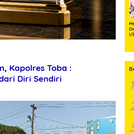
Me
D
I/
TP
Fa
Mo
, Kapolres Toba :
B
ari Diri Sendiri
1