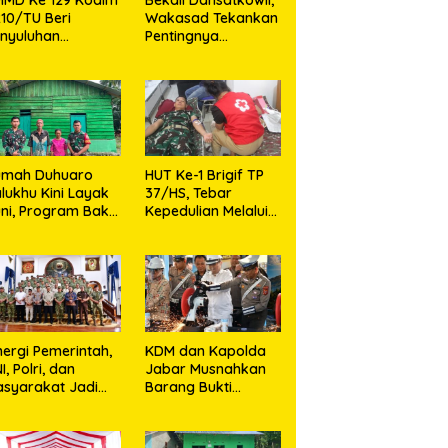
10/TU Beri
Wakasad Tekankan
nyuluhan
Pentingnya
layanan
Komunikasi
sehatan, KB dan
unting di Desa
jarango
umah Duhuaro
HUT Ke-1 Brigif TP
lukhu Kini Layak
37/HS, Tebar
ni, Program Bakti
Kepedulian Melalui
I Hadirkan
Aksi Sosial,Setetes
rapan Baru di
Darah Menjadi
as Utara
Harapan Hidup Bagi
Yang
Membutuhkan
nergi Pemerintah,
KDM dan Kapolda
I, Polri, dan
Jabar Musnahkan
syarakat Jadi
Barang Bukti
nci Ciptakan
Kejahatan,
ndisi Aman dan
Termasuk Knalpot
ndusif
Brong dan