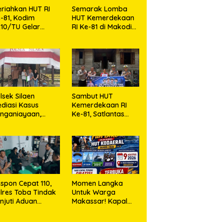
riahkan HUT RI
Semarak Lomba
-81, Kodim
HUT Kemerdekaan
10/TU Gelar
RI Ke-81 di Makodim
erbagai Lomba
0210/TU
lsek Silaen
Sambut HUT
diasi Kasus
Kemerdekaan RI
nganiayaan,
Ke-81, Satlantas
dua Belah Pihak
Polres Toba Bagi
epakat Damai
Sembako Kepada
Warga Kurang
Mampu
spon Cepat 110,
Momen Langka
lres Toba Tindak
Untuk Warga
njuti Aduan
Makassar! Kapal
asyarakat
Perang Dibuka
Untuk Masyarakat