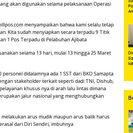
Sa
yang akan digunakan selama pelaksanaan Operasi
Po
Am
Pe
19
hillpos.com menyampaikan bahwa kami selalu tetap
Bu
n. Kita sudah menyiapkan secara terpadu 9 Titik
dan 1 Pos Terpadu di Pelabuhan Ajibata
sanakan selama 13 hari, mulai 13 hingga 25 Maret
Di
Sa
la
R
 personel didalamnya ada 1 SST dari BKO Samapta
Po
Ti
ngan stakeholder terkait seperti dadi TNI, Dishub,
da
 pelayanan khusus nya di arah lalu lintas dimana
Kl
 merupakan jalur nasional yang menghubungkan
B
k melakukan arus mudik maupun arus balik harus
rasal dari Diri Sendiri, imbuhnya