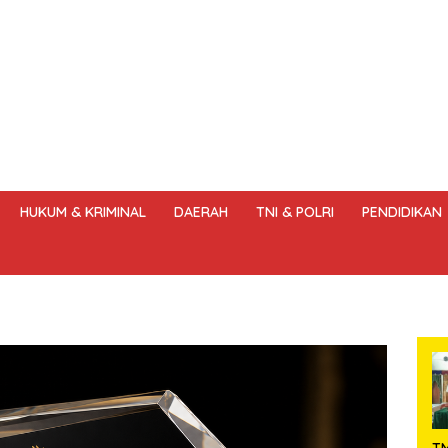
HUKUM & KRIMINAL
DAERAH
TNI & POLRI
PENDIDIKAN
DANG – UNDANG PERS
HAK JAWAB & KOREKSI BERITA
KODE
T