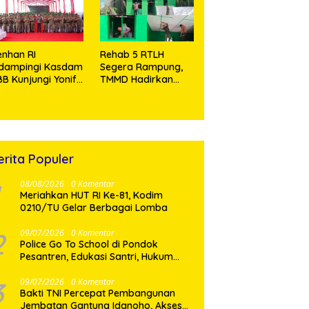
Tramadol
nhan RI
Rehab 5 RTLH
idampingi Kasdam
Segera Rampung,
BB Kunjungi Yonif
TMMD Hadirkan
 902/SPG, Tinjau
Harapan Baru Bagi
silitas dan Beri
Warga Desa
tivasi Prajurit
Sijarango
erita Populer
08/08/2026
0 Komentar
Meriahkan HUT RI Ke-81, Kodim
0210/TU Gelar Berbagai Lomba
2
09/07/2026
0 Komentar
Police Go To School di Pondok
Pesantren, Edukasi Santri, Hukum
dan Pembentukan Karakter Generasi
Muda
3
09/07/2026
0 Komentar
Bakti TNI Percepat Pembangunan
Jembatan Gantung Idanoho, Akses