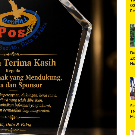
02
Pe
Pe
Ke
St
Si
R
Za
Hu
TN
Ha
Ni
Si
TN
Ma
Ku
Ko
Ko