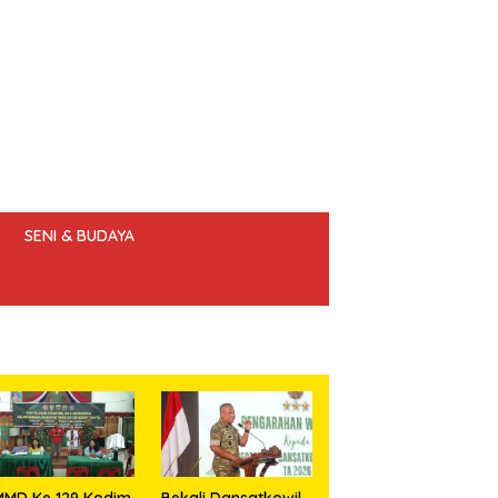
SENI & BUDAYA
 ETIK JURNALIS
MMD Ke 129 Kodim
Bekali Dansatkowil,