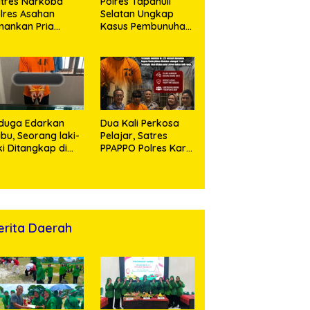
tres Narkoba
Polres Tapanuli
lres Asahan
Selatan Ungkap
ankan Pria
Kasus Pembunuhan
ngedar Sabu, Sita
Disertai Kekerasan
,60 Gram Barang
Seksual terhadap
kti
Anak, Pelaku
Ditangkap
duga Edarkan
Dua Kali Perkosa
bu, Seorang laki-
Pelajar, Satres
ki Ditangkap di
PPAPPO Polres Karo
umah Kosong,
Ringkus Pemuda
lisi Sita
mbangan Digital
n Puluhan Plastik
ip
erita Daerah