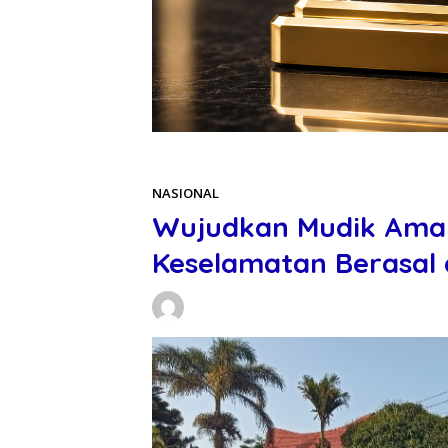
Beranda
NASIONAL
NASIONAL
Wujudkan Mudik Aman
Keselamatan Berasal d
Daniel Manurung
12/03/2026