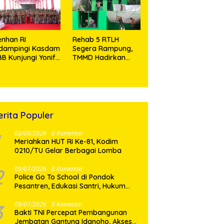
Tramadol
nhan RI
Rehab 5 RTLH
idampingi Kasdam
Segera Rampung,
BB Kunjungi Yonif
TMMD Hadirkan
 902/SPG, Tinjau
Harapan Baru Bagi
silitas dan Beri
Warga Desa
tivasi Prajurit
Sijarango
erita Populer
08/08/2026
0 Komentar
Meriahkan HUT RI Ke-81, Kodim
0210/TU Gelar Berbagai Lomba
2
09/07/2026
0 Komentar
Police Go To School di Pondok
Pesantren, Edukasi Santri, Hukum
dan Pembentukan Karakter Generasi
Muda
3
09/07/2026
0 Komentar
Bakti TNI Percepat Pembangunan
Jembatan Gantung Idanoho, Akses