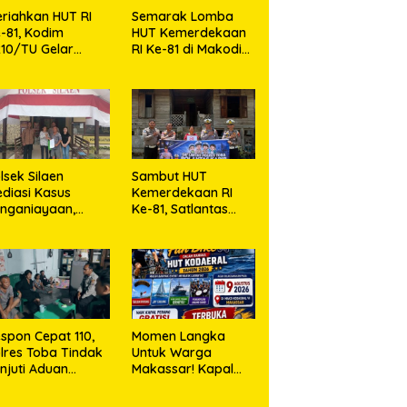
riahkan HUT RI
Semarak Lomba
-81, Kodim
HUT Kemerdekaan
10/TU Gelar
RI Ke-81 di Makodim
erbagai Lomba
0210/TU
lsek Silaen
Sambut HUT
diasi Kasus
Kemerdekaan RI
nganiayaan,
Ke-81, Satlantas
dua Belah Pihak
Polres Toba Bagi
epakat Damai
Sembako Kepada
Warga Kurang
Mampu
spon Cepat 110,
Momen Langka
lres Toba Tindak
Untuk Warga
njuti Aduan
Makassar! Kapal
asyarakat
Perang Dibuka
Untuk Masyarakat