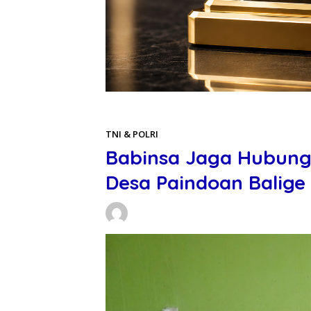
Beranda
TNI & POLRI
TNI & POLRI
Babinsa Jaga Hubun
Desa Paindoan Balige
Daniel Manurung
17/05/2026