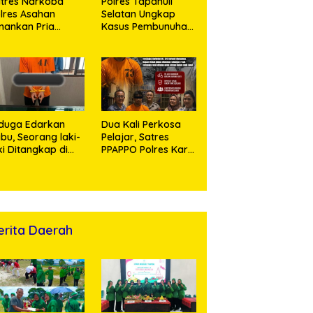
tres Narkoba
Polres Tapanuli
lres Asahan
Selatan Ungkap
ankan Pria
Kasus Pembunuhan
ngedar Sabu, Sita
Disertai Kekerasan
,60 Gram Barang
Seksual terhadap
kti
Anak, Pelaku
Ditangkap
duga Edarkan
Dua Kali Perkosa
bu, Seorang laki-
Pelajar, Satres
ki Ditangkap di
PPAPPO Polres Karo
umah Kosong,
Ringkus Pemuda
lisi Sita
mbangan Digital
n Puluhan Plastik
ip
erita Daerah