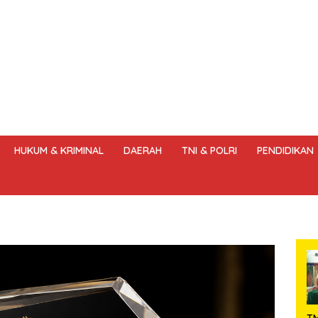
HUKUM & KRIMINAL
DAERAH
TNI & POLRI
PENDIDIKAN
DANG – UNDANG PERS
HAK JAWAB & KOREKSI BERITA
KODE
T