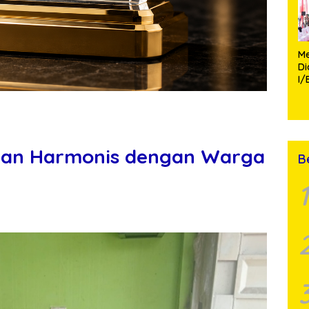
Me
D
I/
TP
Fa
Mo
gan Harmonis dengan Warga
B
1