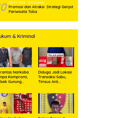
10
09/07/2026
0 Komentar
Promosi dan Atraksi Strategi Genjot
Pariwisata Toba
ukum & Kriminal
rantas Narkoba
Diduga Jadi Lokasi
anpa Kompromi,
Transaksi Sabu,
lsek Gunung
Timsus Anti
alela Amankan
Narkoba Polres
ia Bawa Sabu di
Asahan Amankan
gori Karangsari
Seorang Pria
dengan Barang
Bukti 63,67 Gram
Sabu