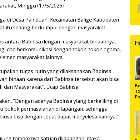
arakat, Minggu (17/5/2026)
ga di Desa Paindoan, Kecamatan Balige Kabupaten
aat itu sedang berkumpul dengan masyarakat.
 antara Babinsa dengan masyarakat binaannya,
H
angi dan berkomunikasi dengan tokoh-tokoh agama,
lemen masyarakat lainnya.
rupakan tugas rutin yang dilaksanakan Babinsa
h binaan karena dari Babinsa tersebut akan bisa
Be
I dan Masyarakat”, Ucap Babinsa
T
Po
akan, “Dengan adanya Babinsa ylang berkeliling di
M
hu pokok permasalahan di lapangan, sehingga
Pr
Na
abinsa bisa dengan cepat dapat menyelesaikannya,”
ujung tombaknya satuan dilapangan, maka