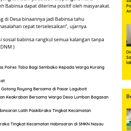
Sa
h Babinsa dapat diterima positif oleh masyarakat.
Po
Am
Pe
g di Desa binaannya jadi Babinsa tahu
19
salahan cepat terselesaikan”, ujarnya.
Bu
i sosial babinsa rangkul semua kalangan tanpa
( DNM )
Di
Sa
la
tas Polres Toba Bagi Sembako Kepada Warga Kurang
R
Po
Ti
kat
da
Gotong Royong Bersama di Pasar Laguboti
Kl
B
hmi dan Keakraban Bersama Warga Desa Lumban Bagasan
abinsaran Latih Paskibraka Tingkat Kecamatan
ibraka Tingkat Kecamatan Habinsaran di SMKN Nasau