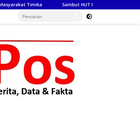
Sambut HUT Kemerdekaan RI Ke-81, Satlantas Polres Toba