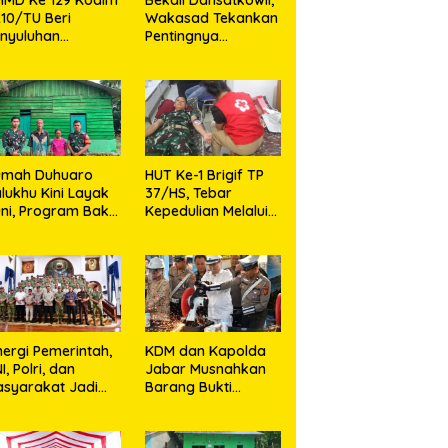
10/TU Beri
Wakasad Tekankan
nyuluhan
Pentingnya
layanan
Komunikasi
sehatan, KB dan
unting di Desa
jarango
umah Duhuaro
HUT Ke-1 Brigif TP
lukhu Kini Layak
37/HS, Tebar
ni, Program Bakti
Kepedulian Melalui
I Hadirkan
Aksi Sosial,Setetes
rapan Baru di
Darah Menjadi
as Utara
Harapan Hidup Bagi
Yang
Membutuhkan
nergi Pemerintah,
KDM dan Kapolda
I, Polri, dan
Jabar Musnahkan
syarakat Jadi
Barang Bukti
nci Ciptakan
Kejahatan,
ndisi Aman dan
Termasuk Knalpot
ndusif
Brong dan