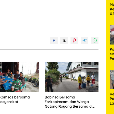
Me
Ke
02
B
Po
Me
Pe
Ke
S
Re
 Komsos bersama
Babinsa Bersama
Po
asyarakat
Forkopimcam dan Warga
La
Gotong Royong Bersama di
M
Pasar Laguboti