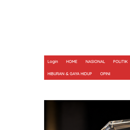
Login
HOME
NASIONAL
POLITIK
HIBURAN & GAYA HIDUP
OPINI
REDAKSI
PEDOMAN MEDIA SIBER
UN