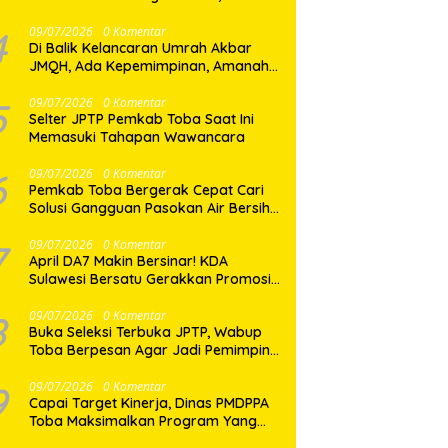
Dua Desa di Nias Selatan Segera
Pulih
4
09/07/2026
0 Komentar
Di Balik Kelancaran Umrah Akbar
JMQH, Ada Kepemimpinan, Amanah,
dan Pelayanan Sepenuh Hati
5
09/07/2026
0 Komentar
Selter JPTP Pemkab Toba Saat Ini
Memasuki Tahapan Wawancara
6
09/07/2026
0 Komentar
Pemkab Toba Bergerak Cepat Cari
Solusi Gangguan Pasokan Air Bersih
di Balige
7
09/07/2026
0 Komentar
April DA7 Makin Bersinar! KDA
Sulawesi Bersatu Gerakkan Promosi
Besar-Besaran di Makassar
8
09/07/2026
0 Komentar
Buka Seleksi Terbuka JPTP, Wabup
Toba Berpesan Agar Jadi Pemimpin
yang Baik
9
09/07/2026
0 Komentar
Capai Target Kinerja, Dinas PMDPPA
Toba Maksimalkan Program Yang
Ditetapkan.