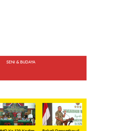
SENI & BUDAYA
 ETIK JURNALIS
MMD Ke 129 Kodim
Bekali Dansatkowil,