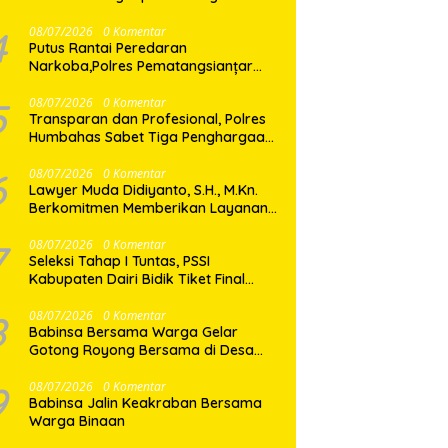
Shabu di Medan Marelan
4
08/07/2026
0 Komentar
Putus Rantai Peredaran
Narkoba,Polres Pematangsianțar
Amankan Pemilik Ekstasi 8 Butir
5
08/07/2026
0 Komentar
Transparan dan Profesional, Polres
Humbahas Sabet Tiga Penghargaan
dari KPPN Balige
6
08/07/2026
0 Komentar
Lawyer Muda Didiyanto, S.H., M.Kn.
Berkomitmen Memberikan Layanan
Hukum Profesional dan Berorientasi
Pada Keadilan
7
08/07/2026
0 Komentar
Seleksi Tahap I Tuntas, PSSI
Kabupaten Dairi Bidik Tiket Final
Porprovsu Sumut 2026
8
08/07/2026
0 Komentar
Babinsa Bersama Warga Gelar
Gotong Royong Bersama di Desa
Gasaribu
9
08/07/2026
0 Komentar
Babinsa Jalin Keakraban Bersama
Warga Binaan