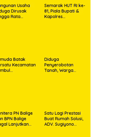
angunan Usaha
Semarak HUT RI ke-
duga Dirusak
81, Piala Bupati &
ngga Rata
Kapolres
ngan Tanah,
Majalengka Cup
asa Hukum Dike
2026 Kobarkan
rana Ujung dan
Semangat Generasi
sro Ujung Resmi
Muda
mpuh Jalur
ukum
emuda Batak
Diduga
rsatu Kecamatan
Penyerobotan
umbul
Tanah, Warga
rkolaborasi
Sidikalang Tempuh
ngan TNI Gelar
Jalur Hukum demi
embersihan
Memperjuangkan
ssal Sambut HUT
Hak Kepemilikan
orem 023/KS dan
T Ke-81
emerdekaan RI
nitera PN Balige
Satu Lagi Prestasi
n BPN Balige
Buat Rumah Solusi,
gal Lanjutkan
ADV. Sugiyono
nstatering di
Konsisten Berdiri di
ibata, Warga
Garis Keadilan