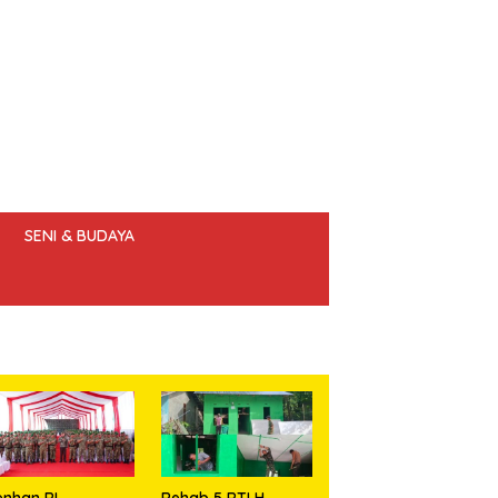
SENI & BUDAYA
 ETIK JURNALIS
nhan RI
Rehab 5 RTLH