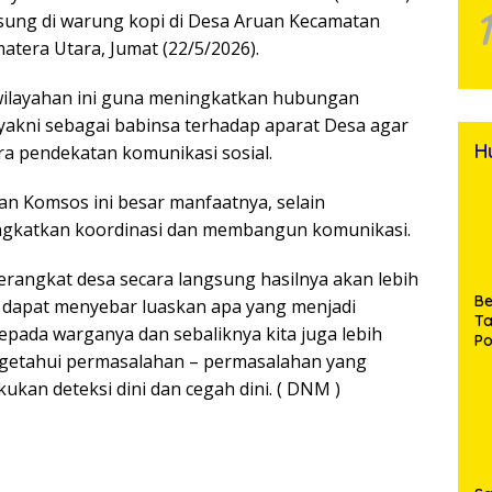
sung di warung kopi di Desa Aruan Kecamatan
tera Utara, Jumat (22/5/2026).
wilayahan ini guna meningkatkan hubungan
 yakni sebagai babinsa terhadap aparat Desa agar
H
ra pendekatan komunikasi sosial.
n Komsos ini besar manfaatnya, selain
ingkatkan koordinasi dan membangun komunikasi.
rangkat desa secara langsung hasilnya akan lebih
Be
a dapat menyebar luaskan apa yang menjadi
T
epada warganya dan sebaliknya kita juga lebih
Po
getahui permasalahan – permasalahan yang
M
Pr
kan deteksi dini dan cegah dini. ( DNM )
Na