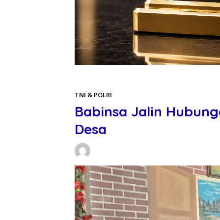
Beranda
TNI & POLRI
TNI & POLRI
Babinsa Jalin Hubun
Desa
Daniel Manurung
22/05/2026