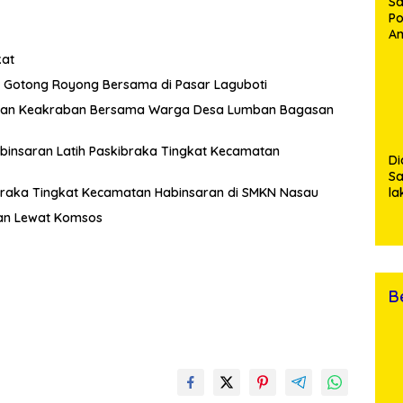
Sa
Po
Am
Pe
kat
19
Bu
Gotong Royong Bersama di Pasar Laguboti
hmi dan Keakraban Bersama Warga Desa Lumban Bagasan
abinsaran Latih Paskibraka Tingkat Kecamatan
Di
Sa
la
ibraka Tingkat Kecamatan Habinsaran di SMKN Nasau
R
an Lewat Komsos
Po
Ti
da
Kl
B