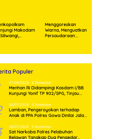
enkopolkam
‎Menggoreskan
unjungi Makodam
Warna, Menguatkan
I/Siliwangi,
Persaudaraan:
angdam Tegaskan
Kodaeral I Bangun
mitmen Perkuat
Kedekatan Dengan
nergi Menjaga
Masyarakat Pesisir
abilitas Nasional
erita Populer
07/08/2026
0 Komentar
Menhan RI Didampingi Kasdam I/BB
Kunjungi Yonif TP 902/SPG, Tinjau
Fasilitas dan Beri Motivasi Prajurit
2
08/07/2026
0 Komentar
Lamban, Pengeroyokan terhadap
Anak di PPA Polres Gowa Dinilai Jalan
di Tempat
3
08/07/2026
0 Komentar
Sat Narkoba Polres Pelabuhan
Belawan Tangkap Dua Pengedar