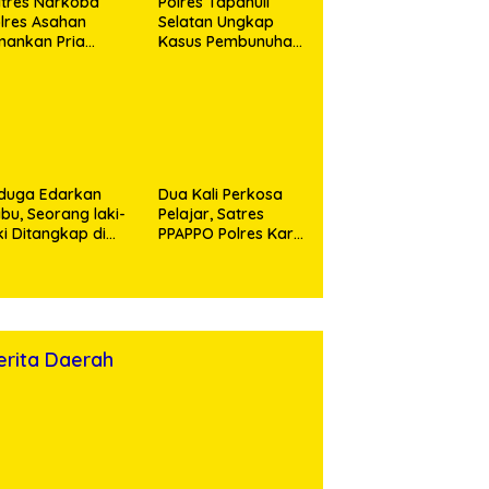
tres Narkoba
Polres Tapanuli
lres Asahan
Selatan Ungkap
ankan Pria
Kasus Pembunuhan
ngedar Sabu, Sita
Disertai Kekerasan
,60 Gram Barang
Seksual terhadap
kti
Anak, Pelaku
Ditangkap
duga Edarkan
Dua Kali Perkosa
bu, Seorang laki-
Pelajar, Satres
ki Ditangkap di
PPAPPO Polres Karo
umah Kosong,
Ringkus Pemuda
lisi Sita
mbangan Digital
n Puluhan Plastik
ip
erita Daerah