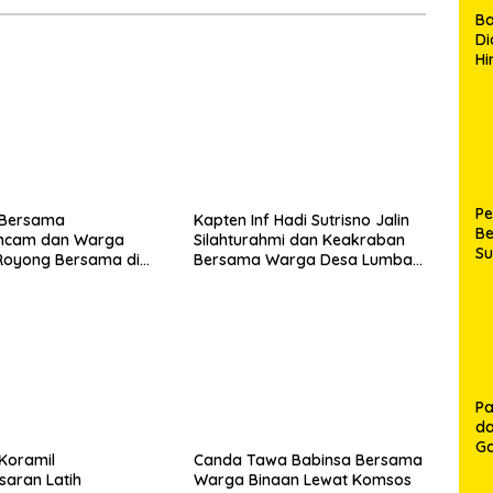
B
Di
Hi
de
Ku
Ki
Ma
Te
H
P
 Bersama
Kapten Inf Hadi Sutrisno Jalin
Be
mcam dan Warga
Silahturahmi dan Keakraban
S
Royong Bersama di
Bersama Warga Desa Lumban
Be
aguboti
Bagasan Laguboti
de
P
Ma
K
HU
K
Pa
da
Ga
Koramil
Canda Tawa Babinsa Bersama
Ko
saran Latih
Warga Binaan Lewat Komsos
Aj