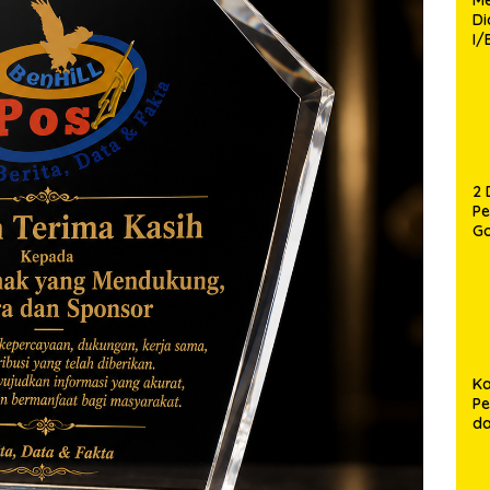
D
I/
TP
Fa
Mo
2 
P
G
P
12
Ca
Ka
Pe
d
P
Pe