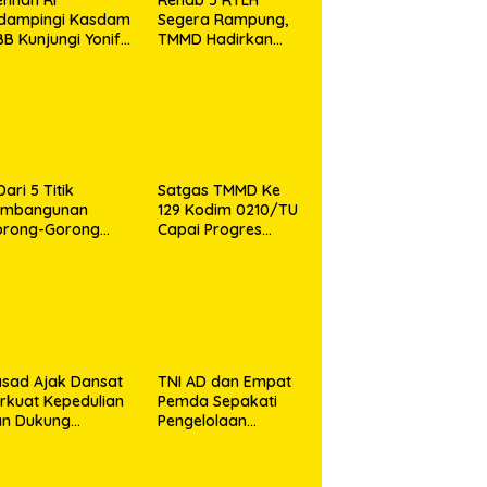
idampingi Kasdam
Segera Rampung,
BB Kunjungi Yonif
TMMD Hadirkan
 902/SPG, Tinjau
Harapan Baru Bagi
silitas dan Beri
Warga Desa
tivasi Prajurit
Sijarango
Dari 5 Titik
Satgas TMMD Ke
embangunan
129 Kodim 0210/TU
orong-Gorong
Capai Progres
rogram TMMD ke
Pembukaan Jalan
9 Kodim 0210/TU
98,11 Persen
pai 100 Persen
sad Ajak Dansat
TNI AD dan Empat
rkuat Kepedulian
Pemda Sepakati
an Dukung
Pengelolaan
rogram
Sampah Berbasis
merintah
Teknologi