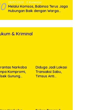
10
08/07/2026
0 Komentar
Melalui Komsos, Babinsa Terus Jaga
Hubungan Baik dengan Warga
Binaan
ukum & Kriminal
rantas Narkoba
Diduga Jadi Lokasi
anpa Kompromi,
Transaksi Sabu,
lsek Gunung
Timsus Anti
alela Amankan
Narkoba Polres
ia Bawa Sabu di
Asahan Amankan
gori Karangsari
Seorang Pria
dengan Barang
Bukti 63,67 Gram
Sabu