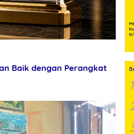
M
K
II
P
Ko
Si
St
gan Baik dengan Perangkat
B
1