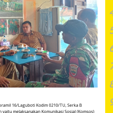
oramil 16/Laguboti Kodim 0210/TU, Serka B
n yaitu melaksanakan Komunikasi Sosial (Komsos)