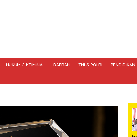
HUKUM & KRIMINAL
DAERAH
TNI & POLRI
PENDIDIKAN
DANG – UNDANG PERS
HAK JAWAB & KOREKSI BERITA
KODE
Me