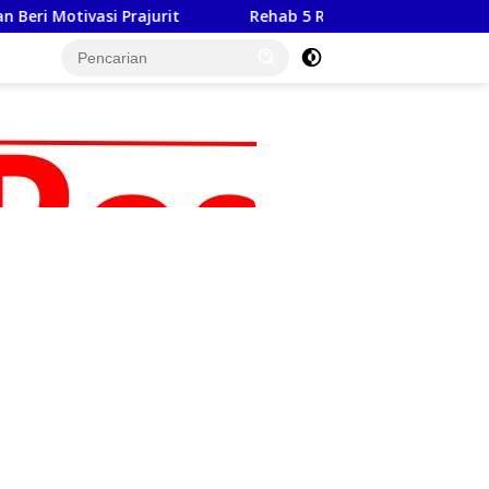
Rehab 5 RTLH Segera Rampung, TMMD Hadirkan Harapan 