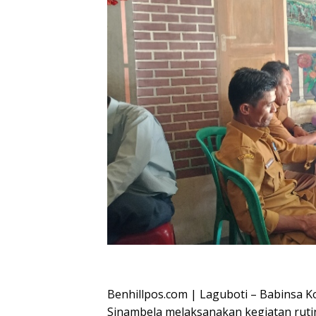
Oplus_16908288
Benhillpos.com | Laguboti – Babinsa K
Sinambela melaksanakan kegiatan ruti