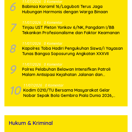
6
11/07/2026
0 Komentar
Babinsa Koramil 16/Laguboti Terus Jaga
Hubungan Harmonis dengan Warga Binaan
7
11/07/2026
0 Komentar
Tinjau UST Pleton Yonkav 6/NK, Pangdam I/BB
Tekankan Profesionalisme dan Faktor Keamanan
8
11/07/2026
0 Komentar
Kapolres Toba Hadiri Pengukuhan Siswa/i Yayasan
Tunas Bangsa Soposurung Angkatan XXXVII
9
11/07/2026
0 Komentar
Polres Pelabuhan Belawan Intensifkan Patroli
Malam Antisipasi Kejahatan Jalanan dan
Gangguan Kamtibmas
10
11/07/2026
0 Komentar
Kodim 0210/TU Bersama Masyarakat Gelar
Nobar Sepak Bola Gembira Piala Dunia 2026,
Spanyol Taklukan Belgia
Hukum & Kriminal