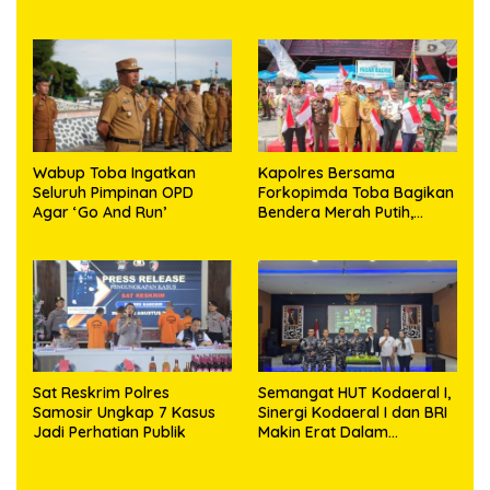
Rakyat
pada Negara
Wabup Toba Ingatkan
Kapolres Bersama
Seluruh Pimpinan OPD
Forkopimda Toba Bagikan
Agar ‘Go And Run’
Bendera Merah Putih,
Wujudkan Semangat
Persatuan dan
Nasionalisme di
Masyarakat
Sat Reskrim Polres
‎Semangat HUT Kodaeral I,
Samosir Ungkap 7 Kasus
Sinergi Kodaeral I dan BRI
Jadi Perhatian Publik
Makin Erat Dalam
Kebersamaan