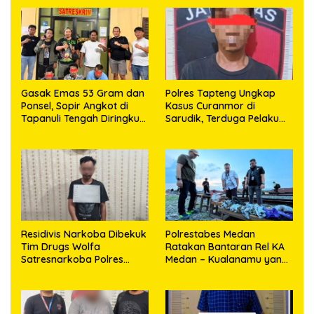
Gasak Emas 53 Gram dan
Polres Tapteng Ungkap
Ponsel, Sopir Angkot di
Kasus Curanmor di
Tapanuli Tengah Diringkus
Sarudik, Terduga Pelaku
Polisi
Berhasil Diamankan
Residivis Narkoba Dibekuk
Polrestabes Medan
Tim Drugs Wolfa
Ratakan Bantaran Rel KA
Satresnarkoba Polres
Medan – Kualanamu yang
Toba di Pinggir Jalan, Polisi
Jadi Sarang Narkoba 3 Kg
Sita 1,28 Gram Sabu
Ganja, Sejumlah Paket
Sabu, Hingga Beragam
Senjata Disita