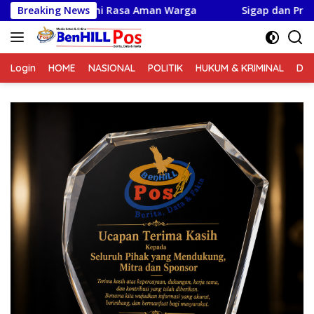
Langsung
Rasa Aman Warga
Breaking News
Sigap dan Profesional, Polsek Gunun
ke
konten
Login
HOME
NASIONAL
POLITIK
HUKUM & KRIMINAL
DA