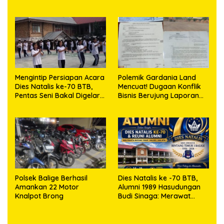
Tegaskan Komitmen
Simalungun Tuntaskan
Patroli Malam Demi Rasa
Olah TKP Penemuan
Aman Warga
Jenazah di Kebun Marihat
Mengintip Persiapan Acara
Polemik Gardania Land
Dies Natalis ke-70 BTB,
Mencuat! Dugaan Konflik
Pentas Seni Bakal Digelar
Bisnis Berujung Laporan
Malam Hari
Polisi, Oknum Krimum
Disorot
Polsek Balige Berhasil
Dies Natalis ke -70 BTB,
Amankan 22 Motor
Alumni 1989 Hasudungan
Knalpot Brong
Budi Sinaga: Merawat
Kenangan Sembari
Berbagi