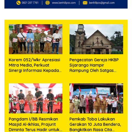
‎Korem 052/Wkr Apresiasi
Pengecatan Gereja HKBP
Mitra Media, Perkuat
Sijarango Hampir
Sinergi Informasi Kepada
Rampung Oleh Satgas
Masyarakat
TMMD ke 129 Kodim
0210/TU
Pangdam I/BB Resmikan
Pemkab Toba Lakukan
Masjid Al-Ikhlas, Prajurit
Gerakan 10 Juta Bendera,
Diminta Terus Hadir untuk
Bangkitkan Rasa Cita