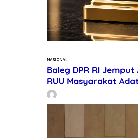
Beranda
NASIONAL
NASIONAL
Baleg DPR RI Jemput 
RUU Masyarakat Adat
Daniel Manurung
09/05/2026