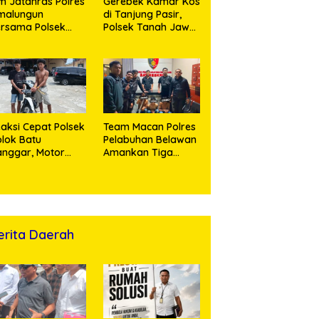
m Jatanras Polres
Gerebek Kamar Kos
malungun
di Tanjung Pasir,
rsama Polsek
Polsek Tanah Jawa
nung Malela Buru
Ringkus Dua
laku Curas
Pengedar Sabu
ngga Provinsi Riau
n Berhasil Bekuk
ersangka
aksi Cepat Polsek
Team Macan Polres
lok Batu
Pelabuhan Belawan
nggar, Motor
Amankan Tiga
rian Ditemukan di
Anggota Geng
bun Sawit, Dua
Motor di Marelan
ersaudara
Pasar 9
ringkus
erita Daerah