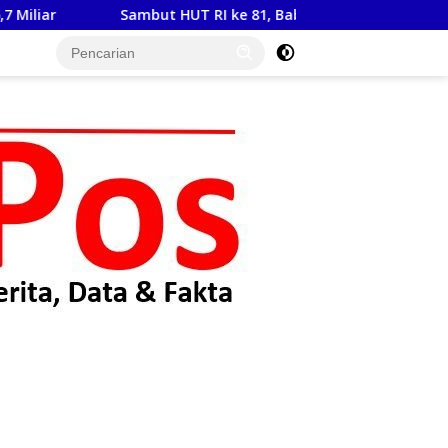
UT RI ke 81, Babinsa Koramil 15/Habinsaran Latih Paskibraka 