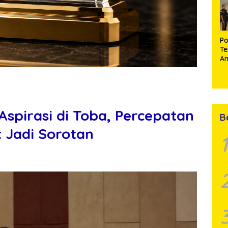
Po
Te
A
Si
XI
Si
K
Aspirasi di Toba, Percepatan
B
 Jadi Sorotan
1