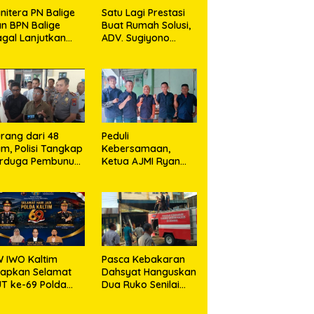
nitera PN Balige
Satu Lagi Prestasi
n BPN Balige
Buat Rumah Solusi,
gal Lanjutkan
ADV. Sugiyono
nstatering di
Konsisten Berdiri di
ibata, Warga
Garis Keadilan
but Objek Salah
kasi
rang dari 48
Peduli
m, Polisi Tangkap
Kebersamaan,
erduga Pembunuh
Ketua AJMI Ryan
. Nurliz, Keluarga
Sinaga Bagikan
ampaikan
Seragam Wartawan
resiasi
Liputan Kodam I/BB
dan Jajaran
 IWO Kaltim
Pasca Kebakaran
capkan Selamat
Dahsyat Hanguskan
T ke-69 Polda
Dua Ruko Senilai
ltim, Soroti
Rp1,5 Miliar,
ntingnya Sinergi
Kapolsek Bandar