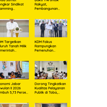
ngkar Sindikat
Rakyat,
camming
Pembangunan
ternasional di
Jembatan Modular
partemen Medan,
di Gunungsitoli
rban Rugi Rp6,7
Masuki Tahap
liar
Pengecoran
Abutmen
DM Targetkan
KDM Fokus
luruh Tanah Milik
Rampungkan
merintah
Pemenuhan
rsertifikat Paling
Layanan Dasar dan
mbat Tiga Tahun
Konektivitas
e Depan
Wilayah pada 2027
konomi Jabar
Dorong Tingkatkan
iwulan II 2026
Kualitas Pelayanan
mbuh 5,73 Persen,
Publik di Toba,
bih Tinggi
Bappelitbangda
bandingkan
Gelar Lomba
sional
Inovasi Perangkat