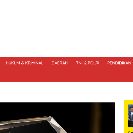
HUKUM & KRIMINAL
DAERAH
TNI & POLRI
PENDIDIKAN
DANG – UNDANG PERS
HAK JAWAB & KOREKSI BERITA
KODE
Po