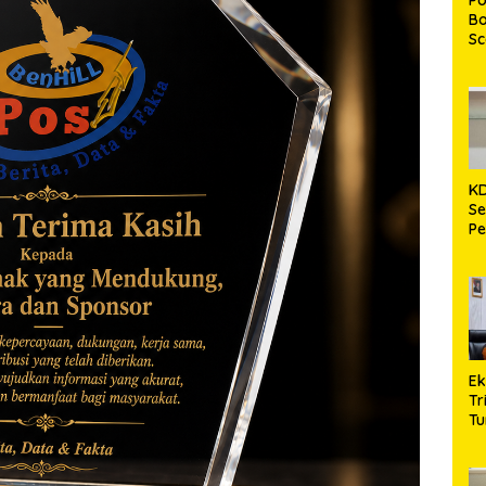
Bo
S
In
A
Ko
Mi
K
Se
Pe
Be
La
k
E
Tr
Tu
Le
Di
Na