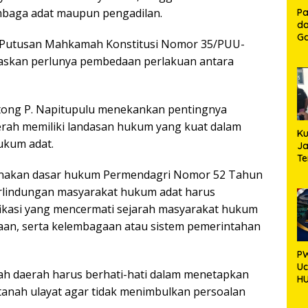
embaga adat maupun pengadilan.
Pa
da
Ga
tas Putusan Mahkamah Konstitusi Nomor 35/PUU-
Ko
gaskan perlunya pembedaan perlakuan antara
Aj
Se
Lo
intong P. Napitupulu menekankan pentingnya
erah memiliki landasan hukum yang kuat dalam
Ku
kum adat.
Ja
T
Hj
unakan dasar hukum Permendagri Nomor 52 Tahun
S
rlindungan masyarakat hukum adat harus
Ap
rifikasi yang mencermati sejarah masyarakat hukum
yaan, serta kelembagaan atau sistem pemerintahan
PW
U
ah daerah harus berhati-hati dalam menetapkan
HU
 tanah ulayat agar tidak menimbulkan persoalan
Ka
Pe