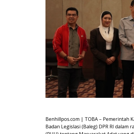
Oplus_16908288
Benhillpos.com | TOBA – Pemerintah 
Badan Legislasi (Baleg) DPR RI dala
(RUU) tentang Masyarakat Adat yang di