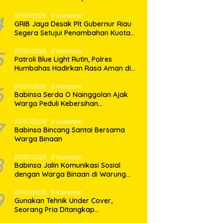
dan Sukses kepada AKBP M. Aldy
Sulaiman atas Amanah Jabatan
4
07/07/2026
0 Komentar
GRIB Jaya Desak Plt Gubernur Riau
Baru
Segera Setujui Penambahan Kuota
SPMB, Ribuan Siswa Terancam Tak
Tertampung
5
07/07/2026
0 Komentar
Patroli Blue Light Rutin, Polres
Humbahas Hadirkan Rasa Aman di
Tengah Masyarakat
6
07/07/2026
0 Komentar
Babinsa Serda O Nainggolan Ajak
Warga Peduli Kebersihan
Lingkungan
7
07/07/2026
0 Komentar
Babinsa Bincang Santai Bersama
Warga Binaan
8
07/07/2026
0 Komentar
Babinsa Jalin Komunikasi Sosial
dengan Warga Binaan di Warung
Kopi
9
07/07/2026
0 Komentar
Gunakan Tehnik Under Cover,
Seorang Pria Ditangkap
Satresnarkoba Polres Binjai Beserta