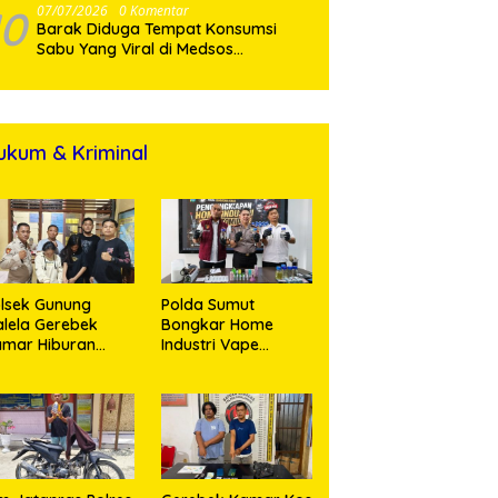
10
07/07/2026
0 Komentar
Barak Diduga Tempat Konsumsi
Sabu Yang Viral di Medsos
Digerebek, Satresnarkoba Polres
Karo Bakar Lokasi
ukum & Kriminal
lsek Gunung
Polda Sumut
lela Gerebek
Bongkar Home
amar Hiburan
Industri Vape
alam, Dua
Mengandung
erempuan
Etomidate, Bahan
nikmat Sabu
Baku Diduga
nangis Saat
Dipasok dari
ringkus
Kamboja