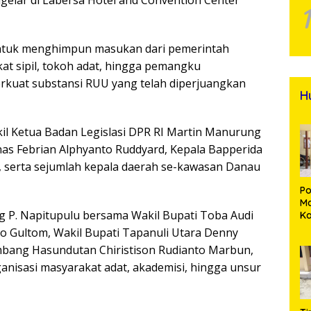
 untuk menghimpun masukan dari pemerintah
kat sipil, tokoh adat, hingga pemangku
rkuat substansi RUU yang telah diperjuangkan
H
il Ketua Badan Legislasi DPR RI Martin Manurung
nas Febrian Alphyanto Ruddyard, Kepala Bapperida
, serta sejumlah kepala daerah se-kawasan Danau
Po
Ma
ng P. Napitupulu bersama Wakil Bupati Toba Audi
K
M
o Gultom, Wakil Bupati Tapanuli Utara Denny
P
bang Hasundutan Chiristison Rudianto Marbun,
Pe
Me
anisasi masyarakat adat, akademisi, hingga unsur
Di