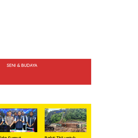
SENI & BUDAYA
 ETIK JURNALIS
lda Sumut
Bakti TNI untuk