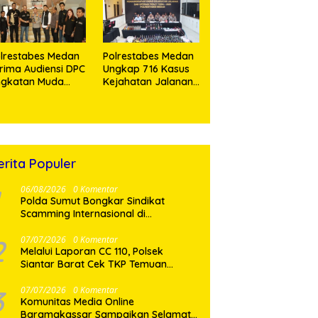
Daerah
lrestabes Medan
Polrestabes Medan
rima Audiensi DPC
Ungkap 716 Kasus
ngkatan Muda
Kejahatan Jalanan
singamangaraja
dan Hasil Operasi
I, Perkuat
Pekat Toba 2026,
nergitas Jaga
906 Tersangka
amtibmas
Diamankan
erita Populer
06/08/2026
0 Komentar
Polda Sumut Bongkar Sindikat
Scamming Internasional di
Apartemen Medan, Korban Rugi
Rp6,7 Miliar
2
07/07/2026
0 Komentar
Melalui Laporan CC 110, Polsek
Siantar Barat Cek TKP Temuan
Mayat di Pasar Horas
3
07/07/2026
0 Komentar
Komunitas Media Online
Baramakassar Sampaikan Selamat