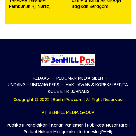
Tangkap Terduga
Ketua AJMI Ryan Sinaga
Pembunuh Hj. Nurliz,
Bagikan Seragam
Keluarga Sampaikan
Wartawan Liputan Kodam
Apresiasi
I/BB dan Jajaran
REDAKSI
PEDOMAN MEDIA SIBER
UNDANG – UNDANG PERS
HAK JAWAB & KOREKSI BERITA
KODE ETIK JURNALIS
Copyright © 2022 | BenhillPos.com | All Right Reserved
PT. BENHILL MEDIA GROUP
Publikasi Pendidikan
|
Koran Parlemen
|
Publikasi Nusantara
|
Perisai Hukum Masyarakat Indonesia (PHMI)