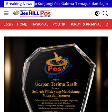
Langsung
Kunjungi Pos Gabma Temajuk dan Sajingan, Perkuat Sinergitas
Breaking News
ke
konten
Login
HOME
NASIONAL
POLITIK
HUKUM & KRIMINAL
DA