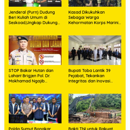
Jenderal (Purn) Dudung
Kasad Dikukuhkan
Beri Kuliah Umum di
Sebagai Warga
Seskoad,Ungkap Dukung
Kehormatan Korps Marinir
Program Strategis
TNI AL
Presiden
STOP Bakar Hutan dan
Bupati Toba Lantik 39
Lahan! Brigjen Pol. Dr.
Pejabat, Tekankan
Mokhamad Ngajib
Integritas dan Inovasi
Tegaskan: Jangan Rusak
Pelayanan
Alam, Jangan Pertaruhkan
Masa Depan!
Polda Sumut Bongkar
Bakti TNI untuk Rakyat,