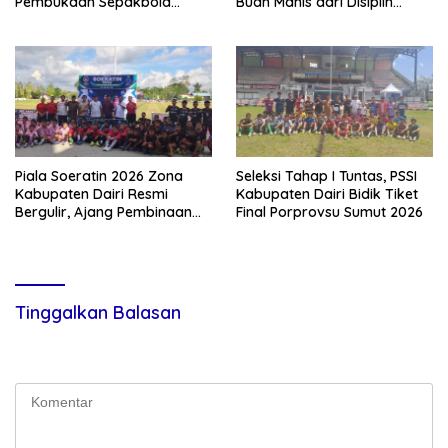
Pembukaan Sepakbola
Buah Manis dari Disiplin
Uspika Cup 2026
Latihan dan Ketangguhan
Mental
Piala Soeratin 2026 Zona
Seleksi Tahap I Tuntas, PSSI
Kabupaten Dairi Resmi
Kabupaten Dairi Bidik Tiket
Bergulir, Ajang Pembinaan
Final Porprovsu Sumut 2026
Pesepak Bola Muda Menuju
Prestasi Tingkat Provinsi
Tinggalkan Balasan
Alamat email Anda tidak akan dipublikasikan.
Ruas yang wajib
ditandai
*