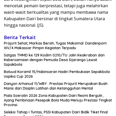
mencetak pemain berprestasi, tetapi juga melahirkan
wasit-wasit berkualitas yang mampu membawa nama
Kabupaten Dairi bersinar di tingkat Sumatera Utara
hingga nasional. (JS).
Berita Terkait
Prajurit Sehat, Markas Bersih, Tugas Maksimal: Dandenpom
XIV/4 Makassar Pimpin Kegiatan Terpadu
Satgas TMMD ke 129 Kodim 0210/TU Jalin Keakraban dan
Kebersamaan dengan Pemuda Desa Sijarango Lewat
Sspakbola
Batuud Koramil 15/Habinsaran Hadiri Pembukaan Sepakbola
Uspika Cup 2026
Danyon Arhanud 11/WBY : Prestasi Prajurit Merupakan Buah
Manis dari Disiplin Latihan dan Ketangguhan Mental
Piala Soeratin 2026 Zona Kabupaten Dairi Resmi Bergulir,
Ajang Pembinaan Pesepak Bola Muda Menuju Prestasi Tingkat
Provinsi
Seleksi Tahap I Tuntas, PSSI Kabupaten Dairi Bidik Tiket Final