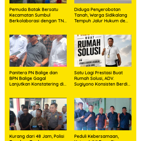
Pemuda Batak Bersatu
Diduga Penyerobotan
Kecamatan Sumbul
Tanah, Warga Sidikalang
Berkolaborasi dengan TNI
Tempuh Jalur Hukum demi
Gelar Pembersihan Massal
Memperjuangkan Hak
Sambut HUT Korem
Kepemilikan
023/KS dan HUT Ke-81
Kemerdekaan RI
Panitera PN Balige dan
Satu Lagi Prestasi Buat
BPN Balige Gagal
Rumah Solusi, ADV.
Lanjutkan Konstatering di
Sugiyono Konsisten Berdiri
Ajibata, Warga Sebut
di Garis Keadilan
Objek Salah Lokasi
Kurang dari 48 Jam, Polisi
Peduli Kebersamaan,