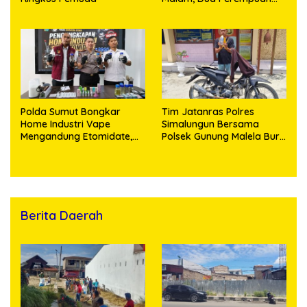
Penikmat Sabu Menangis
Saat Diringkus
Polda Sumut Bongkar
Tim Jatanras Polres
Home Industri Vape
Simalungun Bersama
Mengandung Etomidate,
Polsek Gunung Malela Buru
Bahan Baku Diduga
Pelaku Curas hingga
Dipasok dari Kamboja
Provinsi Riau dan Berhasil
Bekuk Tersangka
Berita Daerah