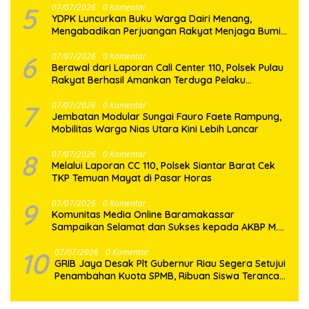
5
07/07/2026
0 Komentar
YDPK Luncurkan Buku Warga Dairi Menang,
Mengabadikan Perjuangan Rakyat Menjaga Bumi
Dairi Melalui Jalur Hukum
6
07/07/2026
0 Komentar
Berawal dari Laporan Call Center 110, Polsek Pulau
Rakyat Berhasil Amankan Terduga Pelaku
Penyalahgunaan Narkotika
7
07/07/2026
0 Komentar
Jembatan Modular Sungai Fauro Faete Rampung,
Mobilitas Warga Nias Utara Kini Lebih Lancar
8
07/07/2026
0 Komentar
Melalui Laporan CC 110, Polsek Siantar Barat Cek
TKP Temuan Mayat di Pasar Horas
9
07/07/2026
0 Komentar
Komunitas Media Online Baramakassar
Sampaikan Selamat dan Sukses kepada AKBP M.
Aldy Sulaiman atas Amanah Jabatan Baru
10
07/07/2026
0 Komentar
GRIB Jaya Desak Plt Gubernur Riau Segera Setujui
Penambahan Kuota SPMB, Ribuan Siswa Terancam
Tak Tertampung