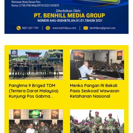
Panglima 9 Briged TDM
Menko Pangan RI Bekali
(Tentera Darat Malaysia)
Pasis Seskoad Wawasan
Kunjungi Pos Gabma
Ketahanan Nasional
Temajuk dan Sajingan,
Perkuat Sinergitas TNI–
TDM