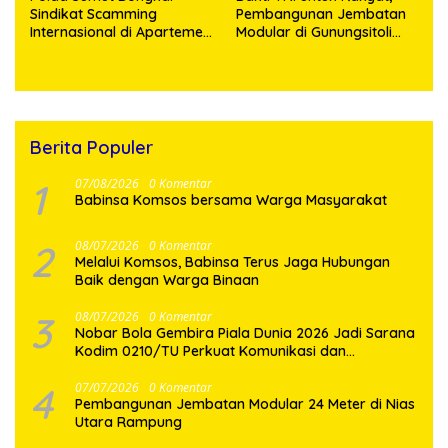
Sindikat Scamming
Pembangunan Jembatan
Internasional di Apartemen
Modular di Gunungsitoli
Medan, Korban Rugi Rp6,7
Masuki Tahap Pengecoran
Miliar
Abutmen
Berita Populer
1
07/08/2026
0 Komentar
Babinsa Komsos bersama Warga Masyarakat
2
08/07/2026
0 Komentar
Melalui Komsos, Babinsa Terus Jaga Hubungan
Baik dengan Warga Binaan
3
08/07/2026
0 Komentar
Nobar Bola Gembira Piala Dunia 2026 Jadi Sarana
Kodim 0210/TU Perkuat Komunikasi dan
Kebersamaan dengan Warga
4
07/07/2026
0 Komentar
Pembangunan Jembatan Modular 24 Meter di Nias
Utara Rampung