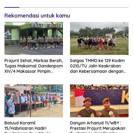
Rekomendasi untuk kamu
Prajurit Sehat, Markas Bersih,
Satgas TMMD ke 129 Kodim
Tugas Maksimal: Dandenpom
0210/TU Jalin Keakraban
XIV/4 Makassar Pimpin
dan Kebersamaan dengan
Kegiatan Terpadu
Pemuda Desa Sijarango
Lewat Sspakbola
Batuud Koramil
Danyon Arhanud 11/WBY :
15/Habinsaran Hadiri
Prestasi Prajurit Merupakan