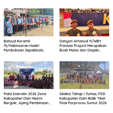
Kegiatan Terpadu
Pemuda Desa Sijarango
Lewat Sspakbola
Batuud Koramil
Danyon Arhanud 11/WBY :
15/Habinsaran Hadiri
Prestasi Prajurit Merupakan
Pembukaan Sepakbola
Buah Manis dari Disiplin
Uspika Cup 2026
Latihan dan Ketangguhan
Mental
Piala Soeratin 2026 Zona
Seleksi Tahap I Tuntas, PSSI
Kabupaten Dairi Resmi
Kabupaten Dairi Bidik Tiket
Bergulir, Ajang Pembinaan
Final Porprovsu Sumut 2026
Pesepak Bola Muda Menuju
Prestasi Tingkat Provinsi