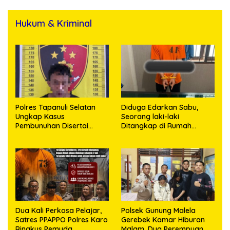
Hukum & Kriminal
Polres Tapanuli Selatan
Diduga Edarkan Sabu,
Ungkap Kasus
Seorang laki-laki
Pembunuhan Disertai
Ditangkap di Rumah
Kekerasan Seksual
Kosong, Polisi Sita
terhadap Anak, Pelaku
Timbangan Digital dan
Ditangkap
Puluhan Plastik Klip
Dua Kali Perkosa Pelajar,
Polsek Gunung Malela
Satres PPAPPO Polres Karo
Gerebek Kamar Hiburan
Ringkus Pemuda
Malam, Dua Perempuan