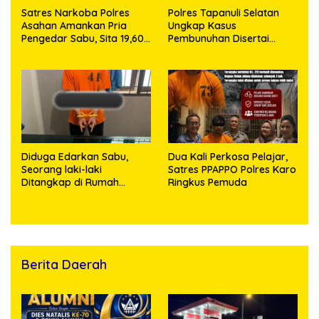
Satres Narkoba Polres
Polres Tapanuli Selatan
Asahan Amankan Pria
Ungkap Kasus
Pengedar Sabu, Sita 19,60
Pembunuhan Disertai
Gram Barang Bukti
Kekerasan Seksual
terhadap Anak, Pelaku
Ditangkap
Diduga Edarkan Sabu,
Dua Kali Perkosa Pelajar,
Seorang laki-laki
Satres PPAPPO Polres Karo
Ditangkap di Rumah
Ringkus Pemuda
Kosong, Polisi Sita
Timbangan Digital dan
Puluhan Plastik Klip
Berita Daerah