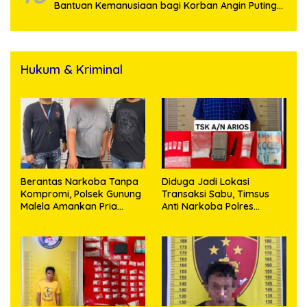
Bantuan Kemanusiaan bagi Korban Angin Puting
Beliung di Pematang Bandar
Hukum & Kriminal
Berantas Narkoba Tanpa
Diduga Jadi Lokasi
Kompromi, Polsek Gunung
Transaksi Sabu, Timsus
Malela Amankan Pria
Anti Narkoba Polres
Bawa Sabu di Nagori
Asahan Amankan Seorang
Karangsari
Pria dengan Barang Bukti
63,67 Gram Sabu