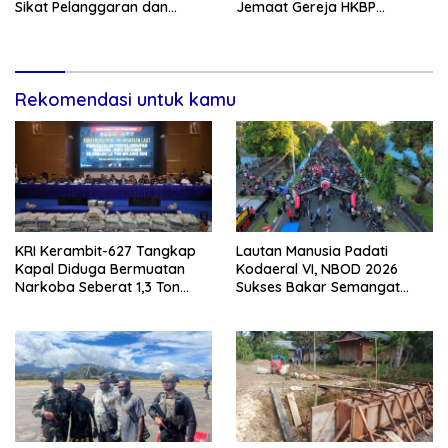
Sikat Pelanggaran dan
Jemaat Gereja HKBP
Amankan Empat Senjata
Sijarango
Tajam
Rekomendasi untuk kamu
KRI Kerambit-627 Tangkap
Lautan Manusia Padati
Kapal Diduga Bermuatan
Kodaeral VI, NBOD 2026
Narkoba Seberat 1,3 Ton
Sukses Bakar Semangat
Dengan Taksiran Senilai 2,6
Patriotisme Warga Makassar
Triliun Rupiah