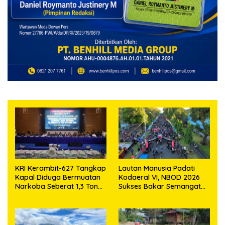
KRI Kerambit-627 Tangkap
Lautan Manusia Padati
Kapal Diduga Bermuatan
Kodaeral VI, NBOD 2026
Narkoba Seberat 1,3 Ton
Sukses Bakar Semangat
Dengan Taksiran Senilai
Patriotisme Warga
2,6 Triliun Rupiah
Makassar