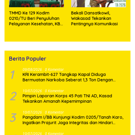
TMMD Ke 129 Kodim
Bekali Dansatkowil,
0210/TU Beri Penyuluhan
Wakasad Tekankan
Pelayanan Kesehatan, KB
Pentingnya Komunikasi
dan Stunting di Desa
Sijarango
Berita Populer
1
09/08/2026
0 Komentar
KRI Kerambit-627 Tangkap Kapal Diduga
Bermuatan Narkoba Seberat 1,3 Ton Dengan
Taksiran Senilai 2,6 Triliun Rupiah
2
10/07/2026
0 Komentar
Pimpin Laporan Korps 45 Pati TNI AD, Kasad
Tekankan Amanah Kepemimpinan
3
10/07/2026
0 Komentar
Pangdam I/BB Kunjungi Kodim 0205/Tanah Karo,
Ingatkan Prajurit Jaga Integritas dan Hindari
Pelanggaran
10/07/2026
0 Komentar