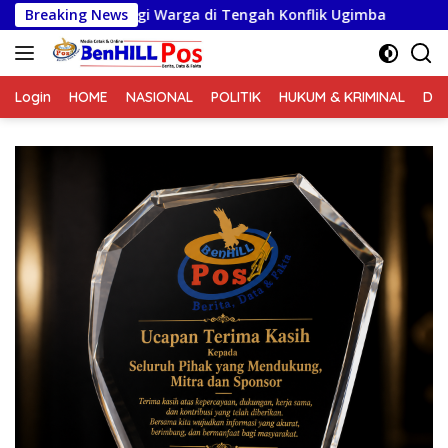
Langsung
rga di Tengah Konflik Ugimba
Breaking News
Satgas Karya Bakti TN
ke
konten
Login
HOME
NASIONAL
POLITIK
HUKUM & KRIMINAL
DA