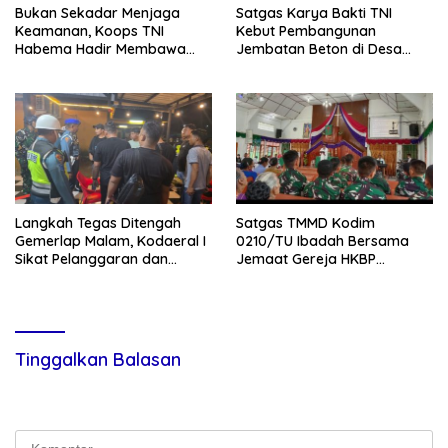
Bukan Sekadar Menjaga
Satgas Karya Bakti TNI
Keamanan, Koops TNI
Kebut Pembangunan
Habema Hadir Membawa
Jembatan Beton di Desa
Harapan bagi Warga di
Mehaga, Perkuat Akses
Tengah Konflik Ugimba
Warga di Nias Selatan
Langkah Tegas Ditengah
Satgas TMMD Kodim
Gemerlap Malam, Kodaeral I
0210/TU Ibadah Bersama
Sikat Pelanggaran dan
Jemaat Gereja HKBP
Amankan Empat Senjata
Sijarango
Tajam
Tinggalkan Balasan
Alamat email Anda tidak akan dipublikasikan.
Ruas yang wajib
ditandai
*