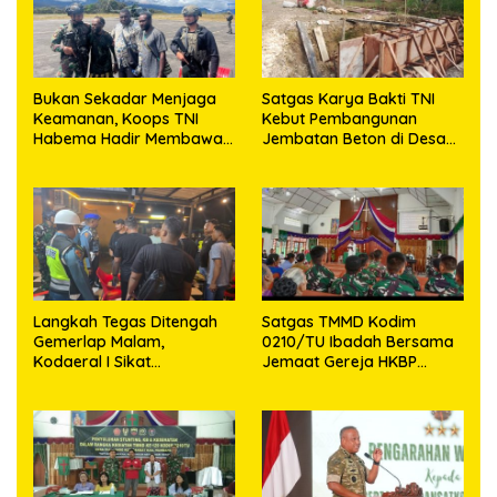
Bukan Sekadar Menjaga
Satgas Karya Bakti TNI
Keamanan, Koops TNI
Kebut Pembangunan
Habema Hadir Membawa
Jembatan Beton di Desa
Harapan bagi Warga di
Mehaga, Perkuat Akses
Tengah Konflik Ugimba
Warga di Nias Selatan
Langkah Tegas Ditengah
Satgas TMMD Kodim
Gemerlap Malam,
0210/TU Ibadah Bersama
Kodaeral I Sikat
Jemaat Gereja HKBP
Pelanggaran dan
Sijarango
Amankan Empat Senjata
Tajam