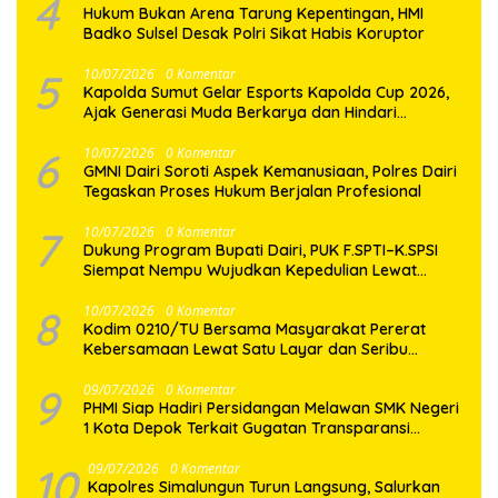
4
Hukum Bukan Arena Tarung Kepentingan, HMI
Badko Sulsel Desak Polri Sikat Habis Koruptor
5
10/07/2026
0 Komentar
Kapolda Sumut Gelar Esports Kapolda Cup 2026,
Ajak Generasi Muda Berkarya dan Hindari
Kenakalan Remaja
6
10/07/2026
0 Komentar
GMNI Dairi Soroti Aspek Kemanusiaan, Polres Dairi
Tegaskan Proses Hukum Berjalan Profesional
7
10/07/2026
0 Komentar
Dukung Program Bupati Dairi, PUK F.SPTI–K.SPSI
Siempat Nempu Wujudkan Kepedulian Lewat
Gotong Royong Perbaikan Jalan Desa
8
10/07/2026
0 Komentar
Kodim 0210/TU Bersama Masyarakat Pererat
Kebersamaan Lewat Satu Layar dan Seribu
Semangat di Keseruan Nobar Piala Dunia 2026
9
09/07/2026
0 Komentar
PHMI Siap Hadiri Persidangan Melawan SMK Negeri
1 Kota Depok Terkait Gugatan Transparansi
Penggunaan Dana BOS Berkisar 6,9 Miliar
10
09/07/2026
0 Komentar
Kapolres Simalungun Turun Langsung, Salurkan