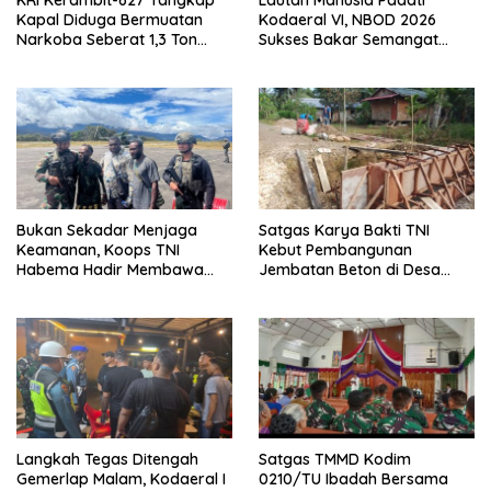
Kapal Diduga Bermuatan
Kodaeral VI, NBOD 2026
Narkoba Seberat 1,3 Ton
Sukses Bakar Semangat
Dengan Taksiran Senilai 2,6
Patriotisme Warga Makassar
Triliun Rupiah
Bukan Sekadar Menjaga
Satgas Karya Bakti TNI
Keamanan, Koops TNI
Kebut Pembangunan
Habema Hadir Membawa
Jembatan Beton di Desa
Harapan bagi Warga di
Mehaga, Perkuat Akses
Tengah Konflik Ugimba
Warga di Nias Selatan
Langkah Tegas Ditengah
Satgas TMMD Kodim
Gemerlap Malam, Kodaeral I
0210/TU Ibadah Bersama