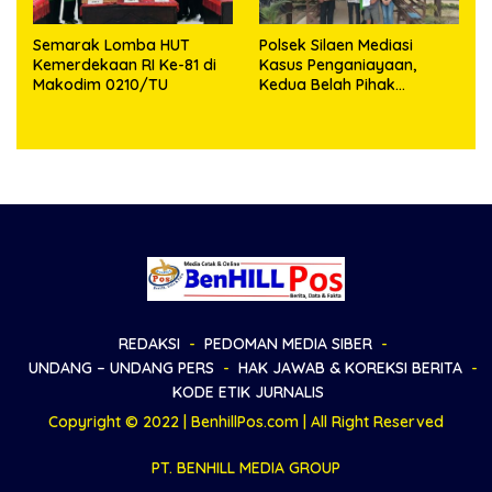
Semarak Lomba HUT
Polsek Silaen Mediasi
Kemerdekaan RI Ke-81 di
Kasus Penganiayaan,
Makodim 0210/TU
Kedua Belah Pihak
Sepakat Damai
REDAKSI
PEDOMAN MEDIA SIBER
UNDANG – UNDANG PERS
HAK JAWAB & KOREKSI BERITA
KODE ETIK JURNALIS
Copyright © 2022 | BenhillPos.com | All Right Reserved
PT. BENHILL MEDIA GROUP