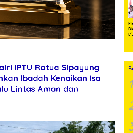
Me
D
I/
TP
Fa
Mo
airi IPTU Rotua Sipayung
B
kan Ibadah Kenaikan Isa
1
lu Lintas Aman dan