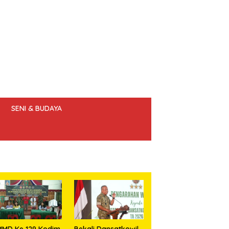
SENI & BUDAYA
 ETIK JURNALIS
MMD Ke 129 Kodim
Bekali Dansatkowil,