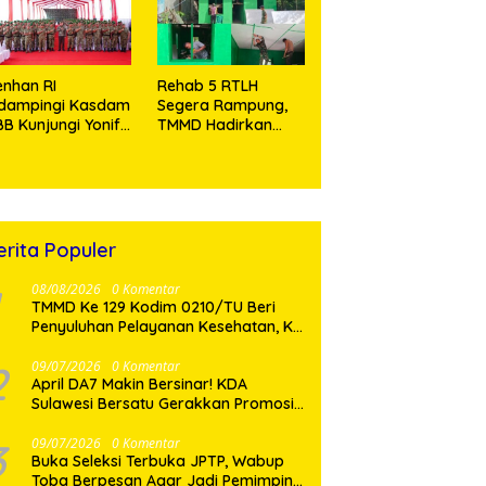
Tramadol
nhan RI
Rehab 5 RTLH
idampingi Kasdam
Segera Rampung,
BB Kunjungi Yonif
TMMD Hadirkan
 902/SPG, Tinjau
Harapan Baru Bagi
silitas dan Beri
Warga Desa
tivasi Prajurit
Sijarango
erita Populer
08/08/2026
0 Komentar
TMMD Ke 129 Kodim 0210/TU Beri
Penyuluhan Pelayanan Kesehatan, KB
dan Stunting di Desa Sijarango
2
09/07/2026
0 Komentar
April DA7 Makin Bersinar! KDA
Sulawesi Bersatu Gerakkan Promosi
Besar-Besaran di Makassar
3
09/07/2026
0 Komentar
Buka Seleksi Terbuka JPTP, Wabup
Toba Berpesan Agar Jadi Pemimpin