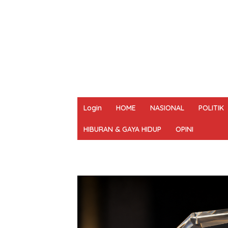
Login
HOME
NASIONAL
POLITIK
HIBURAN & GAYA HIDUP
OPINI
REDAKSI
PEDOMAN MEDIA SIBER
UN