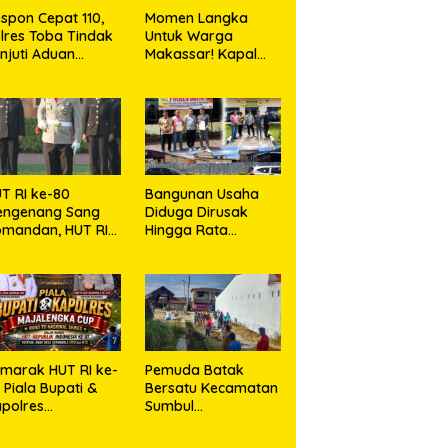
spon Cepat 110,
Momen Langka
lres Toba Tindak
Untuk Warga
njuti Aduan
Makassar! Kapal
asyarakat
Perang Dibuka
Untuk Masyarakat
T RI ke-80
Bangunan Usaha
engenang Sang
Diduga Dirusak
mandan, HUT RI
Hingga Rata
e-81 Menyambut
dengan Tanah,
polresta Kendari
Kuasa Hukum Dike
Kirana Ujung dan
Masro Ujung Resmi
Tempuh Jalur
Hukum
marak HUT RI ke-
Pemuda Batak
, Piala Bupati &
Bersatu Kecamatan
polres
Sumbul
jalengka Cup
Berkolaborasi
026 Kobarkan
dengan TNI Gelar