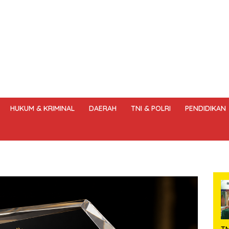
HUKUM & KRIMINAL
DAERAH
TNI & POLRI
PENDIDIKAN
DANG – UNDANG PERS
HAK JAWAB & KOREKSI BERITA
KODE
T