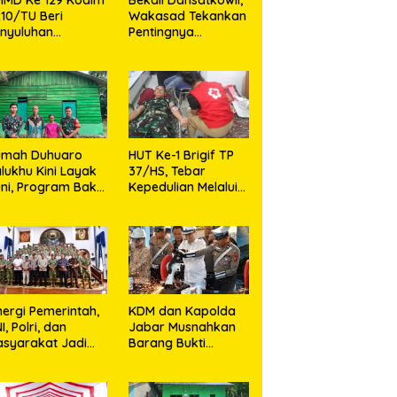
10/TU Beri
Wakasad Tekankan
nyuluhan
Pentingnya
layanan
Komunikasi
sehatan, KB dan
unting di Desa
jarango
umah Duhuaro
HUT Ke-1 Brigif TP
lukhu Kini Layak
37/HS, Tebar
ni, Program Bakti
Kepedulian Melalui
I Hadirkan
Aksi Sosial,Setetes
rapan Baru di
Darah Menjadi
as Utara
Harapan Hidup Bagi
Yang
Membutuhkan
nergi Pemerintah,
KDM dan Kapolda
I, Polri, dan
Jabar Musnahkan
syarakat Jadi
Barang Bukti
nci Ciptakan
Kejahatan,
ndisi Aman dan
Termasuk Knalpot
ndusif
Brong dan