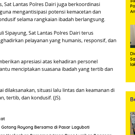
Sa
, Sat Lantas Polres Dairi juga berkoordinasi
Po
guna mengantisipasi potensi kemacetan dan
Am
Pe
ondusif selama rangkaian ibadah berlangsung.
19
Bu
Sipayung, Sat Lantas Polres Dairi terus
adirkan pelayanan yang humanis, responsif, dan
Di
Sa
berikan apresiasi atas kehadiran personel
la
bantu menciptakan suasana ibadah yang tertib dan
R
Po
Ti
da
i dilaksanakan, situasi lalu lintas dan keamanan di
Kl
 tertib, dan kondusif. (JS).
B
kat
Gotong Royong Bersama di Pasar Laguboti