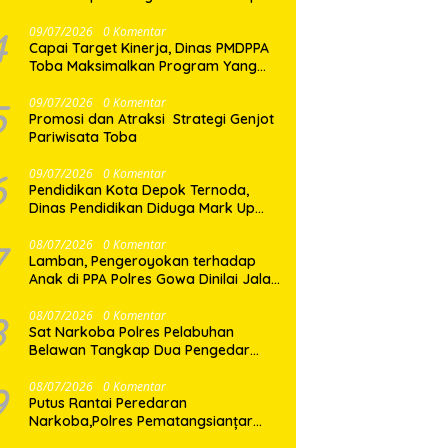
yang Baik
4
09/07/2026
0 Komentar
Capai Target Kinerja, Dinas PMDPPA
Toba Maksimalkan Program Yang
Ditetapkan.
5
09/07/2026
0 Komentar
Promosi dan Atraksi Strategi Genjot
Pariwisata Toba
6
09/07/2026
0 Komentar
Pendidikan Kota Depok Ternoda,
Dinas Pendidikan Diduga Mark Up
Papan Tulis Interaktif SD dan SMP
Sebesar 2,7 Miliar Lebih, PHMI Akan
7
08/07/2026
0 Komentar
Lamban, Pengeroyokan terhadap
Gugat
Anak di PPA Polres Gowa Dinilai Jalan
di Tempat
8
08/07/2026
0 Komentar
Sat Narkoba Polres Pelabuhan
Belawan Tangkap Dua Pengedar
Shabu di Medan Marelan
9
08/07/2026
0 Komentar
Putus Rantai Peredaran
Narkoba,Polres Pematangsianțar
Amankan Pemilik Ekstasi 8 Butir