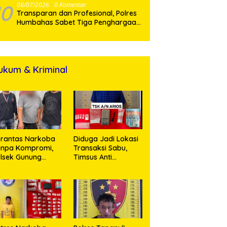
10
08/07/2026
0 Komentar
Transparan dan Profesional, Polres
Humbahas Sabet Tiga Penghargaan
dari KPPN Balige
ukum & Kriminal
rantas Narkoba
Diduga Jadi Lokasi
anpa Kompromi,
Transaksi Sabu,
lsek Gunung
Timsus Anti
alela Amankan
Narkoba Polres
ia Bawa Sabu di
Asahan Amankan
gori Karangsari
Seorang Pria
dengan Barang
Bukti 63,67 Gram
Sabu