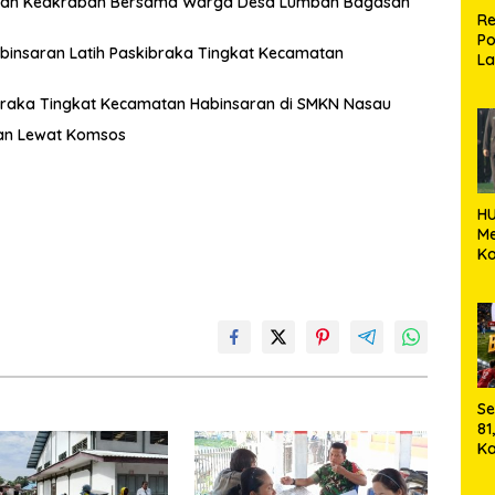
hmi dan Keakraban Bersama Warga Desa Lumban Bagasan
Re
Po
abinsaran Latih Paskibraka Tingkat Kecamatan
La
M
ibraka Tingkat Kecamatan Habinsaran di SMKN Nasau
an Lewat Komsos
HU
M
Ko
k
Ka
Se
81
Ka
Ma
2