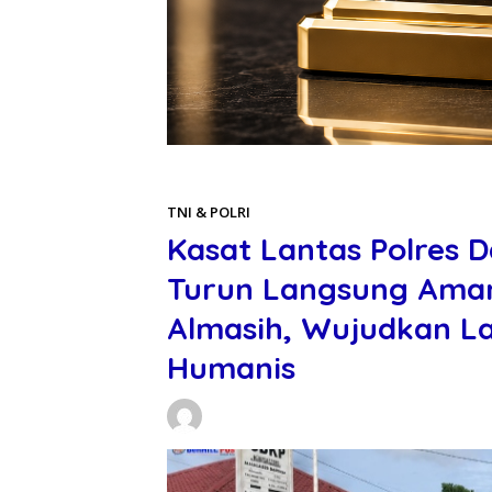
Beranda
TNI & POLRI
TNI & POLRI
Kasat Lantas Polres D
Turun Langsung Aman
Almasih, Wujudkan La
Humanis
Daniel Manurung
15/05/2026