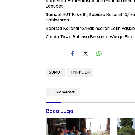
Kapten Inf Hadi Sutrisno Jalin Silahtura
Laguboti
Sambut HUT RI ke 81, Babinsa Koramil 15/H
Habinsaran
Babinsa Koramil 15/Habinsaran Latih Pask
Canda Tawa Babinsa Bersama Warga Bina
SUMUT
TNI-POLRI
Komentar
Baca Juga