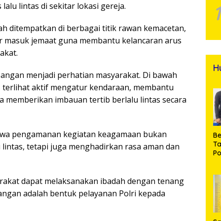
lu lintas di sekitar lokasi gereja.
lah ditempatkan di berbagai titik rawan kemacetan,
ar masuk jemaat guna membantu kelancaran arus
akat.
H
pangan menjadi perhatian masyarakat. Di bawah
 terlihat aktif mengatur kendaraan, membantu
a memberikan imbauan tertib berlalu lintas secara
hwa pengamanan kegiatan keagamaan bukan
Be
T
 lintas, tetapi juga menghadirkan rasa aman dan
Po
M
Pr
Na
arakat dapat melaksanakan ibadah dengan tenang
angan adalah bentuk pelayanan Polri kepada