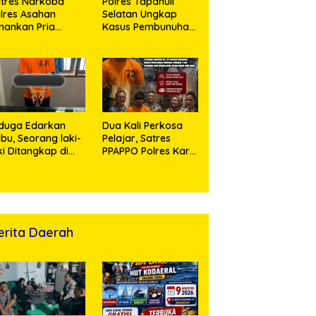
tres Narkoba
Polres Tapanuli
lres Asahan
Selatan Ungkap
ankan Pria
Kasus Pembunuhan
ngedar Sabu, Sita
Disertai Kekerasan
,60 Gram Barang
Seksual terhadap
kti
Anak, Pelaku
Ditangkap
duga Edarkan
Dua Kali Perkosa
bu, Seorang laki-
Pelajar, Satres
ki Ditangkap di
PPAPPO Polres Karo
umah Kosong,
Ringkus Pemuda
lisi Sita
mbangan Digital
n Puluhan Plastik
ip
erita Daerah