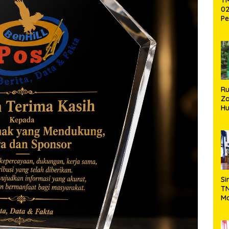
02
Pe
Pe
Ke
St
Si
R
Za
Hu
TN
Ha
Ni
Si
TN
Ma
Ku
Ko
Ko