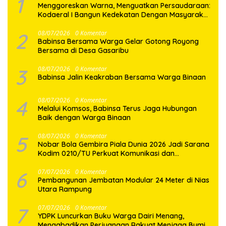
1
‎Menggoreskan Warna, Menguatkan Persaudaraan:
Kodaeral I Bangun Kedekatan Dengan Masyarakat
Pesisir
2
08/07/2026
0 Komentar
Babinsa Bersama Warga Gelar Gotong Royong
Bersama di Desa Gasaribu
3
08/07/2026
0 Komentar
Babinsa Jalin Keakraban Bersama Warga Binaan
4
08/07/2026
0 Komentar
Melalui Komsos, Babinsa Terus Jaga Hubungan
Baik dengan Warga Binaan
5
08/07/2026
0 Komentar
Nobar Bola Gembira Piala Dunia 2026 Jadi Sarana
Kodim 0210/TU Perkuat Komunikasi dan
Kebersamaan dengan Warga
6
07/07/2026
0 Komentar
Pembangunan Jembatan Modular 24 Meter di Nias
Utara Rampung
7
07/07/2026
0 Komentar
YDPK Luncurkan Buku Warga Dairi Menang,
Mengabadikan Perjuangan Rakyat Menjaga Bumi