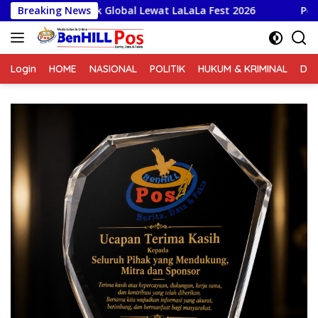
Langsung
Global Lewat LaLaLa Fest 2026
Breaking News
Pemprov Jabar Kawal Pe
ke
konten
Login
HOME
NASIONAL
POLITIK
HUKUM & KRIMINAL
DA