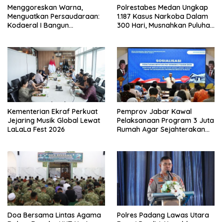
‎Menggoreskan Warna,
Polrestabes Medan Ungkap
Menguatkan Persaudaraan:
1.187 Kasus Narkoba Dalam
Kodaeral I Bangun
300 Hari, Musnahkan Puluhan
Kedekatan Dengan
Kilogram Barang Bukti
Masyarakat Pesisir
Kementerian Ekraf Perkuat
Pemprov Jabar Kawal
Jejaring Musik Global Lewat
Pelaksanaan Program 3 Juta
LaLaLa Fest 2026
Rumah Agar Sejahterakan
Rakyat
Doa Bersama Lintas Agama
Polres Padang Lawas Utara