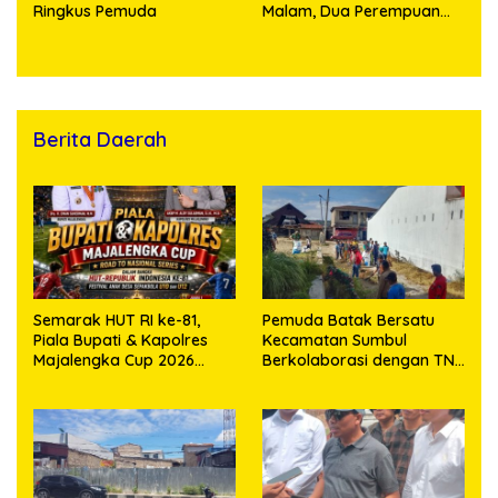
Ringkus Pemuda
Malam, Dua Perempuan
Penikmat Sabu Menangis
Saat Diringkus
Berita Daerah
Semarak HUT RI ke-81,
Pemuda Batak Bersatu
Piala Bupati & Kapolres
Kecamatan Sumbul
Majalengka Cup 2026
Berkolaborasi dengan TNI
Kobarkan Semangat
Gelar Pembersihan Massal
Generasi Muda
Sambut HUT Korem
023/KS dan HUT Ke-81
Kemerdekaan RI