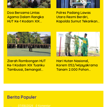
Doa Bersama Lintas
Polres Padang Lawas
Agama Dalam Rangka
Utara Resmi Berdiri,
HUT Ke-1 Kodam XIX
Kapolda Sumut Tekankan
Tuanku Tambusai
Pelayanan Humanis dan
Penambahan Personel
Ziarah Rombongan HUT
Hari Hutan Nasional,
Ke-1 Kodam XIX Tuanku
Korem 052/Wijayakrama
Tambusai, Semangat
Tanam 2.000 Pohon
Juang Pahlawan Jadi
Sebagai “Kado untuk
Teladan Prajurit
Indonesia”
Berita Populer
07/08/2026
0 Komentar