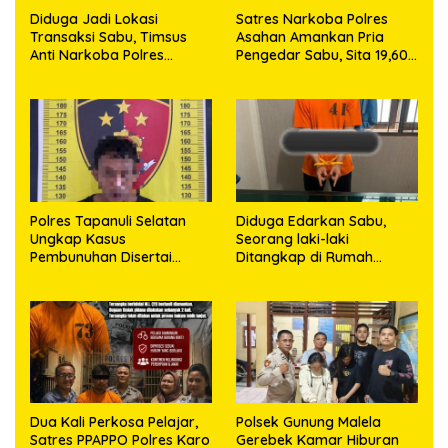
Diduga Jadi Lokasi
Satres Narkoba Polres
Transaksi Sabu, Timsus
Asahan Amankan Pria
Anti Narkoba Polres
Pengedar Sabu, Sita 19,60
Asahan Amankan Seorang
Gram Barang Bukti
Pria dengan Barang Bukti
63,67 Gram Sabu
Polres Tapanuli Selatan
Diduga Edarkan Sabu,
Ungkap Kasus
Seorang laki-laki
Pembunuhan Disertai
Ditangkap di Rumah
Kekerasan Seksual
Kosong, Polisi Sita
terhadap Anak, Pelaku
Timbangan Digital dan
Ditangkap
Puluhan Plastik Klip
Dua Kali Perkosa Pelajar,
Polsek Gunung Malela
Satres PPAPPO Polres Karo
Gerebek Kamar Hiburan