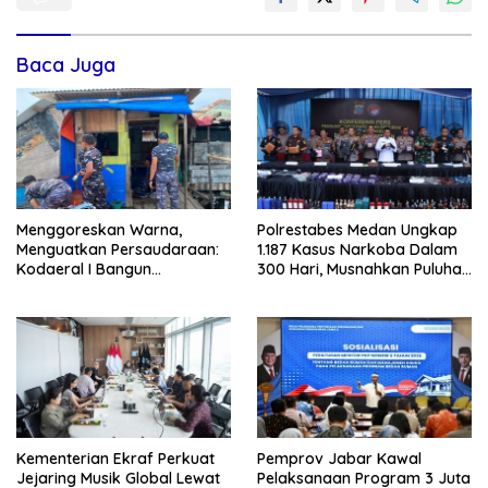
Baca Juga
‎Menggoreskan Warna,
Polrestabes Medan Ungkap
Menguatkan Persaudaraan:
1.187 Kasus Narkoba Dalam
Kodaeral I Bangun
300 Hari, Musnahkan Puluhan
Kedekatan Dengan
Kilogram Barang Bukti
Masyarakat Pesisir
Kementerian Ekraf Perkuat
Pemprov Jabar Kawal
Jejaring Musik Global Lewat
Pelaksanaan Program 3 Juta