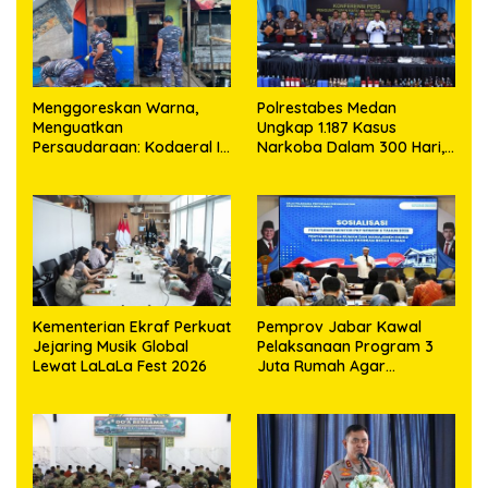
‎Menggoreskan Warna,
Polrestabes Medan
Menguatkan
Ungkap 1.187 Kasus
Persaudaraan: Kodaeral I
Narkoba Dalam 300 Hari,
Bangun Kedekatan
Musnahkan Puluhan
Dengan Masyarakat
Kilogram Barang Bukti
Pesisir
Kementerian Ekraf Perkuat
Pemprov Jabar Kawal
Jejaring Musik Global
Pelaksanaan Program 3
Lewat LaLaLa Fest 2026
Juta Rumah Agar
Sejahterakan Rakyat