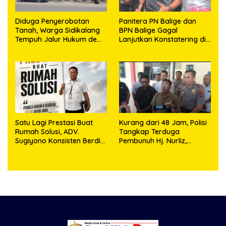
Diduga Penyerobotan
Panitera PN Balige dan
Tanah, Warga Sidikalang
BPN Balige Gagal
Tempuh Jalur Hukum demi
Lanjutkan Konstatering di
Memperjuangkan Hak
Ajibata, Warga Sebut
Kepemilikan
Objek Salah Lokasi
Satu Lagi Prestasi Buat
Kurang dari 48 Jam, Polisi
Rumah Solusi, ADV.
Tangkap Terduga
Sugiyono Konsisten Berdiri
Pembunuh Hj. Nurliz,
di Garis Keadilan
Keluarga Sampaikan
Apresiasi