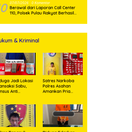
Jalur Hukum
10
07/07/2026
0 Komentar
Berawal dari Laporan Call Center
110, Polsek Pulau Rakyat Berhasil
Amankan Terduga Pelaku
Penyalahgunaan Narkotika
ukum & Kriminal
duga Jadi Lokasi
Satres Narkoba
ansaksi Sabu,
Polres Asahan
msus Anti
Amankan Pria
rkoba Polres
Pengedar Sabu, Sita
sahan Amankan
19,60 Gram Barang
orang Pria
Bukti
engan Barang
kti 63,67 Gram
abu