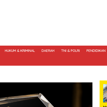
HUKUM & KRIMINAL
DAERAH
TNI & POLRI
PENDIDIKAN
DANG – UNDANG PERS
HAK JAWAB & KOREKSI BERITA
KODE
‎M