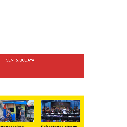
SENI & BUDAYA
 ETIK JURNALIS
enggoreskan
Polrestabes Medan