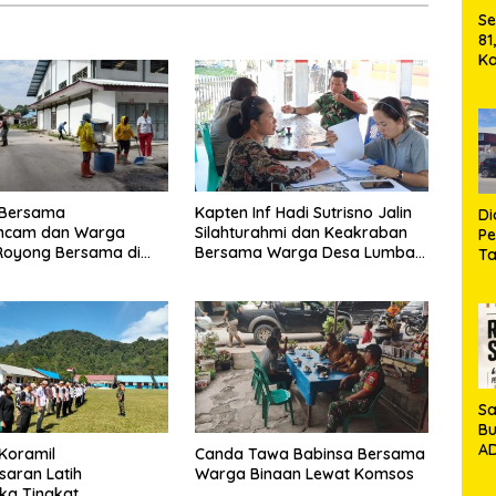
Se
81
Ka
Ma
2
Se
M
 Bersama
Kapten Inf Hadi Sutrisno Jalin
D
mcam dan Warga
Silahturahmi dan Keakraban
P
Royong Bersama di
Bersama Warga Desa Lumban
T
aguboti
Bagasan Laguboti
Si
Ja
M
Ha
Sa
Bu
AD
Koramil
Canda Tawa Babinsa Bersama
Ko
saran Latih
Warga Binaan Lewat Komsos
Ga
ka Tingkat