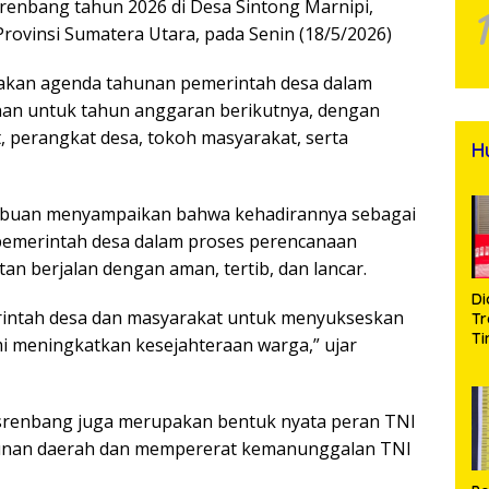
enbang tahun 2026 di Desa Sintong Marnipi,
ovinsi Sumatera Utara, pada Senin (18/5/2026)
akan agenda tahunan pemerintah desa dalam
n untuk tahun anggaran berikutnya, dengan
 perangkat desa, tokoh masyarakat, serta
H
ribuan menyampaikan bahwa kehadirannya sebagai
emerintah desa dalam proses perencanaan
 berjalan dengan aman, tertib, dan lancar.
Di
rintah desa dan masyarakat untuk menyukseskan
Tr
Ti
 meningkatkan kesejahteraan warga,” ujar
Na
A
Se
d
srenbang juga merupakan bentuk nyata peran TNI
Bu
nan daerah dan mempererat kemanunggalan TNI
S