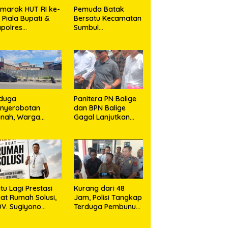
marak HUT RI ke-
Pemuda Batak
, Piala Bupati &
Bersatu Kecamatan
polres
Sumbul
jalengka Cup
Berkolaborasi
026 Kobarkan
dengan TNI Gelar
mangat Generasi
Pembersihan
uda
Massal Sambut HUT
Korem 023/KS dan
HUT Ke-81
Kemerdekaan RI
iduga
Panitera PN Balige
enyerobotan
dan BPN Balige
anah, Warga
Gagal Lanjutkan
dikalang Tempuh
Konstatering di
lur Hukum demi
Ajibata, Warga
emperjuangkan
Sebut Objek Salah
k Kepemilikan
Lokasi
tu Lagi Prestasi
Kurang dari 48
at Rumah Solusi,
Jam, Polisi Tangkap
V. Sugiyono
Terduga Pembunuh
nsisten Berdiri di
Hj. Nurliz, Keluarga
ris Keadilan
Sampaikan