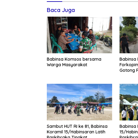
Baca Juga
Babinsa Komsos bersama
Babinsa
Warga Masyarakat
Forkopi
Gotong 
Pasar L
Sambut HUT RI ke 81, Babinsa
Babinsa 
Koramil 15/Habinsaran Latih
15/Habin
Paskibraka Tingkat
Paskibra