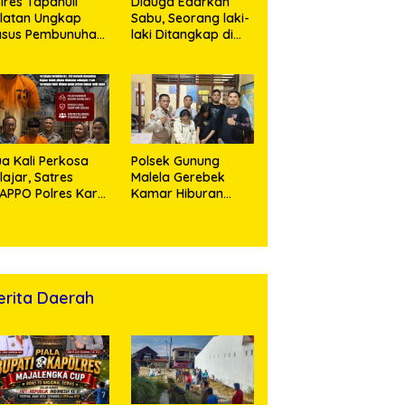
lres Tapanuli
Diduga Edarkan
latan Ungkap
Sabu, Seorang laki-
asus Pembunuhan
laki Ditangkap di
sertai Kekerasan
Rumah Kosong,
ksual terhadap
Polisi Sita
ak, Pelaku
Timbangan Digital
tangkap
dan Puluhan Plastik
Klip
a Kali Perkosa
Polsek Gunung
lajar, Satres
Malela Gerebek
APPO Polres Karo
Kamar Hiburan
ingkus Pemuda
Malam, Dua
Perempuan
Penikmat Sabu
Menangis Saat
Diringkus
erita Daerah