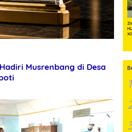
Z
H
XI
Ta
S
Pa
Te
Hadiri Musrenbang di Desa
B
boti
1