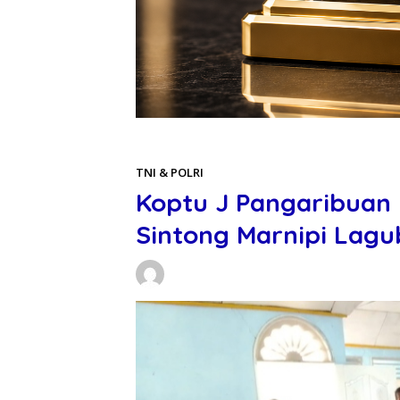
Beranda
TNI & POLRI
TNI & POLRI
Koptu J Pangaribuan 
Sintong Marnipi Lagu
Daniel Manurung
18/05/2026