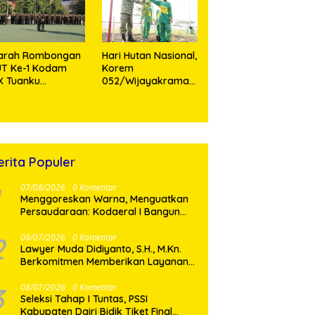
Personel
iarah Rombongan
Hari Hutan Nasional,
UT Ke-1 Kodam
Korem
X Tuanku
052/Wijayakrama
mbusai,
Tanam 2.000 Pohon
emangat Juang
Sebagai “Kado
hlawan Jadi
untuk Indonesia”
ladan Prajurit
erita Populer
07/08/2026
0 Komentar
‎Menggoreskan Warna, Menguatkan
Persaudaraan: Kodaeral I Bangun
Kedekatan Dengan Masyarakat
Pesisir
2
08/07/2026
0 Komentar
Lawyer Muda Didiyanto, S.H., M.Kn.
Berkomitmen Memberikan Layanan
Hukum Profesional dan Berorientasi
Pada Keadilan
3
08/07/2026
0 Komentar
Seleksi Tahap I Tuntas, PSSI
Kabupaten Dairi Bidik Tiket Final