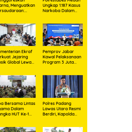
arna, Menguatkan
Ungkap 1.187 Kasus
rsaudaraan:
Narkoba Dalam
daeral I Bangun
300 Hari,
edekatan Dengan
Musnahkan Puluhan
syarakat Pesisir
Kilogram Barang
Bukti
menterian Ekraf
Pemprov Jabar
rkuat Jejaring
Kawal Pelaksanaan
sik Global Lewat
Program 3 Juta
LaLa Fest 2026
Rumah Agar
Sejahterakan
Rakyat
a Bersama Lintas
Polres Padang
gama Dalam
Lawas Utara Resmi
ngka HUT Ke-1
Berdiri, Kapolda
odam XIX Tuanku
Sumut Tekankan
ambusai
Pelayanan Humanis
dan Penambahan