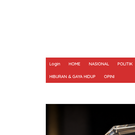
Login
HOME
NASIONAL
POLITIK
HIBURAN & GAYA HIDUP
OPINI
REDAKSI
PEDOMAN MEDIA SIBER
UN