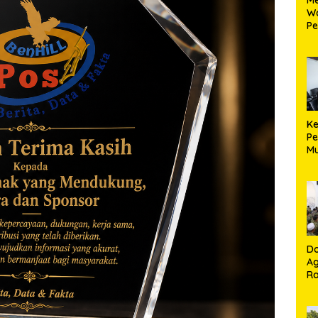
W
Pe
Ko
K
Ma
Ke
Pe
Mu
La
Do
A
Ra
K
T