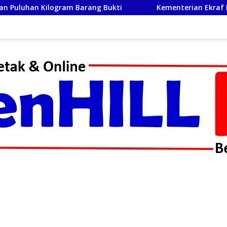
ukti
Kementerian Ekraf Perkuat Jejaring Musik Global L