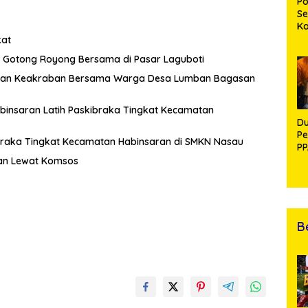
Po
Se
K
Di
kat
Se
Gotong Royong Bersama di Pasar Laguboti
An
Di
hmi dan Keakraban Bersama Warga Desa Lumban Bagasan
abinsaran Latih Paskibraka Tingkat Kecamatan
Du
Pe
ibraka Tingkat Kecamatan Habinsaran di SMKN Nasau
PP
R
an Lewat Komsos
B