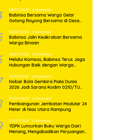
Porprovsu Sumut 2026
4
08/07/2026
0 Komentar
Babinsa Bersama Warga Gelar
Gotong Royong Bersama di Desa
Gasaribu
5
08/07/2026
0 Komentar
Babinsa Jalin Keakraban Bersama
Warga Binaan
6
08/07/2026
0 Komentar
Melalui Komsos, Babinsa Terus Jaga
Hubungan Baik dengan Warga
Binaan
7
08/07/2026
0 Komentar
Nobar Bola Gembira Piala Dunia
2026 Jadi Sarana Kodim 0210/TU
Perkuat Komunikasi dan
Kebersamaan dengan Warga
8
07/07/2026
0 Komentar
Pembangunan Jembatan Modular 24
Meter di Nias Utara Rampung
9
07/07/2026
0 Komentar
YDPK Luncurkan Buku Warga Dairi
Menang, Mengabadikan Perjuangan
Rakyat Menjaga Bumi Dairi Melalui