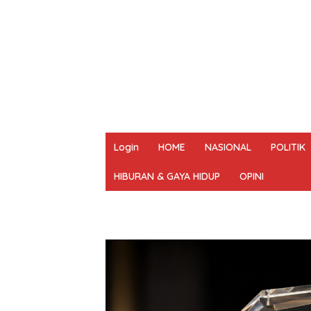
Login
HOME
NASIONAL
POLITIK
HIBURAN & GAYA HIDUP
OPINI
REDAKSI
PEDOMAN MEDIA SIBER
UN