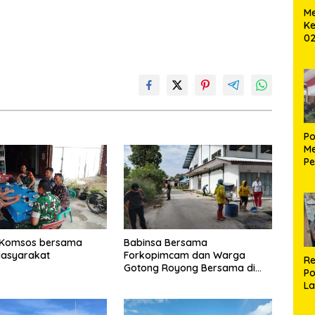
Me
Ke
02
B
Po
Me
Pe
Ke
S
 Komsos bersama
Babinsa Bersama
asyarakat
Forkopimcam dan Warga
Re
Gotong Royong Bersama di
Po
Pasar Laguboti
La
M