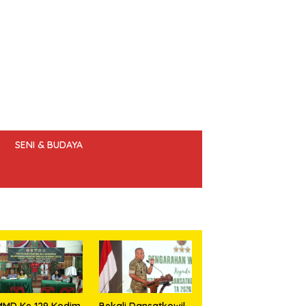
SENI & BUDAYA
 ETIK JURNALIS
MMD Ke 129 Kodim
Bekali Dansatkowil,