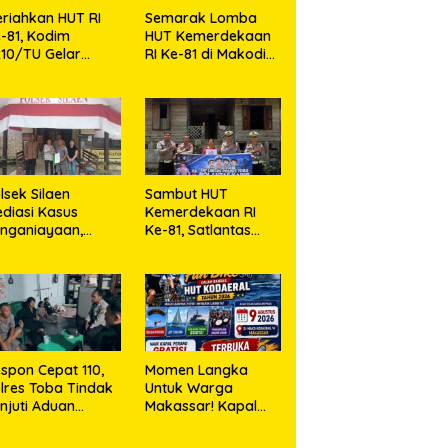
riahkan HUT RI
Semarak Lomba
-81, Kodim
HUT Kemerdekaan
10/TU Gelar
RI Ke-81 di Makodim
erbagai Lomba
0210/TU
lsek Silaen
Sambut HUT
diasi Kasus
Kemerdekaan RI
nganiayaan,
Ke-81, Satlantas
dua Belah Pihak
Polres Toba Bagi
epakat Damai
Sembako Kepada
Warga Kurang
Mampu
spon Cepat 110,
Momen Langka
lres Toba Tindak
Untuk Warga
njuti Aduan
Makassar! Kapal
asyarakat
Perang Dibuka
Untuk Masyarakat