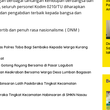
ngah berbagai tantangan kehidupan berbangsa dan
Sa
Po
a, seluruh personel Kodim 0210/TU diharapkan
Am
as dan pengabdian terbaik kepada bangsa dan
Pe
19
Bu
rtib dan penuh rasa nasionalisme. ( DNM )
Di
tas Polres Toba Bagi Sembako Kepada Warga Kurang
Sa
la
R
kat
Po
Gotong Royong Bersama di Pasar Laguboti
Ti
da
hmi dan Keakraban Bersama Warga Desa Lumban Bagasan
Kl
B
abinsaran Latih Paskibraka Tingkat Kecamatan
ibraka Tingkat Kecamatan Habinsaran di SMKN Nasau