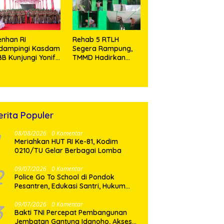
Tramadol
nhan RI
Rehab 5 RTLH
idampingi Kasdam
Segera Rampung,
BB Kunjungi Yonif
TMMD Hadirkan
 902/SPG, Tinjau
Harapan Baru Bagi
silitas dan Beri
Warga Desa
tivasi Prajurit
Sijarango
erita Populer
08/08/2026
0 Komentar
Meriahkan HUT RI Ke-81, Kodim
0210/TU Gelar Berbagai Lomba
2
09/07/2026
0 Komentar
Police Go To School di Pondok
Pesantren, Edukasi Santri, Hukum
dan Pembentukan Karakter Generasi
Muda
3
09/07/2026
0 Komentar
Bakti TNI Percepat Pembangunan
Jembatan Gantung Idanoho, Akses