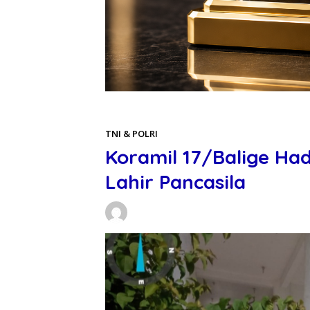
Beranda
TNI & POLRI
TNI & POLRI
Koramil 17/Balige Had
Lahir Pancasila
Daniel Manurung
01/06/2026