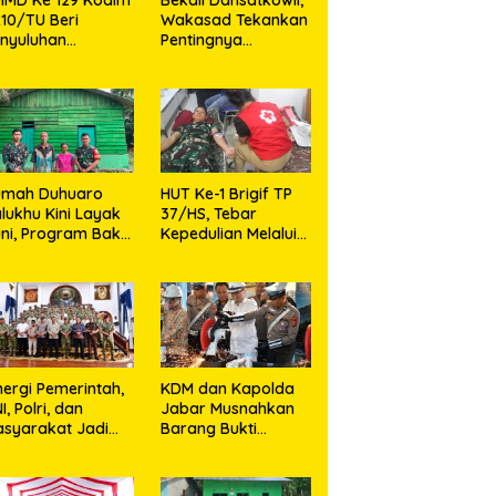
10/TU Beri
Wakasad Tekankan
nyuluhan
Pentingnya
layanan
Komunikasi
sehatan, KB dan
unting di Desa
jarango
umah Duhuaro
HUT Ke-1 Brigif TP
lukhu Kini Layak
37/HS, Tebar
ni, Program Bakti
Kepedulian Melalui
I Hadirkan
Aksi Sosial,Setetes
rapan Baru di
Darah Menjadi
as Utara
Harapan Hidup Bagi
Yang
Membutuhkan
nergi Pemerintah,
KDM dan Kapolda
I, Polri, dan
Jabar Musnahkan
syarakat Jadi
Barang Bukti
nci Ciptakan
Kejahatan,
ndisi Aman dan
Termasuk Knalpot
ndusif
Brong dan