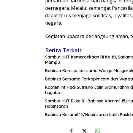
persatuan dan kesatuan bangsa di te
bernegara. Melalui semangat Pancasil
dapat terus menjaga soliditas, loyalit
negara.
Kegiatan upacara berlangsung aman, te
Berita Terkait
Sambut HUT Kemerdekaan RI Ke-81, Satlan
Mampu
Babinsa Komsos bersama Warga Masyara
Babinsa Bersama Forkopimcam dan Warga 
Kapten Inf Hadi Sutrisno Jalin Silahtura
Laguboti
Sambut HUT RI ke 81, Babinsa Koramil 15/H
Habinsaran
Babinsa Koramil 15/Habinsaran Latih Pask