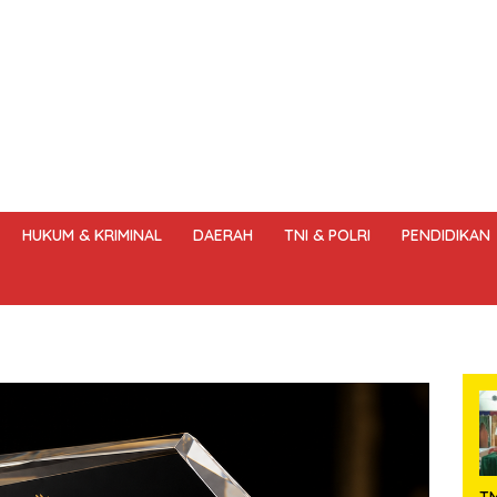
HUKUM & KRIMINAL
DAERAH
TNI & POLRI
PENDIDIKAN
DANG – UNDANG PERS
HAK JAWAB & KOREKSI BERITA
KODE
T