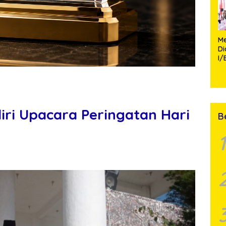
Me
D
I/
TP
Fa
Mo
iri Upacara Peringatan Hari
B
1