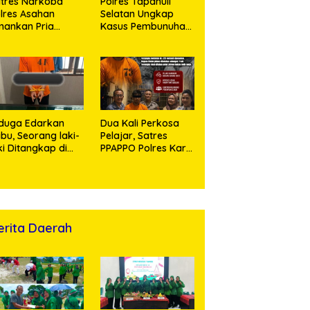
tres Narkoba
Polres Tapanuli
lres Asahan
Selatan Ungkap
ankan Pria
Kasus Pembunuhan
ngedar Sabu, Sita
Disertai Kekerasan
,60 Gram Barang
Seksual terhadap
kti
Anak, Pelaku
Ditangkap
duga Edarkan
Dua Kali Perkosa
bu, Seorang laki-
Pelajar, Satres
ki Ditangkap di
PPAPPO Polres Karo
umah Kosong,
Ringkus Pemuda
lisi Sita
mbangan Digital
n Puluhan Plastik
ip
erita Daerah