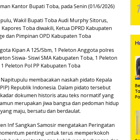
aman Kantor Bupati Toba, pada Senin (01/6/2026)
upulu, Wakil Bupati Toba Audi Murphy Sitorus,
 Kapores Toba diwakili, Ketua DPRD Kabupaten
alige dan Pimpinan OPD Kabupaten Toba
H
nggota Kipan A 125/Sbm, 1 Peleton Anggota polres
eton Siswa- Siswi SMA Kabupaten Toba, 1 Peleton
 1 Peleton Pol PP Kabupaten Toba
i Napitupulu membacakan naskah pidato Kepala
Be
PIP) Republik Indonesia. Dalam pidato tersebut
T
kadar dokumen historis atau teks normatif yang
Po
M
namun merupakan jiwa bangsa dan pedoman hidup
Pr
ang maju, bersatu dan berdaulat.
Na
pten Inf Sangkan Samosir mengatakan Peringatan
di momentum penting untuk terus memperkokoh