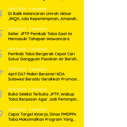
Dua Desa di Nias Selatan Segera
Pulih
4
09/07/2026
0 Komentar
Di Balik Kelancaran Umrah Akbar
JMQH, Ada Kepemimpinan, Amanah,
dan Pelayanan Sepenuh Hati
5
09/07/2026
0 Komentar
Selter JPTP Pemkab Toba Saat Ini
Memasuki Tahapan Wawancara
6
09/07/2026
0 Komentar
Pemkab Toba Bergerak Cepat Cari
Solusi Gangguan Pasokan Air Bersih
di Balige
7
09/07/2026
0 Komentar
April DA7 Makin Bersinar! KDA
Sulawesi Bersatu Gerakkan Promosi
Besar-Besaran di Makassar
8
09/07/2026
0 Komentar
Buka Seleksi Terbuka JPTP, Wabup
Toba Berpesan Agar Jadi Pemimpin
yang Baik
9
09/07/2026
0 Komentar
Capai Target Kinerja, Dinas PMDPPA
Toba Maksimalkan Program Yang
Ditetapkan.