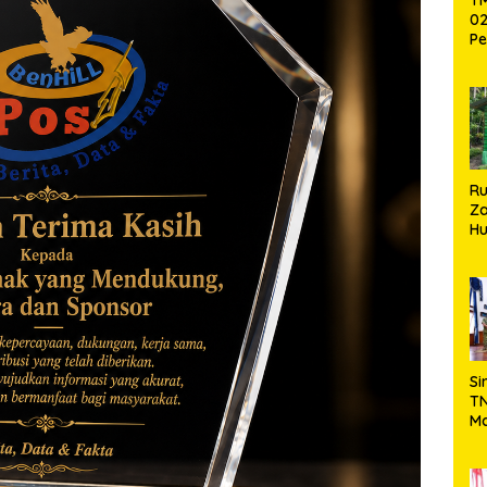
02
Pe
Pe
Ke
St
Si
R
Za
Hu
TN
Ha
Ni
Si
TN
Ma
Ku
Ko
Ko