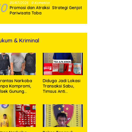
10
09/07/2026
0 Komentar
Promosi dan Atraksi Strategi Genjot
Pariwisata Toba
ukum & Kriminal
rantas Narkoba
Diduga Jadi Lokasi
anpa Kompromi,
Transaksi Sabu,
lsek Gunung
Timsus Anti
alela Amankan
Narkoba Polres
ia Bawa Sabu di
Asahan Amankan
gori Karangsari
Seorang Pria
dengan Barang
Bukti 63,67 Gram
Sabu