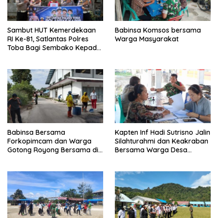
Sambut HUT Kemerdekaan
Babinsa Komsos bersama
RI Ke-81, Satlantas Polres
Warga Masyarakat
Toba Bagi Sembako Kepada
Warga Kurang Mampu
Babinsa Bersama
Kapten Inf Hadi Sutrisno Jalin
Forkopimcam dan Warga
Silahturahmi dan Keakraban
Gotong Royong Bersama di
Bersama Warga Desa
Pasar Laguboti
Lumban Bagasan Laguboti