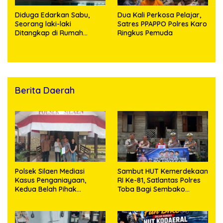
Diduga Edarkan Sabu,
Dua Kali Perkosa Pelajar,
Seorang laki-laki
Satres PPAPPO Polres Karo
Ditangkap di Rumah
Ringkus Pemuda
Kosong, Polisi Sita
Timbangan Digital dan
Puluhan Plastik Klip
Berita Daerah
Polsek Silaen Mediasi
Sambut HUT Kemerdekaan
Kasus Penganiayaan,
RI Ke-81, Satlantas Polres
Kedua Belah Pihak
Toba Bagi Sembako
Sepakat Damai
Kepada Warga Kurang
Mampu