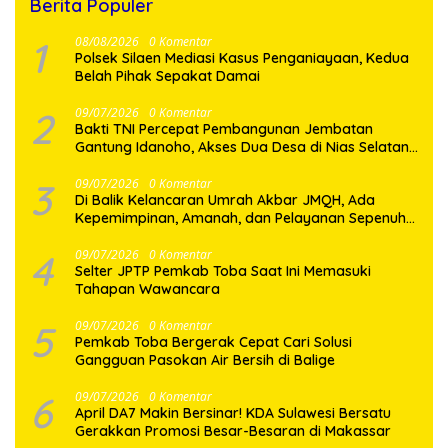
Berita Populer
1
08/08/2026
0 Komentar
Polsek Silaen Mediasi Kasus Penganiayaan, Kedua
Belah Pihak Sepakat Damai
2
09/07/2026
0 Komentar
Bakti TNI Percepat Pembangunan Jembatan
Gantung Idanoho, Akses Dua Desa di Nias Selatan
Segera Pulih
3
09/07/2026
0 Komentar
Di Balik Kelancaran Umrah Akbar JMQH, Ada
Kepemimpinan, Amanah, dan Pelayanan Sepenuh
Hati
4
09/07/2026
0 Komentar
Selter JPTP Pemkab Toba Saat Ini Memasuki
Tahapan Wawancara
5
09/07/2026
0 Komentar
Pemkab Toba Bergerak Cepat Cari Solusi
Gangguan Pasokan Air Bersih di Balige
6
09/07/2026
0 Komentar
April DA7 Makin Bersinar! KDA Sulawesi Bersatu
Gerakkan Promosi Besar-Besaran di Makassar