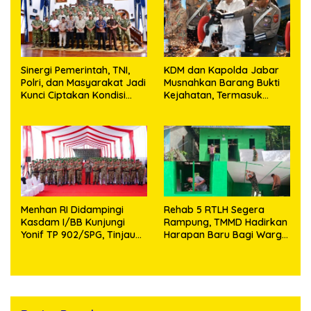
Sinergi Pemerintah, TNI,
KDM dan Kapolda Jabar
Polri, dan Masyarakat Jadi
Musnahkan Barang Bukti
Kunci Ciptakan Kondisi
Kejahatan, Termasuk
Aman dan Kondusif
Knalpot Brong dan
Tramadol
Menhan RI Didampingi
Rehab 5 RTLH Segera
Kasdam I/BB Kunjungi
Rampung, TMMD Hadirkan
Yonif TP 902/SPG, Tinjau
Harapan Baru Bagi Warga
Fasilitas dan Beri Motivasi
Desa Sijarango
Prajurit