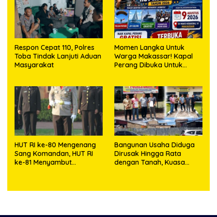
Respon Cepat 110, Polres
Momen Langka Untuk
Toba Tindak Lanjuti Aduan
Warga Makassar! Kapal
Masyarakat
Perang Dibuka Untuk
Masyarakat
HUT RI ke-80 Mengenang
Bangunan Usaha Diduga
Sang Komandan, HUT RI
Dirusak Hingga Rata
ke-81 Menyambut
dengan Tanah, Kuasa
Kapolresta Kendari
Hukum Dike Kirana Ujung
dan Masro Ujung Resmi
Tempuh Jalur Hukum