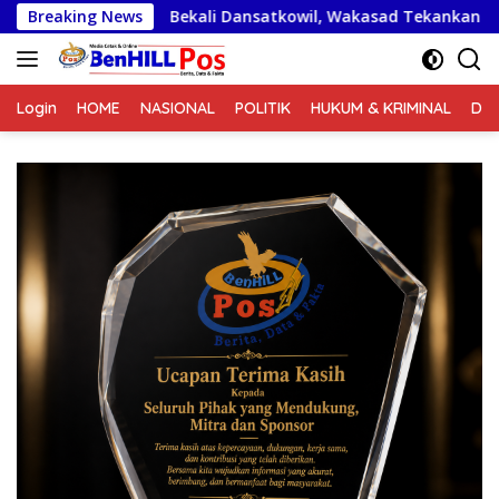
Langsung
Bekali Dansatkowil, Wakasad Tekankan Pentingnya Komunika
Breaking News
ke
konten
Login
HOME
NASIONAL
POLITIK
HUKUM & KRIMINAL
DA