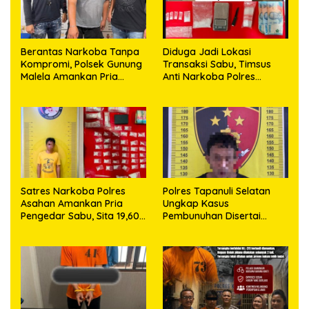
Berantas Narkoba Tanpa
Diduga Jadi Lokasi
Kompromi, Polsek Gunung
Transaksi Sabu, Timsus
Malela Amankan Pria
Anti Narkoba Polres
Bawa Sabu di Nagori
Asahan Amankan Seorang
Karangsari
Pria dengan Barang Bukti
63,67 Gram Sabu
Satres Narkoba Polres
Polres Tapanuli Selatan
Asahan Amankan Pria
Ungkap Kasus
Pengedar Sabu, Sita 19,60
Pembunuhan Disertai
Gram Barang Bukti
Kekerasan Seksual
terhadap Anak, Pelaku
Ditangkap