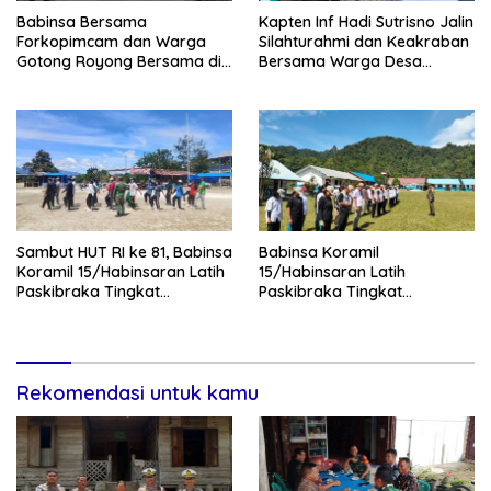
Babinsa Bersama
Kapten Inf Hadi Sutrisno Jalin
Forkopimcam dan Warga
Silahturahmi dan Keakraban
Gotong Royong Bersama di
Bersama Warga Desa
Pasar Laguboti
Lumban Bagasan Laguboti
Sambut HUT RI ke 81, Babinsa
Babinsa Koramil
Koramil 15/Habinsaran Latih
15/Habinsaran Latih
Paskibraka Tingkat
Paskibraka Tingkat
Kecamatan Habinsaran
Kecamatan Habinsaran di
SMKN Nasau
Rekomendasi untuk kamu