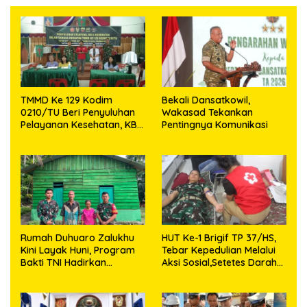
TMMD Ke 129 Kodim
Bekali Dansatkowil,
0210/TU Beri Penyuluhan
Wakasad Tekankan
Pelayanan Kesehatan, KB
Pentingnya Komunikasi
dan Stunting di Desa
Sijarango
Rumah Duhuaro Zalukhu
HUT Ke-1 Brigif TP 37/HS,
Kini Layak Huni, Program
Tebar Kepedulian Melalui
Bakti TNI Hadirkan
Aksi Sosial,Setetes Darah
Harapan Baru di Nias
Menjadi Harapan Hidup
Utara
Bagi Yang Membutuhkan