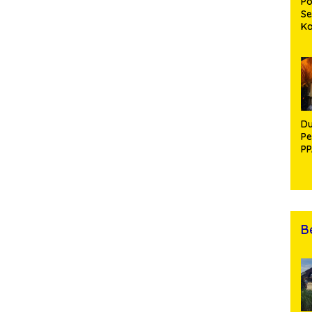
Po
Se
K
Di
Se
An
Di
Du
Pe
PP
R
B