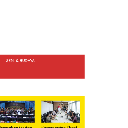
SENI & BUDAYA
 ETIK JURNALIS
lrestabes Medan
Kementerian Ekraf