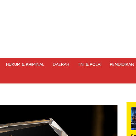
HUKUM & KRIMINAL
DAERAH
TNI & POLRI
PENDIDIKAN
DANG – UNDANG PERS
HAK JAWAB & KOREKSI BERITA
KODE
Po