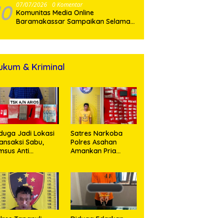
10
07/07/2026
0 Komentar
Komunitas Media Online
Baramakassar Sampaikan Selamat
dan Sukses kepada AKBP M. Aldy
Sulaiman atas Amanah Jabatan
Baru
ukum & Kriminal
duga Jadi Lokasi
Satres Narkoba
ansaksi Sabu,
Polres Asahan
msus Anti
Amankan Pria
rkoba Polres
Pengedar Sabu, Sita
sahan Amankan
19,60 Gram Barang
orang Pria
Bukti
engan Barang
kti 63,67 Gram
abu