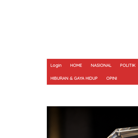
Login
HOME
NASIONAL
POLITIK
HIBURAN & GAYA HIDUP
OPINI
REDAKSI
PEDOMAN MEDIA SIBER
UN