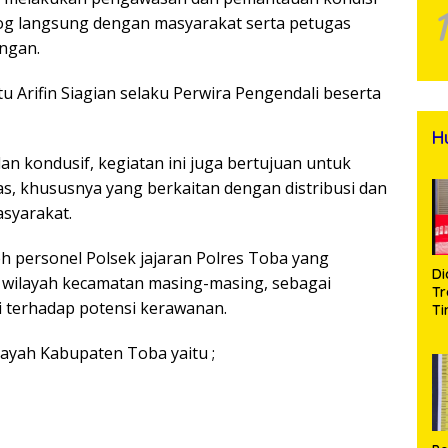
log langsung dengan masyarakat serta petugas
ngan.
tu Arifin Siagian selaku Perwira Pengendali beserta
H
an kondusif, kegiatan ini juga bertujuan untuk
, khususnya yang berkaitan dengan distribusi dan
syarakat.
eh personel Polsek jajaran Polres Toba yang
Di
i wilayah kecamatan masing-masing, sebagai
Tr
ni terhadap potensi kerawanan.
Ti
Na
A
ayah Kabupaten Toba yaitu ;
Se
d
Bu
S