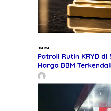
Beranda
DAERAH
DAERAH
Patroli Rutin KRYD di 
Harga BBM Terkenda
Daniel Manurung
31/05/2026