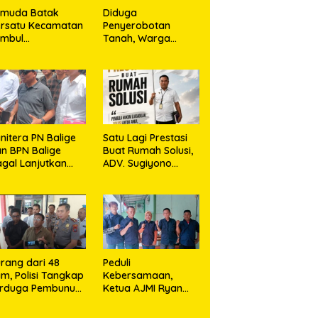
emuda Batak
Diduga
rsatu Kecamatan
Penyerobotan
umbul
Tanah, Warga
rkolaborasi
Sidikalang Tempuh
ngan TNI Gelar
Jalur Hukum demi
embersihan
Memperjuangkan
ssal Sambut HUT
Hak Kepemilikan
orem 023/KS dan
T Ke-81
emerdekaan RI
nitera PN Balige
Satu Lagi Prestasi
n BPN Balige
Buat Rumah Solusi,
gal Lanjutkan
ADV. Sugiyono
nstatering di
Konsisten Berdiri di
ibata, Warga
Garis Keadilan
but Objek Salah
kasi
rang dari 48
Peduli
m, Polisi Tangkap
Kebersamaan,
erduga Pembunuh
Ketua AJMI Ryan
. Nurliz, Keluarga
Sinaga Bagikan
ampaikan
Seragam Wartawan