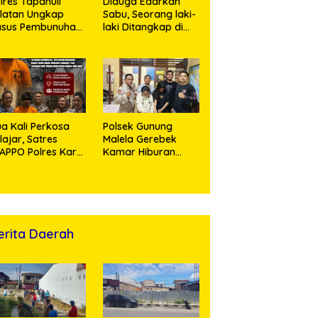
lres Tapanuli
Diduga Edarkan
latan Ungkap
Sabu, Seorang laki-
asus Pembunuhan
laki Ditangkap di
sertai Kekerasan
Rumah Kosong,
ksual terhadap
Polisi Sita
ak, Pelaku
Timbangan Digital
tangkap
dan Puluhan Plastik
Klip
a Kali Perkosa
Polsek Gunung
lajar, Satres
Malela Gerebek
APPO Polres Karo
Kamar Hiburan
ingkus Pemuda
Malam, Dua
Perempuan
Penikmat Sabu
Menangis Saat
Diringkus
erita Daerah