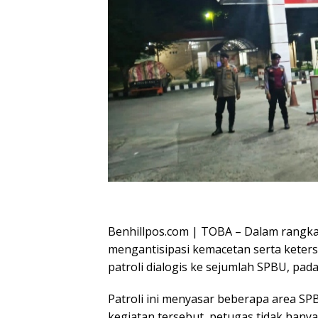
Oplus_16908288
Benhillpos.com | TOBA – Dalam rangka
mengantisipasi kemacetan serta keter
patroli dialogis ke sejumlah SPBU, pad
Patroli ini menyasar beberapa area SP
kegiatan tersebut, petugas tidak han