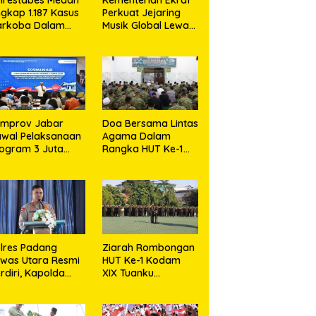
gkap 1.187 Kasus
Perkuat Jejaring
arkoba Dalam
Musik Global Lewat
0 Hari,
LaLaLa Fest 2026
snahkan Puluhan
logram Barang
kti
emprov Jabar
Doa Bersama Lintas
wal Pelaksanaan
Agama Dalam
ogram 3 Juta
Rangka HUT Ke-1
umah Agar
Kodam XIX Tuanku
jahterakan
Tambusai
akyat
lres Padang
Ziarah Rombongan
was Utara Resmi
HUT Ke-1 Kodam
rdiri, Kapolda
XIX Tuanku
umut Tekankan
Tambusai,
layanan Humanis
Semangat Juang
an Penambahan
Pahlawan Jadi