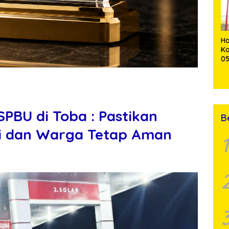
Pe
Ha
K
0
T
S
un
SPBU di Toba : Pastikan
B
li dan Warga Tetap Aman
1