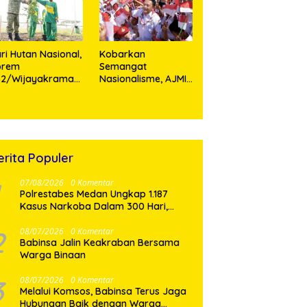
rsonel
Teladan Prajurit
ri Hutan Nasional,
Kobarkan
orem
Semangat
52/Wijayakrama
Nasionalisme, AJMI
anam 2.000 Pohon
dan PW Pemuda
ebagai “Kado
Muslimin Sumut
tuk Indonesia”
Akan Bagikan
Ribuan Bendera
Merah Putih
erita Populer
07/08/2026
0 Komentar
Polrestabes Medan Ungkap 1.187
Kasus Narkoba Dalam 300 Hari,
Musnahkan Puluhan Kilogram Barang
Bukti
2
08/07/2026
0 Komentar
Babinsa Jalin Keakraban Bersama
Warga Binaan
3
08/07/2026
0 Komentar
Melalui Komsos, Babinsa Terus Jaga
Hubungan Baik dengan Warga