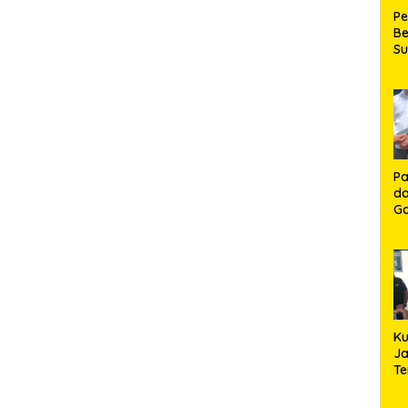
P
Be
S
Be
de
P
Ma
K
HU
K
Pa
da
Ga
Ko
Aj
Se
Lo
Ku
Ja
T
Hj
S