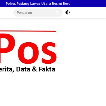
tara Resmi Berdiri, Kapolda Sumut Tekankan Pelayanan Human