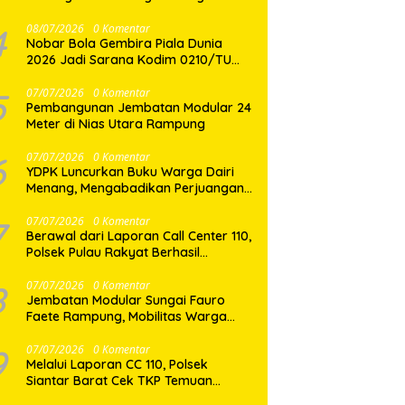
Binaan
4
08/07/2026
0 Komentar
Nobar Bola Gembira Piala Dunia
2026 Jadi Sarana Kodim 0210/TU
Perkuat Komunikasi dan
Kebersamaan dengan Warga
5
07/07/2026
0 Komentar
Pembangunan Jembatan Modular 24
Meter di Nias Utara Rampung
6
07/07/2026
0 Komentar
YDPK Luncurkan Buku Warga Dairi
Menang, Mengabadikan Perjuangan
Rakyat Menjaga Bumi Dairi Melalui
Jalur Hukum
7
07/07/2026
0 Komentar
Berawal dari Laporan Call Center 110,
Polsek Pulau Rakyat Berhasil
Amankan Terduga Pelaku
Penyalahgunaan Narkotika
8
07/07/2026
0 Komentar
Jembatan Modular Sungai Fauro
Faete Rampung, Mobilitas Warga
Nias Utara Kini Lebih Lancar
9
07/07/2026
0 Komentar
Melalui Laporan CC 110, Polsek
Siantar Barat Cek TKP Temuan
Mayat di Pasar Horas