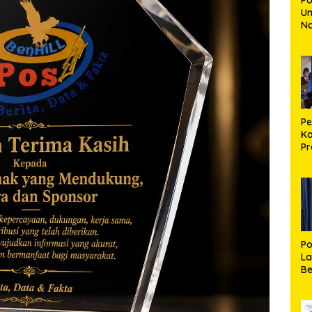
Un
N
30
Mu
Ki
Bu
P
Ka
Pr
R
Se
R
Po
La
Be
S
Pe
d