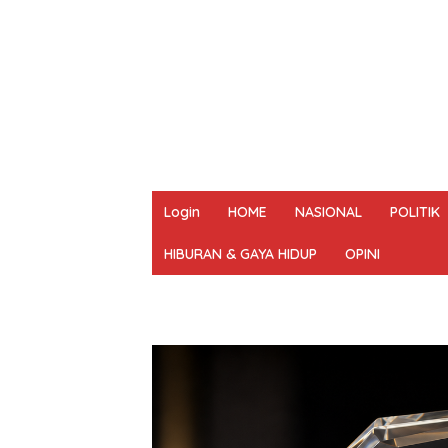
Login
HOME
NASIONAL
POLITIK
HIBURAN & GAYA HIDUP
OPINI
REDAKSI
PEDOMAN MEDIA SIBER
UN