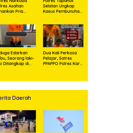
tres Narkoba
Polres Tapanuli
lres Asahan
Selatan Ungkap
ankan Pria
Kasus Pembunuhan
ngedar Sabu, Sita
Disertai Kekerasan
,60 Gram Barang
Seksual terhadap
kti
Anak, Pelaku
Ditangkap
duga Edarkan
Dua Kali Perkosa
bu, Seorang laki-
Pelajar, Satres
ki Ditangkap di
PPAPPO Polres Karo
umah Kosong,
Ringkus Pemuda
lisi Sita
mbangan Digital
n Puluhan Plastik
ip
erita Daerah