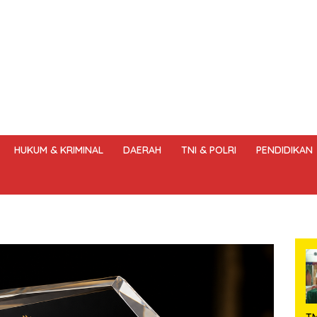
HUKUM & KRIMINAL
DAERAH
TNI & POLRI
PENDIDIKAN
DANG – UNDANG PERS
HAK JAWAB & KOREKSI BERITA
KODE
T