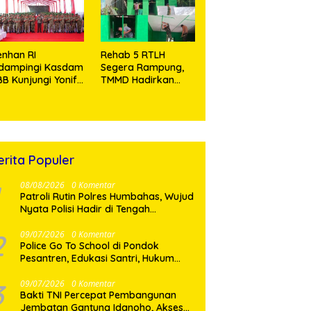
Tramadol
nhan RI
Rehab 5 RTLH
idampingi Kasdam
Segera Rampung,
BB Kunjungi Yonif
TMMD Hadirkan
 902/SPG, Tinjau
Harapan Baru Bagi
silitas dan Beri
Warga Desa
tivasi Prajurit
Sijarango
erita Populer
08/08/2026
0 Komentar
Patroli Rutin Polres Humbahas, Wujud
Nyata Polisi Hadir di Tengah
Masyarakat
2
09/07/2026
0 Komentar
Police Go To School di Pondok
Pesantren, Edukasi Santri, Hukum
dan Pembentukan Karakter Generasi
Muda
3
09/07/2026
0 Komentar
Bakti TNI Percepat Pembangunan
Jembatan Gantung Idanoho, Akses