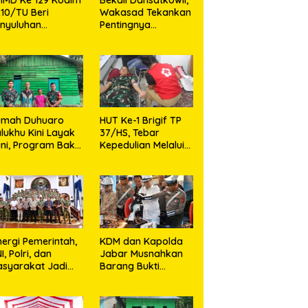
10/TU Beri
Wakasad Tekankan
nyuluhan
Pentingnya
layanan
Komunikasi
sehatan, KB dan
unting di Desa
jarango
umah Duhuaro
HUT Ke-1 Brigif TP
lukhu Kini Layak
37/HS, Tebar
ni, Program Bakti
Kepedulian Melalui
I Hadirkan
Aksi Sosial,Setetes
rapan Baru di
Darah Menjadi
as Utara
Harapan Hidup Bagi
Yang
Membutuhkan
nergi Pemerintah,
KDM dan Kapolda
I, Polri, dan
Jabar Musnahkan
syarakat Jadi
Barang Bukti
nci Ciptakan
Kejahatan,
ndisi Aman dan
Termasuk Knalpot
ndusif
Brong dan