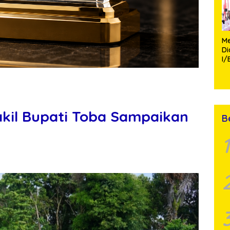
Me
D
I/
TP
Fa
Mo
akil Bupati Toba Sampaikan
B
1