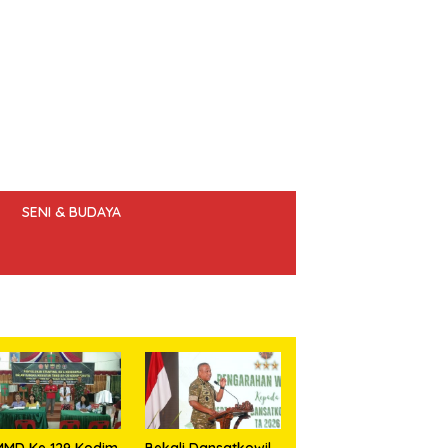
SENI & BUDAYA
 ETIK JURNALIS
MMD Ke 129 Kodim
Bekali Dansatkowil,