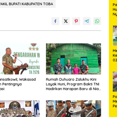
AKIL BUPATI KABUPATEN TOBA
Pa
H
Ny
T
Me
Ke
02
B
ansatkowil, Wakasad
Rumah Duhuaro Zalukhu Kini
 Pentingnya
Layak Huni, Program Bakti TNI
asi
Hadirkan Harapan Baru di Nias
Utara
Po
Me
Pe
Ke
S