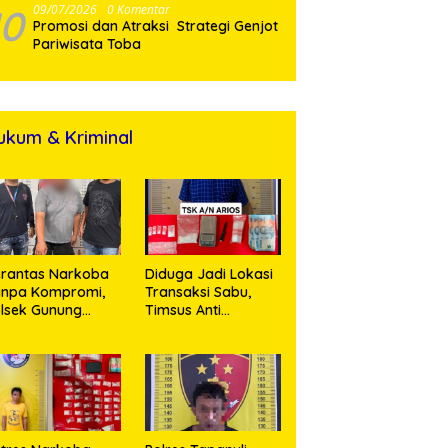
10
09/07/2026
0 Komentar
Promosi dan Atraksi Strategi Genjot
Pariwisata Toba
ukum & Kriminal
rantas Narkoba
Diduga Jadi Lokasi
anpa Kompromi,
Transaksi Sabu,
lsek Gunung
Timsus Anti
alela Amankan
Narkoba Polres
ia Bawa Sabu di
Asahan Amankan
gori Karangsari
Seorang Pria
dengan Barang
Bukti 63,67 Gram
Sabu