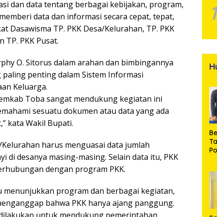
si dan data tentang berbagai kebijakan, program,
mberi data dan informasi secara cepat, tepat,
kat Dasawisma TP. PKK Desa/Kelurahan, TP. PKK
 TP. PKK Pusat.
phy O. Sitorus dalam arahan dan bimbingannya
H
paling penting dalam Sistem Informasi
an Keluarga.
. Pemkab Toba sangat mendukung kegiatan ini
emahami sesuatu dokumen atau data yang ada
” kata Wakil Bupati.
Be
T
Kelurahan harus menguasai data jumlah
Po
i di desanya masing-masing. Selain data itu, PKK
M
Pr
 berhubungan dengan program PKK.
Na
u menunjukkan program dan berbagai kegiatan,
g menganggap bahwa PKK hanya ajang panggung.
g dilakukan untuk mendukung pemerintahan