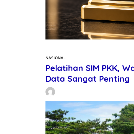
Beranda
NASIONAL
NASIONAL
Pelatihan SIM PKK, W
Data Sangat Penting
Daniel Manurung
11/12/2025