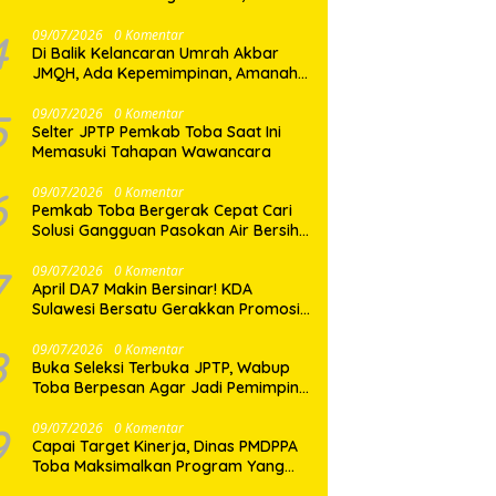
Dua Desa di Nias Selatan Segera
Pulih
4
09/07/2026
0 Komentar
Di Balik Kelancaran Umrah Akbar
JMQH, Ada Kepemimpinan, Amanah,
dan Pelayanan Sepenuh Hati
5
09/07/2026
0 Komentar
Selter JPTP Pemkab Toba Saat Ini
Memasuki Tahapan Wawancara
6
09/07/2026
0 Komentar
Pemkab Toba Bergerak Cepat Cari
Solusi Gangguan Pasokan Air Bersih
di Balige
7
09/07/2026
0 Komentar
April DA7 Makin Bersinar! KDA
Sulawesi Bersatu Gerakkan Promosi
Besar-Besaran di Makassar
8
09/07/2026
0 Komentar
Buka Seleksi Terbuka JPTP, Wabup
Toba Berpesan Agar Jadi Pemimpin
yang Baik
9
09/07/2026
0 Komentar
Capai Target Kinerja, Dinas PMDPPA
Toba Maksimalkan Program Yang
Ditetapkan.