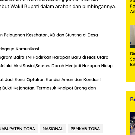
Sa
ebut Wakil Bupati dalam arahan dan bimbingannya.
Po
Am
Pe
19
Bu
n Pelayanan Kesehatan, KB dan Stunting di Desa
tingnya Komunikasi
Di
ogram Bakti TNI Hadirkan Harapan Baru di Nias Utara
Sa
la
Melalui Aksi Sosial,Setetes Darah Menjadi Harapan Hidup
R
Po
kat Jadi Kunci Ciptakan Kondisi Aman dan Kondusif
Ti
da
Bukti Kejahatan, Termasuk Knalpot Brong dan
Kl
B
 KABUPATEN TOBA
NASIONAL
PEMKAB TOBA