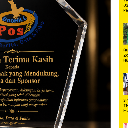
02
Pe
Pe
Ke
St
Si
R
Za
Hu
TN
Ha
Ni
Si
TN
Ma
Ku
Ko
Ko