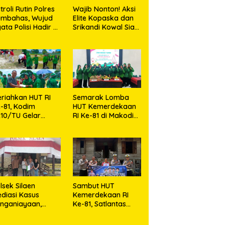
troli Rutin Polres
Wajib Nonton! Aksi
umbahas, Wujud
Elite Kopaska dan
ata Polisi Hadir di
Srikandi Kowal Siap
engah Masyarakat
Bikin Warga
Makassar Terpukau
riahkan HUT RI
Semarak Lomba
-81, Kodim
HUT Kemerdekaan
10/TU Gelar
RI Ke-81 di Makodim
erbagai Lomba
0210/TU
lsek Silaen
Sambut HUT
diasi Kasus
Kemerdekaan RI
nganiayaan,
Ke-81, Satlantas
dua Belah Pihak
Polres Toba Bagi
epakat Damai
Sembako Kepada