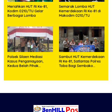
Meriahkan HUT RI Ke-81,
Semarak Lomba HUT
Kodim 0210/TU Gelar
Kemerdekaan RI Ke-81 di
Berbagai Lomba
Makodim 0210/TU
Polsek Silaen Mediasi
Sambut HUT Kemerdekaan
Kasus Penganiayaan,
RI Ke-81, Satlantas Polres
Kedua Belah Pihak
Toba Bagi Sembako
Sepakat Damai
Kepada Warga Kurang
Mampu