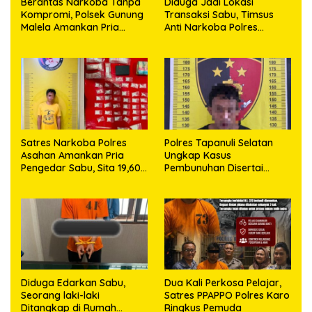
Berantas Narkoba Tanpa
Diduga Jadi Lokasi
Kompromi, Polsek Gunung
Transaksi Sabu, Timsus
Malela Amankan Pria
Anti Narkoba Polres
Bawa Sabu di Nagori
Asahan Amankan Seorang
Karangsari
Pria dengan Barang Bukti
63,67 Gram Sabu
Satres Narkoba Polres
Polres Tapanuli Selatan
Asahan Amankan Pria
Ungkap Kasus
Pengedar Sabu, Sita 19,60
Pembunuhan Disertai
Gram Barang Bukti
Kekerasan Seksual
terhadap Anak, Pelaku
Ditangkap
Diduga Edarkan Sabu,
Dua Kali Perkosa Pelajar,
Seorang laki-laki
Satres PPAPPO Polres Karo
Ditangkap di Rumah
Ringkus Pemuda