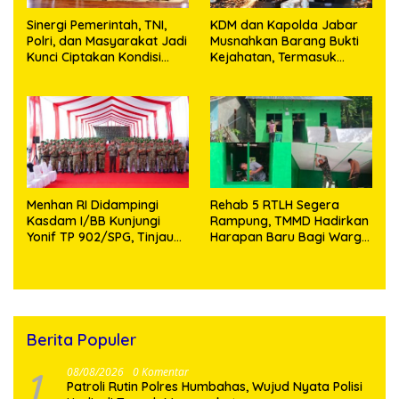
Sinergi Pemerintah, TNI,
KDM dan Kapolda Jabar
Polri, dan Masyarakat Jadi
Musnahkan Barang Bukti
Kunci Ciptakan Kondisi
Kejahatan, Termasuk
Aman dan Kondusif
Knalpot Brong dan
Tramadol
Menhan RI Didampingi
Rehab 5 RTLH Segera
Kasdam I/BB Kunjungi
Rampung, TMMD Hadirkan
Yonif TP 902/SPG, Tinjau
Harapan Baru Bagi Warga
Fasilitas dan Beri Motivasi
Desa Sijarango
Prajurit
Berita Populer
1
08/08/2026
0 Komentar
Patroli Rutin Polres Humbahas, Wujud Nyata Polisi