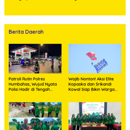
Kosong, Polisi Sita
Timbangan Digital dan
Puluhan Plastik Klip
Berita Daerah
Patroli Rutin Polres
Wajib Nonton! Aksi Elite
Humbahas, Wujud Nyata
Kopaska dan Srikandi
Polisi Hadir di Tengah
Kowal Siap Bikin Warga
Masyarakat
Makassar Terpukau