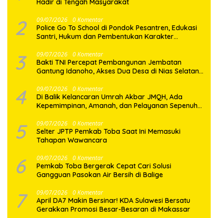
Hadir di Tengah Masyarakat
2
09/07/2026
0 Komentar
Police Go To School di Pondok Pesantren, Edukasi
Santri, Hukum dan Pembentukan Karakter
Generasi Muda
3
09/07/2026
0 Komentar
Bakti TNI Percepat Pembangunan Jembatan
Gantung Idanoho, Akses Dua Desa di Nias Selatan
Segera Pulih
4
09/07/2026
0 Komentar
Di Balik Kelancaran Umrah Akbar JMQH, Ada
Kepemimpinan, Amanah, dan Pelayanan Sepenuh
Hati
5
09/07/2026
0 Komentar
Selter JPTP Pemkab Toba Saat Ini Memasuki
Tahapan Wawancara
6
09/07/2026
0 Komentar
Pemkab Toba Bergerak Cepat Cari Solusi
Gangguan Pasokan Air Bersih di Balige
7
09/07/2026
0 Komentar
April DA7 Makin Bersinar! KDA Sulawesi Bersatu
Gerakkan Promosi Besar-Besaran di Makassar