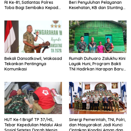
RI Ke-81, Satlantas Polres
Beri Penyuluhan Pelayanan
Toba Bagi Sembako Kepada
Kesehatan, KB dan Stunting
Warga Kurang Mampu
di Desa Sijarango
Bekali Dansatkowil, Wakasad
Rumah Duhuaro Zalukhu Kini
Tekankan Pentingnya
Layak Huni, Program Bakti
Komunikasi
TNI Hadirkan Harapan Baru
di Nias Utara
HUT Ke-1 Brigif TP 37/HS,
Sinergi Pemerintah, TNI, Polri,
Tebar Kepedulian Melalui Aksi
dan Masyarakat Jadi Kunci
Sosial,Setetes Darah Menjadi
Ciptakan Kondisi Aman dan