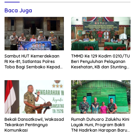
Baca Juga
Sambut HUT Kemerdekaan
TMMD Ke 129 Kodim 0210/TU
RI Ke-81, Satlantas Polres
Beri Penyuluhan Pelayanan
Toba Bagi Sembako Kepada
Kesehatan, KB dan Stunting
Warga Kurang Mampu
di Desa Sijarango
Bekali Dansatkowil, Wakasad
Rumah Duhuaro Zalukhu Kini
Tekankan Pentingnya
Layak Huni, Program Bakti
Komunikasi
TNI Hadirkan Harapan Baru