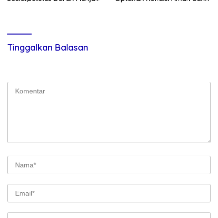
Harapan Hidup Bagi Yang
Kondusif
Membutuhkan
Tinggalkan Balasan
Alamat email Anda tidak akan dipublikasikan.
Ruas yang wajib
ditandai
*