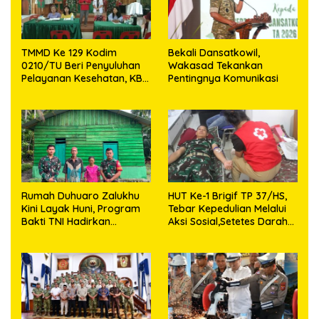
TMMD Ke 129 Kodim
Bekali Dansatkowil,
0210/TU Beri Penyuluhan
Wakasad Tekankan
Pelayanan Kesehatan, KB
Pentingnya Komunikasi
dan Stunting di Desa
Sijarango
Rumah Duhuaro Zalukhu
HUT Ke-1 Brigif TP 37/HS,
Kini Layak Huni, Program
Tebar Kepedulian Melalui
Bakti TNI Hadirkan
Aksi Sosial,Setetes Darah
Harapan Baru di Nias
Menjadi Harapan Hidup
Utara
Bagi Yang Membutuhkan