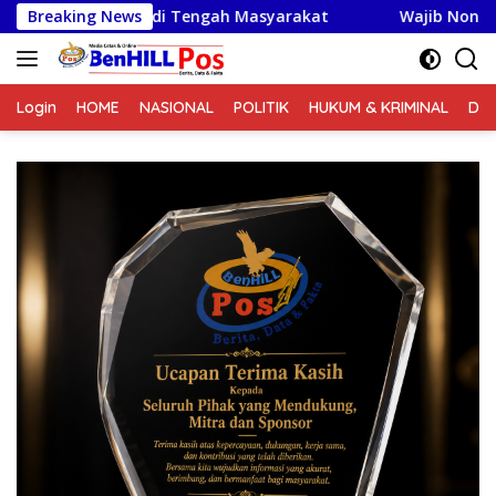
Langsung
dir di Tengah Masyarakat
Breaking News
Wajib Nonton! Aksi Elite Kop
ke
konten
Login
HOME
NASIONAL
POLITIK
HUKUM & KRIMINAL
DA