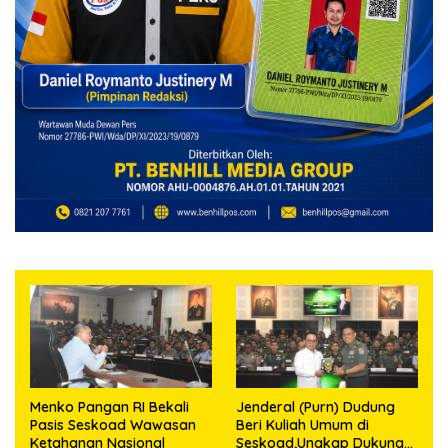
Menko Pangan RI Bekali
Jenderal (Purn) Dudung
Pasis Seskoad Wawasan
Beri Kuliah Umum di
Ketahanan Nasional
Seskoad,Ungkap Dukung