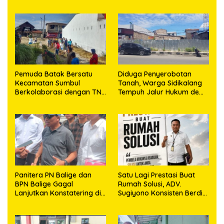
Pemuda Batak Bersatu
Diduga Penyerobotan
Kecamatan Sumbul
Tanah, Warga Sidikalang
Berkolaborasi dengan TNI
Tempuh Jalur Hukum demi
Gelar Pembersihan Massal
Memperjuangkan Hak
Sambut HUT Korem
Kepemilikan
023/KS dan HUT Ke-81
Kemerdekaan RI
Panitera PN Balige dan
Satu Lagi Prestasi Buat
BPN Balige Gagal
Rumah Solusi, ADV.
Lanjutkan Konstatering di
Sugiyono Konsisten Berdiri
Ajibata, Warga Sebut
di Garis Keadilan
Objek Salah Lokasi