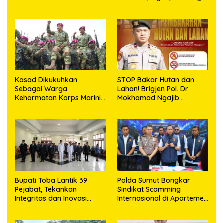
Program Strategis
Presiden
Kasad Dikukuhkan
STOP Bakar Hutan dan
Sebagai Warga
Lahan! Brigjen Pol. Dr.
Kehormatan Korps Marinir
Mokhamad Ngajib
TNI AL
Tegaskan: Jangan Rusak
Alam, Jangan Pertaruhkan
Masa Depan!
Bupati Toba Lantik 39
Polda Sumut Bongkar
Pejabat, Tekankan
Sindikat Scamming
Integritas dan Inovasi
Internasional di Apartemen
Pelayanan
Medan, Korban Rugi Rp6,7
Miliar