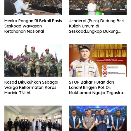
Menko Pangan RI Bekali Pasis
Jenderal (Purn) Dudung Beri
Seskoad Wawasan
Kuliah Umum di
Ketahanan Nasional
Seskoad,Ungkap Dukung
Program Strategis Presiden
Kasad Dikukuhkan Sebagai
STOP Bakar Hutan dan
Warga Kehormatan Korps
Lahan! Brigjen Pol. Dr.
Marinir TNI AL
Mokhamad Ngajib Tegaskan:
Jangan Rusak Alam, Jangan
Pertaruhkan Masa Depan!