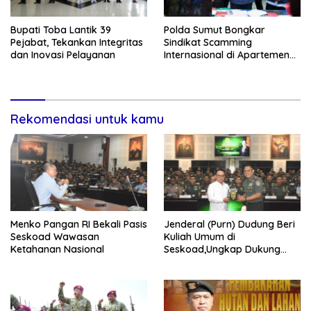
Bupati Toba Lantik 39
Polda Sumut Bongkar
Pejabat, Tekankan Integritas
Sindikat Scamming
dan Inovasi Pelayanan
Internasional di Apartemen
Medan, Korban Rugi Rp6,7
Miliar
Rekomendasi untuk kamu
Menko Pangan RI Bekali Pasis
Jenderal (Purn) Dudung Beri
Seskoad Wawasan
Kuliah Umum di
Ketahanan Nasional
Seskoad,Ungkap Dukung
Program Strategis Presiden