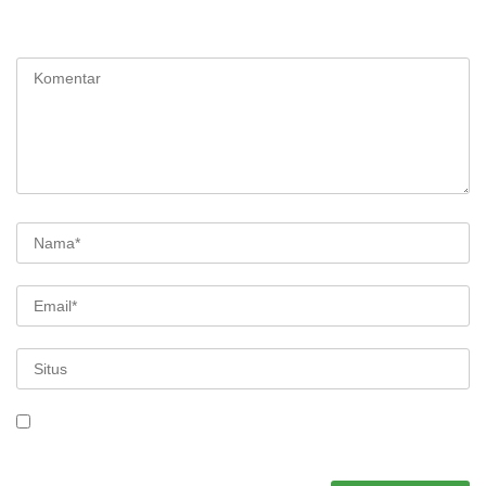
Alamat email Anda tidak akan dipublikasikan.
Ruas yang wajib
ditandai
*
Simpan nama, email, dan situs web saya pada peramban ini
untuk komentar saya berikutnya.