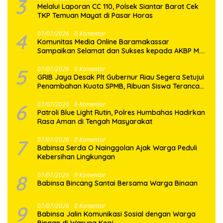
3
Melalui Laporan CC 110, Polsek Siantar Barat Cek
TKP Temuan Mayat di Pasar Horas
4
07/07/2026
0 Komentar
Komunitas Media Online Baramakassar
Sampaikan Selamat dan Sukses kepada AKBP M.
Aldy Sulaiman atas Amanah Jabatan Baru
5
07/07/2026
0 Komentar
GRIB Jaya Desak Plt Gubernur Riau Segera Setujui
Penambahan Kuota SPMB, Ribuan Siswa Terancam
Tak Tertampung
6
07/07/2026
0 Komentar
Patroli Blue Light Rutin, Polres Humbahas Hadirkan
Rasa Aman di Tengah Masyarakat
7
07/07/2026
0 Komentar
Babinsa Serda O Nainggolan Ajak Warga Peduli
Kebersihan Lingkungan
8
07/07/2026
0 Komentar
Babinsa Bincang Santai Bersama Warga Binaan
9
07/07/2026
0 Komentar
Babinsa Jalin Komunikasi Sosial dengan Warga
Binaan di Warung Kopi