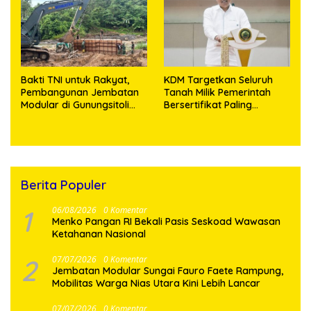
Bakti TNI untuk Rakyat,
KDM Targetkan Seluruh
Pembangunan Jembatan
Tanah Milik Pemerintah
Modular di Gunungsitoli
Bersertifikat Paling
Masuki Tahap Pengecoran
Lambat Tiga Tahun ke
Abutmen
Depan
Berita Populer
1
06/08/2026
0 Komentar
Menko Pangan RI Bekali Pasis Seskoad Wawasan
Ketahanan Nasional
2
07/07/2026
0 Komentar
Jembatan Modular Sungai Fauro Faete Rampung,
Mobilitas Warga Nias Utara Kini Lebih Lancar
07/07/2026
0 Komentar