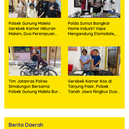
Polsek Gunung Malela
Polda Sumut Bongkar
Gerebek Kamar Hiburan
Home Industri Vape
Malam, Dua Perempuan
Mengandung Etomidate,
Penikmat Sabu Menangis
Bahan Baku Diduga
Saat Diringkus
Dipasok dari Kamboja
Tim Jatanras Polres
Gerebek Kamar Kos di
Simalungun Bersama
Tanjung Pasir, Polsek
Polsek Gunung Malela Buru
Tanah Jawa Ringkus Dua
Pelaku Curas hingga
Pengedar Sabu
Provinsi Riau dan Berhasil
Bekuk Tersangka
Berita Daerah