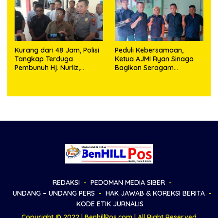
Kurang dari 48 Jam, Polisi
Peduli Kebersamaan,
Tangkap Terduga
Ketua AJMI Ryan Sinaga
Pembunuh Hj. Nurliz,
Bagikan Seragam
Keluarga Sampaikan
Wartawan Liputan Kodam
Apresiasi
I/BB dan Jajaran
REDAKSI
PEDOMAN MEDIA SIBER
UNDANG – UNDANG PERS
HAK JAWAB & KOREKSI BERITA
KODE ETIK JURNALIS
Copyright © 2022 | BenhillPos.com | All Right Reserved