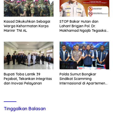
Kasad Dikukuhkan Sebagai
STOP Bakar Hutan dan
Warga Kehormatan Korps
Lahan! Brigjen Pol. Dr.
Marinir TNI AL
Mokhamad Ngajib Tegaskan:
Jangan Rusak Alam, Jangan
Pertaruhkan Masa Depan!
Bupati Toba Lantik 39
Polda Sumut Bongkar
Pejabat, Tekankan Integritas
Sindikat Scamming
dan Inovasi Pelayanan
Internasional di Apartemen
Medan, Korban Rugi Rp6,7
Miliar
Tinggalkan Balasan