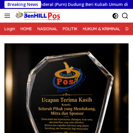
Langsung
enderal (Purn) Dudung Beri Kuliah Umum di Seskoad,Ungkap Duk
Breaking News
ke
konten
Login
HOME
NASIONAL
POLITIK
HUKUM & KRIMINAL
DA