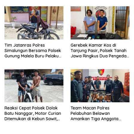
Saat Diringkus
Kamboja
Tim Jatanras Polres
Gerebek Kamar Kos di
Simalungun Bersama Polsek
Tanjung Pasir, Polsek Tanah
Gunung Malela Buru Pelaku
Jawa Ringkus Dua Pengedar
Curas hingga Provinsi Riau
Sabu
dan Berhasil Bekuk
Tersangka
Reaksi Cepat Polsek Dolok
Team Macan Polres
Batu Nanggar, Motor Curian
Pelabuhan Belawan
Ditemukan di Kebun Sawit,
Amankan Tiga Anggota
Dua Bersaudara Diringkus
Geng Motor di Marelan Pasar
9