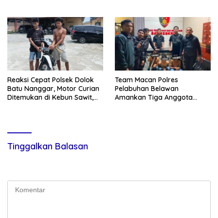
Curas hingga Provinsi Riau
Sabu
dan Berhasil Bekuk
Tersangka
Reaksi Cepat Polsek Dolok
Team Macan Polres
Batu Nanggar, Motor Curian
Pelabuhan Belawan
Ditemukan di Kebun Sawit,
Amankan Tiga Anggota
Dua Bersaudara Diringkus
Geng Motor di Marelan Pasar
9
Tinggalkan Balasan
Alamat email Anda tidak akan dipublikasikan.
Ruas yang wajib
ditandai
*