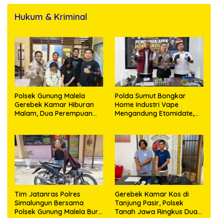
Hukum & Kriminal
Polsek Gunung Malela
Polda Sumut Bongkar
Gerebek Kamar Hiburan
Home Industri Vape
Malam, Dua Perempuan
Mengandung Etomidate,
Penikmat Sabu Menangis
Bahan Baku Diduga
Saat Diringkus
Dipasok dari Kamboja
Tim Jatanras Polres
Gerebek Kamar Kos di
Simalungun Bersama
Tanjung Pasir, Polsek
Polsek Gunung Malela Buru
Tanah Jawa Ringkus Dua