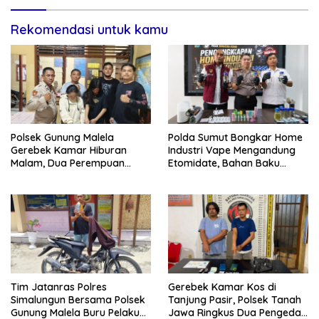
Rekomendasi untuk kamu
Polsek Gunung Malela
Polda Sumut Bongkar Home
Gerebek Kamar Hiburan
Industri Vape Mengandung
Malam, Dua Perempuan
Etomidate, Bahan Baku
Penikmat Sabu Menangis
Diduga Dipasok dari
Saat Diringkus
Kamboja
Tim Jatanras Polres
Gerebek Kamar Kos di
Simalungun Bersama Polsek
Tanjung Pasir, Polsek Tanah
Gunung Malela Buru Pelaku
Jawa Ringkus Dua Pengedar