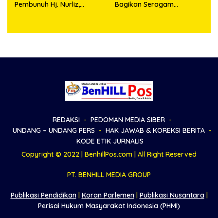
Pembunuh Hj. Nurliz,
Bagikan Seragam
Keluarga Sampaikan
Wartawan Liputan Kodam
Apresiasi
I/BB dan Jajaran
REDAKSI
PEDOMAN MEDIA SIBER
UNDANG – UNDANG PERS
HAK JAWAB & KOREKSI BERITA
KODE ETIK JURNALIS
Copyright © 2022 | BenhillPos.com | All Right Reserved
PT. BENHILL MEDIA GROUP
Publikasi Pendidikan
|
Koran Parlemen
|
Publikasi Nusantara
|
Perisai Hukum Masyarakat Indonesia (PHMI)