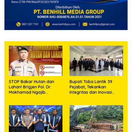
STOP Bakar Hutan dan
Bupati Toba Lantik 39
Lahan! Brigjen Pol. Dr.
Pejabat, Tekankan
Mokhamad Ngajib
Integritas dan Inovasi
Tegaskan: Jangan Rusak
Pelayanan
Alam, Jangan Pertaruhkan
Masa Depan!