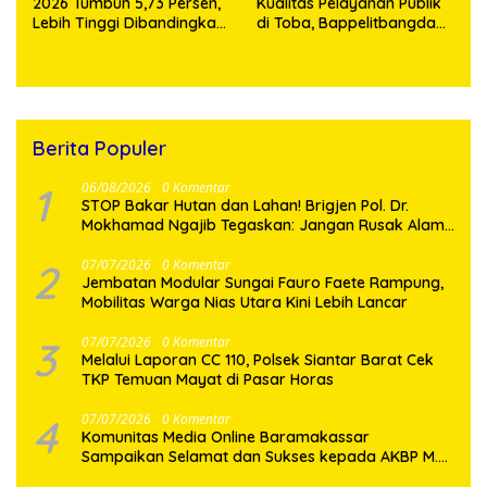
2026 Tumbuh 5,73 Persen,
Kualitas Pelayanan Publik
Lebih Tinggi Dibandingkan
di Toba, Bappelitbangda
Nasional
Gelar Lomba Inovasi
Perangkat Daerah
Berita Populer
1
06/08/2026
0 Komentar
STOP Bakar Hutan dan Lahan! Brigjen Pol. Dr.
Mokhamad Ngajib Tegaskan: Jangan Rusak Alam,
Jangan Pertaruhkan Masa Depan!
2
07/07/2026
0 Komentar
Jembatan Modular Sungai Fauro Faete Rampung,
Mobilitas Warga Nias Utara Kini Lebih Lancar
3
07/07/2026
0 Komentar
Melalui Laporan CC 110, Polsek Siantar Barat Cek
TKP Temuan Mayat di Pasar Horas
4
07/07/2026
0 Komentar
Komunitas Media Online Baramakassar
Sampaikan Selamat dan Sukses kepada AKBP M.
Aldy Sulaiman atas Amanah Jabatan Baru