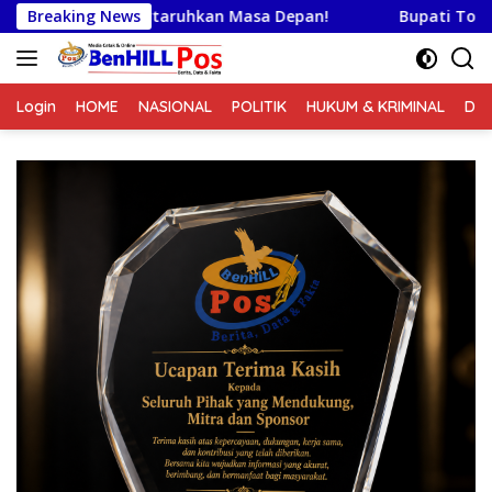
Langsung
hkan Masa Depan!
Breaking News
Bupati Toba Lantik 39 Pejabat, Tekan
ke
konten
Login
HOME
NASIONAL
POLITIK
HUKUM & KRIMINAL
DA