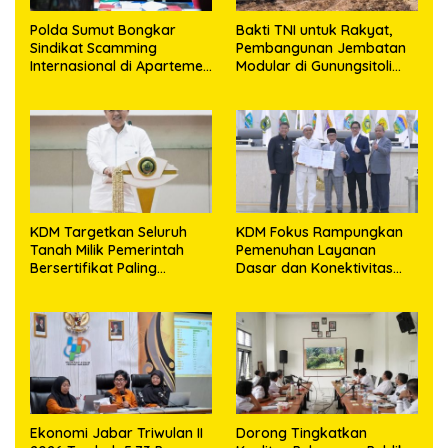
Polda Sumut Bongkar
Bakti TNI untuk Rakyat,
Sindikat Scamming
Pembangunan Jembatan
Internasional di Apartemen
Modular di Gunungsitoli
Medan, Korban Rugi Rp6,7
Masuki Tahap Pengecoran
Miliar
Abutmen
KDM Targetkan Seluruh
KDM Fokus Rampungkan
Tanah Milik Pemerintah
Pemenuhan Layanan
Bersertifikat Paling
Dasar dan Konektivitas
Lambat Tiga Tahun ke
Wilayah pada 2027
Depan
Ekonomi Jabar Triwulan II
Dorong Tingkatkan