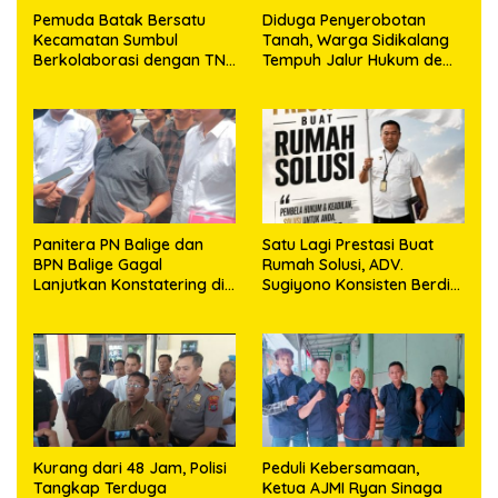
Pemuda Batak Bersatu
Diduga Penyerobotan
Kecamatan Sumbul
Tanah, Warga Sidikalang
Berkolaborasi dengan TNI
Tempuh Jalur Hukum demi
Gelar Pembersihan Massal
Memperjuangkan Hak
Sambut HUT Korem
Kepemilikan
023/KS dan HUT Ke-81
Kemerdekaan RI
Panitera PN Balige dan
Satu Lagi Prestasi Buat
BPN Balige Gagal
Rumah Solusi, ADV.
Lanjutkan Konstatering di
Sugiyono Konsisten Berdiri
Ajibata, Warga Sebut
di Garis Keadilan
Objek Salah Lokasi
Kurang dari 48 Jam, Polisi
Peduli Kebersamaan,
Tangkap Terduga
Ketua AJMI Ryan Sinaga