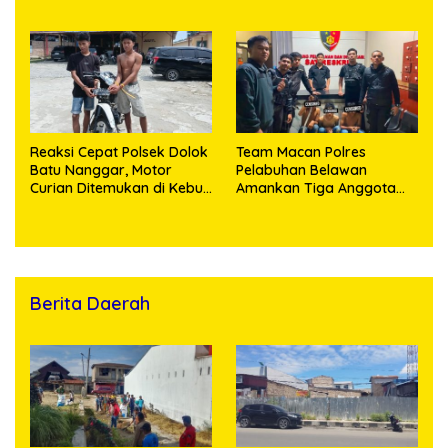
Pelaku Curas hingga
Pengedar Sabu
Provinsi Riau dan Berhasil
Bekuk Tersangka
Reaksi Cepat Polsek Dolok
Team Macan Polres
Batu Nanggar, Motor
Pelabuhan Belawan
Curian Ditemukan di Kebun
Amankan Tiga Anggota
Sawit, Dua Bersaudara
Geng Motor di Marelan
Diringkus
Pasar 9
Berita Daerah