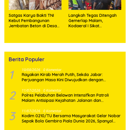
Satgas Karya Bakti TNI
Langkah Tegas Ditengah
Kebut Pembangunan
Gemerlap Malam,
Jembatan Beton di Desa
Kodaeral I Sikat
Mehaga, Perkuat Akses
Pelanggaran dan
Warga di Nias Selatan
Amankan Empat Senjata
Tajam
Berita Populer
1
10/08/2026
0 Komentar
Rayakan Kirab Merah Putih, Sekda Jabar:
Perjuangan Masa Kini Diwujudkan dengan
Menurunkan Kemiskinan
2
11/07/2026
0 Komentar
Polres Pelabuhan Belawan Intensifkan Patroli
Malam Antisipasi Kejahatan Jalanan dan
Gangguan Kamtibmas
3
11/07/2026
0 Komentar
Kodim 0210/TU Bersama Masyarakat Gelar Nobar
Sepak Bola Gembira Piala Dunia 2026, Spanyol
Taklukan Belgia