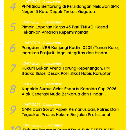
4
11/07/2026
0 Komentar
PHMI Siap Bertarung di Persidangan Melawan SMK
Negeri 3 Kota Depok Terkait Gugatan
Transparansi Penggunaan Dana BOS Berkisar 7
Miliar Lebih
5
10/07/2026
0 Komentar
Pimpin Laporan Korps 45 Pati TNI AD, Kasad
Tekankan Amanah Kepemimpinan
6
10/07/2026
0 Komentar
Pangdam I/BB Kunjungi Kodim 0205/Tanah Karo,
Ingatkan Prajurit Jaga Integritas dan Hindari
Pelanggaran
7
10/07/2026
0 Komentar
Hukum Bukan Arena Tarung Kepentingan, HMI
Badko Sulsel Desak Polri Sikat Habis Koruptor
8
10/07/2026
0 Komentar
Kapolda Sumut Gelar Esports Kapolda Cup 2026,
Ajak Generasi Muda Berkarya dan Hindari
Kenakalan Remaja
9
10/07/2026
0 Komentar
GMNI Dairi Soroti Aspek Kemanusiaan, Polres Dairi
Tegaskan Proses Hukum Berjalan Profesional
10
10/07/2026
0 Komentar
Dukung Program Bupati Dairi, PUK F.SPTI–K.SPSI