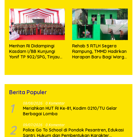
Aman dan Kondusif
Knalpot Brong dan
Tramadol
Menhan RI Didampingi
Rehab 5 RTLH Segera
Kasdam I/BB Kunjungi
Rampung, TMMD Hadirkan
Yonif TP 902/SPG, Tinjau
Harapan Baru Bagi Warga
Fasilitas dan Beri Motivasi
Desa Sijarango
Prajurit
Berita Populer
1
08/08/2026
0 Komentar
Meriahkan HUT RI Ke-81, Kodim 0210/TU Gelar
Berbagai Lomba
2
09/07/2026
0 Komentar
Police Go To School di Pondok Pesantren, Edukasi
Santri, Hukum dan Pembentukan Karakter