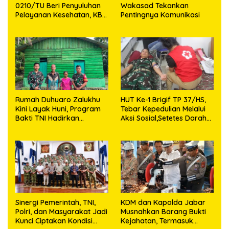
0210/TU Beri Penyuluhan
Wakasad Tekankan
Pelayanan Kesehatan, KB
Pentingnya Komunikasi
dan Stunting di Desa
Sijarango
Rumah Duhuaro Zalukhu
HUT Ke-1 Brigif TP 37/HS,
Kini Layak Huni, Program
Tebar Kepedulian Melalui
Bakti TNI Hadirkan
Aksi Sosial,Setetes Darah
Harapan Baru di Nias
Menjadi Harapan Hidup
Utara
Bagi Yang Membutuhkan
Sinergi Pemerintah, TNI,
KDM dan Kapolda Jabar
Polri, dan Masyarakat Jadi
Musnahkan Barang Bukti
Kunci Ciptakan Kondisi
Kejahatan, Termasuk