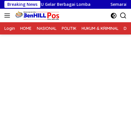
Langsung
 Kodim 0210/TU Gelar Berbagai Lomba
Breaking News
Semarak Lomba 
ke
konten
Login
HOME
NASIONAL
POLITIK
HUKUM & KRIMINAL
DA