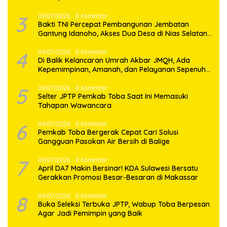
Generasi Muda
3
09/07/2026
0 Komentar
Bakti TNI Percepat Pembangunan Jembatan
Gantung Idanoho, Akses Dua Desa di Nias Selatan
Segera Pulih
4
09/07/2026
0 Komentar
Di Balik Kelancaran Umrah Akbar JMQH, Ada
Kepemimpinan, Amanah, dan Pelayanan Sepenuh
Hati
5
09/07/2026
0 Komentar
Selter JPTP Pemkab Toba Saat Ini Memasuki
Tahapan Wawancara
6
09/07/2026
0 Komentar
Pemkab Toba Bergerak Cepat Cari Solusi
Gangguan Pasokan Air Bersih di Balige
7
09/07/2026
0 Komentar
April DA7 Makin Bersinar! KDA Sulawesi Bersatu
Gerakkan Promosi Besar-Besaran di Makassar
8
09/07/2026
0 Komentar
Buka Seleksi Terbuka JPTP, Wabup Toba Berpesan
Agar Jadi Pemimpin yang Baik