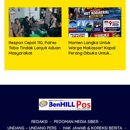
Mampu
Respon Cepat 110, Polres
Momen Langka Untuk
Toba Tindak Lanjuti Aduan
Warga Makassar! Kapal
Masyarakat
Perang Dibuka Untuk
Masyarakat
REDAKSI
PEDOMAN MEDIA SIBER
UNDANG – UNDANG PERS
HAK JAWAB & KOREKSI BERITA