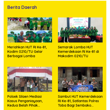
Berita Daerah
Meriahkan HUT RI Ke-81,
Semarak Lomba HUT
Kodim 0210/TU Gelar
Kemerdekaan RI Ke-81 di
Berbagai Lomba
Makodim 0210/TU
Polsek Silaen Mediasi
Sambut HUT Kemerdekaan
Kasus Penganiayaan,
RI Ke-81, Satlantas Polres
Kedua Belah Pihak
Toba Bagi Sembako
Sepakat Damai
Kepada Warga Kurang