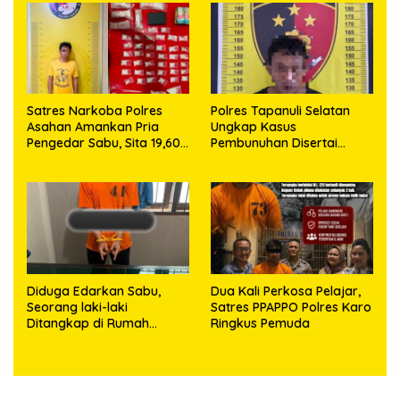
63,67 Gram Sabu
Satres Narkoba Polres
Polres Tapanuli Selatan
Asahan Amankan Pria
Ungkap Kasus
Pengedar Sabu, Sita 19,60
Pembunuhan Disertai
Gram Barang Bukti
Kekerasan Seksual
terhadap Anak, Pelaku
Ditangkap
Diduga Edarkan Sabu,
Dua Kali Perkosa Pelajar,
Seorang laki-laki
Satres PPAPPO Polres Karo
Ditangkap di Rumah
Ringkus Pemuda
Kosong, Polisi Sita
Timbangan Digital dan
Puluhan Plastik Klip