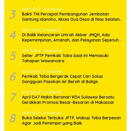
Generasi Muda
3
09/07/2026
0 Komentar
Bakti TNI Percepat Pembangunan Jembatan
Gantung Idanoho, Akses Dua Desa di Nias Selatan
Segera Pulih
4
09/07/2026
0 Komentar
Di Balik Kelancaran Umrah Akbar JMQH, Ada
Kepemimpinan, Amanah, dan Pelayanan Sepenuh
Hati
5
09/07/2026
0 Komentar
Selter JPTP Pemkab Toba Saat Ini Memasuki
Tahapan Wawancara
6
09/07/2026
0 Komentar
Pemkab Toba Bergerak Cepat Cari Solusi
Gangguan Pasokan Air Bersih di Balige
7
09/07/2026
0 Komentar
April DA7 Makin Bersinar! KDA Sulawesi Bersatu
Gerakkan Promosi Besar-Besaran di Makassar
8
09/07/2026
0 Komentar
Buka Seleksi Terbuka JPTP, Wabup Toba Berpesan
Agar Jadi Pemimpin yang Baik