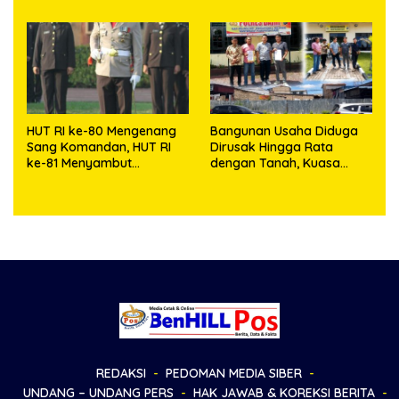
HUT RI ke-80 Mengenang
Bangunan Usaha Diduga
Sang Komandan, HUT RI
Dirusak Hingga Rata
ke-81 Menyambut
dengan Tanah, Kuasa
Kapolresta Kendari
Hukum Dike Kirana Ujung
dan Masro Ujung Resmi
Tempuh Jalur Hukum
REDAKSI
PEDOMAN MEDIA SIBER
UNDANG – UNDANG PERS
HAK JAWAB & KOREKSI BERITA