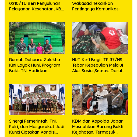
0210/TU Beri Penyuluhan
Wakasad Tekankan
Pelayanan Kesehatan, KB
Pentingnya Komunikasi
dan Stunting di Desa
Sijarango
Rumah Duhuaro Zalukhu
HUT Ke-1 Brigif TP 37/HS,
Kini Layak Huni, Program
Tebar Kepedulian Melalui
Bakti TNI Hadirkan
Aksi Sosial,Setetes Darah
Harapan Baru di Nias
Menjadi Harapan Hidup
Utara
Bagi Yang Membutuhkan
Sinergi Pemerintah, TNI,
KDM dan Kapolda Jabar
Polri, dan Masyarakat Jadi
Musnahkan Barang Bukti
Kunci Ciptakan Kondisi
Kejahatan, Termasuk