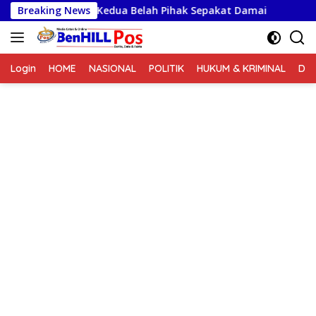
Langsung
enganiayaan, Kedua Belah Pihak Sepakat Damai
Breaking News
Turname
ke
konten
Login
HOME
NASIONAL
POLITIK
HUKUM & KRIMINAL
DA