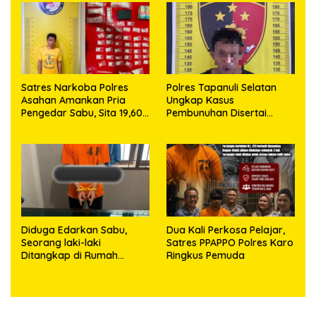
63,67 Gram Sabu
Satres Narkoba Polres
Polres Tapanuli Selatan
Asahan Amankan Pria
Ungkap Kasus
Pengedar Sabu, Sita 19,60
Pembunuhan Disertai
Gram Barang Bukti
Kekerasan Seksual
terhadap Anak, Pelaku
Ditangkap
Diduga Edarkan Sabu,
Dua Kali Perkosa Pelajar,
Seorang laki-laki
Satres PPAPPO Polres Karo
Ditangkap di Rumah
Ringkus Pemuda
Kosong, Polisi Sita
Timbangan Digital dan
Puluhan Plastik Klip