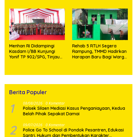
Aman dan Kondusif
Knalpot Brong dan
Tramadol
Menhan RI Didampingi
Rehab 5 RTLH Segera
Kasdam I/BB Kunjungi
Rampung, TMMD Hadirkan
Yonif TP 902/SPG, Tinjau
Harapan Baru Bagi Warga
Fasilitas dan Beri Motivasi
Desa Sijarango
Prajurit
Berita Populer
1
08/08/2026
0 Komentar
Polsek Silaen Mediasi Kasus Penganiayaan, Kedua
Belah Pihak Sepakat Damai
2
09/07/2026
0 Komentar
Police Go To School di Pondok Pesantren, Edukasi
Santri, Hukum dan Pembentukan Karakter