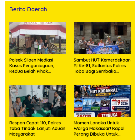
Berita Daerah
Polsek Silaen Mediasi
Sambut HUT Kemerdekaan
Kasus Penganiayaan,
RI Ke-81, Satlantas Polres
Kedua Belah Pihak
Toba Bagi Sembako
Sepakat Damai
Kepada Warga Kurang
Mampu
Respon Cepat 110, Polres
Momen Langka Untuk
Toba Tindak Lanjuti Aduan
Warga Makassar! Kapal
Masyarakat
Perang Dibuka Untuk
Masyarakat