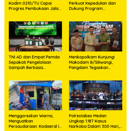
Kodim 0210/TU Capai
Perkuat Kepedulian dan
Progres Pembukaan Jalan
Dukung Program
98,11 Persen
Pemerintah
TNI AD dan Empat Pemda
Menkopolkam Kunjungi
Sepakati Pengelolaan
Makodam III/Siliwangi,
Sampah Berbasis
Pangdam Tegaskan
Teknologi
Komitmen Perkuat Sinergi
Menjaga Stabilitas
Nasional
‎Menggoreskan Warna,
Polrestabes Medan
Menguatkan
Ungkap 1.187 Kasus
Persaudaraan: Kodaeral I
Narkoba Dalam 300 Hari,