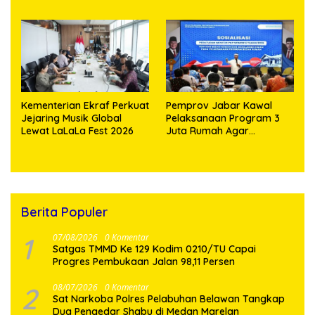
Bangun Kedekatan
Musnahkan Puluhan
Dengan Masyarakat
Kilogram Barang Bukti
Pesisir
Kementerian Ekraf Perkuat
Pemprov Jabar Kawal
Jejaring Musik Global
Pelaksanaan Program 3
Lewat LaLaLa Fest 2026
Juta Rumah Agar
Sejahterakan Rakyat
Berita Populer
1
07/08/2026
0 Komentar
Satgas TMMD Ke 129 Kodim 0210/TU Capai
Progres Pembukaan Jalan 98,11 Persen
2
08/07/2026
0 Komentar
Sat Narkoba Polres Pelabuhan Belawan Tangkap
Dua Pengedar Shabu di Medan Marelan