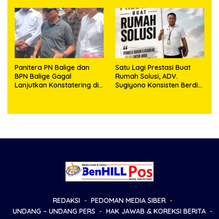
Sambut HUT Korem
Kepemilikan
023/KS dan HUT Ke-81
Kemerdekaan RI
Panitera PN Balige dan
Satu Lagi Prestasi Buat
BPN Balige Gagal
Rumah Solusi, ADV.
Lanjutkan Konstatering di
Sugiyono Konsisten Berdiri
Ajibata, Warga Sebut
di Garis Keadilan
Objek Salah Lokasi
REDAKSI
PEDOMAN MEDIA SIBER
UNDANG – UNDANG PERS
HAK JAWAB & KOREKSI BERITA