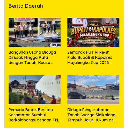
Berita Daerah
Bangunan Usaha Diduga
Semarak HUT RI ke-81,
Dirusak Hingga Rata
Piala Bupati & Kapolres
dengan Tanah, Kuasa
Majalengka Cup 2026
Hukum Dike Kirana Ujung
Kobarkan Semangat
dan Masro Ujung Resmi
Generasi Muda
Tempuh Jalur Hukum
Pemuda Batak Bersatu
Diduga Penyerobotan
Kecamatan Sumbul
Tanah, Warga Sidikalang
Berkolaborasi dengan TNI
Tempuh Jalur Hukum demi
Gelar Pembersihan Massal
Memperjuangkan Hak