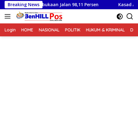
Langsung
rogres Pembukaan Jalan 98,11 Persen
Breaking News
Kasad Ajak Dans
ke
konten
Login
HOME
NASIONAL
POLITIK
HUKUM & KRIMINAL
DA