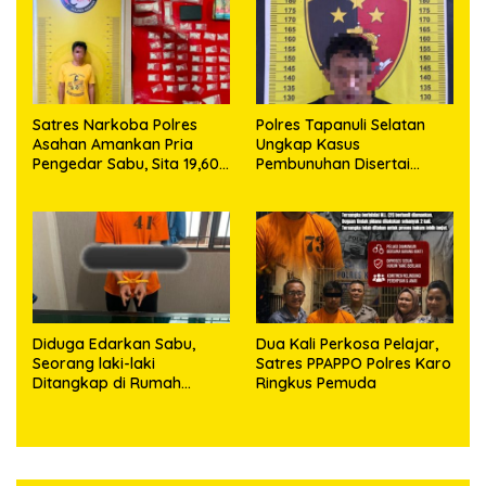
63,67 Gram Sabu
Satres Narkoba Polres
Polres Tapanuli Selatan
Asahan Amankan Pria
Ungkap Kasus
Pengedar Sabu, Sita 19,60
Pembunuhan Disertai
Gram Barang Bukti
Kekerasan Seksual
terhadap Anak, Pelaku
Ditangkap
Diduga Edarkan Sabu,
Dua Kali Perkosa Pelajar,
Seorang laki-laki
Satres PPAPPO Polres Karo
Ditangkap di Rumah
Ringkus Pemuda
Kosong, Polisi Sita
Timbangan Digital dan
Puluhan Plastik Klip