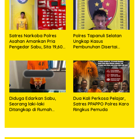
63,67 Gram Sabu
Satres Narkoba Polres
Polres Tapanuli Selatan
Asahan Amankan Pria
Ungkap Kasus
Pengedar Sabu, Sita 19,60
Pembunuhan Disertai
Gram Barang Bukti
Kekerasan Seksual
terhadap Anak, Pelaku
Ditangkap
Diduga Edarkan Sabu,
Dua Kali Perkosa Pelajar,
Seorang laki-laki
Satres PPAPPO Polres Karo
Ditangkap di Rumah
Ringkus Pemuda
Kosong, Polisi Sita
Timbangan Digital dan
Puluhan Plastik Klip