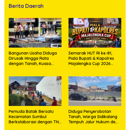
Berita Daerah
Bangunan Usaha Diduga
Semarak HUT RI ke-81,
Dirusak Hingga Rata
Piala Bupati & Kapolres
dengan Tanah, Kuasa
Majalengka Cup 2026
Hukum Dike Kirana Ujung
Kobarkan Semangat
dan Masro Ujung Resmi
Generasi Muda
Tempuh Jalur Hukum
Pemuda Batak Bersatu
Diduga Penyerobotan
Kecamatan Sumbul
Tanah, Warga Sidikalang
Berkolaborasi dengan TNI
Tempuh Jalur Hukum demi
Gelar Pembersihan Massal
Memperjuangkan Hak