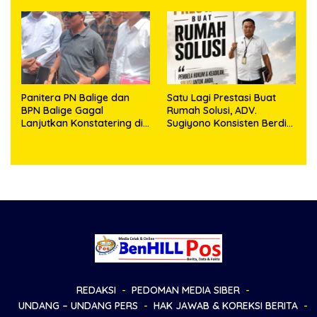
Sambut HUT Korem
Kepemilikan
023/KS dan HUT Ke-81
Kemerdekaan RI
Panitera PN Balige dan
Satu Lagi Prestasi Buat
BPN Balige Gagal
Rumah Solusi, ADV.
Lanjutkan Konstatering di
Sugiyono Konsisten Berdiri
Ajibata, Warga Sebut
di Garis Keadilan
Objek Salah Lokasi
REDAKSI
PEDOMAN MEDIA SIBER
UNDANG – UNDANG PERS
HAK JAWAB & KOREKSI BERITA