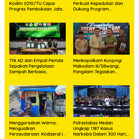
Kodim 0210/TU Capai
Perkuat Kepedulian dan
Progres Pembukaan Jalan
Dukung Program
98,11 Persen
Pemerintah
TNI AD dan Empat Pemda
Menkopolkam Kunjungi
Sepakati Pengelolaan
Makodam III/Siliwangi,
Sampah Berbasis
Pangdam Tegaskan
Teknologi
Komitmen Perkuat Sinergi
Menjaga Stabilitas
Nasional
‎Menggoreskan Warna,
Polrestabes Medan
Menguatkan
Ungkap 1.187 Kasus
Persaudaraan: Kodaeral I
Narkoba Dalam 300 Hari,