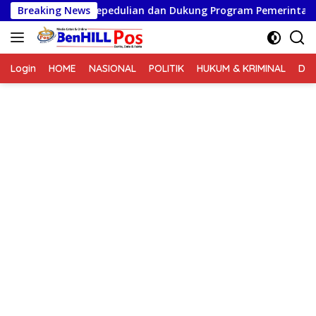
Langsung
at Perkuat Kepedulian dan Dukung Program Pemerintah
Breaking News
ke
konten
Login
HOME
NASIONAL
POLITIK
HUKUM & KRIMINAL
DA