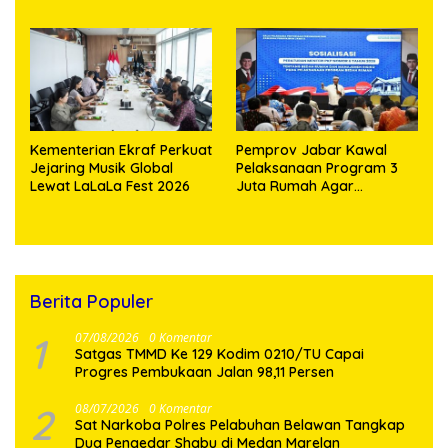
Bangun Kedekatan
Musnahkan Puluhan
Dengan Masyarakat
Kilogram Barang Bukti
Pesisir
Kementerian Ekraf Perkuat
Pemprov Jabar Kawal
Jejaring Musik Global
Pelaksanaan Program 3
Lewat LaLaLa Fest 2026
Juta Rumah Agar
Sejahterakan Rakyat
Berita Populer
1
07/08/2026
0 Komentar
Satgas TMMD Ke 129 Kodim 0210/TU Capai
Progres Pembukaan Jalan 98,11 Persen
2
08/07/2026
0 Komentar
Sat Narkoba Polres Pelabuhan Belawan Tangkap
Dua Pengedar Shabu di Medan Marelan