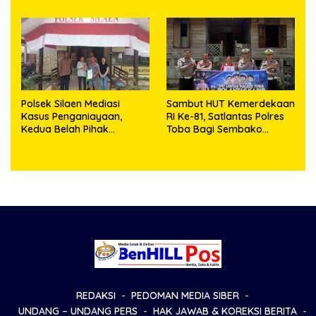
Polsek Silaen Mediasi
Sambut HUT Kemerdekaan
Kasus Penganiayaan,
RI Ke-81, Satlantas Polres
Kedua Belah Pihak
Toba Bagi Sembako
Sepakat Damai
Kepada Warga Kurang
Mampu
REDAKSI
PEDOMAN MEDIA SIBER
UNDANG – UNDANG PERS
HAK JAWAB & KOREKSI BERITA