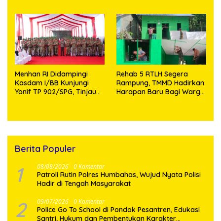
Aman dan Kondusif
Knalpot Brong dan
Tramadol
Menhan RI Didampingi
Rehab 5 RTLH Segera
Kasdam I/BB Kunjungi
Rampung, TMMD Hadirkan
Yonif TP 902/SPG, Tinjau
Harapan Baru Bagi Warga
Fasilitas dan Beri Motivasi
Desa Sijarango
Prajurit
Berita Populer
1
08/08/2026
0 Komentar
Patroli Rutin Polres Humbahas, Wujud Nyata Polisi
Hadir di Tengah Masyarakat
2
09/07/2026
0 Komentar
Police Go To School di Pondok Pesantren, Edukasi
Santri, Hukum dan Pembentukan Karakter