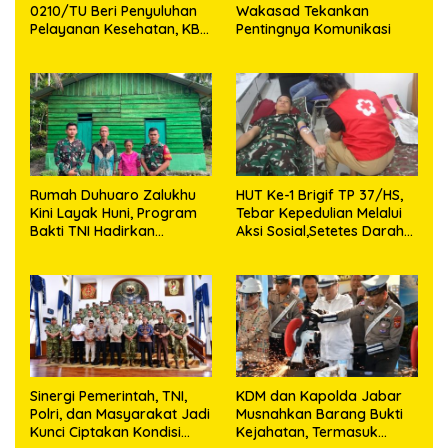
0210/TU Beri Penyuluhan
Wakasad Tekankan
Pelayanan Kesehatan, KB
Pentingnya Komunikasi
dan Stunting di Desa
Sijarango
Rumah Duhuaro Zalukhu
HUT Ke-1 Brigif TP 37/HS,
Kini Layak Huni, Program
Tebar Kepedulian Melalui
Bakti TNI Hadirkan
Aksi Sosial,Setetes Darah
Harapan Baru di Nias
Menjadi Harapan Hidup
Utara
Bagi Yang Membutuhkan
Sinergi Pemerintah, TNI,
KDM dan Kapolda Jabar
Polri, dan Masyarakat Jadi
Musnahkan Barang Bukti
Kunci Ciptakan Kondisi
Kejahatan, Termasuk