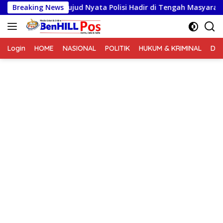
Langsung
s Humbahas, Wujud Nyata Polisi Hadir di Tengah Masyarakat
Breaking News
ke
konten
Login
HOME
NASIONAL
POLITIK
HUKUM & KRIMINAL
DA