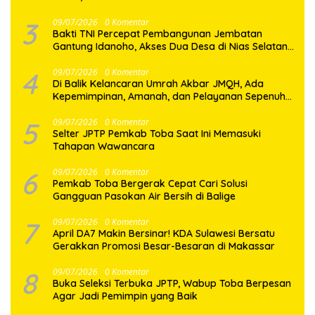
Generasi Muda
3
09/07/2026
0 Komentar
Bakti TNI Percepat Pembangunan Jembatan
Gantung Idanoho, Akses Dua Desa di Nias Selatan
Segera Pulih
4
09/07/2026
0 Komentar
Di Balik Kelancaran Umrah Akbar JMQH, Ada
Kepemimpinan, Amanah, dan Pelayanan Sepenuh
Hati
5
09/07/2026
0 Komentar
Selter JPTP Pemkab Toba Saat Ini Memasuki
Tahapan Wawancara
6
09/07/2026
0 Komentar
Pemkab Toba Bergerak Cepat Cari Solusi
Gangguan Pasokan Air Bersih di Balige
7
09/07/2026
0 Komentar
April DA7 Makin Bersinar! KDA Sulawesi Bersatu
Gerakkan Promosi Besar-Besaran di Makassar
8
09/07/2026
0 Komentar
Buka Seleksi Terbuka JPTP, Wabup Toba Berpesan
Agar Jadi Pemimpin yang Baik