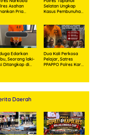
tres Narkoba
Polres Tapanuli
lres Asahan
Selatan Ungkap
ankan Pria
Kasus Pembunuhan
ngedar Sabu, Sita
Disertai Kekerasan
,60 Gram Barang
Seksual terhadap
kti
Anak, Pelaku
Ditangkap
duga Edarkan
Dua Kali Perkosa
bu, Seorang laki-
Pelajar, Satres
ki Ditangkap di
PPAPPO Polres Karo
umah Kosong,
Ringkus Pemuda
lisi Sita
mbangan Digital
n Puluhan Plastik
ip
erita Daerah