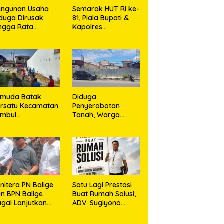
angunan Usaha
Semarak HUT RI ke-
duga Dirusak
81, Piala Bupati &
ngga Rata
Kapolres
ngan Tanah,
Majalengka Cup
asa Hukum Dike
2026 Kobarkan
rana Ujung dan
Semangat Generasi
sro Ujung Resmi
Muda
mpuh Jalur
ukum
emuda Batak
Diduga
rsatu Kecamatan
Penyerobotan
umbul
Tanah, Warga
rkolaborasi
Sidikalang Tempuh
ngan TNI Gelar
Jalur Hukum demi
embersihan
Memperjuangkan
ssal Sambut HUT
Hak Kepemilikan
orem 023/KS dan
T Ke-81
emerdekaan RI
nitera PN Balige
Satu Lagi Prestasi
n BPN Balige
Buat Rumah Solusi,
gal Lanjutkan
ADV. Sugiyono
nstatering di
Konsisten Berdiri di
ibata, Warga
Garis Keadilan