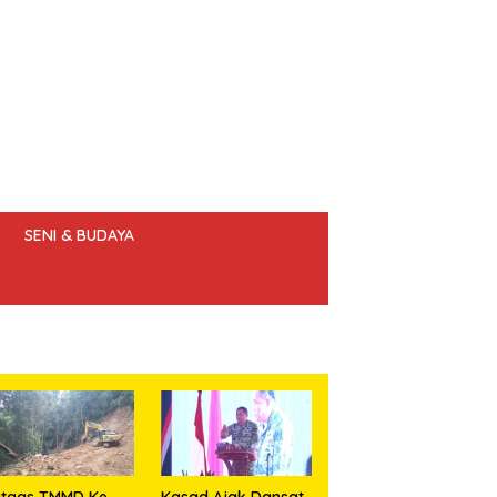
SENI & BUDAYA
 ETIK JURNALIS
atgas TMMD Ke
Kasad Ajak Dansat