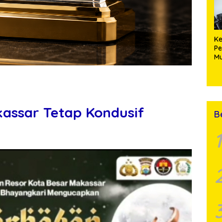
Ke
Pe
Mu
La
assar Tetap Kondusif
B
1