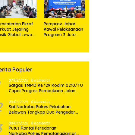
Bukti
menterian Ekraf
Pemprov Jabar
rkuat Jejaring
Kawal Pelaksanaan
sik Global Lewat
Program 3 Juta
LaLa Fest 2026
Rumah Agar
Sejahterakan
Rakyat
erita Populer
07/08/2026
0 Komentar
Satgas TMMD Ke 129 Kodim 0210/TU
Capai Progres Pembukaan Jalan
98,11 Persen
2
08/07/2026
0 Komentar
Sat Narkoba Polres Pelabuhan
Belawan Tangkap Dua Pengedar
Shabu di Medan Marelan
3
08/07/2026
0 Komentar
Putus Rantai Peredaran
Narkoba,Polres Pematangsianțar