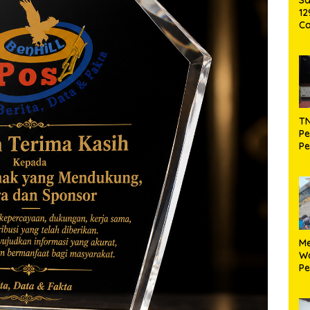
12
Ca
P
98
TN
P
Pe
S
Te
‎M
W
Pe
Ko
K
Ma