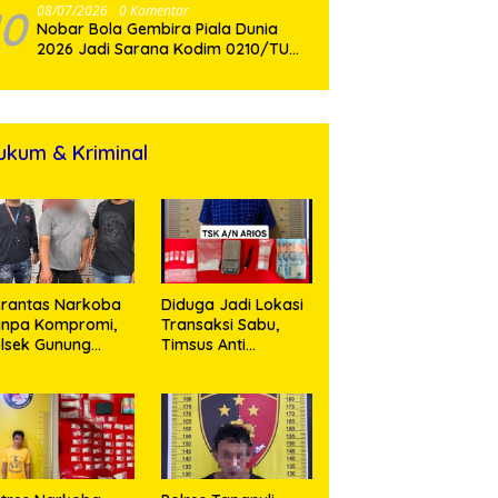
10
08/07/2026
0 Komentar
Nobar Bola Gembira Piala Dunia
2026 Jadi Sarana Kodim 0210/TU
Perkuat Komunikasi dan
Kebersamaan dengan Warga
ukum & Kriminal
rantas Narkoba
Diduga Jadi Lokasi
anpa Kompromi,
Transaksi Sabu,
lsek Gunung
Timsus Anti
alela Amankan
Narkoba Polres
ia Bawa Sabu di
Asahan Amankan
gori Karangsari
Seorang Pria
dengan Barang
Bukti 63,67 Gram
Sabu