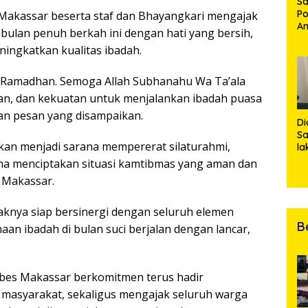
Sa
Po
Makassar beserta staf dan Bhayangkari mengajak
Am
ulan penuh berkah ini dengan hati yang bersih,
Pe
ingkatkan kualitas ibadah.
19
Bu
 Ramadhan. Semoga Allah Subhanahu Wa Ta’ala
an, dan kekuatan untuk menjalankan ibadah puasa
ian pesan yang disampaikan.
Di
Sa
an menjadi sarana mempererat silaturahmi,
la
R
ma menciptakan situasi kamtibmas yang aman dan
Po
 Makassar.
Ti
da
Kl
knya siap bersinergi dengan seluruh elemen
B
n ibadah di bulan suci berjalan dengan lancar,
es Makassar berkomitmen terus hadir
masyarakat, sekaligus mengajak seluruh warga