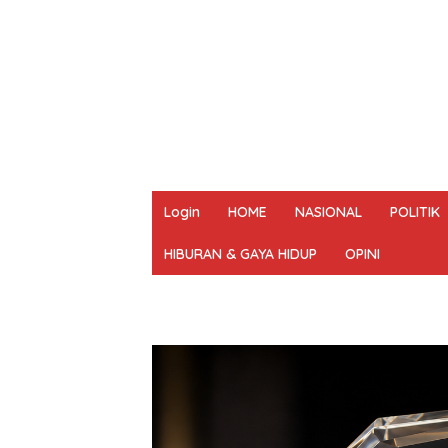
Login
HOME
NASIONAL
POLITIK
HIBURAN & GAYA HIDUP
OPINI
REDAKSI
PEDOMAN MEDIA SIBER
UN