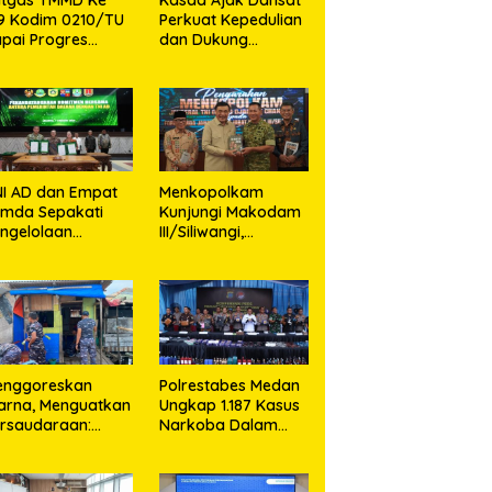
9 Kodim 0210/TU
Perkuat Kepedulian
pai Progres
dan Dukung
embukaan Jalan
Program
,11 Persen
Pemerintah
I AD dan Empat
Menkopolkam
emda Sepakati
Kunjungi Makodam
ngelolaan
III/Siliwangi,
ampah Berbasis
Pangdam Tegaskan
knologi
Komitmen Perkuat
Sinergi Menjaga
Stabilitas Nasional
enggoreskan
Polrestabes Medan
arna, Menguatkan
Ungkap 1.187 Kasus
rsaudaraan:
Narkoba Dalam
daeral I Bangun
300 Hari,
edekatan Dengan
Musnahkan Puluhan
syarakat Pesisir
Kilogram Barang