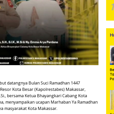
H
Be
T
Po
but datangnya Bulan Suci Ramadhan 1447
M
Pr
n Resor Kota Besar (Kapolrestabes) Makassar,
Na
, M.Si., bersama Ketua Bhayangkari Cabang Kota
ana, menyampaikan ucapan Marhaban Ya Ramadhan
ya masyarakat Kota Makassar.