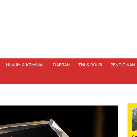
HUKUM & KRIMINAL
DAERAH
TNI & POLRI
PENDIDIKAN
DANG – UNDANG PERS
HAK JAWAB & KOREKSI BERITA
KODE
S