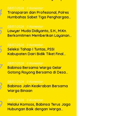
Amankan Pemilik Ekstasi 8 Butir
4
08/07/2026
0 Komentar
Transparan dan Profesional, Polres
Humbahas Sabet Tiga Penghargaan
dari KPPN Balige
5
08/07/2026
0 Komentar
Lawyer Muda Didiyanto, S.H., M.Kn.
Berkomitmen Memberikan Layanan
Hukum Profesional dan Berorientasi
Pada Keadilan
6
08/07/2026
0 Komentar
Seleksi Tahap I Tuntas, PSSI
Kabupaten Dairi Bidik Tiket Final
Porprovsu Sumut 2026
7
08/07/2026
0 Komentar
Babinsa Bersama Warga Gelar
Gotong Royong Bersama di Desa
Gasaribu
8
08/07/2026
0 Komentar
Babinsa Jalin Keakraban Bersama
Warga Binaan
9
08/07/2026
0 Komentar
Melalui Komsos, Babinsa Terus Jaga
Hubungan Baik dengan Warga
Binaan