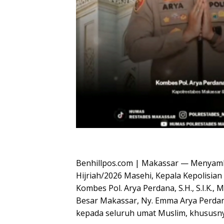
Oplus_16908288
Benhillpos.com | Makassar — Menyam
Hijriah/2026 Masehi, Kepala Kepolisia
Kombes Pol. Arya Perdana, S.H., S.I.K.
Besar Makassar, Ny. Emma Arya Perd
kepada seluruh umat Muslim, khususn