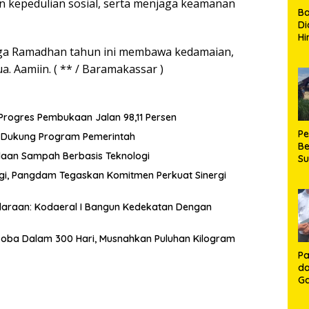
 kepedulian sosial, serta menjaga keamanan
B
Di
Hi
de
a Ramadhan tahun ini membawa kedamaian,
Ku
. Aamiin. ( ** / Baramakassar )
Ki
Ma
Te
H
rogres Pembukaan Jalan 98,11 Persen
P
n Dukung Program Pemerintah
Be
laan Sampah Berbasis Teknologi
S
Be
gi, Pangdam Tegaskan Komitmen Perkuat Sinergi
de
P
araan: Kodaeral I Bangun Kedekatan Dengan
Ma
K
HU
koba Dalam 300 Hari, Musnahkan Puluhan Kilogram
K
Pa
da
Ga
Ko
Aj