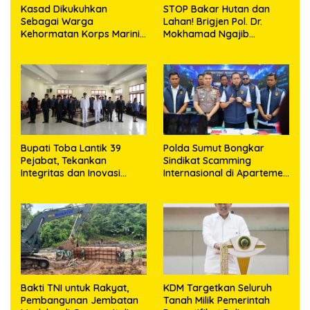
Kasad Dikukuhkan
STOP Bakar Hutan dan
Sebagai Warga
Lahan! Brigjen Pol. Dr.
Kehormatan Korps Marinir
Mokhamad Ngajib
TNI AL
Tegaskan: Jangan Rusak
Alam, Jangan Pertaruhkan
Masa Depan!
Bupati Toba Lantik 39
Polda Sumut Bongkar
Pejabat, Tekankan
Sindikat Scamming
Integritas dan Inovasi
Internasional di Apartemen
Pelayanan
Medan, Korban Rugi Rp6,7
Miliar
Bakti TNI untuk Rakyat,
KDM Targetkan Seluruh
Pembangunan Jembatan
Tanah Milik Pemerintah