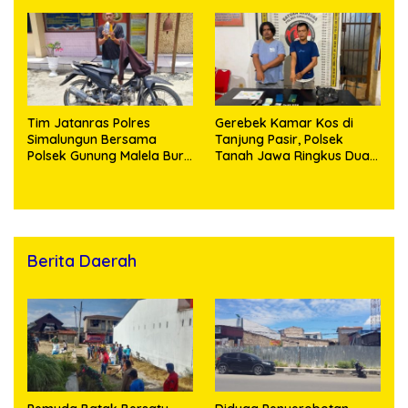
Saat Diringkus
Dipasok dari Kamboja
Tim Jatanras Polres
Gerebek Kamar Kos di
Simalungun Bersama
Tanjung Pasir, Polsek
Polsek Gunung Malela Buru
Tanah Jawa Ringkus Dua
Pelaku Curas hingga
Pengedar Sabu
Provinsi Riau dan Berhasil
Bekuk Tersangka
Berita Daerah