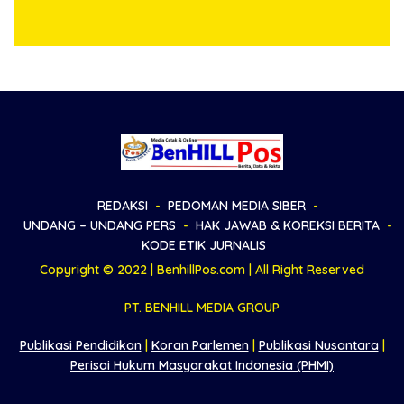
Keluarga Sampaikan
Wartawan Liputan Kodam
Apresiasi
I/BB dan Jajaran
REDAKSI
PEDOMAN MEDIA SIBER
UNDANG – UNDANG PERS
HAK JAWAB & KOREKSI BERITA
KODE ETIK JURNALIS
Copyright © 2022 | BenhillPos.com | All Right Reserved
PT. BENHILL MEDIA GROUP
Publikasi Pendidikan
|
Koran Parlemen
|
Publikasi Nusantara
|
Perisai Hukum Masyarakat Indonesia (PHMI)