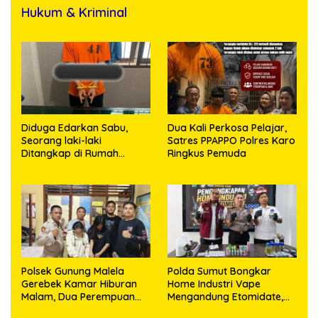
Hukum & Kriminal
Diduga Edarkan Sabu,
Dua Kali Perkosa Pelajar,
Seorang laki-laki
Satres PPAPPO Polres Karo
Ditangkap di Rumah
Ringkus Pemuda
Kosong, Polisi Sita
Timbangan Digital dan
Puluhan Plastik Klip
Polsek Gunung Malela
Polda Sumut Bongkar
Gerebek Kamar Hiburan
Home Industri Vape
Malam, Dua Perempuan
Mengandung Etomidate,
Penikmat Sabu Menangis
Bahan Baku Diduga