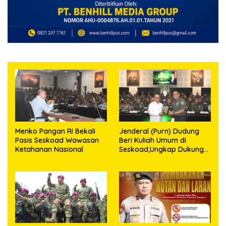
Menko Pangan RI Bekali
Jenderal (Purn) Dudung
Pasis Seskoad Wawasan
Beri Kuliah Umum di
Ketahanan Nasional
Seskoad,Ungkap Dukung
Program Strategis
Presiden