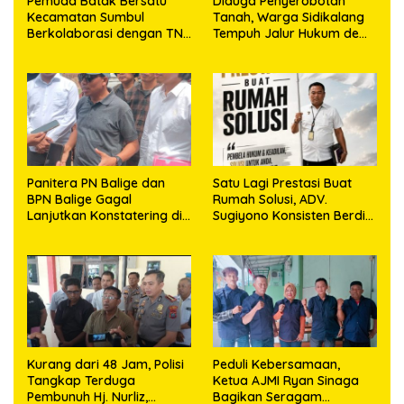
Pemuda Batak Bersatu
Diduga Penyerobotan
Kecamatan Sumbul
Tanah, Warga Sidikalang
Berkolaborasi dengan TNI
Tempuh Jalur Hukum demi
Gelar Pembersihan Massal
Memperjuangkan Hak
Sambut HUT Korem
Kepemilikan
023/KS dan HUT Ke-81
Kemerdekaan RI
Panitera PN Balige dan
Satu Lagi Prestasi Buat
BPN Balige Gagal
Rumah Solusi, ADV.
Lanjutkan Konstatering di
Sugiyono Konsisten Berdiri
Ajibata, Warga Sebut
di Garis Keadilan
Objek Salah Lokasi
Kurang dari 48 Jam, Polisi
Peduli Kebersamaan,
Tangkap Terduga
Ketua AJMI Ryan Sinaga
Pembunuh Hj. Nurliz,
Bagikan Seragam