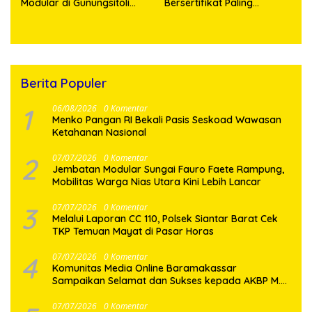
Modular di Gunungsitoli
Bersertifikat Paling
Masuki Tahap Pengecoran
Lambat Tiga Tahun ke
Abutmen
Depan
Berita Populer
1
06/08/2026
0 Komentar
Menko Pangan RI Bekali Pasis Seskoad Wawasan
Ketahanan Nasional
2
07/07/2026
0 Komentar
Jembatan Modular Sungai Fauro Faete Rampung,
Mobilitas Warga Nias Utara Kini Lebih Lancar
3
07/07/2026
0 Komentar
Melalui Laporan CC 110, Polsek Siantar Barat Cek
TKP Temuan Mayat di Pasar Horas
4
07/07/2026
0 Komentar
Komunitas Media Online Baramakassar
Sampaikan Selamat dan Sukses kepada AKBP M.
Aldy Sulaiman atas Amanah Jabatan Baru
07/07/2026
0 Komentar