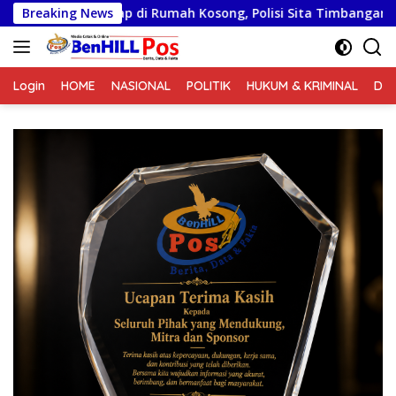
Langsung
ap di Rumah Kosong, Polisi Sita Timbangan Digital dan Puluhan 
Breaking News
ke
konten
Login
HOME
NASIONAL
POLITIK
HUKUM & KRIMINAL
DA