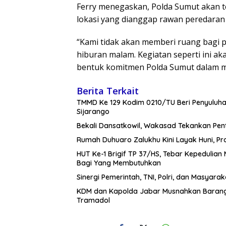
Ferry menegaskan, Polda Sumut akan te
lokasi yang dianggap rawan peredaran 
“Kami tidak akan memberi ruang bagi 
hiburan malam. Kegiatan seperti ini ak
bentuk komitmen Polda Sumut dalam me
Berita Terkait
TMMD Ke 129 Kodim 0210/TU Beri Penyuluha
Sijarango
Bekali Dansatkowil, Wakasad Tekankan Pen
Rumah Duhuaro Zalukhu Kini Layak Huni, Pr
HUT Ke-1 Brigif TP 37/HS, Tebar Kepedulian 
Bagi Yang Membutuhkan
Sinergi Pemerintah, TNI, Polri, dan Masyara
KDM dan Kapolda Jabar Musnahkan Barang 
Tramadol