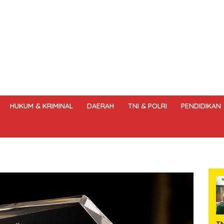
HUKUM & KRIMINAL
DAERAH
TNI & POLRI
PENDIDIKAN
DANG – UNDANG PERS
HAK JAWAB & KOREKSI BERITA
KODE
T