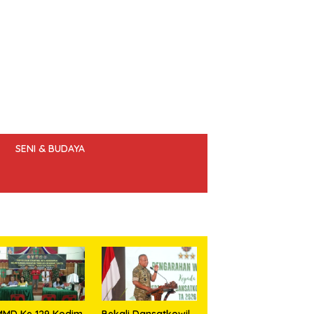
SENI & BUDAYA
 ETIK JURNALIS
MMD Ke 129 Kodim
Bekali Dansatkowil,