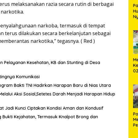
rus melaksanakan razia secara rutin di berbagai
Pa
narkotika.
H
Ny
T
penyalahgunaan narkoba, termasuk di tempat
an terus dilakukan secara berkelanjutan sebagai
mberantas narkotika,” tegasnya. ( Red )
Me
n Pelayanan Kesehatan, KB dan Stunting di Desa
Ke
02
B
tingnya Komunikasi
ogram Bakti TNI Hadirkan Harapan Baru di Nias Utara
Melalui Aksi Sosial,Setetes Darah Menjadi Harapan Hidup
kat Jadi Kunci Ciptakan Kondisi Aman dan Kondusif
Po
Bukti Kejahatan, Termasuk Knalpot Brong dan
Me
Pe
Ke
S