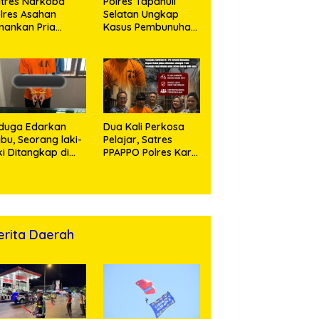
tres Narkoba
Polres Tapanuli
lres Asahan
Selatan Ungkap
ankan Pria
Kasus Pembunuhan
ngedar Sabu, Sita
Disertai Kekerasan
,60 Gram Barang
Seksual terhadap
kti
Anak, Pelaku
Ditangkap
duga Edarkan
Dua Kali Perkosa
bu, Seorang laki-
Pelajar, Satres
ki Ditangkap di
PPAPPO Polres Karo
umah Kosong,
Ringkus Pemuda
lisi Sita
mbangan Digital
n Puluhan Plastik
ip
erita Daerah