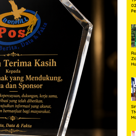
02
Pe
Pe
Ke
St
Si
R
Za
Hu
TN
Ha
Ni
Si
TN
Ma
Ku
Ko
Ko