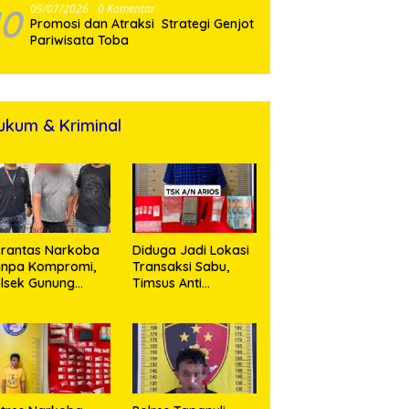
10
09/07/2026
0 Komentar
Promosi dan Atraksi Strategi Genjot
Pariwisata Toba
ukum & Kriminal
rantas Narkoba
Diduga Jadi Lokasi
anpa Kompromi,
Transaksi Sabu,
lsek Gunung
Timsus Anti
alela Amankan
Narkoba Polres
ia Bawa Sabu di
Asahan Amankan
gori Karangsari
Seorang Pria
dengan Barang
Bukti 63,67 Gram
Sabu