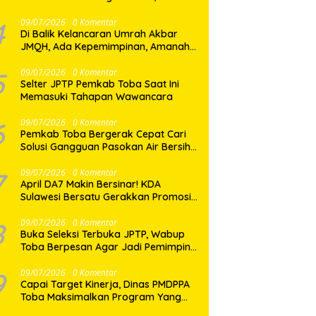
Dua Desa di Nias Selatan Segera
Pulih
4
09/07/2026
0 Komentar
Di Balik Kelancaran Umrah Akbar
JMQH, Ada Kepemimpinan, Amanah,
dan Pelayanan Sepenuh Hati
5
09/07/2026
0 Komentar
Selter JPTP Pemkab Toba Saat Ini
Memasuki Tahapan Wawancara
6
09/07/2026
0 Komentar
Pemkab Toba Bergerak Cepat Cari
Solusi Gangguan Pasokan Air Bersih
di Balige
7
09/07/2026
0 Komentar
April DA7 Makin Bersinar! KDA
Sulawesi Bersatu Gerakkan Promosi
Besar-Besaran di Makassar
8
09/07/2026
0 Komentar
Buka Seleksi Terbuka JPTP, Wabup
Toba Berpesan Agar Jadi Pemimpin
yang Baik
9
09/07/2026
0 Komentar
Capai Target Kinerja, Dinas PMDPPA
Toba Maksimalkan Program Yang
Ditetapkan.