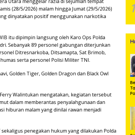
ra Utara menggelar razia di sejumlah tempat
amis (28/5/2026) malam hingga Jumat (29/5/2026)
njung dinyatakan positif menggunakan narkotika
 WIB itu dipimpin langsung oleh Karo Ops Polda
H
dri. Sebanyak 89 personel gabungan diterjunkan
personel Ditresnarkoba, Ditsamapta, Sat Brimob,
humas serta personel Polisi Militer TNI.
vi, Golden Tiger, Golden Dragon dan Black Owl
Be
T
Po
erry Walintukan mengatakan, kegiatan tersebut
M
umut dalam memberantas penyalahgunaan dan
Pr
asi hiburan malam yang dinilai rawan menjadi
Na
if sekaligus penegakan hukum yang dilakukan Polda