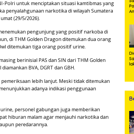
Sa
-Polri untuk menciptakan situasi kamtibmas yang
Po
a penyalahgunaan narkotika di wilayah Sumatera
Am
Pe
Jumat (29/5/2026).
19
Bu
k menemukan pengunjung yang positif narkoba di
un, di THM Golden Dragon ditemukan dua orang
wl ditemukan tiga orang positif urine.
Di
Sa
asing berinisial PAS dan SIN dari THM Golden
la
l diamankan BVA, DGRT dan GBH.
R
Po
Ti
pemeriksaan lebih lanjut. Meski tidak ditemukan
da
ne menunjukkan adanya indikasi penggunaan
Kl
B
 urine, personel gabungan juga memberikan
at hiburan malam agar menjauhi narkotika dan
maupun peredarannya.