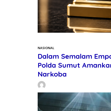
Beranda
NASIONAL
NASIONAL
Dalam Semalam Empat
Polda Sumut Amankan
Narkoba
Daniel Manurung
29/05/2026