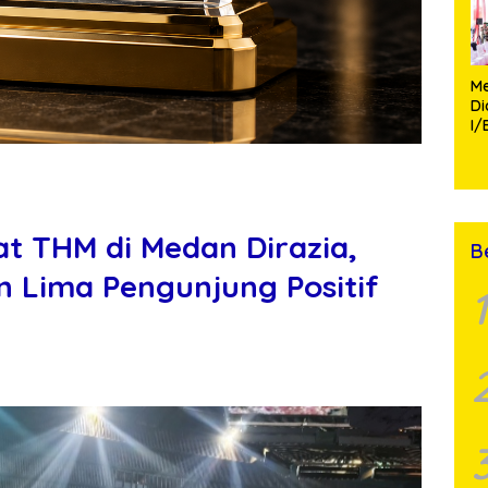
Me
D
I/
TP
Fa
Mo
 THM di Medan Dirazia,
B
 Lima Pengunjung Positif
1