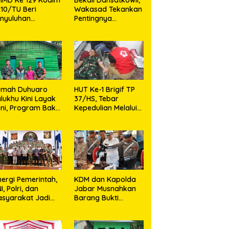
10/TU Beri
Wakasad Tekankan
nyuluhan
Pentingnya
layanan
Komunikasi
sehatan, KB dan
unting di Desa
jarango
umah Duhuaro
HUT Ke-1 Brigif TP
lukhu Kini Layak
37/HS, Tebar
ni, Program Bakti
Kepedulian Melalui
I Hadirkan
Aksi Sosial,Setetes
rapan Baru di
Darah Menjadi
as Utara
Harapan Hidup Bagi
Yang
Membutuhkan
nergi Pemerintah,
KDM dan Kapolda
I, Polri, dan
Jabar Musnahkan
syarakat Jadi
Barang Bukti
nci Ciptakan
Kejahatan,
ndisi Aman dan
Termasuk Knalpot
ndusif
Brong dan