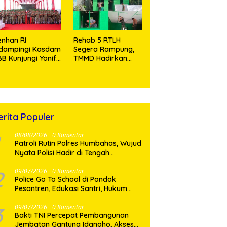
Tramadol
nhan RI
Rehab 5 RTLH
idampingi Kasdam
Segera Rampung,
BB Kunjungi Yonif
TMMD Hadirkan
 902/SPG, Tinjau
Harapan Baru Bagi
silitas dan Beri
Warga Desa
tivasi Prajurit
Sijarango
erita Populer
08/08/2026
0 Komentar
Patroli Rutin Polres Humbahas, Wujud
Nyata Polisi Hadir di Tengah
Masyarakat
2
09/07/2026
0 Komentar
Police Go To School di Pondok
Pesantren, Edukasi Santri, Hukum
dan Pembentukan Karakter Generasi
Muda
3
09/07/2026
0 Komentar
Bakti TNI Percepat Pembangunan
Jembatan Gantung Idanoho, Akses