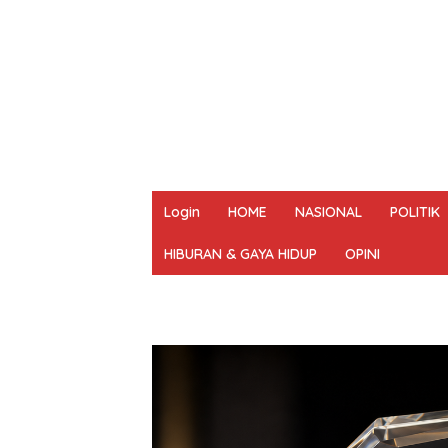
Login
HOME
NASIONAL
POLITIK
HIBURAN & GAYA HIDUP
OPINI
REDAKSI
PEDOMAN MEDIA SIBER
UN