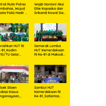
troli Rutin Polres
Wajib Nonton! Aksi
umbahas, Wujud
Elite Kopaska dan
ata Polisi Hadir di
Srikandi Kowal Siap
engah Masyarakat
Bikin Warga
Makassar Terpukau
riahkan HUT RI
Semarak Lomba
-81, Kodim
HUT Kemerdekaan
10/TU Gelar
RI Ke-81 di Makodim
erbagai Lomba
0210/TU
lsek Silaen
Sambut HUT
diasi Kasus
Kemerdekaan RI
nganiayaan,
Ke-81, Satlantas
dua Belah Pihak
Polres Toba Bagi
epakat Damai
Sembako Kepada