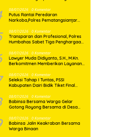
Shabu di Medan Marelan
4
08/07/2026
0 Komentar
Putus Rantai Peredaran
Narkoba,Polres Pematangsianțar
Amankan Pemilik Ekstasi 8 Butir
5
08/07/2026
0 Komentar
Transparan dan Profesional, Polres
Humbahas Sabet Tiga Penghargaan
dari KPPN Balige
6
08/07/2026
0 Komentar
Lawyer Muda Didiyanto, S.H., M.Kn.
Berkomitmen Memberikan Layanan
Hukum Profesional dan Berorientasi
Pada Keadilan
7
08/07/2026
0 Komentar
Seleksi Tahap I Tuntas, PSSI
Kabupaten Dairi Bidik Tiket Final
Porprovsu Sumut 2026
8
08/07/2026
0 Komentar
Babinsa Bersama Warga Gelar
Gotong Royong Bersama di Desa
Gasaribu
9
08/07/2026
0 Komentar
Babinsa Jalin Keakraban Bersama
Warga Binaan