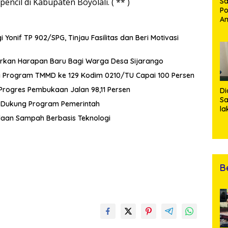
Sa
cil di Kabupaten Boyolali. ( ** )
Po
Am
Pe
19
onif TP 902/SPG, Tinjau Fasilitas dan Beri Motivasi
Bu
rkan Harapan Baru Bagi Warga Desa Sijarango
g Program TMMD ke 129 Kodim 0210/TU Capai 100 Persen
rogres Pembukaan Jalan 98,11 Persen
Di
Sa
n Dukung Program Pemerintah
la
R
laan Sampah Berbasis Teknologi
Po
Ti
da
Kl
B