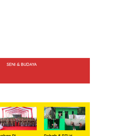
SENI & BUDAYA
 ETIK JURNALIS
nhan RI
Rehab 5 RTLH