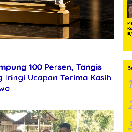
M
K
II
P
Ko
Si
St
pung 100 Persen, Tangis
B
Iringi Ucapan Terima Kasih
1
owo