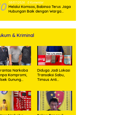
10
08/07/2026
0 Komentar
Melalui Komsos, Babinsa Terus Jaga
Hubungan Baik dengan Warga
Binaan
ukum & Kriminal
rantas Narkoba
Diduga Jadi Lokasi
anpa Kompromi,
Transaksi Sabu,
lsek Gunung
Timsus Anti
alela Amankan
Narkoba Polres
ia Bawa Sabu di
Asahan Amankan
gori Karangsari
Seorang Pria
dengan Barang
Bukti 63,67 Gram
Sabu