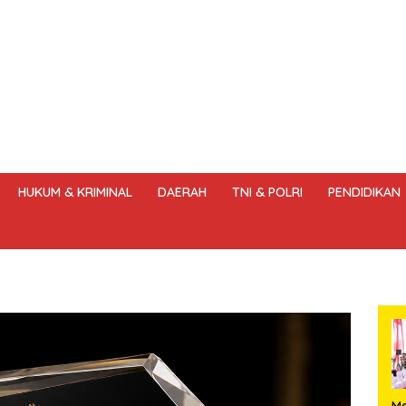
HUKUM & KRIMINAL
DAERAH
TNI & POLRI
PENDIDIKAN
DANG – UNDANG PERS
HAK JAWAB & KOREKSI BERITA
KODE
Me