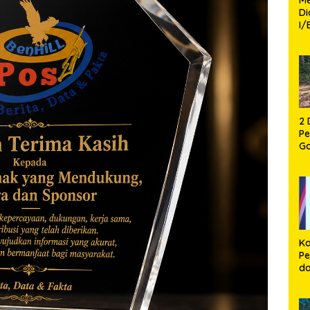
D
I/
TP
Fa
Mo
2 
P
G
P
12
Ca
Ka
Pe
d
P
Pe