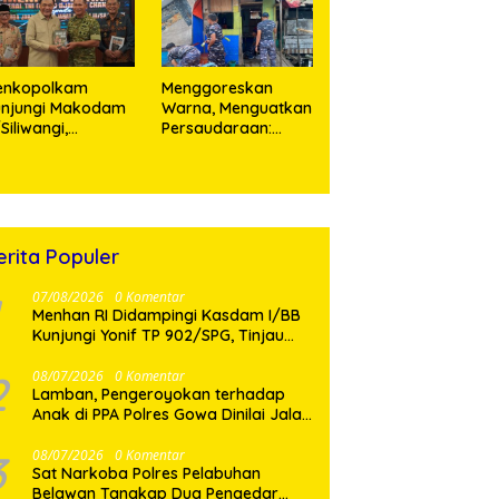
enkopolkam
‎Menggoreskan
unjungi Makodam
Warna, Menguatkan
I/Siliwangi,
Persaudaraan:
angdam Tegaskan
Kodaeral I Bangun
mitmen Perkuat
Kedekatan Dengan
nergi Menjaga
Masyarakat Pesisir
abilitas Nasional
erita Populer
07/08/2026
0 Komentar
Menhan RI Didampingi Kasdam I/BB
Kunjungi Yonif TP 902/SPG, Tinjau
Fasilitas dan Beri Motivasi Prajurit
2
08/07/2026
0 Komentar
Lamban, Pengeroyokan terhadap
Anak di PPA Polres Gowa Dinilai Jalan
di Tempat
3
08/07/2026
0 Komentar
Sat Narkoba Polres Pelabuhan
Belawan Tangkap Dua Pengedar