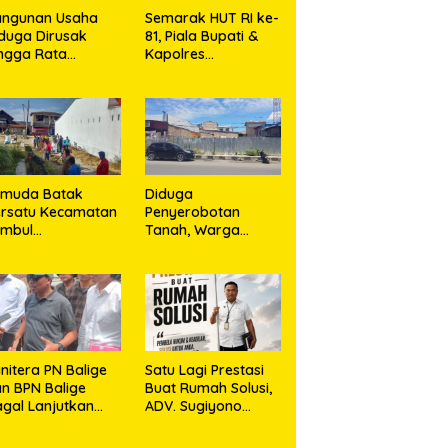
angunan Usaha
Semarak HUT RI ke-
duga Dirusak
81, Piala Bupati &
ngga Rata
Kapolres
ngan Tanah,
Majalengka Cup
asa Hukum Dike
2026 Kobarkan
rana Ujung dan
Semangat Generasi
sro Ujung Resmi
Muda
mpuh Jalur
ukum
emuda Batak
Diduga
rsatu Kecamatan
Penyerobotan
umbul
Tanah, Warga
rkolaborasi
Sidikalang Tempuh
ngan TNI Gelar
Jalur Hukum demi
embersihan
Memperjuangkan
ssal Sambut HUT
Hak Kepemilikan
orem 023/KS dan
T Ke-81
emerdekaan RI
nitera PN Balige
Satu Lagi Prestasi
n BPN Balige
Buat Rumah Solusi,
gal Lanjutkan
ADV. Sugiyono
nstatering di
Konsisten Berdiri di
ibata, Warga
Garis Keadilan