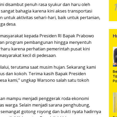
 disambut penuh rasa syukur dan haru oleh
angat bahagia karena kini akses transportasi
untuk aktivitas sehari-hari, baik untuk pertanian,
ga desa.
H
i masyarakat kepada Presiden RI Bapak Prabowo
irkan program pembangunan hingga menyentuh
haru karena perhatian pemerintah pusat kini
asyarakat kecil di pedesaan.
dilalui, terutama saat musim hujan. Sekarang kami
Be
us dan kokoh. Terima kasih Bapak Presiden
T
sa kami,” ungkap Warsono salah satu tokoh
Po
M
Pr
Na
kan mampu menjadi penggerak roda ekonomi
as warga. Selain menjadi sarana penghubung,
l semangat gotong royong dan bukti nyata hadirnya