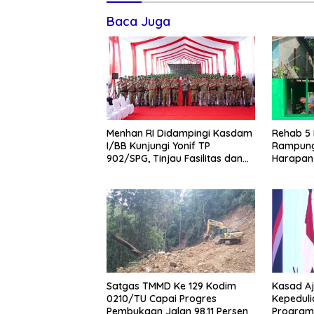
Baca Juga
Menhan RI Didampingi Kasdam
Rehab 5
I/BB Kunjungi Yonif TP
Rampung
902/SPG, Tinjau Fasilitas dan
Harapan
Beri Motivasi Prajurit
Desa Si
Satgas TMMD Ke 129 Kodim
Kasad Aj
0210/TU Capai Progres
Kepedul
Pembukaan Jalan 98,11 Persen
Program