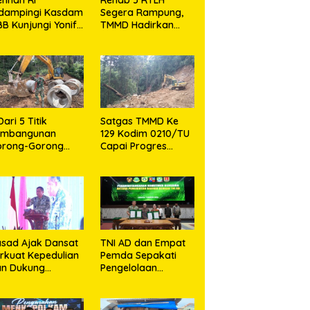
idampingi Kasdam
Segera Rampung,
BB Kunjungi Yonif
TMMD Hadirkan
 902/SPG, Tinjau
Harapan Baru Bagi
silitas dan Beri
Warga Desa
tivasi Prajurit
Sijarango
Dari 5 Titik
Satgas TMMD Ke
embangunan
129 Kodim 0210/TU
orong-Gorong
Capai Progres
rogram TMMD ke
Pembukaan Jalan
9 Kodim 0210/TU
98,11 Persen
pai 100 Persen
sad Ajak Dansat
TNI AD dan Empat
rkuat Kepedulian
Pemda Sepakati
an Dukung
Pengelolaan
rogram
Sampah Berbasis
merintah
Teknologi