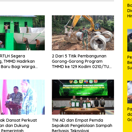
B
Di
Hi
de
Ku
Ki
Ma
Te
H
 RTLH Segera
2 Dari 5 Titik Pembangunan
P
, TMMD Hadirkan
Gorong-Gorong Program
Be
 Baru Bagi Warga
TMMD ke 129 Kodim 0210/TU
S
jarango
Capai 100 Persen
Be
de
P
Ma
K
HU
K
Pa
da
Ga
ak Dansat Perkuat
TNI AD dan Empat Pemda
Ko
ian dan Dukung
Sepakati Pengelolaan Sampah
Aj
 Pemerintah
Berbasis Teknologi