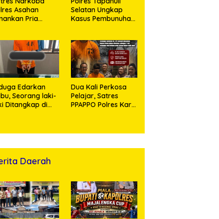
tres Narkoba
Polres Tapanuli
lres Asahan
Selatan Ungkap
ankan Pria
Kasus Pembunuhan
ngedar Sabu, Sita
Disertai Kekerasan
,60 Gram Barang
Seksual terhadap
kti
Anak, Pelaku
Ditangkap
duga Edarkan
Dua Kali Perkosa
bu, Seorang laki-
Pelajar, Satres
ki Ditangkap di
PPAPPO Polres Karo
umah Kosong,
Ringkus Pemuda
lisi Sita
mbangan Digital
n Puluhan Plastik
ip
erita Daerah