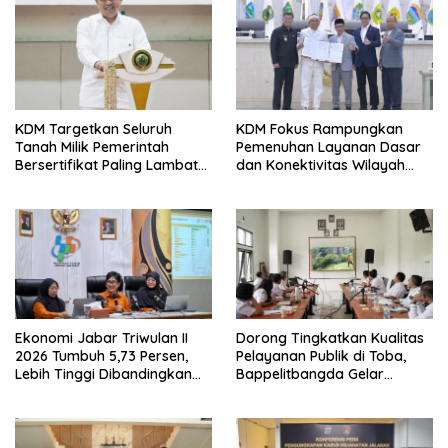
KDM Targetkan Seluruh
KDM Fokus Rampungkan
Tanah Milik Pemerintah
Pemenuhan Layanan Dasar
Bersertifikat Paling Lambat
dan Konektivitas Wilayah
Tiga Tahun ke Depan
pada 2027
Ekonomi Jabar Triwulan II
Dorong Tingkatkan Kualitas
2026 Tumbuh 5,73 Persen,
Pelayanan Publik di Toba,
Lebih Tinggi Dibandingkan
Bappelitbangda Gelar
Nasional
Lomba Inovasi Perangkat
Daerah