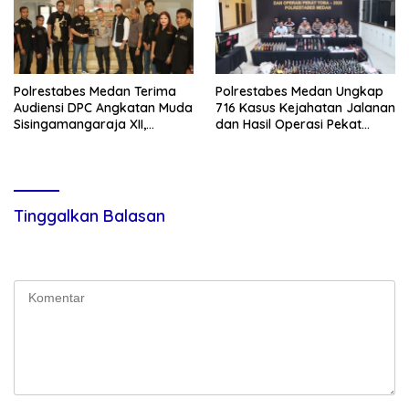
Polrestabes Medan Terima
Polrestabes Medan Ungkap
Audiensi DPC Angkatan Muda
716 Kasus Kejahatan Jalanan
Sisingamangaraja XII,
dan Hasil Operasi Pekat
Perkuat Sinergitas Jaga
Toba 2026, 906 Tersangka
Kamtibmas
Diamankan
Tinggalkan Balasan
Alamat email Anda tidak akan dipublikasikan.
Ruas yang wajib
ditandai
*