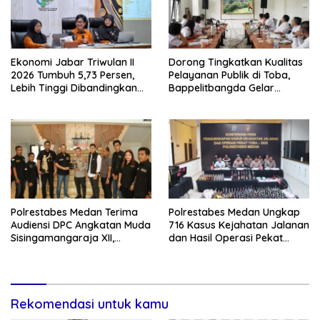
Ekonomi Jabar Triwulan II
Dorong Tingkatkan Kualitas
2026 Tumbuh 5,73 Persen,
Pelayanan Publik di Toba,
Lebih Tinggi Dibandingkan
Bappelitbangda Gelar
Nasional
Lomba Inovasi Perangkat
Daerah
Polrestabes Medan Terima
Polrestabes Medan Ungkap
Audiensi DPC Angkatan Muda
716 Kasus Kejahatan Jalanan
Sisingamangaraja XII,
dan Hasil Operasi Pekat
Perkuat Sinergitas Jaga
Toba 2026, 906 Tersangka
Kamtibmas
Diamankan
Rekomendasi untuk kamu