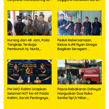
Ajibata, Warga Sebut
di Garis Keadilan
Objek Salah Lokasi
Kurang dari 48 Jam, Polisi
Peduli Kebersamaan,
Tangkap Terduga
Ketua AJMI Ryan Sinaga
Pembunuh Hj. Nurliz,
Bagikan Seragam
Keluarga Sampaikan
Wartawan Liputan Kodam
Apresiasi
I/BB dan Jajaran
PW IWO Kaltim Ucapkan
Pasca Kebakaran Dahsyat
Selamat HUT ke-69 Polda
Hanguskan Dua Ruko
Kaltim, Soroti Pentingnya
Senilai Rp1,5 Miliar,
Sinergi Polisi dan Media
Kapolsek Bandar Huluan
Keluarkan Himbauan