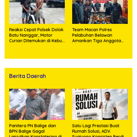
Reaksi Cepat Polsek Dolok
Team Macan Polres
Batu Nanggar, Motor
Pelabuhan Belawan
Curian Ditemukan di Kebun
Amankan Tiga Anggota
Sawit, Dua Bersaudara
Geng Motor di Marelan
Diringkus
Pasar 9
Berita Daerah
Panitera PN Balige dan
Satu Lagi Prestasi Buat
BPN Balige Gagal
Rumah Solusi, ADV.
Lanjutkan Konstatering di
Sugiyono Konsisten Berdiri