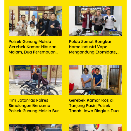
Polsek Gunung Malela
Polda Sumut Bongkar
Gerebek Kamar Hiburan
Home Industri Vape
Malam, Dua Perempuan
Mengandung Etomidate,
Penikmat Sabu Menangis
Bahan Baku Diduga
Saat Diringkus
Dipasok dari Kamboja
Tim Jatanras Polres
Gerebek Kamar Kos di
Simalungun Bersama
Tanjung Pasir, Polsek
Polsek Gunung Malela Buru
Tanah Jawa Ringkus Dua
Pelaku Curas hingga
Pengedar Sabu
Provinsi Riau dan Berhasil
Bekuk Tersangka