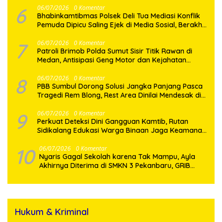
6
06/07/2026
0 Komentar
Bhabinkamtibmas Polsek Deli Tua Mediasi Konflik
Pemuda Dipicu Saling Ejek di Media Sosial, Berakhir
Damai
7
06/07/2026
0 Komentar
Patroli Brimob Polda Sumut Sisir Titik Rawan di
Medan, Antisipasi Geng Motor dan Kejahatan
Jalanan
8
06/07/2026
0 Komentar
PBB Sumbul Dorong Solusi Jangka Panjang Pasca
Tragedi Rem Blong, Rest Area Dinilai Mendesak di
Jalur Dairi–Karo
9
06/07/2026
0 Komentar
Perkuat Deteksi Dini Gangguan Kamtib, Rutan
Sidikalang Edukasi Warga Binaan Jaga Keamanan
Bersama
10
06/07/2026
0 Komentar
Nyaris Gagal Sekolah karena Tak Mampu, Ayla
Akhirnya Diterima di SMKN 3 Pekanbaru, GRIB
Jaya Datang Membawa Harapan
Hukum & Kriminal