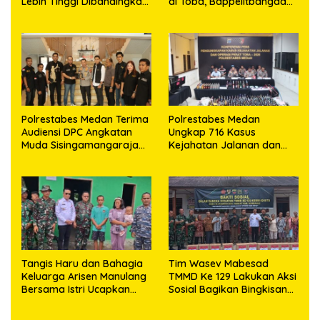
Lebih Tinggi Dibandingkan
di Toba, Bappelitbangda
Nasional
Gelar Lomba Inovasi
Perangkat Daerah
Polrestabes Medan Terima
Polrestabes Medan
Audiensi DPC Angkatan
Ungkap 716 Kasus
Muda Sisingamangaraja
Kejahatan Jalanan dan
XII, Perkuat Sinergitas
Hasil Operasi Pekat Toba
Jaga Kamtibmas
2026, 906 Tersangka
Diamankan
Tangis Haru dan Bahagia
Tim Wasev Mabesad
Keluarga Arisen Manulang
TMMD Ke 129 Lakukan Aksi
Bersama Istri Ucapkan
Sosial Bagikan Bingkisan
Terimakasih Kepada TNI,
Tali Asih Kepada Warga
Semoga Kedepannya TNI
Desa Sijarango