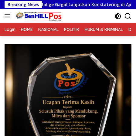
Langsung
Balige Gagal Lanjutkan Konstatering di Ajibata, Warga Sebut Ob
Breaking News
ke
konten
Login
HOME
NASIONAL
POLITIK
HUKUM & KRIMINAL
DA