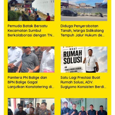
Pemuda Batak Bersatu
Diduga Penyerobotan
Kecamatan Sumbul
Tanah, Warga Sidikalang
Berkolaborasi dengan TNI
Tempuh Jalur Hukum demi
Gelar Pembersihan Massal
Memperjuangkan Hak
Sambut HUT Korem
Kepemilikan
023/KS dan HUT Ke-81
Kemerdekaan RI
Panitera PN Balige dan
Satu Lagi Prestasi Buat
BPN Balige Gagal
Rumah Solusi, ADV.
Lanjutkan Konstatering di
Sugiyono Konsisten Berdiri
Ajibata, Warga Sebut
di Garis Keadilan
Objek Salah Lokasi