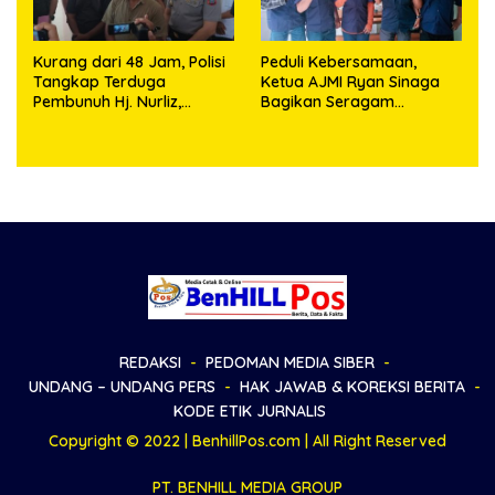
Kurang dari 48 Jam, Polisi
Peduli Kebersamaan,
Tangkap Terduga
Ketua AJMI Ryan Sinaga
Pembunuh Hj. Nurliz,
Bagikan Seragam
Keluarga Sampaikan
Wartawan Liputan Kodam
Apresiasi
I/BB dan Jajaran
REDAKSI
PEDOMAN MEDIA SIBER
UNDANG – UNDANG PERS
HAK JAWAB & KOREKSI BERITA
KODE ETIK JURNALIS
Copyright © 2022 | BenhillPos.com | All Right Reserved
PT. BENHILL MEDIA GROUP