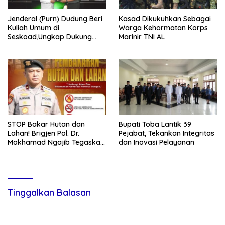
Jenderal (Purn) Dudung Beri
Kasad Dikukuhkan Sebagai
Kuliah Umum di
Warga Kehormatan Korps
Seskoad,Ungkap Dukung
Marinir TNI AL
Program Strategis Presiden
STOP Bakar Hutan dan
Bupati Toba Lantik 39
Lahan! Brigjen Pol. Dr.
Pejabat, Tekankan Integritas
Mokhamad Ngajib Tegaskan:
dan Inovasi Pelayanan
Jangan Rusak Alam, Jangan
Pertaruhkan Masa Depan!
Tinggalkan Balasan
Alamat email Anda tidak akan dipublikasikan.
Ruas yang wajib
ditandai
*