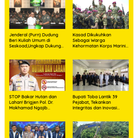
TDM
Jenderal (Purn) Dudung
Kasad Dikukuhkan
Beri Kuliah Umum di
Sebagai Warga
Seskoad,Ungkap Dukung
Kehormatan Korps Marinir
Program Strategis
TNI AL
Presiden
STOP Bakar Hutan dan
Bupati Toba Lantik 39
Lahan! Brigjen Pol. Dr.
Pejabat, Tekankan
Mokhamad Ngajib
Integritas dan Inovasi
Tegaskan: Jangan Rusak
Pelayanan
Alam, Jangan Pertaruhkan
Masa Depan!