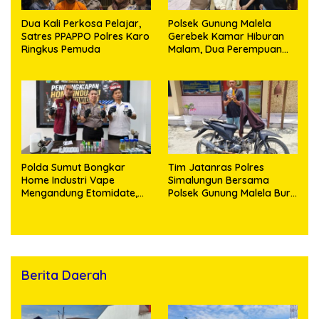
Dua Kali Perkosa Pelajar,
Polsek Gunung Malela
Satres PPAPPO Polres Karo
Gerebek Kamar Hiburan
Ringkus Pemuda
Malam, Dua Perempuan
Penikmat Sabu Menangis
Saat Diringkus
Polda Sumut Bongkar
Tim Jatanras Polres
Home Industri Vape
Simalungun Bersama
Mengandung Etomidate,
Polsek Gunung Malela Buru
Bahan Baku Diduga
Pelaku Curas hingga
Dipasok dari Kamboja
Provinsi Riau dan Berhasil
Bekuk Tersangka
Berita Daerah