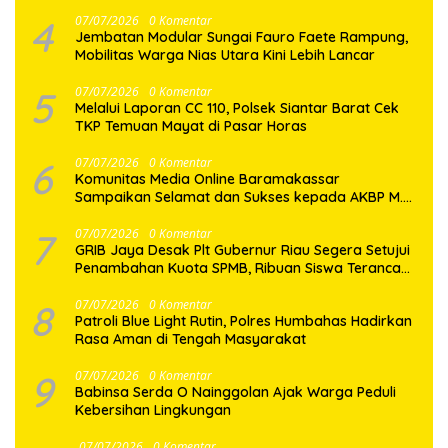
Penyalahgunaan Narkotika
4
07/07/2026
0 Komentar
Jembatan Modular Sungai Fauro Faete Rampung,
Mobilitas Warga Nias Utara Kini Lebih Lancar
5
07/07/2026
0 Komentar
Melalui Laporan CC 110, Polsek Siantar Barat Cek
TKP Temuan Mayat di Pasar Horas
6
07/07/2026
0 Komentar
Komunitas Media Online Baramakassar
Sampaikan Selamat dan Sukses kepada AKBP M.
Aldy Sulaiman atas Amanah Jabatan Baru
7
07/07/2026
0 Komentar
GRIB Jaya Desak Plt Gubernur Riau Segera Setujui
Penambahan Kuota SPMB, Ribuan Siswa Terancam
Tak Tertampung
8
07/07/2026
0 Komentar
Patroli Blue Light Rutin, Polres Humbahas Hadirkan
Rasa Aman di Tengah Masyarakat
9
07/07/2026
0 Komentar
Babinsa Serda O Nainggolan Ajak Warga Peduli
Kebersihan Lingkungan
07/07/2026
0 Komentar