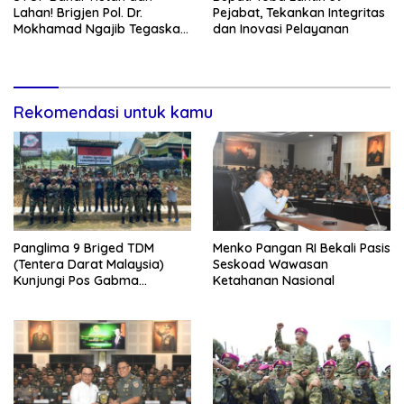
Lahan! Brigjen Pol. Dr.
Pejabat, Tekankan Integritas
Mokhamad Ngajib Tegaskan:
dan Inovasi Pelayanan
Jangan Rusak Alam, Jangan
Pertaruhkan Masa Depan!
Rekomendasi untuk kamu
Panglima 9 Briged TDM
Menko Pangan RI Bekali Pasis
(Tentera Darat Malaysia)
Seskoad Wawasan
Kunjungi Pos Gabma
Ketahanan Nasional
Temajuk dan Sajingan,
Perkuat Sinergitas TNI–TDM