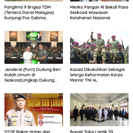
Panglima 9 Briged TDM
Menko Pangan RI Bekali Pasis
(Tentera Darat Malaysia)
Seskoad Wawasan
Kunjungi Pos Gabma
Ketahanan Nasional
Temajuk dan Sajingan,
Perkuat Sinergitas TNI–TDM
Jenderal (Purn) Dudung Beri
Kasad Dikukuhkan Sebagai
Kuliah Umum di
Warga Kehormatan Korps
Seskoad,Ungkap Dukung
Marinir TNI AL
Program Strategis Presiden
STOP Bakar Hutan dan
Bupati Toba Lantik 39