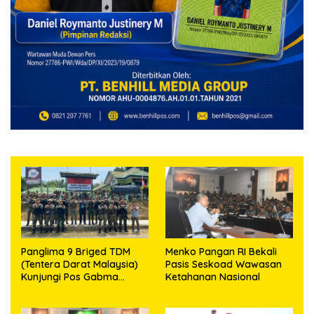
Panglima 9 Briged TDM
Menko Pangan RI Bekali
(Tentera Darat Malaysia)
Pasis Seskoad Wawasan
Kunjungi Pos Gabma
Ketahanan Nasional
Temajuk dan Sajingan,
Perkuat Sinergitas TNI–