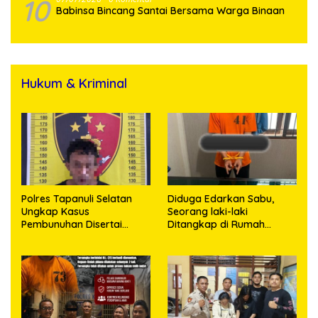
10
Babinsa Bincang Santai Bersama Warga Binaan
Hukum & Kriminal
Polres Tapanuli Selatan
Diduga Edarkan Sabu,
Ungkap Kasus
Seorang laki-laki
Pembunuhan Disertai
Ditangkap di Rumah
Kekerasan Seksual
Kosong, Polisi Sita
terhadap Anak, Pelaku
Timbangan Digital dan
Ditangkap
Puluhan Plastik Klip