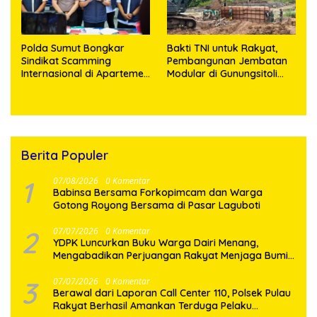
Polda Sumut Bongkar
Bakti TNI untuk Rakyat,
Sindikat Scamming
Pembangunan Jembatan
Internasional di Apartemen
Modular di Gunungsitoli
Medan, Korban Rugi Rp6,7
Masuki Tahap Pengecoran
Miliar
Abutmen
Berita Populer
1
07/08/2026
0 Komentar
Babinsa Bersama Forkopimcam dan Warga
Gotong Royong Bersama di Pasar Laguboti
2
07/07/2026
0 Komentar
YDPK Luncurkan Buku Warga Dairi Menang,
Mengabadikan Perjuangan Rakyat Menjaga Bumi
Dairi Melalui Jalur Hukum
3
07/07/2026
0 Komentar
Berawal dari Laporan Call Center 110, Polsek Pulau
Rakyat Berhasil Amankan Terduga Pelaku