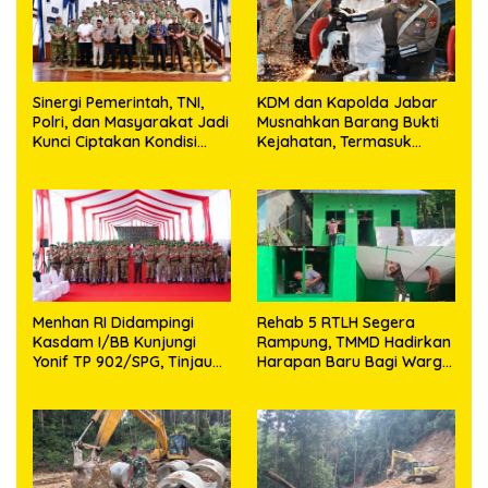
Sinergi Pemerintah, TNI,
KDM dan Kapolda Jabar
Polri, dan Masyarakat Jadi
Musnahkan Barang Bukti
Kunci Ciptakan Kondisi
Kejahatan, Termasuk
Aman dan Kondusif
Knalpot Brong dan
Tramadol
Menhan RI Didampingi
Rehab 5 RTLH Segera
Kasdam I/BB Kunjungi
Rampung, TMMD Hadirkan
Yonif TP 902/SPG, Tinjau
Harapan Baru Bagi Warga
Fasilitas dan Beri Motivasi
Desa Sijarango
Prajurit