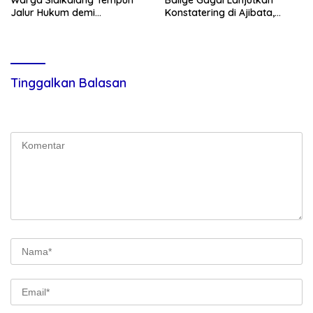
Warga Sidikalang Tempuh
Balige Gagal Lanjutkan
Jalur Hukum demi
Konstatering di Ajibata,
Memperjuangkan Hak
Warga Sebut Objek Salah
Kepemilikan
Lokasi
Tinggalkan Balasan
Alamat email Anda tidak akan dipublikasikan.
Ruas yang wajib
ditandai
*