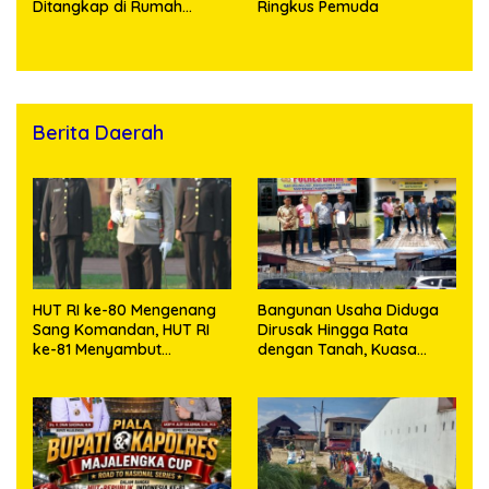
Ditangkap di Rumah
Ringkus Pemuda
Kosong, Polisi Sita
Timbangan Digital dan
Puluhan Plastik Klip
Berita Daerah
HUT RI ke-80 Mengenang
Bangunan Usaha Diduga
Sang Komandan, HUT RI
Dirusak Hingga Rata
ke-81 Menyambut
dengan Tanah, Kuasa
Kapolresta Kendari
Hukum Dike Kirana Ujung
dan Masro Ujung Resmi
Tempuh Jalur Hukum