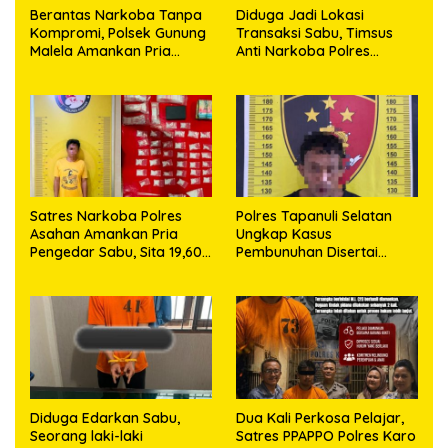
Berantas Narkoba Tanpa
Diduga Jadi Lokasi
Kompromi, Polsek Gunung
Transaksi Sabu, Timsus
Malela Amankan Pria
Anti Narkoba Polres
Bawa Sabu di Nagori
Asahan Amankan Seorang
Karangsari
Pria dengan Barang Bukti
63,67 Gram Sabu
Satres Narkoba Polres
Polres Tapanuli Selatan
Asahan Amankan Pria
Ungkap Kasus
Pengedar Sabu, Sita 19,60
Pembunuhan Disertai
Gram Barang Bukti
Kekerasan Seksual
terhadap Anak, Pelaku
Ditangkap
Diduga Edarkan Sabu,
Dua Kali Perkosa Pelajar,
Seorang laki-laki
Satres PPAPPO Polres Karo