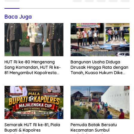
Baca Juga
HUT RI ke-80 Mengenang
Bangunan Usaha Diduga
Sang Komandan, HUT RI ke-
Dirusak Hingga Rata dengan
81 Menyambut Kapolresta
Tanah, Kuasa Hukum Dike
Kendari
Kirana Ujung dan Masro
Ujung Resmi Tempuh Jalur
Hukum
Semarak HUT RI ke-81, Piala
Pemuda Batak Bersatu
Bupati & Kapolres
Kecamatan Sumbul