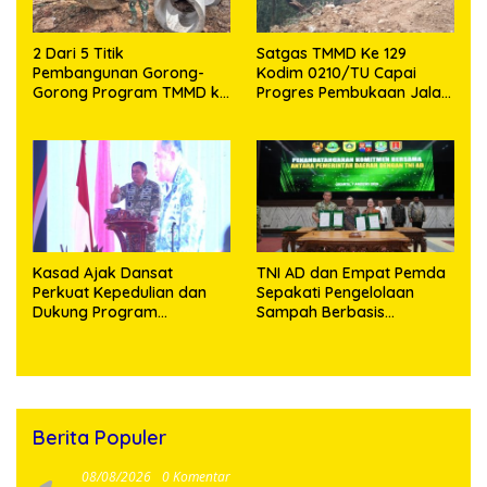
2 Dari 5 Titik
Satgas TMMD Ke 129
Pembangunan Gorong-
Kodim 0210/TU Capai
Gorong Program TMMD ke
Progres Pembukaan Jalan
129 Kodim 0210/TU Capai
98,11 Persen
100 Persen
Kasad Ajak Dansat
TNI AD dan Empat Pemda
Perkuat Kepedulian dan
Sepakati Pengelolaan
Dukung Program
Sampah Berbasis
Pemerintah
Teknologi
Berita Populer
08/08/2026
0 Komentar