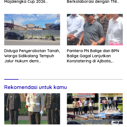
Majalengka Cup 2026
Berkolaborasi dengan TNI
Kobarkan Semangat
Gelar Pembersihan Massal
Generasi Muda
Sambut HUT Korem 023/KS
dan HUT Ke-81 Kemerdekaan
RI
Diduga Penyerobotan Tanah,
Panitera PN Balige dan BPN
Warga Sidikalang Tempuh
Balige Gagal Lanjutkan
Jalur Hukum demi
Konstatering di Ajibata,
Memperjuangkan Hak
Warga Sebut Objek Salah
Kepemilikan
Lokasi
Rekomendasi untuk kamu