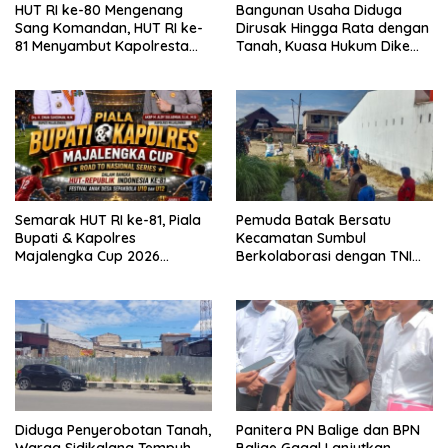
HUT RI ke-80 Mengenang
Bangunan Usaha Diduga
Sang Komandan, HUT RI ke-
Dirusak Hingga Rata dengan
81 Menyambut Kapolresta
Tanah, Kuasa Hukum Dike
Kendari
Kirana Ujung dan Masro
Ujung Resmi Tempuh Jalur
Hukum
Semarak HUT RI ke-81, Piala
Pemuda Batak Bersatu
Bupati & Kapolres
Kecamatan Sumbul
Majalengka Cup 2026
Berkolaborasi dengan TNI
Kobarkan Semangat
Gelar Pembersihan Massal
Generasi Muda
Sambut HUT Korem 023/KS
dan HUT Ke-81 Kemerdekaan
RI
Diduga Penyerobotan Tanah,
Panitera PN Balige dan BPN