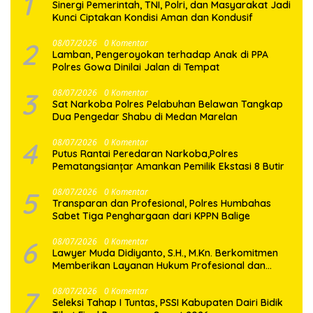
1
Sinergi Pemerintah, TNI, Polri, dan Masyarakat Jadi
Kunci Ciptakan Kondisi Aman dan Kondusif
2
08/07/2026
0 Komentar
Lamban, Pengeroyokan terhadap Anak di PPA
Polres Gowa Dinilai Jalan di Tempat
3
08/07/2026
0 Komentar
Sat Narkoba Polres Pelabuhan Belawan Tangkap
Dua Pengedar Shabu di Medan Marelan
4
08/07/2026
0 Komentar
Putus Rantai Peredaran Narkoba,Polres
Pematangsianțar Amankan Pemilik Ekstasi 8 Butir
5
08/07/2026
0 Komentar
Transparan dan Profesional, Polres Humbahas
Sabet Tiga Penghargaan dari KPPN Balige
6
08/07/2026
0 Komentar
Lawyer Muda Didiyanto, S.H., M.Kn. Berkomitmen
Memberikan Layanan Hukum Profesional dan
Berorientasi Pada Keadilan
7
08/07/2026
0 Komentar
Seleksi Tahap I Tuntas, PSSI Kabupaten Dairi Bidik