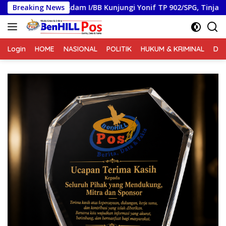
Langsung
am I/BB Kunjungi Yonif TP 902/SPG, Tinjau Fasilitas dan Beri Mo
Breaking News
ke
konten
Login
HOME
NASIONAL
POLITIK
HUKUM & KRIMINAL
DA