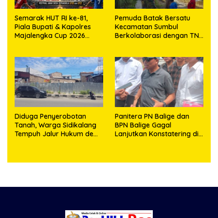
Semarak HUT RI ke-81,
Pemuda Batak Bersatu
Piala Bupati & Kapolres
Kecamatan Sumbul
Majalengka Cup 2026
Berkolaborasi dengan TNI
Kobarkan Semangat
Gelar Pembersihan Massal
Generasi Muda
Sambut HUT Korem
023/KS dan HUT Ke-81
Kemerdekaan RI
Diduga Penyerobotan
Panitera PN Balige dan
Tanah, Warga Sidikalang
BPN Balige Gagal
Tempuh Jalur Hukum demi
Lanjutkan Konstatering di
Memperjuangkan Hak
Ajibata, Warga Sebut
Kepemilikan
Objek Salah Lokasi