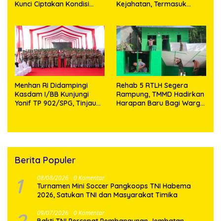
Kunci Ciptakan Kondisi
Kejahatan, Termasuk
Aman dan Kondusif
Knalpot Brong dan
Tramadol
Menhan RI Didampingi
Rehab 5 RTLH Segera
Kasdam I/BB Kunjungi
Rampung, TMMD Hadirkan
Yonif TP 902/SPG, Tinjau
Harapan Baru Bagi Warga
Fasilitas dan Beri Motivasi
Desa Sijarango
Prajurit
Berita Populer
1
08/08/2026
0 Komentar
Turnamen Mini Soccer Pangkoops TNI Habema
2026, Satukan TNI dan Masyarakat Timika
09/07/2026
0 Komentar