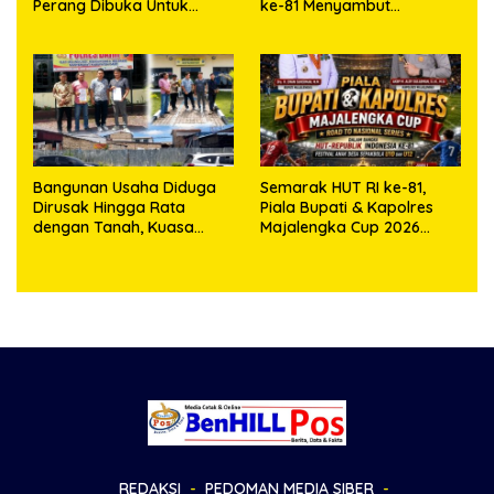
Perang Dibuka Untuk
ke-81 Menyambut
Masyarakat
Kapolresta Kendari
Bangunan Usaha Diduga
Semarak HUT RI ke-81,
Dirusak Hingga Rata
Piala Bupati & Kapolres
dengan Tanah, Kuasa
Majalengka Cup 2026
Hukum Dike Kirana Ujung
Kobarkan Semangat
dan Masro Ujung Resmi
Generasi Muda
Tempuh Jalur Hukum
REDAKSI
PEDOMAN MEDIA SIBER