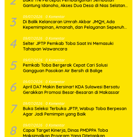
2
Bakti TNI Percepat Pembangunan Jembatan
Gantung Idanoho, Akses Dua Desa di Nias Selatan
Segera Pulih
3
09/07/2026
0 Komentar
Di Balik Kelancaran Umrah Akbar JMQH, Ada
Kepemimpinan, Amanah, dan Pelayanan Sepenuh
Hati
4
09/07/2026
0 Komentar
Selter JPTP Pemkab Toba Saat Ini Memasuki
Tahapan Wawancara
5
09/07/2026
0 Komentar
Pemkab Toba Bergerak Cepat Cari Solusi
Gangguan Pasokan Air Bersih di Balige
6
09/07/2026
0 Komentar
April DA7 Makin Bersinar! KDA Sulawesi Bersatu
Gerakkan Promosi Besar-Besaran di Makassar
7
09/07/2026
0 Komentar
Buka Seleksi Terbuka JPTP, Wabup Toba Berpesan
Agar Jadi Pemimpin yang Baik
8
09/07/2026
0 Komentar
Capai Target Kinerja, Dinas PMDPPA Toba
Maksimalkan Program Yang Ditetapkan.