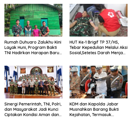
Rumah Duhuaro Zalukhu Kini
HUT Ke-1 Brigif TP 37/HS,
Layak Huni, Program Bakti
Tebar Kepedulian Melalui Aksi
TNI Hadirkan Harapan Baru
Sosial,Setetes Darah Menjadi
di Nias Utara
Harapan Hidup Bagi Yang
Membutuhkan
Sinergi Pemerintah, TNI, Polri,
KDM dan Kapolda Jabar
dan Masyarakat Jadi Kunci
Musnahkan Barang Bukti
Ciptakan Kondisi Aman dan
Kejahatan, Termasuk
Kondusif
Knalpot Brong dan Tramadol