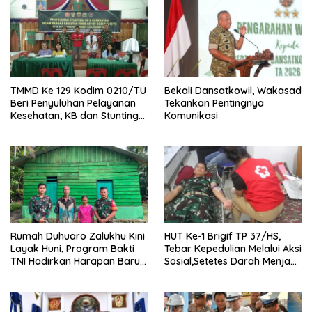
TMMD Ke 129 Kodim 0210/TU
Bekali Dansatkowil, Wakasad
Beri Penyuluhan Pelayanan
Tekankan Pentingnya
Kesehatan, KB dan Stunting
Komunikasi
di Desa Sijarango
Rumah Duhuaro Zalukhu Kini
HUT Ke-1 Brigif TP 37/HS,
Layak Huni, Program Bakti
Tebar Kepedulian Melalui Aksi
TNI Hadirkan Harapan Baru
Sosial,Setetes Darah Menjadi
di Nias Utara
Harapan Hidup Bagi Yang
Membutuhkan