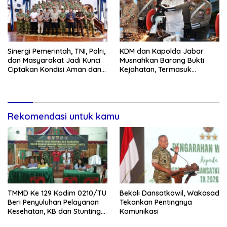
Sinergi Pemerintah, TNI, Polri,
KDM dan Kapolda Jabar
dan Masyarakat Jadi Kunci
Musnahkan Barang Bukti
Ciptakan Kondisi Aman dan
Kejahatan, Termasuk
Kondusif
Knalpot Brong dan Tramadol
Rekomendasi untuk kamu
TMMD Ke 129 Kodim 0210/TU
Bekali Dansatkowil, Wakasad
Beri Penyuluhan Pelayanan
Tekankan Pentingnya
Kesehatan, KB dan Stunting
Komunikasi
di Desa Sijarango