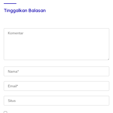
Tinggalkan Balasan
Alamat email Anda tidak akan dipublikasikan.
Ruas yang wajib
ditandai
*