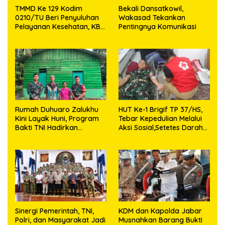
TMMD Ke 129 Kodim
Bekali Dansatkowil,
0210/TU Beri Penyuluhan
Wakasad Tekankan
Pelayanan Kesehatan, KB
Pentingnya Komunikasi
dan Stunting di Desa
Sijarango
Rumah Duhuaro Zalukhu
HUT Ke-1 Brigif TP 37/HS,
Kini Layak Huni, Program
Tebar Kepedulian Melalui
Bakti TNI Hadirkan
Aksi Sosial,Setetes Darah
Harapan Baru di Nias
Menjadi Harapan Hidup
Utara
Bagi Yang Membutuhkan
Sinergi Pemerintah, TNI,
KDM dan Kapolda Jabar
Polri, dan Masyarakat Jadi
Musnahkan Barang Bukti