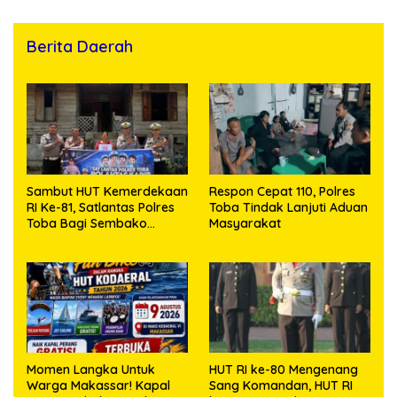
Berita Daerah
Sambut HUT Kemerdekaan
Respon Cepat 110, Polres
RI Ke-81, Satlantas Polres
Toba Tindak Lanjuti Aduan
Toba Bagi Sembako
Masyarakat
Kepada Warga Kurang
Mampu
Momen Langka Untuk
HUT RI ke-80 Mengenang
Warga Makassar! Kapal
Sang Komandan, HUT RI