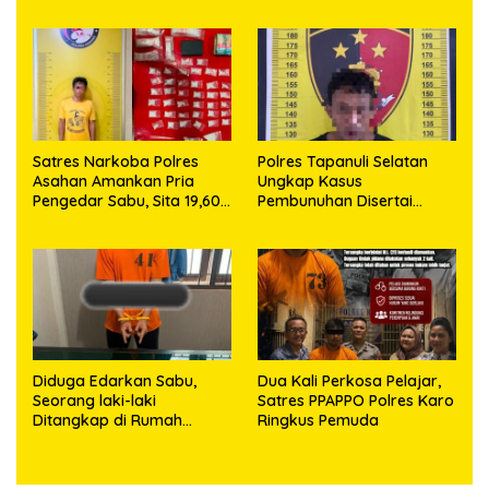
Bawa Sabu di Nagori
Asahan Amankan Seorang
Karangsari
Pria dengan Barang Bukti
63,67 Gram Sabu
Satres Narkoba Polres
Polres Tapanuli Selatan
Asahan Amankan Pria
Ungkap Kasus
Pengedar Sabu, Sita 19,60
Pembunuhan Disertai
Gram Barang Bukti
Kekerasan Seksual
terhadap Anak, Pelaku
Ditangkap
Diduga Edarkan Sabu,
Dua Kali Perkosa Pelajar,
Seorang laki-laki
Satres PPAPPO Polres Karo
Ditangkap di Rumah
Ringkus Pemuda
Kosong, Polisi Sita
Timbangan Digital dan
Puluhan Plastik Klip