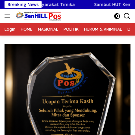
Langsung
syarakat Timika
Breaking News
Sambut HUT Kemerdekaan RI Ke-81, S
ke
konten
Login
HOME
NASIONAL
POLITIK
HUKUM & KRIMINAL
DA