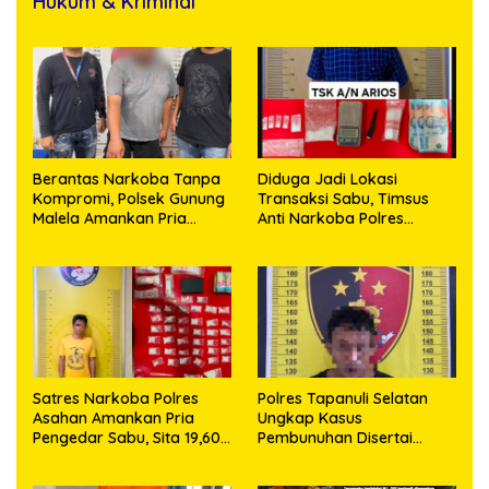
Hukum & Kriminal
Berantas Narkoba Tanpa
Diduga Jadi Lokasi
Kompromi, Polsek Gunung
Transaksi Sabu, Timsus
Malela Amankan Pria
Anti Narkoba Polres
Bawa Sabu di Nagori
Asahan Amankan Seorang
Karangsari
Pria dengan Barang Bukti
63,67 Gram Sabu
Satres Narkoba Polres
Polres Tapanuli Selatan
Asahan Amankan Pria
Ungkap Kasus
Pengedar Sabu, Sita 19,60
Pembunuhan Disertai
Gram Barang Bukti
Kekerasan Seksual
terhadap Anak, Pelaku