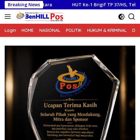
Langsung
a
Breaking News
HUT Ke-1 Brigif TP 37/HS, Tebar Kepedulian Melalui
ke
konten
Login
HOME
NASIONAL
POLITIK
HUKUM & KRIMINAL
DA