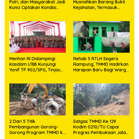
Polri, dan Masyarakat Jadi
Musnahkan Barang Bukti
Kunci Ciptakan Kondisi
Kejahatan, Termasuk
Aman dan Kondusif
Knalpot Brong dan
Tramadol
Menhan RI Didampingi
Rehab 5 RTLH Segera
Kasdam I/BB Kunjungi
Rampung, TMMD Hadirkan
Yonif TP 902/SPG, Tinjau
Harapan Baru Bagi Warga
Fasilitas dan Beri Motivasi
Desa Sijarango
Prajurit
2 Dari 5 Titik
Satgas TMMD Ke 129
Pembangunan Gorong-
Kodim 0210/TU Capai
Gorong Program TMMD ke
Progres Pembukaan Jalan
129 Kodim 0210/TU Capai
98,11 Persen