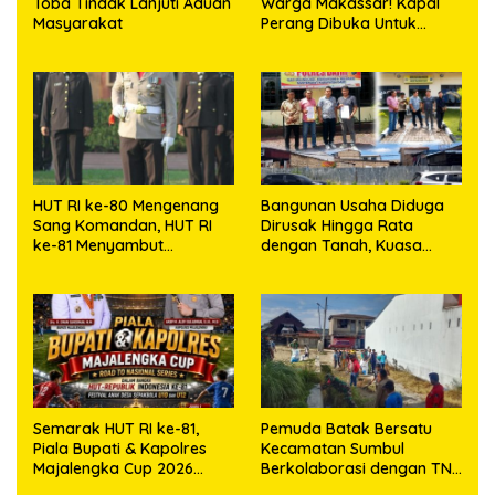
Toba Tindak Lanjuti Aduan
Warga Makassar! Kapal
Masyarakat
Perang Dibuka Untuk
Masyarakat
HUT RI ke-80 Mengenang
Bangunan Usaha Diduga
Sang Komandan, HUT RI
Dirusak Hingga Rata
ke-81 Menyambut
dengan Tanah, Kuasa
Kapolresta Kendari
Hukum Dike Kirana Ujung
dan Masro Ujung Resmi
Tempuh Jalur Hukum
Semarak HUT RI ke-81,
Pemuda Batak Bersatu
Piala Bupati & Kapolres
Kecamatan Sumbul
Majalengka Cup 2026
Berkolaborasi dengan TNI
Kobarkan Semangat
Gelar Pembersihan Massal