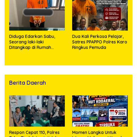
Ditangkap
Diduga Edarkan Sabu,
Dua Kali Perkosa Pelajar,
Seorang laki-laki
Satres PPAPPO Polres Karo
Ditangkap di Rumah
Ringkus Pemuda
Kosong, Polisi Sita
Timbangan Digital dan
Puluhan Plastik Klip
Berita Daerah
Respon Cepat 110, Polres
Momen Langka Untuk