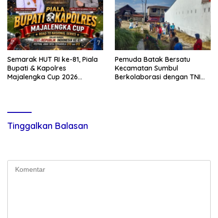
Hukum
Semarak HUT RI ke-81, Piala
Pemuda Batak Bersatu
Bupati & Kapolres
Kecamatan Sumbul
Majalengka Cup 2026
Berkolaborasi dengan TNI
Kobarkan Semangat
Gelar Pembersihan Massal
Generasi Muda
Sambut HUT Korem 023/KS
dan HUT Ke-81 Kemerdekaan
RI
Tinggalkan Balasan
Alamat email Anda tidak akan dipublikasikan.
Ruas yang wajib
ditandai
*