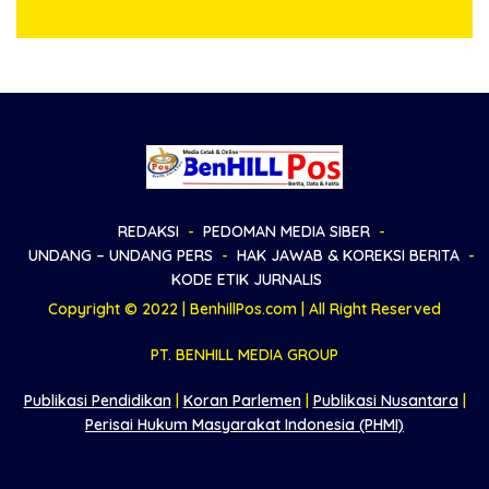
Generasi Muda
Sambut HUT Korem
023/KS dan HUT Ke-81
Kemerdekaan RI
REDAKSI
PEDOMAN MEDIA SIBER
UNDANG – UNDANG PERS
HAK JAWAB & KOREKSI BERITA
KODE ETIK JURNALIS
Copyright © 2022 | BenhillPos.com | All Right Reserved
PT. BENHILL MEDIA GROUP
Publikasi Pendidikan
|
Koran Parlemen
|
Publikasi Nusantara
|
Perisai Hukum Masyarakat Indonesia (PHMI)