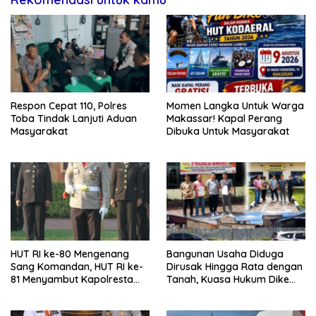
Respon Cepat 110, Polres
Momen Langka Untuk Warga
Toba Tindak Lanjuti Aduan
Makassar! Kapal Perang
Masyarakat
Dibuka Untuk Masyarakat
HUT RI ke-80 Mengenang
Bangunan Usaha Diduga
Sang Komandan, HUT RI ke-
Dirusak Hingga Rata dengan
81 Menyambut Kapolresta
Tanah, Kuasa Hukum Dike
Kendari
Kirana Ujung dan Masro
Ujung Resmi Tempuh Jalur