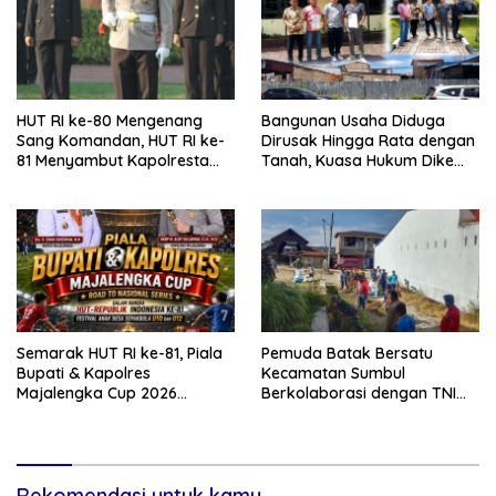
HUT RI ke-80 Mengenang
Bangunan Usaha Diduga
Sang Komandan, HUT RI ke-
Dirusak Hingga Rata dengan
81 Menyambut Kapolresta
Tanah, Kuasa Hukum Dike
Kendari
Kirana Ujung dan Masro
Ujung Resmi Tempuh Jalur
Hukum
Semarak HUT RI ke-81, Piala
Pemuda Batak Bersatu
Bupati & Kapolres
Kecamatan Sumbul
Majalengka Cup 2026
Berkolaborasi dengan TNI
Kobarkan Semangat
Gelar Pembersihan Massal
Generasi Muda
Sambut HUT Korem 023/KS
dan HUT Ke-81 Kemerdekaan
RI
Rekomendasi untuk kamu