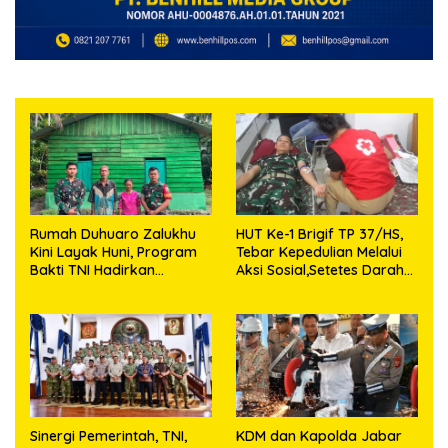
Rumah Duhuaro Zalukhu
HUT Ke-1 Brigif TP 37/HS,
Kini Layak Huni, Program
Tebar Kepedulian Melalui
Bakti TNI Hadirkan
Aksi Sosial,Setetes Darah
Harapan Baru di Nias
Menjadi Harapan Hidup
Utara
Bagi Yang Membutuhkan
Sinergi Pemerintah, TNI,
KDM dan Kapolda Jabar