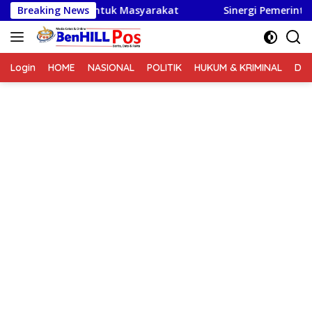
Langsung
ng Dibuka Untuk Masyarakat
Breaking News
Sinergi Pemerintah, TNI,
ke
konten
Login
HOME
NASIONAL
POLITIK
HUKUM & KRIMINAL
DA