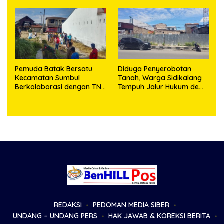
dan Masro Ujung Resmi
Generasi Muda
Tempuh Jalur Hukum
Pemuda Batak Bersatu
Diduga Penyerobotan
Kecamatan Sumbul
Tanah, Warga Sidikalang
Berkolaborasi dengan TNI
Tempuh Jalur Hukum demi
Gelar Pembersihan Massal
Memperjuangkan Hak
Sambut HUT Korem
Kepemilikan
023/KS dan HUT Ke-81
Kemerdekaan RI
REDAKSI
PEDOMAN MEDIA SIBER
UNDANG – UNDANG PERS
HAK JAWAB & KOREKSI BERITA