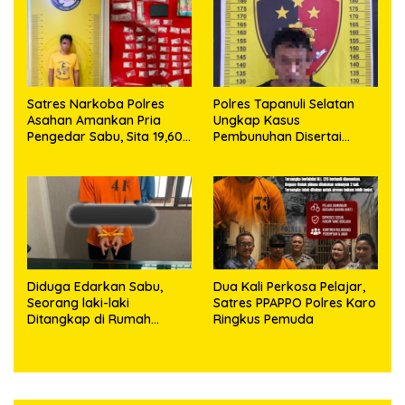
63,67 Gram Sabu
Satres Narkoba Polres
Polres Tapanuli Selatan
Asahan Amankan Pria
Ungkap Kasus
Pengedar Sabu, Sita 19,60
Pembunuhan Disertai
Gram Barang Bukti
Kekerasan Seksual
terhadap Anak, Pelaku
Ditangkap
Diduga Edarkan Sabu,
Dua Kali Perkosa Pelajar,
Seorang laki-laki
Satres PPAPPO Polres Karo
Ditangkap di Rumah
Ringkus Pemuda
Kosong, Polisi Sita
Timbangan Digital dan
Puluhan Plastik Klip