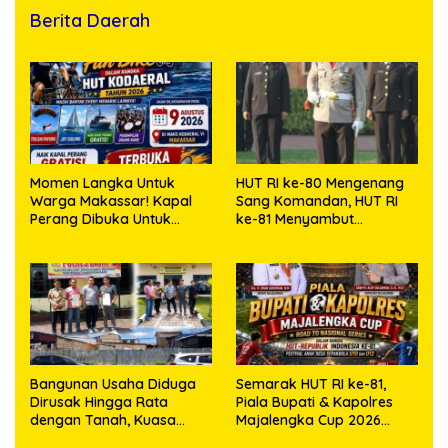
Berita Daerah
Momen Langka Untuk
HUT RI ke-80 Mengenang
Warga Makassar! Kapal
Sang Komandan, HUT RI
Perang Dibuka Untuk
ke-81 Menyambut
Masyarakat
Kapolresta Kendari
Bangunan Usaha Diduga
Semarak HUT RI ke-81,
Dirusak Hingga Rata
Piala Bupati & Kapolres
dengan Tanah, Kuasa
Majalengka Cup 2026
Hukum Dike Kirana Ujung
Kobarkan Semangat