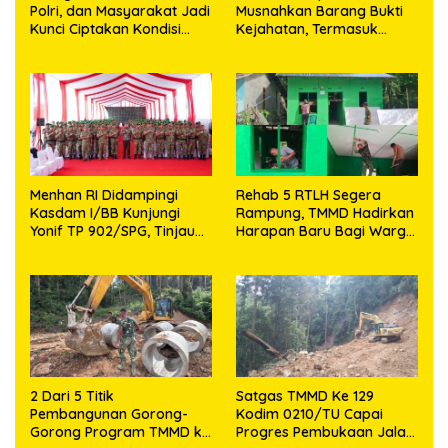
Polri, dan Masyarakat Jadi
Musnahkan Barang Bukti
Kunci Ciptakan Kondisi
Kejahatan, Termasuk
Aman dan Kondusif
Knalpot Brong dan
Tramadol
Menhan RI Didampingi
Rehab 5 RTLH Segera
Kasdam I/BB Kunjungi
Rampung, TMMD Hadirkan
Yonif TP 902/SPG, Tinjau
Harapan Baru Bagi Warga
Fasilitas dan Beri Motivasi
Desa Sijarango
Prajurit
2 Dari 5 Titik
Satgas TMMD Ke 129
Pembangunan Gorong-
Kodim 0210/TU Capai
Gorong Program TMMD ke
Progres Pembukaan Jalan