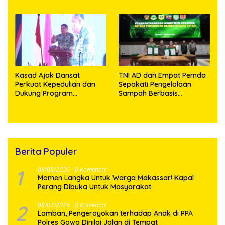
129 Kodim 0210/TU Capai
98,11 Persen
100 Persen
Kasad Ajak Dansat
TNI AD dan Empat Pemda
Perkuat Kepedulian dan
Sepakati Pengelolaan
Dukung Program
Sampah Berbasis
Pemerintah
Teknologi
Berita Populer
1
08/08/2026
0 Komentar
Momen Langka Untuk Warga Makassar! Kapal
Perang Dibuka Untuk Masyarakat
2
08/07/2026
0 Komentar
Lamban, Pengeroyokan terhadap Anak di PPA
Polres Gowa Dinilai Jalan di Tempat