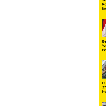
K
I
Je
HK
Be
W
Pe
Ko
HU
37
Ke
Ak
Da
Ha