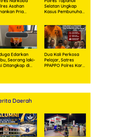
tres Narkoba
Polres Tapanuli
lres Asahan
Selatan Ungkap
ankan Pria
Kasus Pembunuhan
ngedar Sabu, Sita
Disertai Kekerasan
,60 Gram Barang
Seksual terhadap
kti
Anak, Pelaku
Ditangkap
duga Edarkan
Dua Kali Perkosa
bu, Seorang laki-
Pelajar, Satres
ki Ditangkap di
PPAPPO Polres Karo
umah Kosong,
Ringkus Pemuda
lisi Sita
mbangan Digital
n Puluhan Plastik
ip
erita Daerah