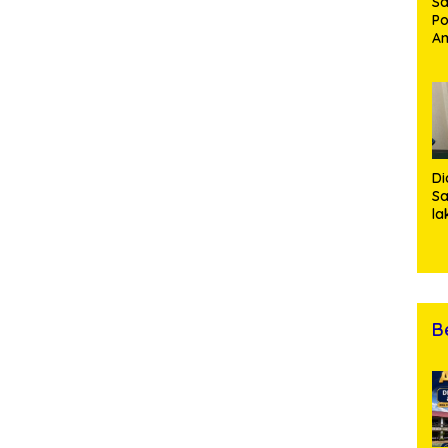
Sa
Po
Am
Pe
19
Bu
Di
Sa
la
R
Po
Ti
da
Kl
B