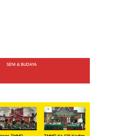
SENI & BUDAYA
 ETIK JURNALIS
atgas TMMD
TMMD Ke 129 Kodim