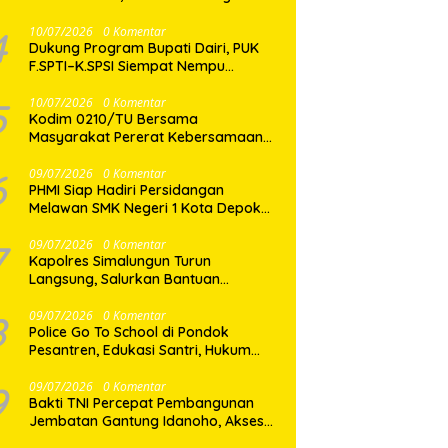
Proses Hukum Berjalan Profesional
4
10/07/2026
0 Komentar
Dukung Program Bupati Dairi, PUK
F.SPTI–K.SPSI Siempat Nempu
Wujudkan Kepedulian Lewat Gotong
Royong Perbaikan Jalan Desa
5
10/07/2026
0 Komentar
Kodim 0210/TU Bersama
Masyarakat Pererat Kebersamaan
Lewat Satu Layar dan Seribu
Semangat di Keseruan Nobar Piala
6
09/07/2026
0 Komentar
PHMI Siap Hadiri Persidangan
Dunia 2026
Melawan SMK Negeri 1 Kota Depok
Terkait Gugatan Transparansi
Penggunaan Dana BOS Berkisar 6,9
7
09/07/2026
0 Komentar
Kapolres Simalungun Turun
Miliar
Langsung, Salurkan Bantuan
Kemanusiaan bagi Korban Angin
Puting Beliung di Pematang Bandar
8
09/07/2026
0 Komentar
Police Go To School di Pondok
Pesantren, Edukasi Santri, Hukum
dan Pembentukan Karakter Generasi
Muda
9
09/07/2026
0 Komentar
Bakti TNI Percepat Pembangunan
Jembatan Gantung Idanoho, Akses
Dua Desa di Nias Selatan Segera