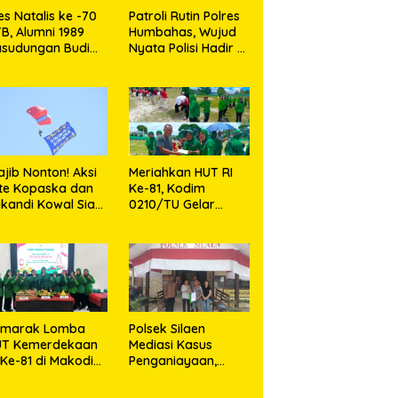
es Natalis ke -70
Patroli Rutin Polres
B, Alumni 1989
Humbahas, Wujud
sudungan Budi
Nyata Polisi Hadir di
naga: Merawat
Tengah Masyarakat
enangan Sembari
erbagi
jib Nonton! Aksi
Meriahkan HUT RI
ite Kopaska dan
Ke-81, Kodim
ikandi Kowal Siap
0210/TU Gelar
kin Warga
Berbagai Lomba
kassar Terpukau
emarak Lomba
Polsek Silaen
UT Kemerdekaan
Mediasi Kasus
 Ke-81 di Makodim
Penganiayaan,
210/TU
Kedua Belah Pihak
Sepakat Damai