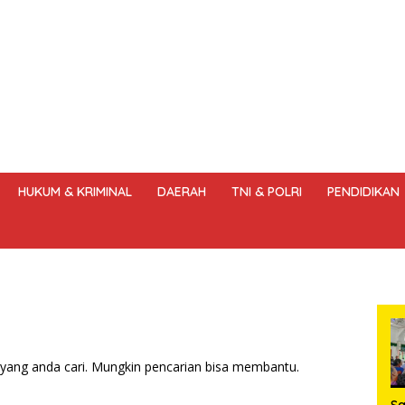
HUKUM & KRIMINAL
DAERAH
TNI & POLRI
PENDIDIKAN
DANG – UNDANG PERS
HAK JAWAB & KOREKSI BERITA
KODE
yang anda cari. Mungkin pencarian bisa membantu.
S