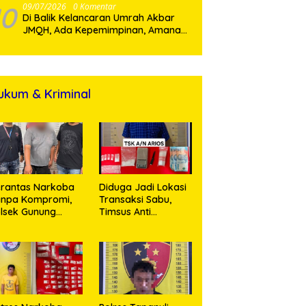
Pulih
10
09/07/2026
0 Komentar
Di Balik Kelancaran Umrah Akbar
JMQH, Ada Kepemimpinan, Amanah,
dan Pelayanan Sepenuh Hati
ukum & Kriminal
rantas Narkoba
Diduga Jadi Lokasi
anpa Kompromi,
Transaksi Sabu,
lsek Gunung
Timsus Anti
alela Amankan
Narkoba Polres
ia Bawa Sabu di
Asahan Amankan
gori Karangsari
Seorang Pria
dengan Barang
Bukti 63,67 Gram
Sabu