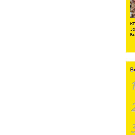
Y
M
K
J
Ba
Ke
Te
B
T
B
1