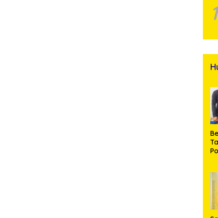
H
Be
T
Po
M
Pr
Na