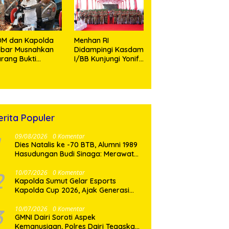
ang
embutuhkan
DM dan Kapolda
Menhan RI
abar Musnahkan
Didampingi Kasdam
rang Bukti
I/BB Kunjungi Yonif
jahatan,
TP 902/SPG, Tinjau
rmasuk Knalpot
Fasilitas dan Beri
rong dan
Motivasi Prajurit
ramadol
erita Populer
09/08/2026
0 Komentar
Dies Natalis ke -70 BTB, Alumni 1989
Hasudungan Budi Sinaga: Merawat
Kenangan Sembari Berbagi
2
10/07/2026
0 Komentar
Kapolda Sumut Gelar Esports
Kapolda Cup 2026, Ajak Generasi
Muda Berkarya dan Hindari
Kenakalan Remaja
3
10/07/2026
0 Komentar
GMNI Dairi Soroti Aspek
Kemanusiaan, Polres Dairi Tegaskan