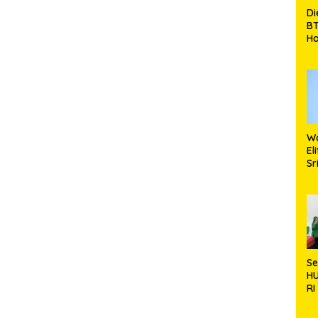
Di
BT
Ha
Si
K
B
Wa
El
Sr
Bi
Ma
S
H
RI
0