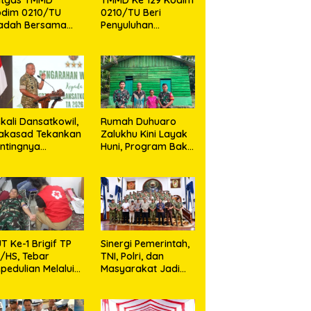
odim 0210/TU
0210/TU Beri
badah Bersama
Penyuluhan
maat Gereja
Pelayanan
BP Sijarango
Kesehatan, KB dan
Stunting di Desa
Sijarango
kali Dansatkowil,
Rumah Duhuaro
akasad Tekankan
Zalukhu Kini Layak
ntingnya
Huni, Program Bakti
munikasi
TNI Hadirkan
Harapan Baru di
Nias Utara
T Ke-1 Brigif TP
Sinergi Pemerintah,
/HS, Tebar
TNI, Polri, dan
pedulian Melalui
Masyarakat Jadi
si Sosial,Setetes
Kunci Ciptakan
rah Menjadi
Kondisi Aman dan
rapan Hidup Bagi
Kondusif