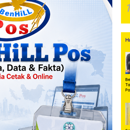
H
Be
T
Po
M
Pr
Na