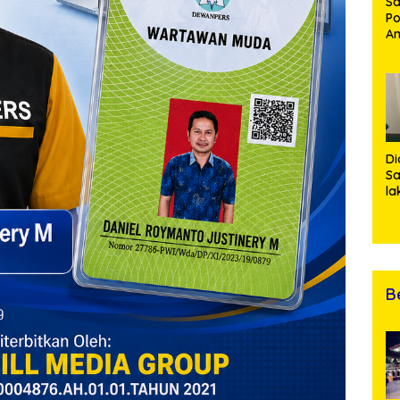
Sa
Po
Am
Pe
19
Bu
Di
Sa
la
R
Po
Ti
da
Kl
B