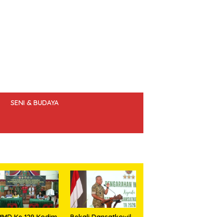
SENI & BUDAYA
 ETIK JURNALIS
MMD Ke 129 Kodim
Bekali Dansatkowil,