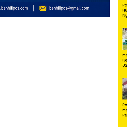
Pa
H
Ny
T
Me
Ke
02
B
Po
Me
Pe
Ke
S