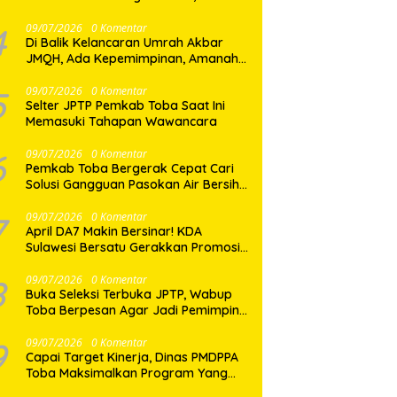
Dua Desa di Nias Selatan Segera
Pulih
4
09/07/2026
0 Komentar
Di Balik Kelancaran Umrah Akbar
JMQH, Ada Kepemimpinan, Amanah,
dan Pelayanan Sepenuh Hati
5
09/07/2026
0 Komentar
Selter JPTP Pemkab Toba Saat Ini
Memasuki Tahapan Wawancara
6
09/07/2026
0 Komentar
Pemkab Toba Bergerak Cepat Cari
Solusi Gangguan Pasokan Air Bersih
di Balige
7
09/07/2026
0 Komentar
April DA7 Makin Bersinar! KDA
Sulawesi Bersatu Gerakkan Promosi
Besar-Besaran di Makassar
8
09/07/2026
0 Komentar
Buka Seleksi Terbuka JPTP, Wabup
Toba Berpesan Agar Jadi Pemimpin
yang Baik
9
09/07/2026
0 Komentar
Capai Target Kinerja, Dinas PMDPPA
Toba Maksimalkan Program Yang
Ditetapkan.