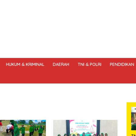
HUKUM & KRIMINAL
DAERAH
TNI & POLRI
PENDIDIKAN
DANG – UNDANG PERS
HAK JAWAB & KOREKSI BERITA
KODE
T