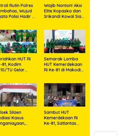
troli Rutin Polres
Wajib Nonton! Aksi
umbahas, Wujud
Elite Kopaska dan
ata Polisi Hadir di
Srikandi Kowal Siap
engah Masyarakat
Bikin Warga
Makassar Terpukau
riahkan HUT RI
Semarak Lomba
-81, Kodim
HUT Kemerdekaan
10/TU Gelar
RI Ke-81 di Makodim
erbagai Lomba
0210/TU
lsek Silaen
Sambut HUT
diasi Kasus
Kemerdekaan RI
nganiayaan,
Ke-81, Satlantas
dua Belah Pihak
Polres Toba Bagi
epakat Damai
Sembako Kepada