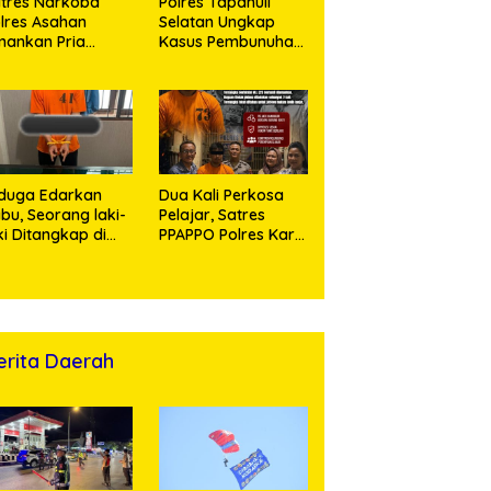
tres Narkoba
Polres Tapanuli
lres Asahan
Selatan Ungkap
ankan Pria
Kasus Pembunuhan
ngedar Sabu, Sita
Disertai Kekerasan
,60 Gram Barang
Seksual terhadap
kti
Anak, Pelaku
Ditangkap
duga Edarkan
Dua Kali Perkosa
bu, Seorang laki-
Pelajar, Satres
ki Ditangkap di
PPAPPO Polres Karo
umah Kosong,
Ringkus Pemuda
lisi Sita
mbangan Digital
n Puluhan Plastik
ip
erita Daerah