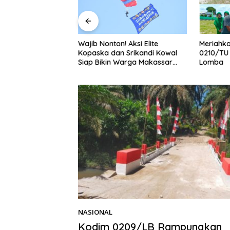
n Polres Humbahas,
Wajib Nonton! Aksi Elite
Meriahka
Polisi Hadir di
Kopaska dan Srikandi Kowal
0210/TU 
yarakat
Siap Bikin Warga Makassar
Lomba
Terpukau
NASIONAL
29/05/2026
Kodim 0209/LB Rampungkan