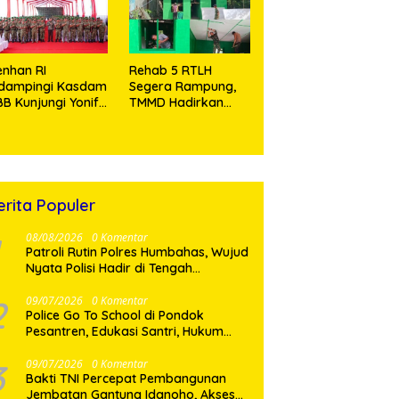
Tramadol
nhan RI
Rehab 5 RTLH
idampingi Kasdam
Segera Rampung,
BB Kunjungi Yonif
TMMD Hadirkan
 902/SPG, Tinjau
Harapan Baru Bagi
silitas dan Beri
Warga Desa
tivasi Prajurit
Sijarango
erita Populer
08/08/2026
0 Komentar
Patroli Rutin Polres Humbahas, Wujud
Nyata Polisi Hadir di Tengah
Masyarakat
2
09/07/2026
0 Komentar
Police Go To School di Pondok
Pesantren, Edukasi Santri, Hukum
dan Pembentukan Karakter Generasi
Muda
3
09/07/2026
0 Komentar
Bakti TNI Percepat Pembangunan
Jembatan Gantung Idanoho, Akses