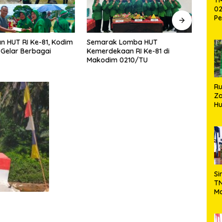
02
Pe
Pe
Ke
n HUT RI Ke-81, Kodim
Semarak Lomba HUT
Polse
St
Gelar Berbagai
Kemerdekaan RI Ke-81 di
Peng
Si
Makodim 0210/TU
Piha
R
Za
Hu
TN
Ha
Ni
Si
TN
Ma
Ku
Ko
Ko