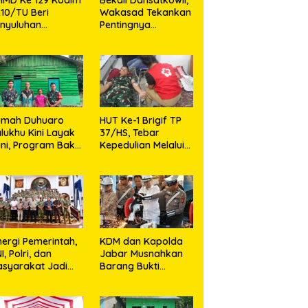
10/TU Beri
Wakasad Tekankan
nyuluhan
Pentingnya
layanan
Komunikasi
sehatan, KB dan
Turnamen Mini Soccer
k Silaen Mediasi Kasus
S
unting di Desa
Pangkoops TNI Habema
aniayaan, Kedua Belah
K
jarango
2026, Satukan TNI dan
k Sepakat Damai
B
Masyarakat Timika
K
umah Duhuaro
HUT Ke-1 Brigif TP
lukhu Kini Layak
37/HS, Tebar
ni, Program Bakti
Kepedulian Melalui
I Hadirkan
Aksi Sosial,Setetes
rapan Baru di
Darah Menjadi
as Utara
Harapan Hidup Bagi
Yang
Membutuhkan
nergi Pemerintah,
KDM dan Kapolda
I, Polri, dan
Jabar Musnahkan
syarakat Jadi
Barang Bukti
nci Ciptakan
Kejahatan,
ndisi Aman dan
Termasuk Knalpot
ndusif
Brong dan