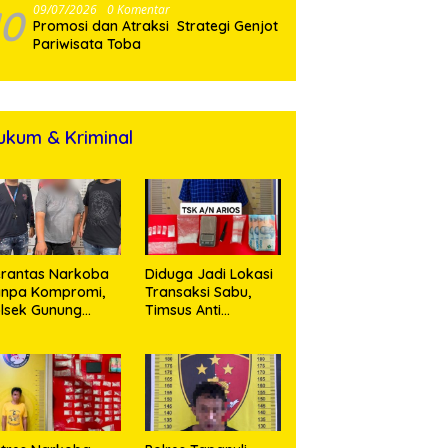
10
09/07/2026
0 Komentar
Promosi dan Atraksi Strategi Genjot
Pariwisata Toba
ukum & Kriminal
rantas Narkoba
Diduga Jadi Lokasi
anpa Kompromi,
Transaksi Sabu,
lsek Gunung
Timsus Anti
alela Amankan
Narkoba Polres
ia Bawa Sabu di
Asahan Amankan
gori Karangsari
Seorang Pria
dengan Barang
Bukti 63,67 Gram
Sabu