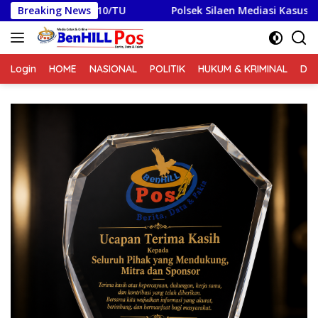
Langsung
im 0210/TU
Breaking News
Polsek Silaen Mediasi Kasus Penganiayaan,
ke
konten
Login
HOME
NASIONAL
POLITIK
HUKUM & KRIMINAL
DA