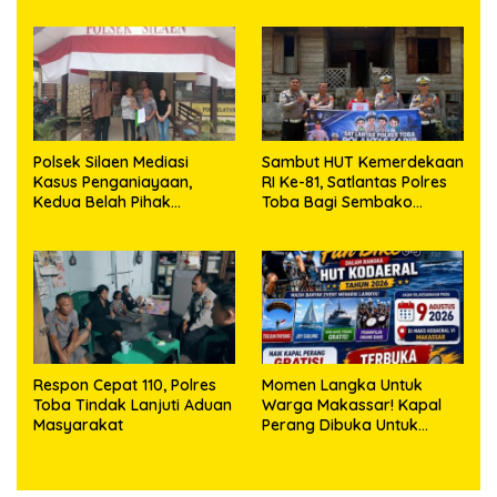
Polsek Silaen Mediasi
Sambut HUT Kemerdekaan
Kasus Penganiayaan,
RI Ke-81, Satlantas Polres
Kedua Belah Pihak
Toba Bagi Sembako
Sepakat Damai
Kepada Warga Kurang
Mampu
Respon Cepat 110, Polres
Momen Langka Untuk
Toba Tindak Lanjuti Aduan
Warga Makassar! Kapal
Masyarakat
Perang Dibuka Untuk
Masyarakat