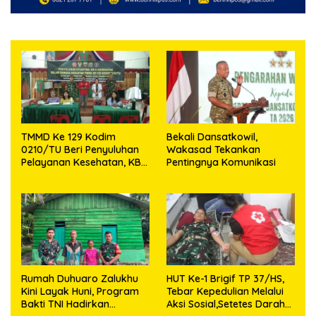
TMMD Ke 129 Kodim
Bekali Dansatkowil,
0210/TU Beri Penyuluhan
Wakasad Tekankan
Pelayanan Kesehatan, KB
Pentingnya Komunikasi
dan Stunting di Desa
Sijarango
Rumah Duhuaro Zalukhu
HUT Ke-1 Brigif TP 37/HS,
Kini Layak Huni, Program
Tebar Kepedulian Melalui
Bakti TNI Hadirkan
Aksi Sosial,Setetes Darah