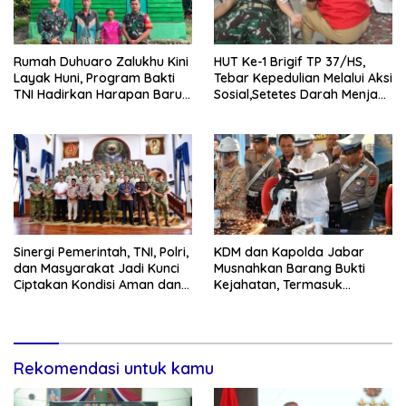
Rumah Duhuaro Zalukhu Kini
HUT Ke-1 Brigif TP 37/HS,
Layak Huni, Program Bakti
Tebar Kepedulian Melalui Aksi
TNI Hadirkan Harapan Baru
Sosial,Setetes Darah Menjadi
di Nias Utara
Harapan Hidup Bagi Yang
Membutuhkan
Sinergi Pemerintah, TNI, Polri,
KDM dan Kapolda Jabar
dan Masyarakat Jadi Kunci
Musnahkan Barang Bukti
Ciptakan Kondisi Aman dan
Kejahatan, Termasuk
Kondusif
Knalpot Brong dan Tramadol
Rekomendasi untuk kamu