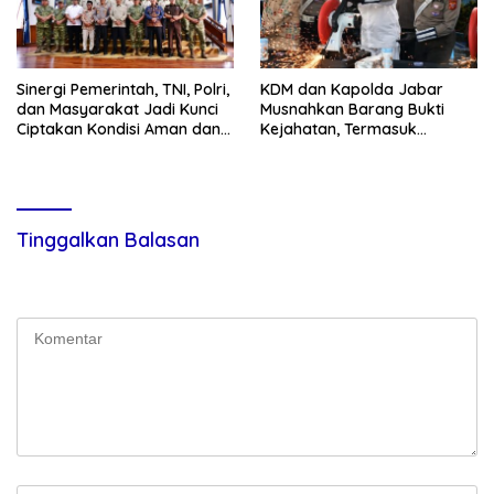
Sinergi Pemerintah, TNI, Polri,
KDM dan Kapolda Jabar
dan Masyarakat Jadi Kunci
Musnahkan Barang Bukti
Ciptakan Kondisi Aman dan
Kejahatan, Termasuk
Kondusif
Knalpot Brong dan Tramadol
Tinggalkan Balasan
Alamat email Anda tidak akan dipublikasikan.
Ruas yang wajib
ditandai
*