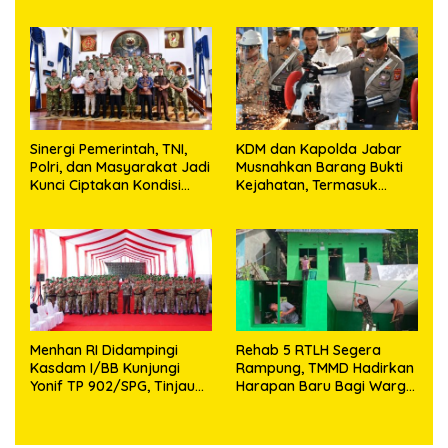
Harapan Baru di Nias
Menjadi Harapan Hidup
Utara
Bagi Yang Membutuhkan
Sinergi Pemerintah, TNI,
KDM dan Kapolda Jabar
Polri, dan Masyarakat Jadi
Musnahkan Barang Bukti
Kunci Ciptakan Kondisi
Kejahatan, Termasuk
Aman dan Kondusif
Knalpot Brong dan
Tramadol
Menhan RI Didampingi
Rehab 5 RTLH Segera
Kasdam I/BB Kunjungi
Rampung, TMMD Hadirkan
Yonif TP 902/SPG, Tinjau
Harapan Baru Bagi Warga
Fasilitas dan Beri Motivasi
Desa Sijarango
Prajurit