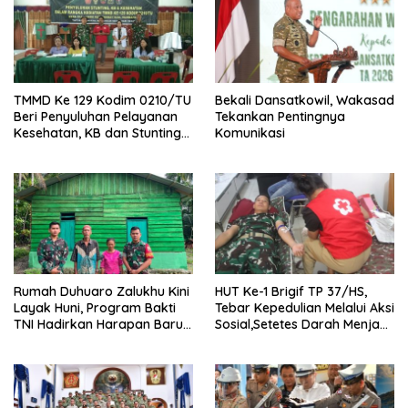
TMMD Ke 129 Kodim 0210/TU
Bekali Dansatkowil, Wakasad
Beri Penyuluhan Pelayanan
Tekankan Pentingnya
Kesehatan, KB dan Stunting
Komunikasi
di Desa Sijarango
Rumah Duhuaro Zalukhu Kini
HUT Ke-1 Brigif TP 37/HS,
Layak Huni, Program Bakti
Tebar Kepedulian Melalui Aksi
TNI Hadirkan Harapan Baru
Sosial,Setetes Darah Menjadi
di Nias Utara
Harapan Hidup Bagi Yang
Membutuhkan