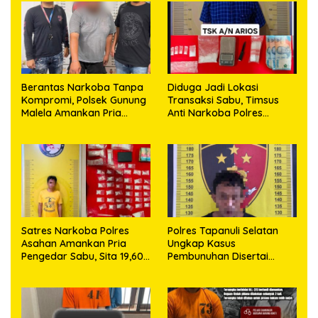
Berantas Narkoba Tanpa
Diduga Jadi Lokasi
Kompromi, Polsek Gunung
Transaksi Sabu, Timsus
Malela Amankan Pria
Anti Narkoba Polres
Bawa Sabu di Nagori
Asahan Amankan Seorang
Karangsari
Pria dengan Barang Bukti
63,67 Gram Sabu
Satres Narkoba Polres
Polres Tapanuli Selatan
Asahan Amankan Pria
Ungkap Kasus
Pengedar Sabu, Sita 19,60
Pembunuhan Disertai
Gram Barang Bukti
Kekerasan Seksual
terhadap Anak, Pelaku
Ditangkap