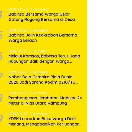
Porprovsu Sumut 2026
4
08/07/2026
0 Komentar
Babinsa Bersama Warga Gelar
Gotong Royong Bersama di Desa
Gasaribu
5
08/07/2026
0 Komentar
Babinsa Jalin Keakraban Bersama
Warga Binaan
6
08/07/2026
0 Komentar
Melalui Komsos, Babinsa Terus Jaga
Hubungan Baik dengan Warga
Binaan
7
08/07/2026
0 Komentar
Nobar Bola Gembira Piala Dunia
2026 Jadi Sarana Kodim 0210/TU
Perkuat Komunikasi dan
Kebersamaan dengan Warga
8
07/07/2026
0 Komentar
Pembangunan Jembatan Modular 24
Meter di Nias Utara Rampung
9
07/07/2026
0 Komentar
YDPK Luncurkan Buku Warga Dairi
Menang, Mengabadikan Perjuangan
Rakyat Menjaga Bumi Dairi Melalui