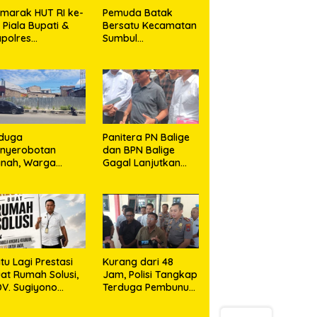
marak HUT RI ke-
Pemuda Batak
, Piala Bupati &
Bersatu Kecamatan
polres
Sumbul
jalengka Cup
Berkolaborasi
026 Kobarkan
dengan TNI Gelar
mangat Generasi
Pembersihan
uda
Massal Sambut HUT
Korem 023/KS dan
HUT Ke-81
Kemerdekaan RI
iduga
Panitera PN Balige
enyerobotan
dan BPN Balige
anah, Warga
Gagal Lanjutkan
dikalang Tempuh
Konstatering di
lur Hukum demi
Ajibata, Warga
emperjuangkan
Sebut Objek Salah
k Kepemilikan
Lokasi
tu Lagi Prestasi
Kurang dari 48
at Rumah Solusi,
Jam, Polisi Tangkap
V. Sugiyono
Terduga Pembunuh
nsisten Berdiri di
Hj. Nurliz, Keluarga
ris Keadilan
Sampaikan