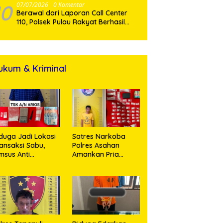
Jalur Hukum
10
07/07/2026
0 Komentar
Berawal dari Laporan Call Center
110, Polsek Pulau Rakyat Berhasil
Amankan Terduga Pelaku
Penyalahgunaan Narkotika
ukum & Kriminal
duga Jadi Lokasi
Satres Narkoba
ansaksi Sabu,
Polres Asahan
msus Anti
Amankan Pria
rkoba Polres
Pengedar Sabu, Sita
sahan Amankan
19,60 Gram Barang
orang Pria
Bukti
engan Barang
kti 63,67 Gram
abu