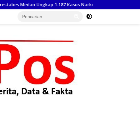
 Kasus Narkoba Dalam 300 Hari, Musnahkan Puluhan Kilogram 