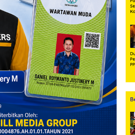
Po
Se
K
Di
Se
An
Di
Du
Pe
PP
R
B