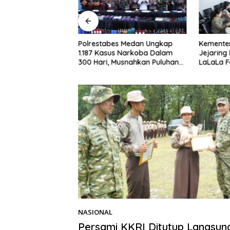
RI ke-81, Piala
Polrestabes Medan Ungkap
Kementer
polres Majalengka
1.187 Kasus Narkoba Dalam
Jejaring
obarkan Semangat
300 Hari, Musnahkan Puluhan
LaLaLa F
uda
Kilogram Barang Bukti
NASIONAL
15/02/2026
Persami KKRI Ditutup Langsu