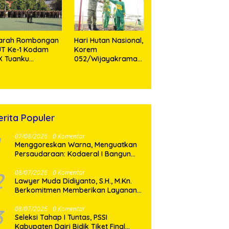
Personel
iarah Rombongan
Hari Hutan Nasional,
UT Ke-1 Kodam
Korem
X Tuanku
052/Wijayakrama
mbusai,
Tanam 2.000 Pohon
emangat Juang
Sebagai “Kado
hlawan Jadi
untuk Indonesia”
ladan Prajurit
erita Populer
07/08/2026
0 Komentar
‎Menggoreskan Warna, Menguatkan
Persaudaraan: Kodaeral I Bangun
Kedekatan Dengan Masyarakat
Pesisir
2
08/07/2026
0 Komentar
Lawyer Muda Didiyanto, S.H., M.Kn.
Berkomitmen Memberikan Layanan
Hukum Profesional dan Berorientasi
Pada Keadilan
3
08/07/2026
0 Komentar
Seleksi Tahap I Tuntas, PSSI
Kabupaten Dairi Bidik Tiket Final