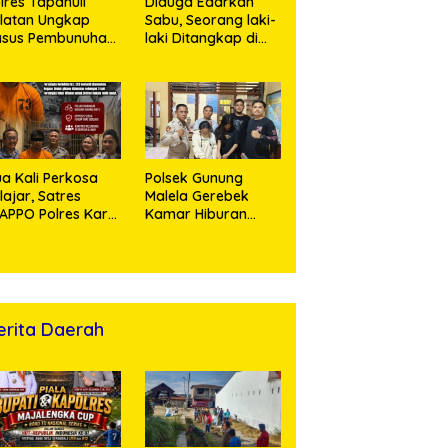
lres Tapanuli
Diduga Edarkan
latan Ungkap
Sabu, Seorang laki-
asus Pembunuhan
laki Ditangkap di
sertai Kekerasan
Rumah Kosong,
ksual terhadap
Polisi Sita
ak, Pelaku
Timbangan Digital
tangkap
dan Puluhan Plastik
Klip
a Kali Perkosa
Polsek Gunung
lajar, Satres
Malela Gerebek
APPO Polres Karo
Kamar Hiburan
ingkus Pemuda
Malam, Dua
Perempuan
Penikmat Sabu
Menangis Saat
Diringkus
erita Daerah