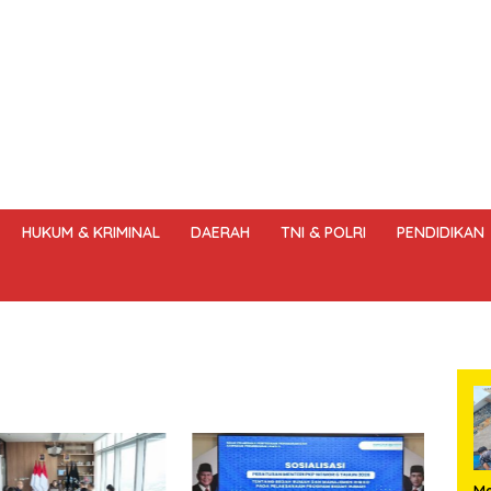
HUKUM & KRIMINAL
DAERAH
TNI & POLRI
PENDIDIKAN
DANG – UNDANG PERS
HAK JAWAB & KOREKSI BERITA
KODE
‎M