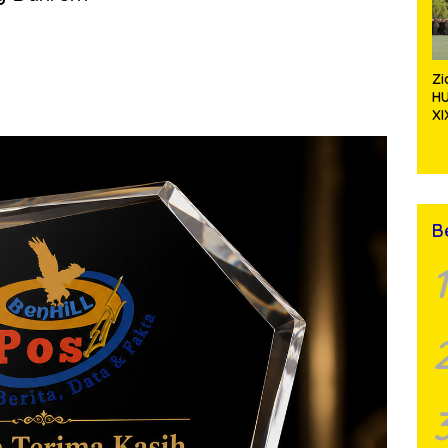
 Perkemahan
m sebuah
Z
H
XI
Ta
S
Pa
Te
B
1