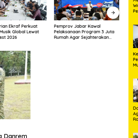
W
Pe
Ko
K
ian Ekraf Perkuat
Pemprov Jabar Kawal
Doa 
Ma
 Musik Global Lewat
Pelaksanaan Program 3 Juta
Dala
est 2026
Rumah Agar Sejahterakan
Koda
Rakyat
Ke
Pe
Mu
La
Do
A
Ra
K
T
ng Danrem