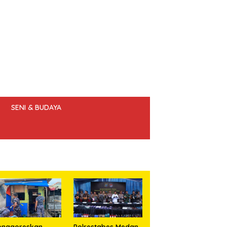
SENI & BUDAYA
 ETIK JURNALIS
enggoreskan
Polrestabes Medan