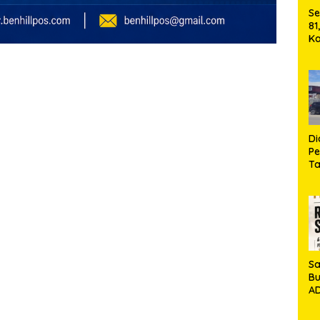
Se
81
Ka
Ma
2
Se
M
D
P
T
Si
Ja
M
Ha
Sa
Bu
AD
Ko
Ga