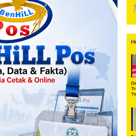
H
Di
Tr
Ti
Na
A
Se
d
Bu
S