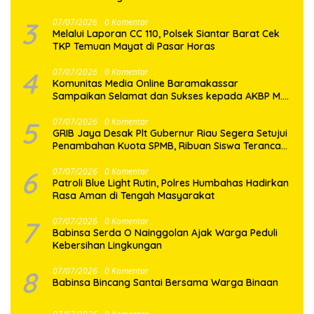
3
07/07/2026
0 Komentar
Melalui Laporan CC 110, Polsek Siantar Barat Cek
TKP Temuan Mayat di Pasar Horas
4
07/07/2026
0 Komentar
Komunitas Media Online Baramakassar
Sampaikan Selamat dan Sukses kepada AKBP M.
Aldy Sulaiman atas Amanah Jabatan Baru
5
07/07/2026
0 Komentar
GRIB Jaya Desak Plt Gubernur Riau Segera Setujui
Penambahan Kuota SPMB, Ribuan Siswa Terancam
Tak Tertampung
6
07/07/2026
0 Komentar
Patroli Blue Light Rutin, Polres Humbahas Hadirkan
Rasa Aman di Tengah Masyarakat
7
07/07/2026
0 Komentar
Babinsa Serda O Nainggolan Ajak Warga Peduli
Kebersihan Lingkungan
8
07/07/2026
0 Komentar
Babinsa Bincang Santai Bersama Warga Binaan