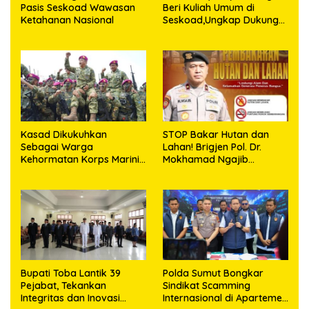
Pasis Seskoad Wawasan
Beri Kuliah Umum di
Ketahanan Nasional
Seskoad,Ungkap Dukung
Program Strategis
Presiden
Kasad Dikukuhkan
STOP Bakar Hutan dan
Sebagai Warga
Lahan! Brigjen Pol. Dr.
Kehormatan Korps Marinir
Mokhamad Ngajib
TNI AL
Tegaskan: Jangan Rusak
Alam, Jangan Pertaruhkan
Masa Depan!
Bupati Toba Lantik 39
Polda Sumut Bongkar
Pejabat, Tekankan
Sindikat Scamming
Integritas dan Inovasi
Internasional di Apartemen