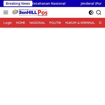
Langsung
oad Wawasan Ketahanan Nasional
Breaking News
Jenderal (Purn) Dudu
ke
konten
Login
HOME
NASIONAL
POLITIK
HUKUM & KRIMINAL
DA