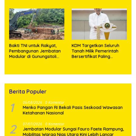
Pelayanan
Medan, Korban Rugi Rp6,7
Miliar
Bakti TNI untuk Rakyat,
KDM Targetkan Seluruh
Pembangunan Jembatan
Tanah Milik Pemerintah
Modular di Gunungsitoli
Bersertifikat Paling
Masuki Tahap Pengecoran
Lambat Tiga Tahun ke
Abutmen
Depan
Berita Populer
1
06/08/2026
0 Komentar
Menko Pangan RI Bekali Pasis Seskoad Wawasan
Ketahanan Nasional
2
07/07/2026
0 Komentar
Jembatan Modular Sungai Fauro Faete Rampung,
Mobilitas Warga Nias Utara Kini Lebih Lancar