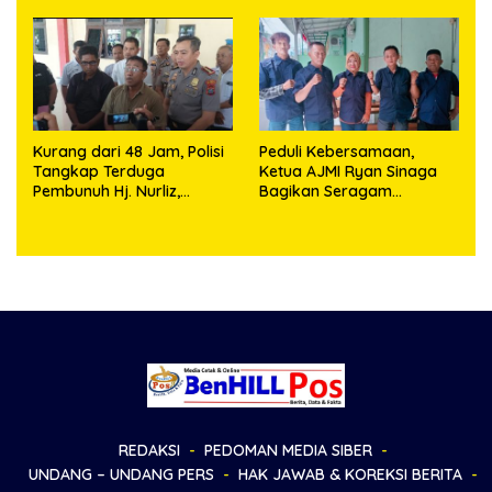
Objek Salah Lokasi
Kurang dari 48 Jam, Polisi
Peduli Kebersamaan,
Tangkap Terduga
Ketua AJMI Ryan Sinaga
Pembunuh Hj. Nurliz,
Bagikan Seragam
Keluarga Sampaikan
Wartawan Liputan Kodam
Apresiasi
I/BB dan Jajaran
REDAKSI
PEDOMAN MEDIA SIBER
UNDANG – UNDANG PERS
HAK JAWAB & KOREKSI BERITA