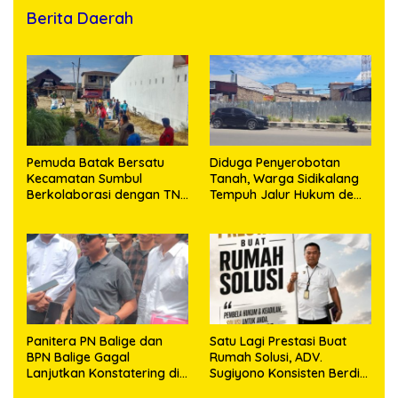
Berita Daerah
Pemuda Batak Bersatu
Diduga Penyerobotan
Kecamatan Sumbul
Tanah, Warga Sidikalang
Berkolaborasi dengan TNI
Tempuh Jalur Hukum demi
Gelar Pembersihan Massal
Memperjuangkan Hak
Sambut HUT Korem
Kepemilikan
023/KS dan HUT Ke-81
Kemerdekaan RI
Panitera PN Balige dan
Satu Lagi Prestasi Buat
BPN Balige Gagal
Rumah Solusi, ADV.
Lanjutkan Konstatering di
Sugiyono Konsisten Berdiri
Ajibata, Warga Sebut
di Garis Keadilan