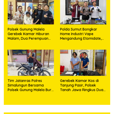
Puluhan Plastik Klip
Polsek Gunung Malela
Polda Sumut Bongkar
Gerebek Kamar Hiburan
Home Industri Vape
Malam, Dua Perempuan
Mengandung Etomidate,
Penikmat Sabu Menangis
Bahan Baku Diduga
Saat Diringkus
Dipasok dari Kamboja
Tim Jatanras Polres
Gerebek Kamar Kos di
Simalungun Bersama
Tanjung Pasir, Polsek
Polsek Gunung Malela Buru
Tanah Jawa Ringkus Dua
Pelaku Curas hingga
Pengedar Sabu
Provinsi Riau dan Berhasil
Bekuk Tersangka