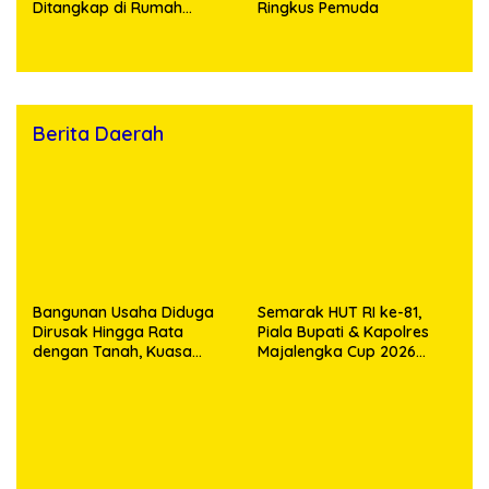
Ditangkap di Rumah
Ringkus Pemuda
Kosong, Polisi Sita
Timbangan Digital dan
Puluhan Plastik Klip
Berita Daerah
Bangunan Usaha Diduga
Semarak HUT RI ke-81,
Dirusak Hingga Rata
Piala Bupati & Kapolres
dengan Tanah, Kuasa
Majalengka Cup 2026
Hukum Dike Kirana Ujung
Kobarkan Semangat
dan Masro Ujung Resmi
Generasi Muda
Tempuh Jalur Hukum