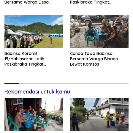
Bersama Warga Desa
Paskibraka Tingkat
Lumban Bagasan Laguboti
Kecamatan Habinsaran
Babinsa Koramil
Canda Tawa Babinsa
15/Habinsaran Latih
Bersama Warga Binaan
Paskibraka Tingkat
Lewat Komsos
Kecamatan Habinsaran di
SMKN Nasau
Rekomendasi untuk kamu