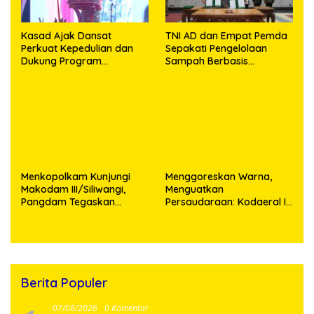
Kasad Ajak Dansat
TNI AD dan Empat Pemda
Perkuat Kepedulian dan
Sepakati Pengelolaan
Dukung Program
Sampah Berbasis
Pemerintah
Teknologi
Menkopolkam Kunjungi
‎Menggoreskan Warna,
Makodam III/Siliwangi,
Menguatkan
Pangdam Tegaskan
Persaudaraan: Kodaeral I
Komitmen Perkuat Sinergi
Bangun Kedekatan
Menjaga Stabilitas
Dengan Masyarakat
Nasional
Pesisir
Berita Populer
07/08/2026
0 Komentar