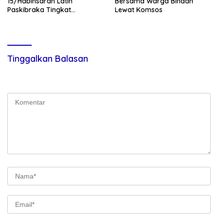
15/Habinsaran Latih
Bersama Warga Binaan
Paskibraka Tingkat
Lewat Komsos
Kecamatan Habinsaran di
SMKN Nasau
Tinggalkan Balasan
Alamat email Anda tidak akan dipublikasikan.
Ruas yang wajib
ditandai
*