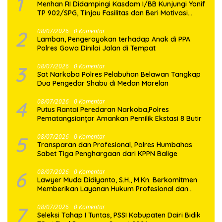
1
Menhan RI Didampingi Kasdam I/BB Kunjungi Yonif
TP 902/SPG, Tinjau Fasilitas dan Beri Motivasi
Prajurit
2
08/07/2026
0 Komentar
Lamban, Pengeroyokan terhadap Anak di PPA
Polres Gowa Dinilai Jalan di Tempat
3
08/07/2026
0 Komentar
Sat Narkoba Polres Pelabuhan Belawan Tangkap
Dua Pengedar Shabu di Medan Marelan
4
08/07/2026
0 Komentar
Putus Rantai Peredaran Narkoba,Polres
Pematangsianțar Amankan Pemilik Ekstasi 8 Butir
5
08/07/2026
0 Komentar
Transparan dan Profesional, Polres Humbahas
Sabet Tiga Penghargaan dari KPPN Balige
6
08/07/2026
0 Komentar
Lawyer Muda Didiyanto, S.H., M.Kn. Berkomitmen
Memberikan Layanan Hukum Profesional dan
Berorientasi Pada Keadilan
7
08/07/2026
0 Komentar
Seleksi Tahap I Tuntas, PSSI Kabupaten Dairi Bidik