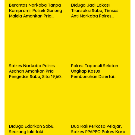
Berantas Narkoba Tanpa
Diduga Jadi Lokasi
Kompromi, Polsek Gunung
Transaksi Sabu, Timsus
Malela Amankan Pria
Anti Narkoba Polres
Bawa Sabu di Nagori
Asahan Amankan Seorang
Karangsari
Pria dengan Barang Bukti
63,67 Gram Sabu
Satres Narkoba Polres
Polres Tapanuli Selatan
Asahan Amankan Pria
Ungkap Kasus
Pengedar Sabu, Sita 19,60
Pembunuhan Disertai
Gram Barang Bukti
Kekerasan Seksual
terhadap Anak, Pelaku
Ditangkap
Diduga Edarkan Sabu,
Dua Kali Perkosa Pelajar,
Seorang laki-laki
Satres PPAPPO Polres Karo