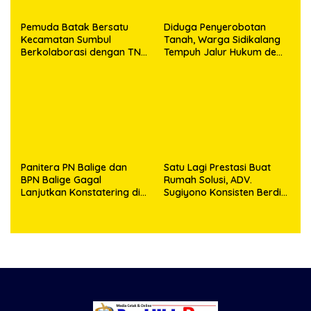
Pemuda Batak Bersatu
Diduga Penyerobotan
Kecamatan Sumbul
Tanah, Warga Sidikalang
Berkolaborasi dengan TNI
Tempuh Jalur Hukum demi
Gelar Pembersihan Massal
Memperjuangkan Hak
Sambut HUT Korem
Kepemilikan
023/KS dan HUT Ke-81
Kemerdekaan RI
Panitera PN Balige dan
Satu Lagi Prestasi Buat
BPN Balige Gagal
Rumah Solusi, ADV.
Lanjutkan Konstatering di
Sugiyono Konsisten Berdiri
Ajibata, Warga Sebut
di Garis Keadilan
Objek Salah Lokasi