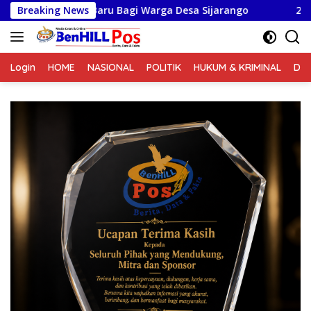
Langsung
Baru Bagi Warga Desa Sijarango
Breaking News
2 Dari 5 Titik Pemb
ke
konten
Login
HOME
NASIONAL
POLITIK
HUKUM & KRIMINAL
DA