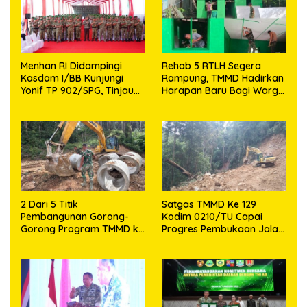
Menhan RI Didampingi
Rehab 5 RTLH Segera
Kasdam I/BB Kunjungi
Rampung, TMMD Hadirkan
Yonif TP 902/SPG, Tinjau
Harapan Baru Bagi Warga
Fasilitas dan Beri Motivasi
Desa Sijarango
Prajurit
2 Dari 5 Titik
Satgas TMMD Ke 129
Pembangunan Gorong-
Kodim 0210/TU Capai
Gorong Program TMMD ke
Progres Pembukaan Jalan
129 Kodim 0210/TU Capai
98,11 Persen
100 Persen