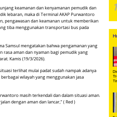
enunjang keamanan dan kenyamanan pemudik dan
mudik lebaran, maka di Terminal AKAP Purwantoro
uan, pengawasan dan keamanan untuk memberikan
ng tiba menggunakan transportasi bus pada
H
Serma Samsul mengatakan bahwa pengamanan yang
n rasa aman dan nyaman bagi pemudik yang
at. Kamis (19/3/2026).
situasi terlihat mulai padat sudah nampak adanya
Di
Tr
i berbagai wilayah yang menggunakan jasa
Ti
Na
A
urwantoro masih terkendali dan dalam situasi aman.
Se
d
alan dengan aman dan lancar,” ( Red )
Bu
S