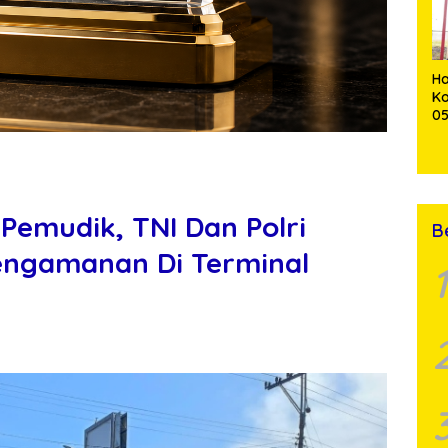
Pe
Ha
K
0
T
S
un
emudik, TNI Dan Polri
B
engamanan Di Terminal
1