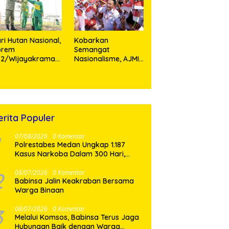
rsonel
Teladan Prajurit
ri Hutan Nasional,
Kobarkan
orem
Semangat
52/Wijayakrama
Nasionalisme, AJMI
anam 2.000 Pohon
dan PW Pemuda
ebagai “Kado
Muslimin Sumut
tuk Indonesia”
Akan Bagikan
Ribuan Bendera
Merah Putih
erita Populer
07/08/2026
0 Komentar
Polrestabes Medan Ungkap 1.187
Kasus Narkoba Dalam 300 Hari,
Musnahkan Puluhan Kilogram Barang
Bukti
2
08/07/2026
0 Komentar
Babinsa Jalin Keakraban Bersama
Warga Binaan
3
08/07/2026
0 Komentar
Melalui Komsos, Babinsa Terus Jaga
Hubungan Baik dengan Warga