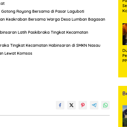
Po
kat
Se
K
Gotong Royong Bersama di Pasar Laguboti
Di
hmi dan Keakraban Bersama Warga Desa Lumban Bagasan
Se
An
Di
abinsaran Latih Paskibraka Tingkat Kecamatan
ibraka Tingkat Kecamatan Habinsaran di SMKN Nasau
Du
an Lewat Komsos
Pe
PP
R
B