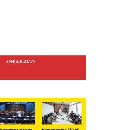
SENI & BUDAYA
 ETIK JURNALIS
lrestabes Medan
Kementerian Ekraf