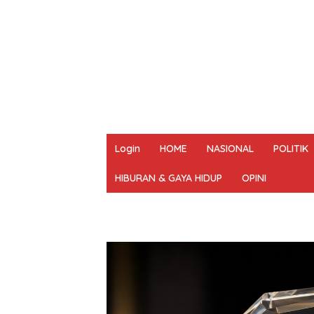
Login
HOME
NASIONAL
POLITIK
HIBURAN & GAYA HIDUP
OPINI
REDAKSI
PEDOMAN MEDIA SIBER
UN