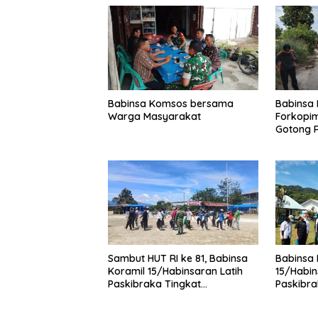
Babinsa Komsos bersama
Babinsa
Warga Masyarakat
Forkopi
Gotong 
Pasar L
Sambut HUT RI ke 81, Babinsa
Babinsa 
Koramil 15/Habinsaran Latih
15/Habin
Paskibraka Tingkat
Paskibra
Kecamatan Habinsaran
Kecamat
SMKN N