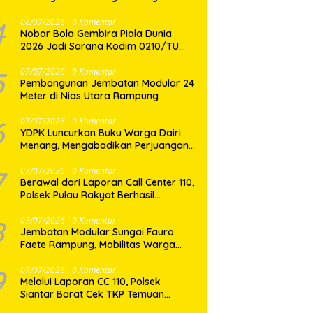
Binaan
4
08/07/2026
0 Komentar
Nobar Bola Gembira Piala Dunia
2026 Jadi Sarana Kodim 0210/TU
Perkuat Komunikasi dan
Kebersamaan dengan Warga
5
07/07/2026
0 Komentar
Pembangunan Jembatan Modular 24
Meter di Nias Utara Rampung
6
07/07/2026
0 Komentar
YDPK Luncurkan Buku Warga Dairi
Menang, Mengabadikan Perjuangan
Rakyat Menjaga Bumi Dairi Melalui
Jalur Hukum
7
07/07/2026
0 Komentar
Berawal dari Laporan Call Center 110,
Polsek Pulau Rakyat Berhasil
Amankan Terduga Pelaku
Penyalahgunaan Narkotika
8
07/07/2026
0 Komentar
Jembatan Modular Sungai Fauro
Faete Rampung, Mobilitas Warga
Nias Utara Kini Lebih Lancar
9
07/07/2026
0 Komentar
Melalui Laporan CC 110, Polsek
Siantar Barat Cek TKP Temuan
Mayat di Pasar Horas