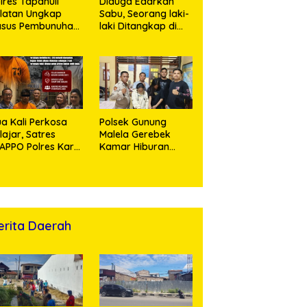
lres Tapanuli
Diduga Edarkan
latan Ungkap
Sabu, Seorang laki-
asus Pembunuhan
laki Ditangkap di
sertai Kekerasan
Rumah Kosong,
ksual terhadap
Polisi Sita
ak, Pelaku
Timbangan Digital
tangkap
dan Puluhan Plastik
Klip
a Kali Perkosa
Polsek Gunung
lajar, Satres
Malela Gerebek
APPO Polres Karo
Kamar Hiburan
ingkus Pemuda
Malam, Dua
Perempuan
Penikmat Sabu
Menangis Saat
Diringkus
erita Daerah