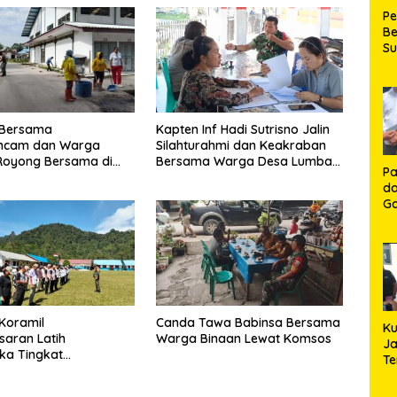
P
Be
S
Be
de
P
Ma
K
 Bersama
Kapten Inf Hadi Sutrisno Jalin
HU
mcam dan Warga
Silahturahmi dan Keakraban
K
Royong Bersama di
Bersama Warga Desa Lumban
Pa
aguboti
Bagasan Laguboti
da
Ga
Ko
Aj
Se
Lo
Koramil
Canda Tawa Babinsa Bersama
Ku
saran Latih
Warga Binaan Lewat Komsos
Ja
ka Tingkat
T
an Habinsaran di
Hj
asau
S