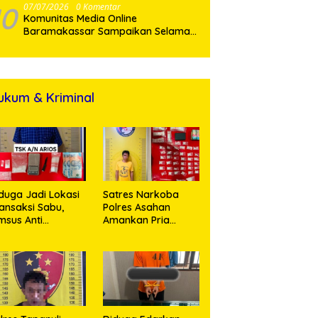
10
07/07/2026
0 Komentar
Komunitas Media Online
Baramakassar Sampaikan Selamat
dan Sukses kepada AKBP M. Aldy
Sulaiman atas Amanah Jabatan
Baru
ukum & Kriminal
duga Jadi Lokasi
Satres Narkoba
ansaksi Sabu,
Polres Asahan
msus Anti
Amankan Pria
rkoba Polres
Pengedar Sabu, Sita
sahan Amankan
19,60 Gram Barang
orang Pria
Bukti
engan Barang
kti 63,67 Gram
abu