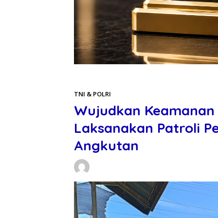
Beranda
TNI & POLRI
TNI & POLRI
Wujudkan Keamanan P
Laksanakan Patroli P
Angkutan
Daniel Manurung
19/03/2026