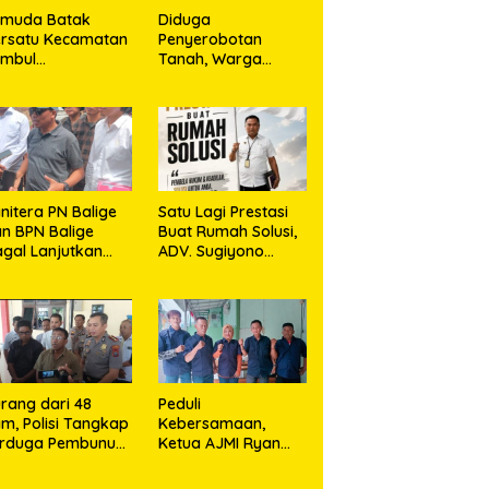
emuda Batak
Diduga
rsatu Kecamatan
Penyerobotan
umbul
Tanah, Warga
rkolaborasi
Sidikalang Tempuh
ngan TNI Gelar
Jalur Hukum demi
embersihan
Memperjuangkan
ssal Sambut HUT
Hak Kepemilikan
orem 023/KS dan
T Ke-81
emerdekaan RI
nitera PN Balige
Satu Lagi Prestasi
n BPN Balige
Buat Rumah Solusi,
gal Lanjutkan
ADV. Sugiyono
nstatering di
Konsisten Berdiri di
ibata, Warga
Garis Keadilan
but Objek Salah
kasi
rang dari 48
Peduli
m, Polisi Tangkap
Kebersamaan,
erduga Pembunuh
Ketua AJMI Ryan
. Nurliz, Keluarga
Sinaga Bagikan
ampaikan
Seragam Wartawan