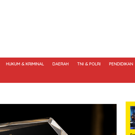
HUKUM & KRIMINAL
DAERAH
TNI & POLRI
PENDIDIKAN
DANG – UNDANG PERS
HAK JAWAB & KOREKSI BERITA
KODE
Po