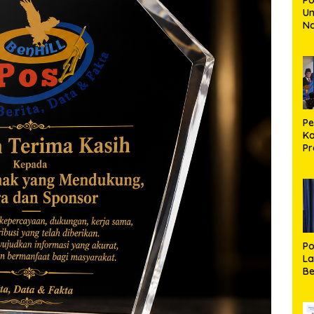
Un
N
30
Mu
Ki
Bu
P
Ka
Pr
R
Se
R
Po
La
Be
S
Pe
d