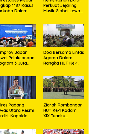
gkap 1.187 Kasus
Perkuat Jejaring
arkoba Dalam
Musik Global Lewat
0 Hari,
LaLaLa Fest 2026
snahkan Puluhan
logram Barang
kti
emprov Jabar
Doa Bersama Lintas
wal Pelaksanaan
Agama Dalam
ogram 3 Juta
Rangka HUT Ke-1
umah Agar
Kodam XIX Tuanku
jahterakan
Tambusai
akyat
lres Padang
Ziarah Rombongan
was Utara Resmi
HUT Ke-1 Kodam
rdiri, Kapolda
XIX Tuanku
umut Tekankan
Tambusai,
layanan Humanis
Semangat Juang
an Penambahan
Pahlawan Jadi