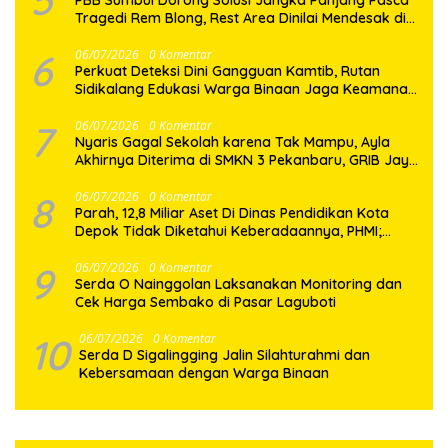
5
PBB Sumbul Dorong Solusi Jangka Panjang Pasca
Tragedi Rem Blong, Rest Area Dinilai Mendesak di
Jalur Dairi–Karo
6
06/07/2026
0 Komentar
Perkuat Deteksi Dini Gangguan Kamtib, Rutan
Sidikalang Edukasi Warga Binaan Jaga Keamanan
Bersama
7
06/07/2026
0 Komentar
Nyaris Gagal Sekolah karena Tak Mampu, Ayla
Akhirnya Diterima di SMKN 3 Pekanbaru, GRIB Jaya
Datang Membawa Harapan
8
06/07/2026
0 Komentar
Parah, 12,8 Miliar Aset Di Dinas Pendidikan Kota
Depok Tidak Diketahui Keberadaannya, PHMI;
Hilang atau Dibuat Hilang ?
9
06/07/2026
0 Komentar
Serda O Nainggolan Laksanakan Monitoring dan
Cek Harga Sembako di Pasar Laguboti
10
06/07/2026
0 Komentar
Serda D Sigalingging Jalin Silahturahmi dan
Kebersamaan dengan Warga Binaan