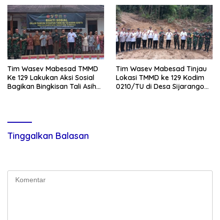
Diamankan
Semoga Kedepannya TNI
Semakin Jaya
Tim Wasev Mabesad TMMD
Tim Wasev Mabesad Tinjau
Ke 129 Lakukan Aksi Sosial
Lokasi TMMD ke 129 Kodim
Bagikan Bingkisan Tali Asih
0210/TU di Desa Sijarango
Kepada Warga Desa
Kecamatan Pakkat
Sijarango
Tinggalkan Balasan
Alamat email Anda tidak akan dipublikasikan.
Ruas yang wajib
ditandai
*