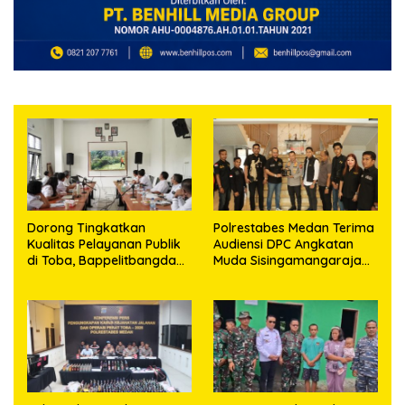
Dorong Tingkatkan
Polrestabes Medan Terima
Kualitas Pelayanan Publik
Audiensi DPC Angkatan
di Toba, Bappelitbangda
Muda Sisingamangaraja
Gelar Lomba Inovasi
XII, Perkuat Sinergitas
Perangkat Daerah
Jaga Kamtibmas