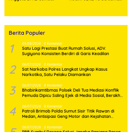
Makmur Marpaung
Kepala Desa Huagong dan
Salurkan Bantuan Bibit
Warga
Jagung Ratusan Kilo ke
Toba
Berita Populer
1
05/08/2026
0 Komentar
Satu Lagi Prestasi Buat Rumah Solusi, ADV.
Sugiyono Konsisten Berdiri di Garis Keadilan
2
06/07/2026
0 Komentar
Sat Narkoba Polres Langkat Ungkap Kasus
Narkotika, Satu Pelaku Diamankan
3
06/07/2026
0 Komentar
Bhabinkamtibmas Polsek Deli Tua Mediasi Konflik
Pemuda Dipicu Saling Ejek di Media Sosial, Berakhir
Damai
4
06/07/2026
0 Komentar
Patroli Brimob Polda Sumut Sisir Titik Rawan di
Medan, Antisipasi Geng Motor dan Kejahatan
Jalanan
06/07/2026
0 Komentar