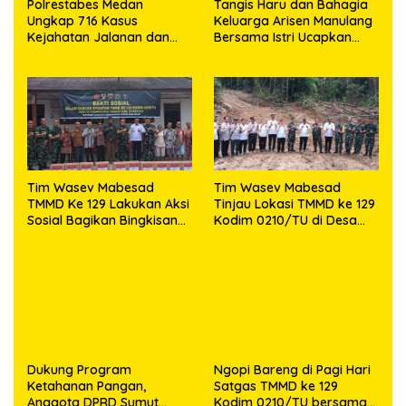
Polrestabes Medan
Tangis Haru dan Bahagia
Ungkap 716 Kasus
Keluarga Arisen Manulang
Kejahatan Jalanan dan
Bersama Istri Ucapkan
Hasil Operasi Pekat Toba
Terimakasih Kepada TNI,
2026, 906 Tersangka
Semoga Kedepannya TNI
Diamankan
Semakin Jaya
Tim Wasev Mabesad
Tim Wasev Mabesad
TMMD Ke 129 Lakukan Aksi
Tinjau Lokasi TMMD ke 129
Sosial Bagikan Bingkisan
Kodim 0210/TU di Desa
Tali Asih Kepada Warga
Sijarango Kecamatan
Desa Sijarango
Pakkat
Dukung Program
Ngopi Bareng di Pagi Hari
Ketahanan Pangan,
Satgas TMMD ke 129
Anggota DPRD Sumut
Kodim 0210/TU bersama