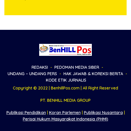
Kapolsek Bandar Huluan
Simalungun Ungkap
Keluarkan Himbauan
Kronologi Musibah Anak
Resmi Antisipasi Bahaya
Tertimpa Kayu Broti
Arus Pendek Listrik
REDAKSI
PEDOMAN MEDIA SIBER
UNDANG – UNDANG PERS
HAK JAWAB & KOREKSI BERITA
KODE ETIK JURNALIS
Copyright © 2022 | BenhillPos.com | All Right Reserved
PT. BENHILL MEDIA GROUP
Publikasi Pendidikan
|
Koran Parlemen
|
Publikasi Nusantara
|
Perisai Hukum Masyarakat Indonesia (PHMI)