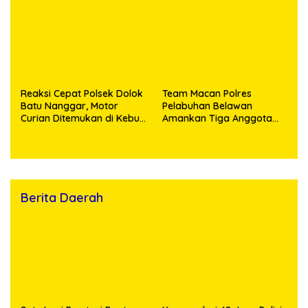
Provinsi Riau dan Berhasil
Bekuk Tersangka
Reaksi Cepat Polsek Dolok
Team Macan Polres
Batu Nanggar, Motor
Pelabuhan Belawan
Curian Ditemukan di Kebun
Amankan Tiga Anggota
Sawit, Dua Bersaudara
Geng Motor di Marelan
Diringkus
Pasar 9
Berita Daerah