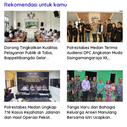
Rekomendasi untuk kamu
Dorong Tingkatkan Kualitas
Polrestabes Medan Terima
Pelayanan Publik di Toba,
Audiensi DPC Angkatan Muda
Bappelitbangda Gelar
Sisingamangaraja XII,
Lomba Inovasi Perangkat
Perkuat Sinergitas Jaga
Daerah
Kamtibmas
Polrestabes Medan Ungkap
Tangis Haru dan Bahagia
716 Kasus Kejahatan Jalanan
Keluarga Arisen Manulang
dan Hasil Operasi Pekat
Bersama Istri Ucapkan
Toba 2026, 906 Tersangka
Terimakasih Kepada TNI,