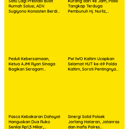
Satu Lagi Prestasi Buat
Kurang dari 48 Jam, Polisi
Rumah Solusi, ADV.
Tangkap Terduga
Sugiyono Konsisten Berdiri
Pembunuh Hj. Nurliz,
di Garis Keadilan
Keluarga Sampaikan
Apresiasi
Peduli Kebersamaan,
PW IWO Kaltim Ucapkan
Ketua AJMI Ryan Sinaga
Selamat HUT ke-69 Polda
Bagikan Seragam
Kaltim, Soroti Pentingnya
Wartawan Liputan Kodam
Sinergi Polisi dan Media
I/BB dan Jajaran
Pasca Kebakaran Dahsyat
Sinergi Solid Polsek
Hanguskan Dua Ruko
Jorlang Hataran, Jatanras
Senilai Rp1,5 Miliar,
dan Inafis Polres