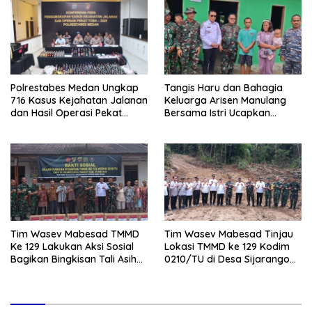
Polrestabes Medan Ungkap
Tangis Haru dan Bahagia
716 Kasus Kejahatan Jalanan
Keluarga Arisen Manulang
dan Hasil Operasi Pekat
Bersama Istri Ucapkan
Toba 2026, 906 Tersangka
Terimakasih Kepada TNI,
Diamankan
Semoga Kedepannya TNI
Semakin Jaya
Tim Wasev Mabesad TMMD
Tim Wasev Mabesad Tinjau
Ke 129 Lakukan Aksi Sosial
Lokasi TMMD ke 129 Kodim
Bagikan Bingkisan Tali Asih
0210/TU di Desa Sijarango
Kepada Warga Desa
Kecamatan Pakkat
Sijarango