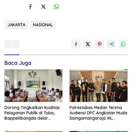
JAKARTA
NASIONAL
Baca Juga
Dorong Tingkatkan Kualitas
Polrestabes Medan Terima
Pelayanan Publik di Toba,
Audiensi DPC Angkatan Muda
Bappelitbangda Gelar
Sisingamangaraja XII,
Lomba Inovasi Perangkat
Perkuat Sinergitas Jaga
Daerah
Kamtibmas