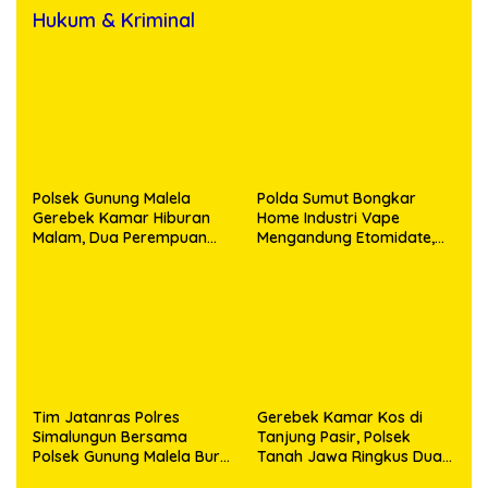
Hukum & Kriminal
Polsek Gunung Malela
Polda Sumut Bongkar
Gerebek Kamar Hiburan
Home Industri Vape
Malam, Dua Perempuan
Mengandung Etomidate,
Penikmat Sabu Menangis
Bahan Baku Diduga
Saat Diringkus
Dipasok dari Kamboja
Tim Jatanras Polres
Gerebek Kamar Kos di
Simalungun Bersama
Tanjung Pasir, Polsek
Polsek Gunung Malela Buru
Tanah Jawa Ringkus Dua
Pelaku Curas hingga
Pengedar Sabu