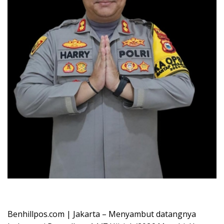
Oplus_16908288
Benhillpos.com | Jakarta – Menyambut datangnya