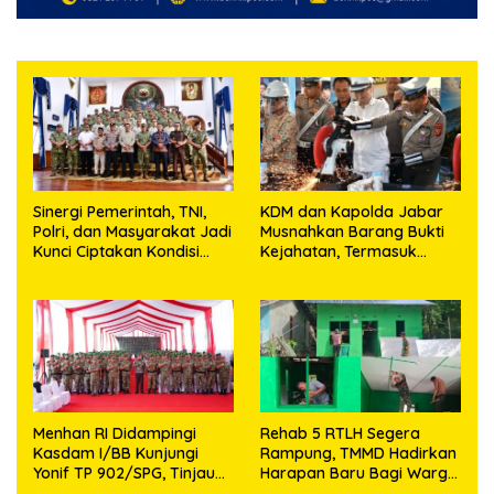
Sinergi Pemerintah, TNI,
KDM dan Kapolda Jabar
Polri, dan Masyarakat Jadi
Musnahkan Barang Bukti
Kunci Ciptakan Kondisi
Kejahatan, Termasuk
Aman dan Kondusif
Knalpot Brong dan
Tramadol
Menhan RI Didampingi
Rehab 5 RTLH Segera
Kasdam I/BB Kunjungi
Rampung, TMMD Hadirkan
Yonif TP 902/SPG, Tinjau
Harapan Baru Bagi Warga
Fasilitas dan Beri Motivasi
Desa Sijarango