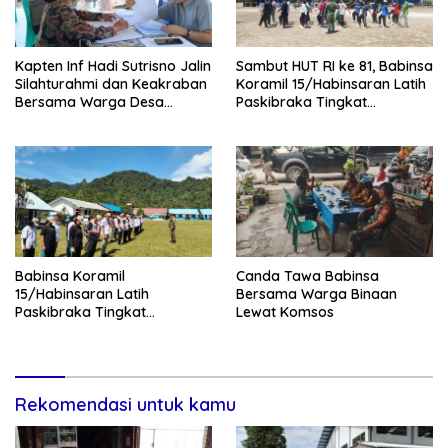
Kapten Inf Hadi Sutrisno Jalin
Sambut HUT RI ke 81, Babinsa
Silahturahmi dan Keakraban
Koramil 15/Habinsaran Latih
Bersama Warga Desa
Paskibraka Tingkat
Lumban Bagasan Laguboti
Kecamatan Habinsaran
Babinsa Koramil
Canda Tawa Babinsa
15/Habinsaran Latih
Bersama Warga Binaan
Paskibraka Tingkat
Lewat Komsos
Kecamatan Habinsaran di
SMKN Nasau
Rekomendasi untuk kamu