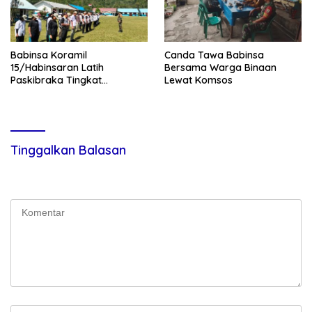
Babinsa Koramil
Canda Tawa Babinsa
15/Habinsaran Latih
Bersama Warga Binaan
Paskibraka Tingkat
Lewat Komsos
Kecamatan Habinsaran di
SMKN Nasau
Tinggalkan Balasan
Alamat email Anda tidak akan dipublikasikan.
Ruas yang wajib
ditandai
*