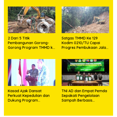
Prajurit
2 Dari 5 Titik
Satgas TMMD Ke 129
Pembangunan Gorong-
Kodim 0210/TU Capai
Gorong Program TMMD ke
Progres Pembukaan Jalan
129 Kodim 0210/TU Capai
98,11 Persen
100 Persen
Kasad Ajak Dansat
TNI AD dan Empat Pemda
Perkuat Kepedulian dan
Sepakati Pengelolaan
Dukung Program
Sampah Berbasis
Pemerintah
Teknologi