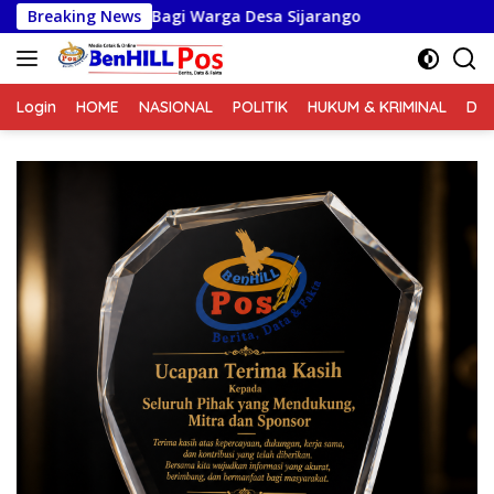
Langsung
i Warga Desa Sijarango
Breaking News
ke
konten
Login
HOME
NASIONAL
POLITIK
HUKUM & KRIMINAL
DA