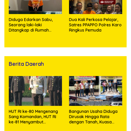
Diduga Edarkan Sabu,
Dua Kali Perkosa Pelajar,
Seorang laki-laki
Satres PPAPPO Polres Karo
Ditangkap di Rumah
Ringkus Pemuda
Kosong, Polisi Sita
Timbangan Digital dan
Puluhan Plastik Klip
Berita Daerah
HUT RI ke-80 Mengenang
Bangunan Usaha Diduga
Sang Komandan, HUT RI
Dirusak Hingga Rata
ke-81 Menyambut
dengan Tanah, Kuasa
Kapolresta Kendari
Hukum Dike Kirana Ujung