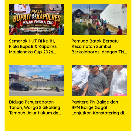
dan Masro Ujung Resmi
Tempuh Jalur Hukum
Semarak HUT RI ke-81,
Pemuda Batak Bersatu
Piala Bupati & Kapolres
Kecamatan Sumbul
Majalengka Cup 2026
Berkolaborasi dengan TNI
Kobarkan Semangat
Gelar Pembersihan Massal
Generasi Muda
Sambut HUT Korem
023/KS dan HUT Ke-81
Kemerdekaan RI
Diduga Penyerobotan
Panitera PN Balige dan
Tanah, Warga Sidikalang
BPN Balige Gagal
Tempuh Jalur Hukum demi
Lanjutkan Konstatering di
Memperjuangkan Hak
Ajibata, Warga Sebut
Kepemilikan
Objek Salah Lokasi