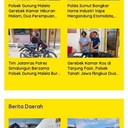
Polsek Gunung Malela
Polda Sumut Bongkar
Gerebek Kamar Hiburan
Home Industri Vape
Malam, Dua Perempuan
Mengandung Etomidate,
Penikmat Sabu Menangis
Bahan Baku Diduga
Saat Diringkus
Dipasok dari Kamboja
Tim Jatanras Polres
Gerebek Kamar Kos di
Simalungun Bersama
Tanjung Pasir, Polsek
Polsek Gunung Malela Buru
Tanah Jawa Ringkus Dua
Pelaku Curas hingga
Pengedar Sabu
Provinsi Riau dan Berhasil
Bekuk Tersangka
Berita Daerah