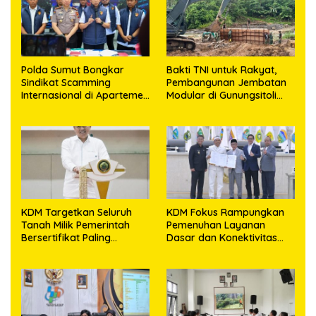
Polda Sumut Bongkar
Bakti TNI untuk Rakyat,
Sindikat Scamming
Pembangunan Jembatan
Internasional di Apartemen
Modular di Gunungsitoli
Medan, Korban Rugi Rp6,7
Masuki Tahap Pengecoran
Miliar
Abutmen
KDM Targetkan Seluruh
KDM Fokus Rampungkan
Tanah Milik Pemerintah
Pemenuhan Layanan
Bersertifikat Paling
Dasar dan Konektivitas
Lambat Tiga Tahun ke
Wilayah pada 2027
Depan