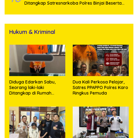
Ditangkap Satresnarkoba Polres Binjai Beserta
Hukum & Kriminal
Diduga Edarkan Sabu,
Dua Kali Perkosa Pelajar,
Seorang laki-laki
Satres PPAPPO Polres Karo
Ditangkap di Rumah
Ringkus Pemuda
Kosong, Polisi Sita
Timbangan Digital dan
Puluhan Plastik Klip