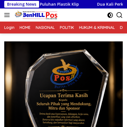
Langsung
uhan Plastik Klip
Breaking News
Dua Kali Perkosa Pelajar, Satres PPA
ke
konten
Login
HOME
NASIONAL
POLITIK
HUKUM & KRIMINAL
DA