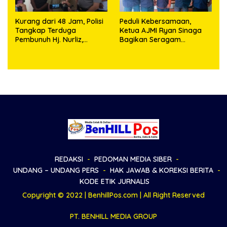
Kurang dari 48 Jam, Polisi
Peduli Kebersamaan,
Tangkap Terduga
Ketua AJMI Ryan Sinaga
Pembunuh Hj. Nurliz,
Bagikan Seragam
Keluarga Sampaikan
Wartawan Liputan Kodam
Apresiasi
I/BB dan Jajaran
REDAKSI
PEDOMAN MEDIA SIBER
UNDANG – UNDANG PERS
HAK JAWAB & KOREKSI BERITA
KODE ETIK JURNALIS
Copyright © 2022 | BenhillPos.com | All Right Reserved
PT. BENHILL MEDIA GROUP