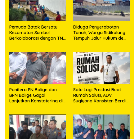
Pemuda Batak Bersatu
Diduga Penyerobotan
Kecamatan Sumbul
Tanah, Warga Sidikalang
Berkolaborasi dengan TNI
Tempuh Jalur Hukum demi
Gelar Pembersihan Massal
Memperjuangkan Hak
Sambut HUT Korem
Kepemilikan
023/KS dan HUT Ke-81
Kemerdekaan RI
Panitera PN Balige dan
Satu Lagi Prestasi Buat
BPN Balige Gagal
Rumah Solusi, ADV.
Lanjutkan Konstatering di
Sugiyono Konsisten Berdiri
Ajibata, Warga Sebut
di Garis Keadilan
Objek Salah Lokasi