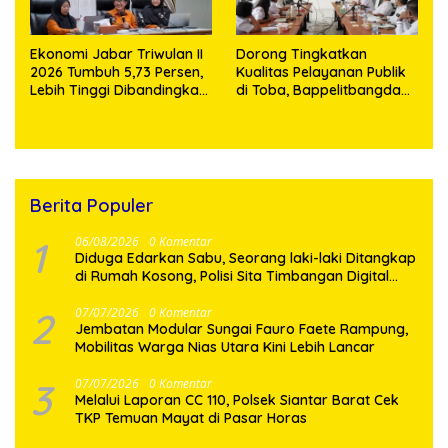
Ekonomi Jabar Triwulan II
Dorong Tingkatkan
2026 Tumbuh 5,73 Persen,
Kualitas Pelayanan Publik
Lebih Tinggi Dibandingkan
di Toba, Bappelitbangda
Nasional
Gelar Lomba Inovasi
Perangkat Daerah
Berita Populer
1
06/08/2026
0 Komentar
Diduga Edarkan Sabu, Seorang laki-laki Ditangkap
di Rumah Kosong, Polisi Sita Timbangan Digital
dan Puluhan Plastik Klip
2
07/07/2026
0 Komentar
Jembatan Modular Sungai Fauro Faete Rampung,
Mobilitas Warga Nias Utara Kini Lebih Lancar
3
07/07/2026
0 Komentar
Melalui Laporan CC 110, Polsek Siantar Barat Cek
TKP Temuan Mayat di Pasar Horas