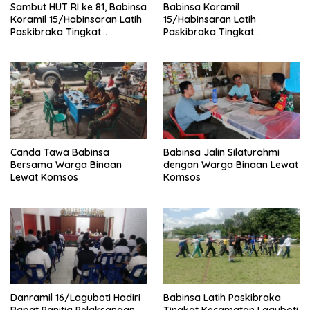
Sambut HUT RI ke 81, Babinsa
Babinsa Koramil
Koramil 15/Habinsaran Latih
15/Habinsaran Latih
Paskibraka Tingkat
Paskibraka Tingkat
Kecamatan Habinsaran
Kecamatan Habinsaran di
SMKN Nasau
Canda Tawa Babinsa
Babinsa Jalin Silaturahmi
Bersama Warga Binaan
dengan Warga Binaan Lewat
Lewat Komsos
Komsos
Danramil 16/Laguboti Hadiri
Babinsa Latih Paskibraka
Rapat Panitia Pelaksanaan
Tingkat Kecamatan Laguboti