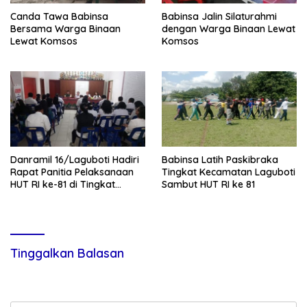
Canda Tawa Babinsa
Babinsa Jalin Silaturahmi
Bersama Warga Binaan
dengan Warga Binaan Lewat
Lewat Komsos
Komsos
Danramil 16/Laguboti Hadiri
Babinsa Latih Paskibraka
Rapat Panitia Pelaksanaan
Tingkat Kecamatan Laguboti
HUT RI ke-81 di Tingkat
Sambut HUT RI ke 81
Kecamatan Laguboti
Tinggalkan Balasan
Alamat email Anda tidak akan dipublikasikan.
Ruas yang wajib
ditandai
*