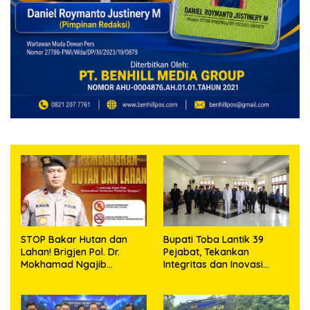
STOP Bakar Hutan dan
Bupati Toba Lantik 39
Lahan! Brigjen Pol. Dr.
Pejabat, Tekankan
Mokhamad Ngajib
Integritas dan Inovasi
Tegaskan: Jangan Rusak
Pelayanan
Alam, Jangan Pertaruhkan
Masa Depan!